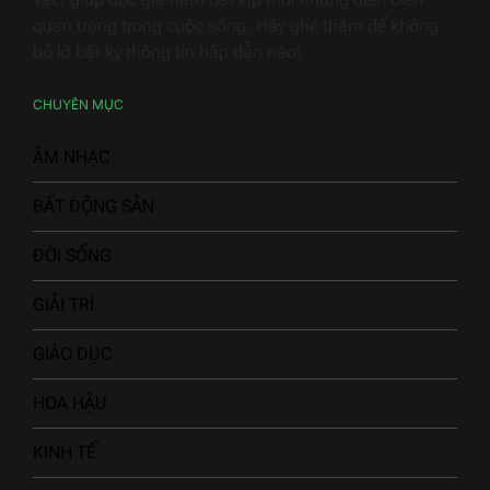
quan trọng trong cuộc sống. Hãy ghé thăm để không
bỏ lỡ bất kỳ thông tin hấp dẫn nào!
CHUYÊN MỤC
ÂM NHẠC
BẤT ĐỘNG SẢN
ĐỜI SỐNG
GIẢI TRÍ
GIÁO DỤC
HOA HẬU
KINH TẾ