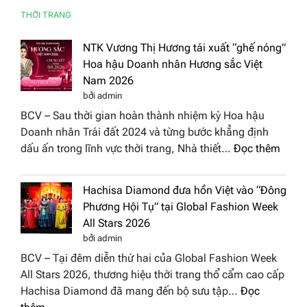
THỜI TRANG
NTK Vương Thị Hương tái xuất “ghế nóng”
Hoa hậu Doanh nhân Hương sắc Việt
Nam 2026
bởi admin
BCV – Sau thời gian hoàn thành nhiệm kỳ Hoa hậu
Doanh nhân Trái đất 2024 và từng bước khẳng định
:
dấu ấn trong lĩnh vực thời trang, Nhà thiết…
Đọc thêm
NTK
Vươn
Hachisa Diamond đưa hồn Việt vào “Đông
Thị
Phương Hội Tụ” tại Global Fashion Week
Hươn
All Stars 2026
tái
bởi admin
xuất
BCV – Tại đêm diễn thứ hai của Global Fashion Week
“ghế
All Stars 2026, thương hiệu thời trang thổ cẩm cao cấp
nóng
Hachisa Diamond đã mang đến bộ sưu tập…
Đọc
Hoa
: