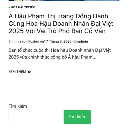
HOA HẬU
TIN TỨC
POSTED
IN
Á Hậu Phạm Thị Trang Đồng Hành
Cùng Hoa Hậu Doanh Nhân Đại Việt
2025 Với Vai Trò Phó Ban Cố Vấn
6 min read
Posted on
17 Tháng 5, 2025
by
admin
Estimated
read
Ban tổ chức cuộc thi Hoa hậu Doanh nhân Đại Việt
time
2025 vừa chính thức công bố Á hậu Phạm…
XEM THÊM
Tìm kiếm
Tìm kiếm