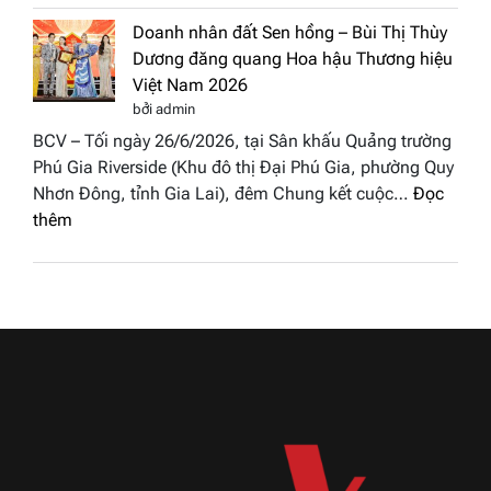
Miss
tại
Doanh nhân đất Sen hồng – Bùi Thị Thùy
Thủy
Hoa
Dương đăng quang Hoa hậu Thương hiệu
cùng
hậu
Việt Nam 2026
BST
Thươn
bởi admin
“Quý
hiệu
BCV – Tối ngày 26/6/2026, tại Sân khấu Quảng trường
cô
Việt
Phú Gia Riverside (Khu đô thị Đại Phú Gia, phường Quy
phố
Nam
Nhơn Đông, tỉnh Gia Lai), đêm Chung kết cuộc…
Đọc
biển”
2026
:
thêm
được
Doanh
vinh
nhân
tại
đất
chung
Sen
kết
hồng
Hoa
–
hậu
Bùi
Thương
Thị
hiệu
Thùy
Việt
Dương
Nam