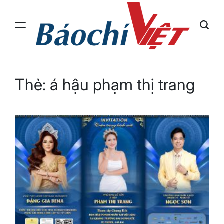
Skip
to
content
Báo
Chí
Việt
Thẻ:
á hậu phạm thị trang