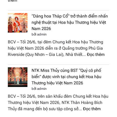
thêm
hậu
Hachisa
Doan
Diamond
nhân
“Dáng hoa Tháp Cổ” trở thành điểm nhấn
đưa
Hươn
nghệ thuật tại Hoa hậu Thương hiệu Việt
hồn
sắc
Nam 2026
Việt
Việt
bởi admin
vào
Nam
BCV – Tối 26/6, tại đêm Chung kết Hoa hậu Thương
“Đông
2026
hiệu Việt Nam 2026 diễn ra ở Quảng trường Phú Gia
Phương
:
Riverside (Quy Nhơn – Gia Lai), Nhà thiết…
Đọc thêm
Hội
“Dáng
Tụ”
hoa
tại
NTK Miss Thủy cùng BST “Quý cô phố
Tháp
Global
biển” được vinh tại chung kết Hoa hậu
Cổ”
Fashion
Thương hiệu Việt Nam 2026
trở
Week
bởi admin
thành
All
BCV – Tối 26/6, trên sân khấu đêm Chung kết Hoa hậu
điểm
Stars
Thương hiệu Việt Nam 2026, NTK Thân Hoàng Bích
nhấn
2026
:
Thủy đã mang đến bộ sưu tập công sở…
Đọc thêm
nghệ
NTK
thuật