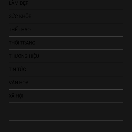
LÀM ĐẸP
SỨC KHỎE
THỂ THAO
THỜI TRANG
THƯƠNG HIỆU
TIN TỨC
VĂN HÓA
XÃ HỘI