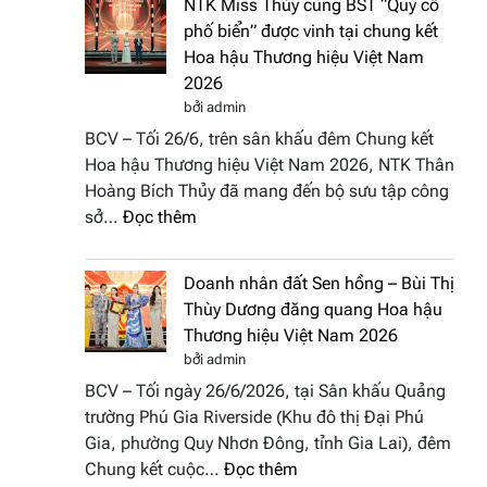
NTK Miss Thủy cùng BST “Quý cô
Tháp
Fashion
phố biển” được vinh tại chung kết
Cổ”
Week
Hoa hậu Thương hiệu Việt Nam
trở
All
2026
thành
Stars
bởi admin
điểm
2026
BCV – Tối 26/6, trên sân khấu đêm Chung kết
nhấn
Hoa hậu Thương hiệu Việt Nam 2026, NTK Thân
nghệ
Hoàng Bích Thủy đã mang đến bộ sưu tập công
thuật
:
sở…
Đọc thêm
tại
NTK
Hoa
Miss
hậu
Doanh nhân đất Sen hồng – Bùi Thị
Thủy
Thương
Thùy Dương đăng quang Hoa hậu
cùng
hiệu
Thương hiệu Việt Nam 2026
BST
Việt
bởi admin
“Quý
Nam
BCV – Tối ngày 26/6/2026, tại Sân khấu Quảng
cô
2026
trường Phú Gia Riverside (Khu đô thị Đại Phú
phố
Gia, phường Quy Nhơn Đông, tỉnh Gia Lai), đêm
biển”
:
Chung kết cuộc…
Đọc thêm
được