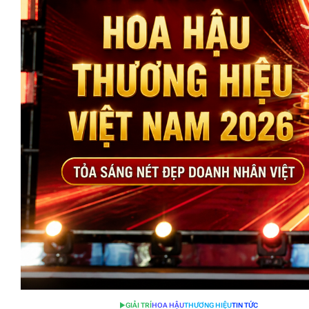
GIẢI TRÍ
HOA HẬU
THƯƠNG HIỆU
TIN TỨC