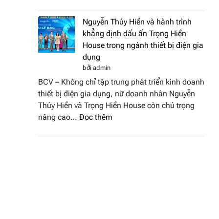
Doanh
vinh
nhân
tại
Nguyễn Thúy Hiền và hành trình
đất
chung
khẳng định dấu ấn Trọng Hiền
Sen
kết
House trong ngành thiết bị điện gia
hồng
Hoa
dụng
–
hậu
bởi admin
Bùi
Thương
BCV – Không chỉ tập trung phát triển kinh doanh
Thị
hiệu
thiết bị điện gia dụng, nữ doanh nhân Nguyễn
Thùy
Việt
Thúy Hiền và Trọng Hiền House còn chú trọng
Dương
Nam
:
nâng cao…
Đọc thêm
đăng
2026
Nguyễn
quang
Thúy
Hoa
Hiền
hậu
và
Thương
hành
hiệu
trình
Việt
khẳng
Nam
định
2026