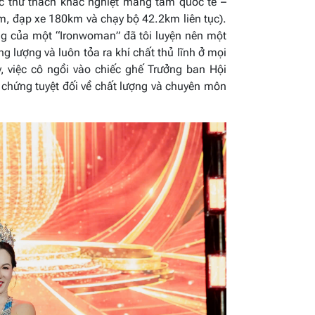
c thử thách khắc nghiệt mang tầm quốc tế –
m, đạp xe 180km và chạy bộ 42.2km liên tục).
ờng của một “Ironwoman” đã tôi luyện nên một
g lượng và luôn tỏa ra khí chất thủ lĩnh ở mọi
, việc cô ngồi vào chiếc ghế Trưởng ban Hội
chứng tuyệt đối về chất lượng và chuyên môn