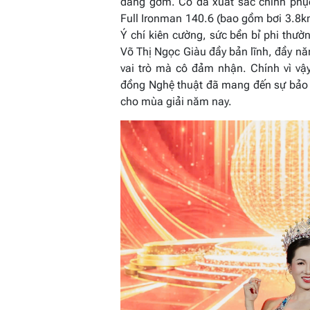
đáng gờm. Cô đã xuất sắc chinh phụ
Full Ironman 140.6 (bao gồm bơi 3.8k
Ý chí kiên cường, sức bền bỉ phi thư
Võ Thị Ngọc Giàu đầy bản lĩnh, đầy năn
vai trò mà cô đảm nhận. Chính vì vậy
đồng Nghệ thuật đã mang đến sự bảo 
cho mùa giải năm nay.