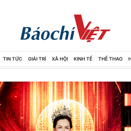
Báo
Chí
TIN TỨC
GIẢI TRÍ
XÃ HỘI
KINH TẾ
THỂ THAO
Việt