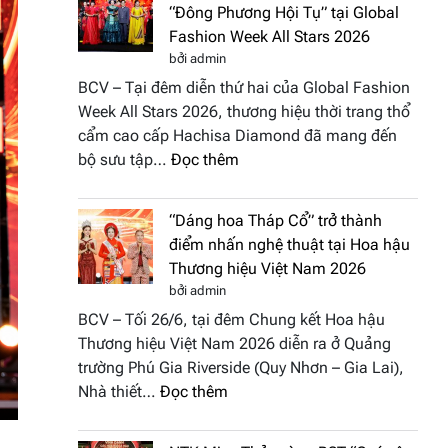
“Đông Phương Hội Tụ” tại Global
Fashion Week All Stars 2026
bởi admin
BCV – Tại đêm diễn thứ hai của Global Fashion
Week All Stars 2026, thương hiệu thời trang thổ
cẩm cao cấp Hachisa Diamond đã mang đến
:
bộ sưu tập…
Đọc thêm
Hachisa
Diamond
“Dáng hoa Tháp Cổ” trở thành
đưa
điểm nhấn nghệ thuật tại Hoa hậu
hồn
Thương hiệu Việt Nam 2026
Việt
bởi admin
vào
BCV – Tối 26/6, tại đêm Chung kết Hoa hậu
“Đông
Thương hiệu Việt Nam 2026 diễn ra ở Quảng
Phương
trường Phú Gia Riverside (Quy Nhơn – Gia Lai),
Hội
:
Nhà thiết…
Đọc thêm
Tụ”
“Dáng
tại
hoa
Global