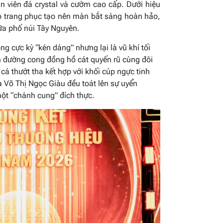
n viên đá crystal và cườm cao cấp. Dưới hiệu
ộ trang phục tạo nên màn bắt sáng hoàn hảo,
iữa phố núi Tây Nguyên.
ng cực kỳ “kén dáng” nhưng lại là vũ khí tối
n đường cong đồng hồ cát quyến rũ cùng đôi
á thướt tha kết hợp với khối cúp ngực tinh
a Võ Thị Ngọc Giàu đều toát lên sự uyển
một “chánh cung” đích thực.