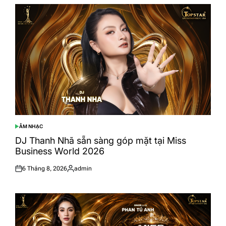
ÂM NHẠC
POSTED
IN
DJ Thanh Nhã sẵn sàng góp mặt tại Miss
Business World 2026
6 Tháng 8, 2026
admin
Posted
Posted
on
by