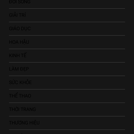
ĐỜI SỐNG
GIẢI TRÍ
GIÁO DỤC
HOA HẬU
KINH TẾ
LÀM ĐẸP
SỨC KHỎE
THỂ THAO
THỜI TRANG
THƯƠNG HIỆU