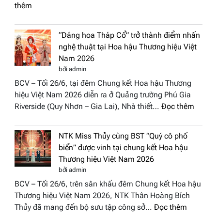
:
thêm
Hachisa
Diamond
“Dáng hoa Tháp Cổ” trở thành điểm nhấn
đưa
nghệ thuật tại Hoa hậu Thương hiệu Việt
hồn
Nam 2026
Việt
bởi admin
vào
BCV – Tối 26/6, tại đêm Chung kết Hoa hậu Thương
“Đông
hiệu Việt Nam 2026 diễn ra ở Quảng trường Phú Gia
Phương
:
Riverside (Quy Nhơn – Gia Lai), Nhà thiết…
Đọc thêm
Hội
“Dáng
Tụ”
hoa
tại
NTK Miss Thủy cùng BST “Quý cô phố
Tháp
Global
biển” được vinh tại chung kết Hoa hậu
Cổ”
Fashion
Thương hiệu Việt Nam 2026
trở
Week
bởi admin
thành
All
BCV – Tối 26/6, trên sân khấu đêm Chung kết Hoa hậu
điểm
Stars
Thương hiệu Việt Nam 2026, NTK Thân Hoàng Bích
nhấn
2026
:
Thủy đã mang đến bộ sưu tập công sở…
Đọc thêm
nghệ