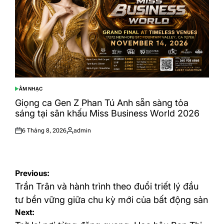
ÂM NHẠC
POSTED
IN
Giọng ca Gen Z Phan Tú Anh sẵn sàng tỏa
sáng tại sân khấu Miss Business World 2026
6 Tháng 8, 2026
admin
Posted
Posted
on
by
Điều
Previous:
hướng
Trần Trân và hành trình theo đuổi triết lý đầu
bài
tư bền vững giữa chu kỳ mới của bất động sản
Next:
viết