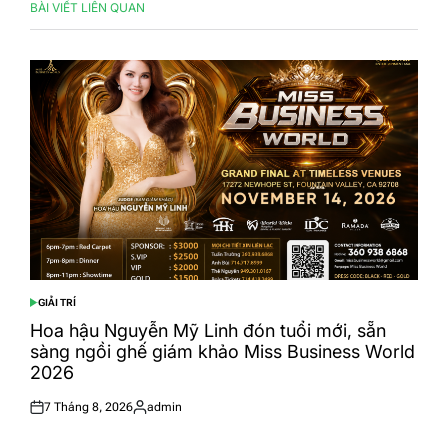
BÀI VIẾT LIÊN QUAN
GIẢI TRÍ
POSTED
IN
Hoa hậu Nguyễn Mỹ Linh đón tuổi mới, sẵn
sàng ngồi ghế giám khảo Miss Business World
2026
7 Tháng 8, 2026
admin
Posted
Posted
on
by