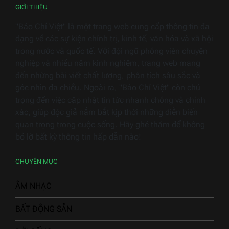
dụng
GIỚI THIỆU
"Báo Chí Việt" là một trang web cung cấp thông tin đa
dạng về các sự kiện chính trị, kinh tế, văn hóa và xã hội
trong nước và quốc tế. Với đội ngũ phóng viên chuyên
nghiệp và nhiều năm kinh nghiệm, trang web mang
đến những bài viết chất lượng, phân tích sâu sắc và
góc nhìn đa chiều. Ngoài ra, "Báo Chí Việt" còn chú
trọng đến việc cập nhật tin tức nhanh chóng và chính
xác, giúp độc giả nắm bắt kịp thời những diễn biến
quan trọng trong cuộc sống. Hãy ghé thăm để không
bỏ lỡ bất kỳ thông tin hấp dẫn nào!
CHUYÊN MỤC
ÂM NHẠC
BẤT ĐỘNG SẢN