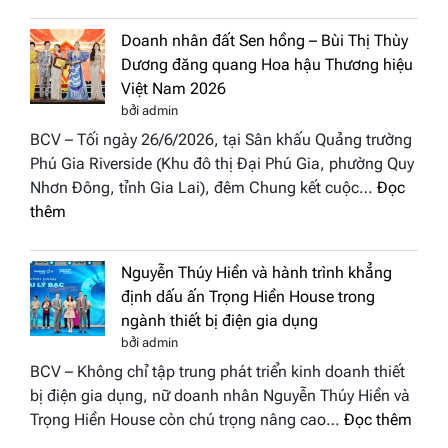
NTK
thuật
Miss
tại
Doanh nhân đất Sen hồng – Bùi Thị Thùy
Thủy
Hoa
Dương đăng quang Hoa hậu Thương hiệu
cùng
hậu
Việt Nam 2026
BST
Thươn
bởi admin
“Quý
hiệu
BCV – Tối ngày 26/6/2026, tại Sân khấu Quảng trường
cô
Việt
Phú Gia Riverside (Khu đô thị Đại Phú Gia, phường Quy
phố
Nam
Nhơn Đông, tỉnh Gia Lai), đêm Chung kết cuộc…
Đọc
biển”
2026
:
thêm
được
Doanh
vinh
nhân
tại
Nguyễn Thúy Hiền và hành trình khẳng
đất
chung
định dấu ấn Trọng Hiền House trong
Sen
kết
ngành thiết bị điện gia dụng
hồng
Hoa
bởi admin
–
hậu
BCV – Không chỉ tập trung phát triển kinh doanh thiết
Bùi
Thương
bị điện gia dụng, nữ doanh nhân Nguyễn Thúy Hiền và
Thị
hiệu
:
Trọng Hiền House còn chú trọng nâng cao…
Đọc thêm
Thùy
Việt
Nguy