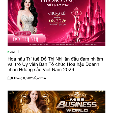
GIẢI TRÍ
POSTED
IN
Hoa hậu Trí tuệ Đỗ Thị Nhị lần đầu đảm nhiệm
vai trò Ủy viên Ban Tổ chức Hoa hậu Doanh
nhân Hương sắc Việt Nam 2026
8 Tháng 8, 2026
admin
Posted
Posted
on
by