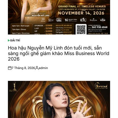
GIẢI TRÍ
POSTED
IN
Hoa hậu Nguyễn Mỹ Linh đón tuổi mới, sẵn
sàng ngồi ghế giám khảo Miss Business World
2026
7 Tháng 8, 2026
admin
Posted
Posted
on
by