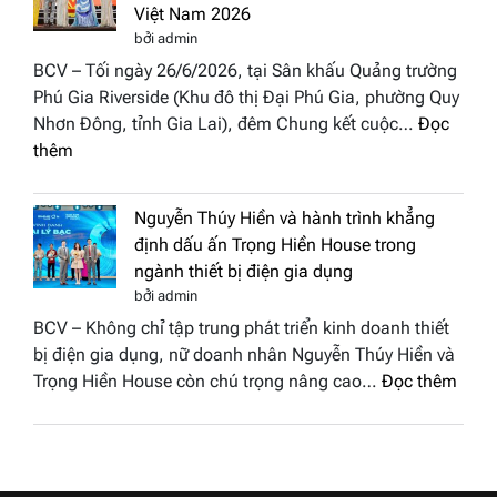
hậu
Việt Nam 2026
BST
Thươn
bởi admin
“Quý
hiệu
BCV – Tối ngày 26/6/2026, tại Sân khấu Quảng trường
cô
Việt
Phú Gia Riverside (Khu đô thị Đại Phú Gia, phường Quy
phố
Nam
Nhơn Đông, tỉnh Gia Lai), đêm Chung kết cuộc…
Đọc
biển”
2026
:
thêm
được
Doanh
vinh
nhân
tại
Nguyễn Thúy Hiền và hành trình khẳng
đất
chung
định dấu ấn Trọng Hiền House trong
Sen
kết
ngành thiết bị điện gia dụng
hồng
Hoa
bởi admin
–
hậu
BCV – Không chỉ tập trung phát triển kinh doanh thiết
Bùi
Thương
bị điện gia dụng, nữ doanh nhân Nguyễn Thúy Hiền và
Thị
hiệu
:
Trọng Hiền House còn chú trọng nâng cao…
Đọc thêm
Thùy
Việt
Nguy
Dương
Nam
Thúy
đăng
2026
Hiền
quang
và
Hoa