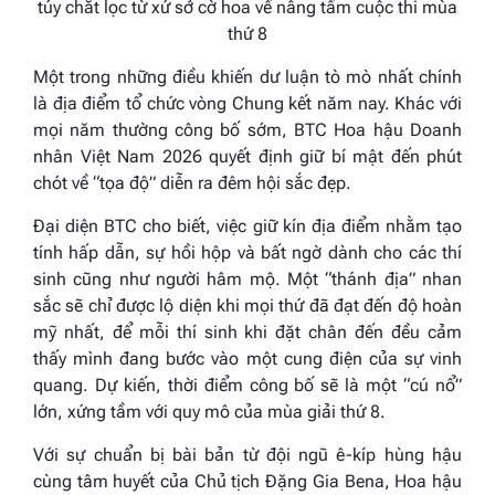
túy chắt lọc từ xứ sở cờ hoa về nâng tầm cuộc thi mùa
thứ 8
Một trong những điều khiến dư luận tò mò nhất chính
là địa điểm tổ chức vòng Chung kết năm nay. Khác với
mọi năm thường công bố sớm, BTC Hoa hậu Doanh
nhân Việt Nam 2026 quyết định giữ bí mật đến phút
chót về “tọa độ” diễn ra đêm hội sắc đẹp.
Đại diện BTC cho biết, việc giữ kín địa điểm nhằm tạo
tính hấp dẫn, sự hồi hộp và bất ngờ dành cho các thí
sinh cũng như người hâm mộ. Một “thánh địa” nhan
sắc sẽ chỉ được lộ diện khi mọi thứ đã đạt đến độ hoàn
mỹ nhất, để mỗi thí sinh khi đặt chân đến đều cảm
thấy mình đang bước vào một cung điện của sự vinh
quang. Dự kiến, thời điểm công bố sẽ là một “cú nổ”
lớn, xứng tầm với quy mô của mùa giải thứ 8.
Với sự chuẩn bị bài bản từ đội ngũ ê-kíp hùng hậu
cùng tâm huyết của Chủ tịch Đặng Gia Bena, Hoa hậu