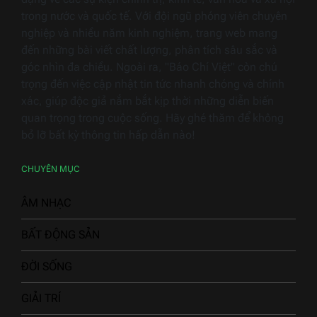
trong nước và quốc tế. Với đội ngũ phóng viên chuyên
nghiệp và nhiều năm kinh nghiệm, trang web mang
đến những bài viết chất lượng, phân tích sâu sắc và
góc nhìn đa chiều. Ngoài ra, "Báo Chí Việt" còn chú
trọng đến việc cập nhật tin tức nhanh chóng và chính
xác, giúp độc giả nắm bắt kịp thời những diễn biến
quan trọng trong cuộc sống. Hãy ghé thăm để không
bỏ lỡ bất kỳ thông tin hấp dẫn nào!
CHUYÊN MỤC
ÂM NHẠC
BẤT ĐỘNG SẢN
ĐỜI SỐNG
GIẢI TRÍ