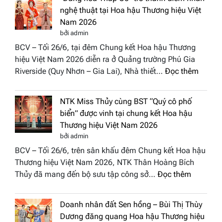
đưa
nghệ thuật tại Hoa hậu Thương hiệu Việt
hồn
Nam 2026
Việt
bởi admin
vào
BCV – Tối 26/6, tại đêm Chung kết Hoa hậu Thương
“Đông
hiệu Việt Nam 2026 diễn ra ở Quảng trường Phú Gia
Phương
:
Riverside (Quy Nhơn – Gia Lai), Nhà thiết…
Đọc thêm
Hội
“Dáng
Tụ”
hoa
tại
NTK Miss Thủy cùng BST “Quý cô phố
Tháp
Global
biển” được vinh tại chung kết Hoa hậu
Cổ”
Fashion
Thương hiệu Việt Nam 2026
trở
Week
bởi admin
thành
All
BCV – Tối 26/6, trên sân khấu đêm Chung kết Hoa hậu
điểm
Stars
Thương hiệu Việt Nam 2026, NTK Thân Hoàng Bích
nhấn
2026
:
Thủy đã mang đến bộ sưu tập công sở…
Đọc thêm
nghệ
NTK
thuật
Miss
tại
Doanh nhân đất Sen hồng – Bùi Thị Thùy
Thủy
Hoa
Dương đăng quang Hoa hậu Thương hiệu
cùng