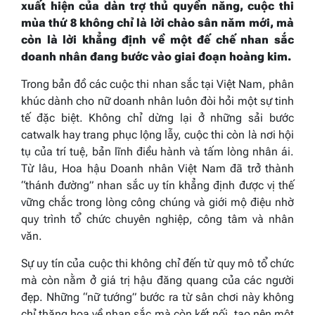
xuất hiện của dàn trợ thủ quyền năng, cuộc thi
mùa thứ 8 không chỉ là lời chào sân năm mới, mà
còn là lời khẳng định về một đế chế nhan sắc
doanh nhân đang bước vào giai đoạn hoàng kim.
Trong bản đồ các cuộc thi nhan sắc tại Việt Nam, phân
khúc dành cho nữ doanh nhân luôn đòi hỏi một sự tinh
tế đặc biệt. Không chỉ dừng lại ở những sải bước
catwalk hay trang phục lộng lẫy, cuộc thi còn là nơi hội
tụ của trí tuệ, bản lĩnh điều hành và tấm lòng nhân ái.
Từ lâu, Hoa hậu Doanh nhân Việt Nam đã trở thành
“thánh đường” nhan sắc uy tín khẳng định được vị thế
vững chắc trong lòng công chúng và giới mộ điệu nhờ
quy trình tổ chức chuyên nghiệp, công tâm và nhân
văn.
Sự uy tín của cuộc thi không chỉ đến từ quy mô tổ chức
mà còn nằm ở giá trị hậu đăng quang của các người
đẹp. Những “nữ tướng” bước ra từ sân chơi này không
chỉ thăng hoa về nhan sắc mà còn kết nối, tạo nên một