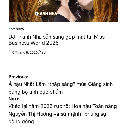
ÂM NHẠC
POSTED
IN
DJ Thanh Nhã sẵn sàng góp mặt tại Miss
Business World 2026
6 Tháng 8, 2026
admin
Posted
Posted
on
by
Điều
Previous:
hướng
Á hậu Nhật Lâm “thắp sáng” mùa Giáng sinh
bài
bằng bộ ảnh cực phẩm
Next:
viết
Khép lại năm 2025 rực rỡ: Hoa hậu Toàn năng
Nguyễn Thị Hương và sứ mệnh “phụng sự”
cộng đồng