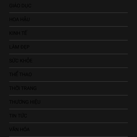
GIÁO DỤC
HOA HẬU
KINH TẾ
LÀM ĐẸP
SỨC KHỎE
THỂ THAO
THỜI TRANG
THƯƠNG HIỆU
TIN TỨC
VĂN HÓA