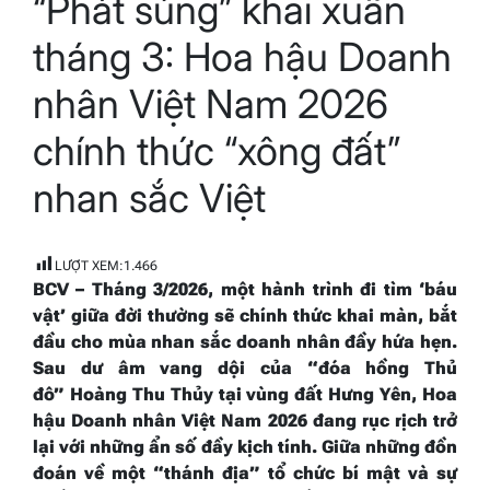
“Phát súng” khai xuân
time
tháng 3: Hoa hậu Doanh
nhân Việt Nam 2026
chính thức “xông đất”
nhan sắc Việt
LƯỢT XEM:
1.466
BCV –
Tháng 3/2026, một hành trình đi tìm ‘báu
vật’ giữa đời thường sẽ chính thức khai màn, bắt
đầu cho mùa nhan sắc doanh nhân đầy hứa hẹn.
Sau dư âm vang dội của
“
đóa hồng Thủ
đô
”
Hoàng Thu Thủy tại vùng đất Hưng Yên, Hoa
hậu Doanh nhân Việt Nam 2026 đang rục rịch trở
lại với những ẩn số đầy kịch tính. Giữa những đồn
đoán về một
“
thánh địa
”
tổ chức bí mật và sự