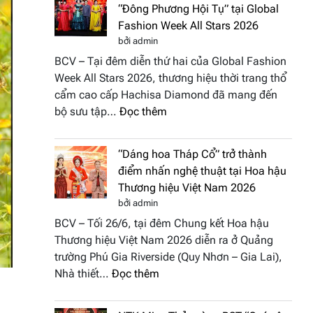
“Đông Phương Hội Tụ” tại Global
Fashion Week All Stars 2026
bởi admin
BCV – Tại đêm diễn thứ hai của Global Fashion
Week All Stars 2026, thương hiệu thời trang thổ
cẩm cao cấp Hachisa Diamond đã mang đến
:
bộ sưu tập…
Đọc thêm
Hachisa
Diamond
“Dáng hoa Tháp Cổ” trở thành
đưa
điểm nhấn nghệ thuật tại Hoa hậu
hồn
Thương hiệu Việt Nam 2026
Việt
bởi admin
vào
BCV – Tối 26/6, tại đêm Chung kết Hoa hậu
“Đông
Thương hiệu Việt Nam 2026 diễn ra ở Quảng
Phương
trường Phú Gia Riverside (Quy Nhơn – Gia Lai),
Hội
:
Nhà thiết…
Đọc thêm
Tụ”
“Dáng
tại
hoa
Global