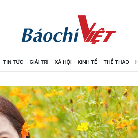
Báo
Chí
TIN TỨC
GIẢI TRÍ
XÃ HỘI
KINH TẾ
THỂ THAO
Việt