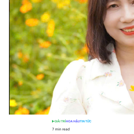
GIẢI TRÍ
HOA HẬU
TIN TỨC
POSTED
IN
7 min read
Estimated