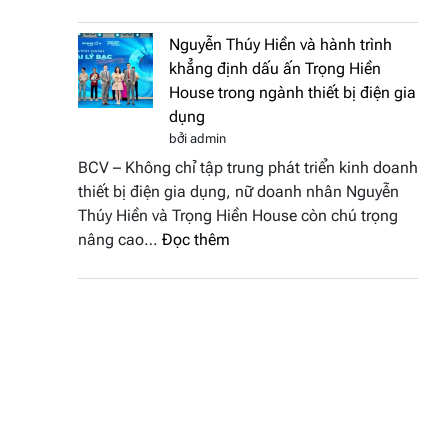
Doanh
vinh
nhân
tại
Nguyễn Thúy Hiền và hành trình
đất
chung
khẳng định dấu ấn Trọng Hiền
Sen
kết
House trong ngành thiết bị điện gia
hồng
Hoa
dụng
–
hậu
bởi admin
Bùi
Thương
BCV – Không chỉ tập trung phát triển kinh doanh
Thị
hiệu
thiết bị điện gia dụng, nữ doanh nhân Nguyễn
Thùy
Việt
Thúy Hiền và Trọng Hiền House còn chú trọng
Dương
Nam
:
nâng cao…
Đọc thêm
đăng
2026
Nguyễn
quang
Thúy
Hoa
Hiền
hậu
và
Thương
hành
hiệu
trình
Việt
khẳng
Nam
định
2026