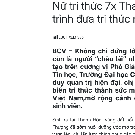
Nữ trí thức 7x T
read
time
trình đưa tri thức 
LƯỢT XEM:
335
BCV –
Không chỉ đứng lớ
còn là người “chèo lái” 
tạo trên cương vị Phó G
Tin học, Trường Đại học 
duy quản trị hiện đại, c
biến tri thức thành sức 
Việt Nam,mở rộng cánh 
sinh viên.
Sinh ra tại Thanh Hóa, vùng đất nổi 
Phượng đã sớm nuôi dưỡng ước mơ trở 
vươn lên, chị lần lượt chinh phục các 