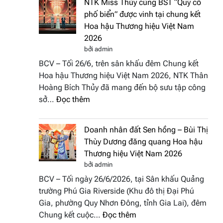
NTK Miss Thủy cùng BST “Quý cô
Tháp
Fashion
phố biển” được vinh tại chung kết
Cổ”
Week
Hoa hậu Thương hiệu Việt Nam
trở
All
2026
thành
Stars
bởi admin
điểm
2026
BCV – Tối 26/6, trên sân khấu đêm Chung kết
nhấn
Hoa hậu Thương hiệu Việt Nam 2026, NTK Thân
nghệ
Hoàng Bích Thủy đã mang đến bộ sưu tập công
thuật
:
sở…
Đọc thêm
tại
NTK
Hoa
Miss
hậu
Doanh nhân đất Sen hồng – Bùi Thị
Thủy
Thương
Thùy Dương đăng quang Hoa hậu
cùng
hiệu
Thương hiệu Việt Nam 2026
BST
Việt
bởi admin
“Quý
Nam
BCV – Tối ngày 26/6/2026, tại Sân khấu Quảng
cô
2026
trường Phú Gia Riverside (Khu đô thị Đại Phú
phố
Gia, phường Quy Nhơn Đông, tỉnh Gia Lai), đêm
biển”
:
Chung kết cuộc…
Đọc thêm
được