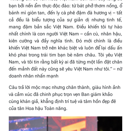
bạn bởi nền ẩm thực độc đáo: từ bát phở thơm nồng, ổ
bánh mì giòn tan, đến ly cà phê đậm đà hương vị
–
tất
cả đều là biểu tượng của sự giản dị nhưng tinh tế,
mang đậm bản sắc Việt Nam.
Điều khiến tôi tự hào
nhất chính là con người Việt Nam – cần cù, nhân hậu,
kiên cường và đầy nghĩa tình. Đó mới chính là điều
khiến Việt Nam trở nên khác biệt và luôn để lại dấu ấn
khó phai trong trái tim bạn bè năm châu. Tôi yêu Việt
Nam, và tôi tin rằng bất kỳ ai đã từng một lần đặt chân
đến mảnh đất này cũng sẽ yêu Việt Nam như tôi.”
– nữ
doanh nhân nhấn mạnh
Câu trả lời mộc mạc nhưng chân thành, giàu hình ảnh
và cảm xúc đã chinh phục trọn vẹn Ban giám khảo
cùng khán giả, khẳng định trí tuệ và tâm hồn đẹp đẽ
của tân Hoa hậu Toàn năng.