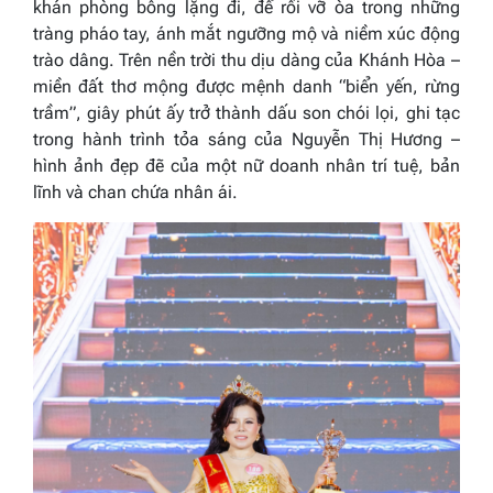
khán phòng bỗng lặng đi, để rồi vỡ òa trong những
tràng pháo tay, ánh mắt ngưỡng mộ và niềm xúc động
trào dâng. Trên nền trời thu dịu dàng của Khánh Hòa –
miền đất thơ mộng được mệnh danh “biển yến, rừng
trầm”, giây phút ấy trở thành dấu son chói lọi, ghi tạc
trong hành trình tỏa sáng của Nguyễn Thị Hương –
hình ảnh đẹp đẽ của một nữ doanh nhân trí tuệ, bản
lĩnh và chan chứa nhân ái.