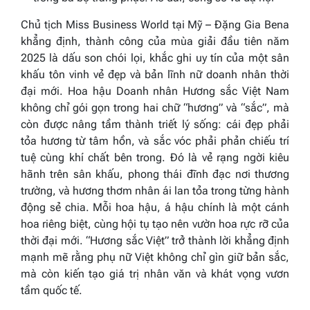
Chủ tịch Miss Business World tại Mỹ – Đặng Gia Bena
khẳng định, thành công của mùa giải đầu tiên năm
2025 là dấu son chói lọi, khắc ghi uy tín của một sân
khấu tôn vinh vẻ đẹp và bản lĩnh nữ doanh nhân thời
đại mới. Hoa hậu Doanh nhân Hương sắc Việt Nam
không chỉ gói gọn trong hai chữ “hương” và “sắc”, mà
còn được nâng tầm thành triết lý sống: cái đẹp phải
tỏa hương từ tâm hồn, và sắc vóc phải phản chiếu trí
tuệ cùng khí chất bên trong. Đó là vẻ rạng ngời kiêu
hãnh trên sân khấu, phong thái đĩnh đạc nơi thương
trường, và hương thơm nhân ái lan tỏa trong từng hành
động sẻ chia. Mỗi hoa hậu, á hậu chính là một cánh
hoa riêng biệt, cùng hội tụ tạo nên vườn hoa rực rỡ của
thời đại mới. “Hương sắc Việt” trở thành lời khẳng định
mạnh mẽ rằng phụ nữ Việt không chỉ gìn giữ bản sắc,
mà còn kiến tạo giá trị nhân văn và khát vọng vươn
tầm quốc tế.