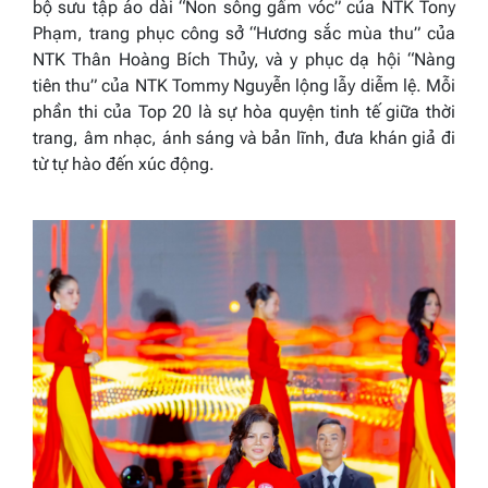
bộ sưu tập áo dài
“Non sông gấm vóc”
của NTK Tony
Phạm, trang phục công sở
“Hương sắc mùa thu”
của
NTK Thân Hoàng Bích Thủy, và y phục dạ hội
“Nàng
tiên thu”
của NTK Tommy Nguyễn lộng lẫy diễm lệ. Mỗi
phần thi của Top 20 là sự hòa quyện tinh tế giữa thời
trang, âm nhạc, ánh sáng và bản lĩnh, đưa khán giả đi
từ tự hào đến xúc động.