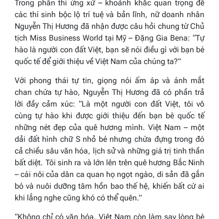
Trong phần thi ứng xử – khoảnh khắc quan trọng để
các thí sinh bộc lộ trí tuệ và bản lĩnh, nữ doanh nhân
Nguyễn Thị Hương đã nhận được câu hỏi chung từ Chủ
tịch Miss Business World tại Mỹ – Đặng Gia Bena:
“Tự
hào là người con đất Việt, bạn sẽ nói điều gì với bạn bè
quốc tế để giới thiệu về Việt Nam của chúng ta?”
Với phong thái tự tin, giọng nói ấm áp và ánh mắt
chan chứa tự hào, Nguyễn Thị Hương đã có phần trả
lời đầy cảm xúc:
“Là một người con đất Việt, tôi vô
cùng tự hào khi được giới thiệu đến bạn bè quốc tế
những nét đẹp của quê hương mình. Việt Nam – một
dải đất hình chữ S nhỏ bé nhưng chứa đựng trong đó
cả chiều sâu văn hóa, lịch sử và những giá trị tinh thần
bất diệt. Tôi sinh ra và lớn lên trên quê hương Bắc Ninh
– cái nôi của dân ca quan họ ngọt ngào, di sản đã gắn
bó và nuôi dưỡng tâm hồn bao thế hệ, khiến bất cứ ai
khi lắng nghe cũng khó có thể quên.
”
“
Không chỉ có văn hóa, Việt Nam còn làm say lòng bè