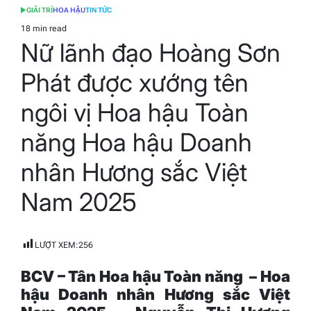
GIẢI TRÍ
HOA HẬU
TIN TỨC
POSTED
IN
18 min read
Estimated
Nữ lãnh đạo Hoàng Sơn
read
time
Phát được xướng tên
ngôi vị Hoa hậu Toàn
năng Hoa hậu Doanh
nhân Hương sắc Việt
Nam 2025
LƯỢT XEM:
256
BCV – Tân
Hoa h
ậu Toàn năng – Hoa
hậu
Doanh nhân Hương sắc Việt