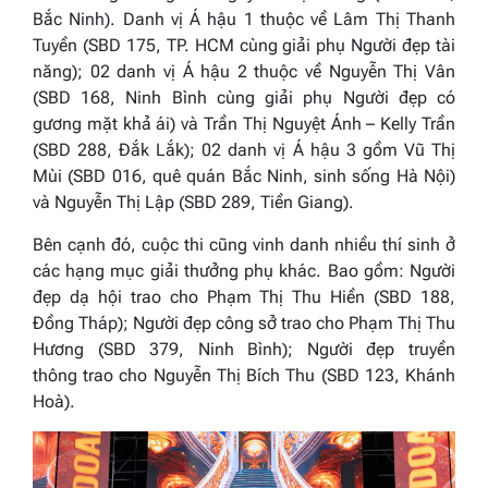
Bắc Ninh). Danh vị Á hậu 1 thuộc về Lâm Thị Thanh
Tuyền (SBD 175, TP. HCM cùng giải phụ
Người đẹp
tài
năng
); 02 danh vị Á hậu 2 thuộc về Nguyễn Thị Vân
(SBD 168, Ninh Bình cùng giải phụ
Người đẹp
có
gương mặt khả ái
) và Trần Thị Nguyệt Ánh – Kelly Trần
(SBD 288, Đắk Lắk); 02 danh vị Á hậu 3 gồm Vũ Thị
Mùi (SBD 016, quê quán Bắc Ninh, sinh sống Hà Nội)
và Nguyễn Thị Lập (SBD 289, Tiền Giang).
Bên cạnh đó, cuộc thi cũng vinh danh nhiều thí sinh ở
các hạng mục giải thưởng phụ khác. Bao gồm:
Người
đẹp dạ hội
trao cho Phạm Thị Thu Hiền (SBD 188,
Đồng Tháp);
Người đẹp
công sở
trao cho Phạm Thị Thu
Hương (SBD 379, Ninh Bình);
Người đẹp
truyền
thông
trao cho Nguyễn Thị Bích Thu (SBD 123, Khánh
Hoà).