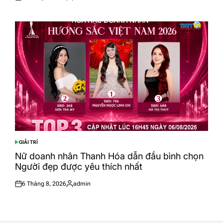
Posted
Posted
on
by
GIẢI TRÍ
POSTED
IN
Nữ doanh nhân Thanh Hóa dẫn đầu bình chọn
Người đẹp được yêu thích nhất
6 Tháng 8, 2026
admin
Posted
Posted
on
by