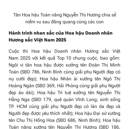
Tân Hoa hậu Toàn năng Nguyễn Thị Hương chia sẻ
niềm vu sau đăng quang cùng các con
Hành trình nhan sắc của Hoa hậu Doanh nhân
Hương sắc Việt Nam 2025
Cuộc thi
Hoa hậu Doanh nhân H
ương sắc Việt
Nam
2025
với kết quả Top 10 chung cuộc, bao gồm:
Ngôi vị tân hoa hậu được xướng tên Đoàn Thị Minh
Toán (SBD 786, Ninh Bình cùng giải phụ
Người đẹp có
nụ cười đẹp
);
Hoa hậu Nhân ái
xướng tên Ngô Thị
Hoàng Ngân (SBD 369, Hải Phòng cùng giải phụ
Người
đẹp
áo dài
);
Hoa hậu Trí tuệ
xướng tên Nguyễn Thị
Hằng Nga (SBD 179, quê quán Vĩnh Long, sinh sống
TP. HCM cùng giải phụ
Người đẹp
có làn da đẹp
và
Người đẹp
được yêu thích nhất
);
Hoa hậu Đại sứ
xướng
tên Chu Thị Hồng Hoa (SBD 686, Ninh Bình);
Hoa hậu
Toàn năng
xướng tên Nguyễn Thị Hương (SBD 186,