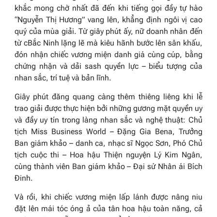
khắc mong chờ nhất đã đến khi tiếng gọi đầy tự hào
“Nguyễn Thị Hương” vang lên, khẳng định ngôi vị cao
quý của mùa giải. Từ giây phút ấy, nữ doanh nhân đến
từ cBắc Ninh lặng lẽ mà kiêu hãnh bước lên sân khấu,
đón nhận chiếc vương miện danh giá cùng cúp, bằng
chứng nhận và dải sash quyền lực – biểu tượng của
nhan sắc, trí tuệ và bản lĩnh.
Giây phút đăng quang càng thêm thiêng liêng khi lễ
trao giải được thực hiện bởi những gương mặt quyền uy
và đầy uy tín trong làng nhan sắc và nghệ thuật: Chủ
tịch Miss Business World – Đặng Gia Bena, Trưởng
Ban giám khảo – danh ca, nhạc sĩ Ngọc Sơn, Phó Chủ
tịch cuộc thi – Hoa hậu Thiện nguyện Lý Kim Ngân,
cùng thành viên Ban giám khảo – Đại sứ Nhân ái Bích
Đinh.
Và rồi, khi chiếc vương miện lấp lánh được nâng niu
đặt lên mái tóc óng ả của tân hoa hậu toàn năng, cả