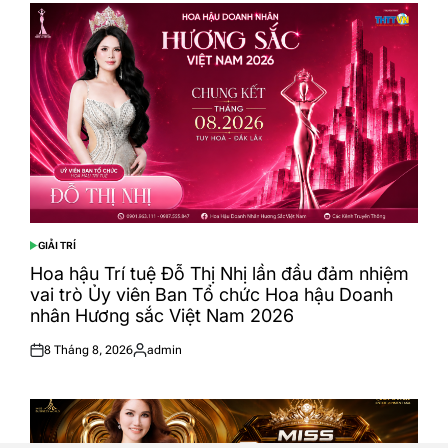
GIẢI TRÍ
POSTED
IN
Hoa hậu Trí tuệ Đỗ Thị Nhị lần đầu đảm nhiệm
vai trò Ủy viên Ban Tổ chức Hoa hậu Doanh
nhân Hương sắc Việt Nam 2026
8 Tháng 8, 2026
admin
Posted
Posted
on
by