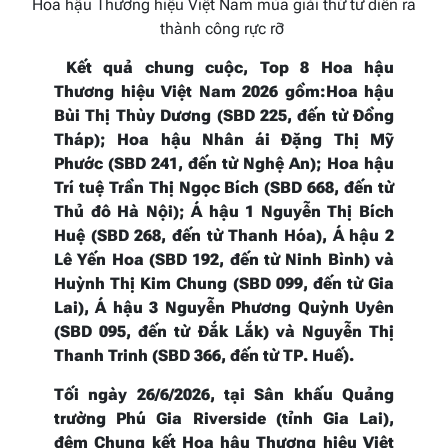
Hoa hậu Thương hiệu Việt Nam mùa giải thứ tư diễn ra
thành công rực rỡ
K
ết quả chung cuộc,
Top 8 Hoa hậu
Thương hiệu Việt Nam 2026 gồm:Hoa hậu
Bùi Thị Thùy Dương (SBD 225, đến từ Đồng
Tháp); Hoa hậu Nhân ái Đặng Thị Mỹ
Phước (SBD 241, đến từ Nghệ An); Hoa hậu
Trí tuệ Trần Thị Ngọc Bích (SBD 668, đến từ
Thủ đô Hà Nội); Á hậu 1 Nguyễn Thị Bích
Huệ (SBD 268, đến từ Thanh Hóa), Á hậu 2
Lê Yến Hoa (SBD 192, đến từ Ninh Bình) và
Huỳnh Thị Kim Chung (SBD 099, đến từ Gia
Lai), Á hậu 3 Nguyễn Phương Quỳnh Uyên
(SBD 095, đến từ Đắk Lắk) và Nguyễn Thị
Thanh Trinh (SBD 366, đến từ TP. Huế).
Tối ngày 26/6/2026, tại Sân khấu Quảng
trường Phú Gia Riverside (tỉnh Gia Lai),
đêm Chung kết Hoa hậu Thương hiệu Việt