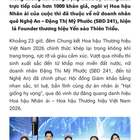
trực tiếp của
h
ơn 1000
khán giả,
ngôi vị Hoa hậu
Nhân ái của cuộc thi
đã thuộc về
nữ doanh nhân
quê Nghệ An – Đặng Thị Mỹ Phước (SBD 241), hiện
là Founder thương hiệu Yến sào Thiên Triều.
Khoảng 23 giờ, đêm Chung kết Hoa hậu Thương hiệu
Việt Nam 2026 chính thức khép lại trong không khí
trang trọng, rực rỡ và giàu cảm xúc. Vượt qua nhiều thí
sinh xuất sắc đến từ khắp mọi miền đất nước, nữ
doanh nhân Đặng Thị Mỹ Phước (SBD 241, đến từ
Nghệ An) đã chinh phục Hội đồng Giám khảo bằng
nhan sắc, trí tuệ, bản lĩnh cùng dự án nhân ái “Hạt
giống hy vọng”, qua đó vinh dự đăng quang danh hiệu
Hoa hậu Nhân ái – Hoa hậu Thương hiệu Việt Nam
2026.