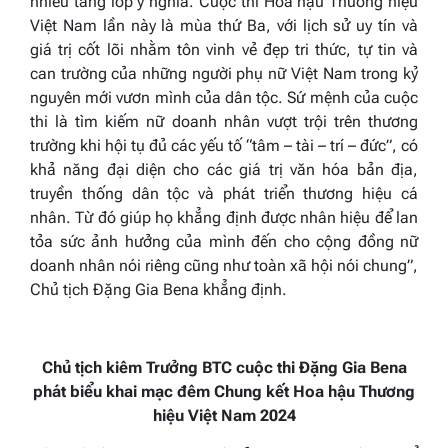
nhiều tầng lớp ý nghĩa. Cuộc thi Hoa hậu Thương hiệu
Việt Nam lần này là mùa thứ Ba, với lịch sử uy tín và
giá trị cốt lõi nhằm tôn vinh vẻ đẹp tri thức, tự tin và
can trường của những người phụ nữ Việt Nam trong kỷ
nguyên mới vươn mình của dân tộc. Sứ mệnh của cuộc
thi là tìm kiếm nữ doanh nhân vượt trội trên thương
trường khi hội tụ đủ các yếu tố “tâm – tài – trí – đức”, có
khả năng đại diện cho các giá trị văn hóa bản địa,
truyền thống dân tộc và phát triển thương hiệu cá
nhân. Từ đó giúp họ khẳng định được nhân hiệu để lan
tỏa sức ảnh hưởng của mình đến cho cộng đồng nữ
doanh nhân nói riêng cũng như toàn xã hội nói chung”,
Chủ tịch Đặng Gia Bena khẳng định.
Chủ tịch kiêm Trưởng BTC cuộc thi Đặng Gia Bena
phát biểu khai mạc đêm Chung kết Hoa hậu Thương
hiệu Việt Nam 2024