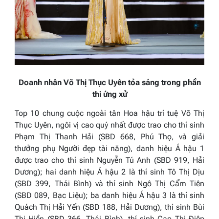
Doanh nhân
Võ Thị Thục Uyên
tỏa sáng
trong phần
thi ứng xử
Top 10 chung cuộc ngoài tân Hoa hậu trí tuệ Võ Thị
Thục Uyên, ngôi vị cao quý nhất được trao cho thí sinh
Phạm Thị Thanh Hải (SBD 668, Phú Thọ, và giải
thưởng phụ Người đẹp tài năng), danh hiệu Á hậu 1
được trao cho thí sinh Nguyễn Tú Anh (SBD 919, Hải
Dương); hai danh hiệu Á hậu 2 là thí sinh Tô Thị Dịu
(SBD 399, Thái Bình) và thí sinh Ngô Thị Cẩm Tiên
(SBD 089, Bạc Liệu); ba danh hiệu Á hậu 3 là thí sinh
Quách Thị Hải Yến (SBD 188, Hải Dương), thí sinh Bùi
Thị Hiền (SBD 366, Thái Bình), thí sinh Cao Thị Điệp