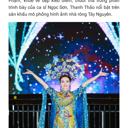
Phạm, khoe vẻ đẹp kiều diễm, thướt tha trong phần
trình bày của ca sĩ Ngọc Sơn, Thanh Thảo nổi bật trên
sân khấu mô phỏng hình ảnh nhà rông Tây Nguyên.