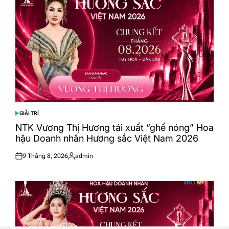
GIẢI TRÍ
POSTED
IN
NTK Vương Thị Hương tái xuất “ghế nóng” Hoa
hậu Doanh nhân Hương sắc Việt Nam 2026
9 Tháng 8, 2026
admin
Posted
Posted
on
by