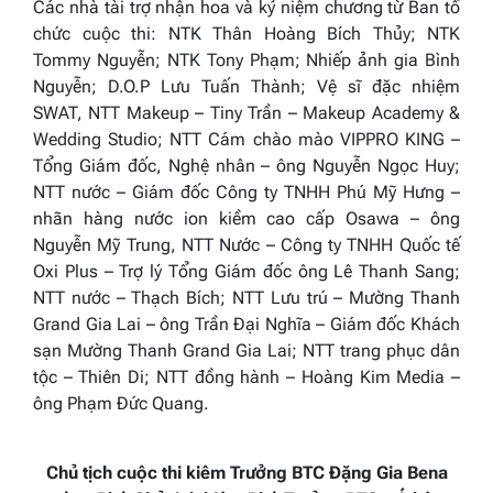
Các nhà tài trợ nhận hoa và kỷ niệm chương từ Ban tổ
chức cuộc thi: NTK Thân Hoàng Bích Thủy; NTK
Tommy Nguyễn; NTK Tony Phạm; Nhiếp ảnh gia Bình
Nguyễn; D.O.P Lưu Tuấn Thành; Vệ sĩ đặc nhiệm
SWAT, NTT Makeup – Tiny Trần – Makeup Academy &
Wedding Studio; NTT Cám chào mào VIPPRO KING –
Tổng Giám đốc, Nghệ nhân – ông Nguyễn Ngọc Huy;
NTT nước – Giám đốc Công ty TNHH Phú Mỹ Hưng –
nhãn hàng nước ion kiềm cao cấp Osawa – ông
Nguyễn Mỹ Trung, NTT Nước – Công ty TNHH Quốc tế
Oxi Plus – Trợ lý Tổng Giám đốc ông Lê Thanh Sang;
NTT nước – Thạch Bích; NTT Lưu trú – Mường Thanh
Grand Gia Lai – ông Trần Đại Nghĩa – Giám đốc Khách
sạn Mường Thanh Grand Gia Lai; NTT trang phục dân
tộc – Thiên Di; NTT đồng hành – Hoàng Kim Media –
ông Phạm Đức Quang.
Chủ tịch cuộc thi kiêm Trưởng BTC Đặng Gia Bena