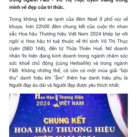
mình vẻ đẹp của tri thức.
Trong không khí se lạnh của đêm Noel ở phố núi về
khuya, hơn 22h00 đêm chung kết của cuộc thi nhan
sắc Hoa hậu Thương hiệu Việt Nam 2024 khép lại với
ngôi vị Hoa hậu trí tuệ thuộc về thí sinh Võ Thị Thục
Uyên (SBD 168), đến từ Thừa Thiên Huế. Nữ doanh
nhân 9x hiện đang kinh doanh trong ngành chăm sóc
sức khoẻ chủ động (cùng Herbalife) và trong ngành
F&B. Không những thế, cô còn có một mùa giải “bội
thu” danh hiệu khi “ẵm” thêm hai danh hiệu phụ là
Người đẹp áo dài và Người đẹp được yêu thích nhất.