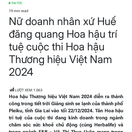
TIN TỨC
POSTED
IN
19 min read
Estimated
Nữ doanh nhân xứ Huế
read
time
đăng quang Hoa hậu trí
tuệ cuộc thi Hoa hậu
Thương hiệu Việt Nam
2024
LƯỢT XEM:
1.063
Hoa hậu Thương hiệu Việt Nam 2024 diễn ra thành
công trong tiết trời Giáng sinh se lạnh của thành phố
Pleiku, tỉnh Gia Lai vào tối 22/12/2024. Tân Hoa hậu
trí tuệ của cuộc thi đang kinh doanh
trong ngành
chăm sóc sức khoẻ chủ động (cùng Herbalife) và
trong ngành F&B
– Võ Thị Thục Uyên mang trong