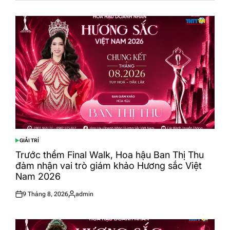
GIẢI TRÍ
POSTED
IN
Trước thềm Final Walk, Hoa hậu Ban Thị Thu
đảm nhận vai trò giám khảo Hương sắc Việt
Nam 2026
9 Tháng 8, 2026
admin
Posted
Posted
on
by