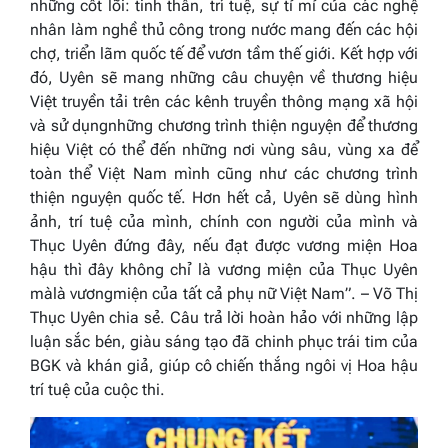
những cốt lõi: tinh thần, trí tuệ, sự tỉ mỉ của các nghệ
nhân làm nghề thủ công trong nước mang đến các hội
chợ, triển lãm quốc tế để vươn tầm thế giới. Kết hợp với
đó, Uyên sẽ mang những câu chuyện về thương hiệu
Việt truyền tải trên các kênh truyền thông mạng xã hội
và sử dụngnhững chương trình thiện nguyện để thương
hiệu Việt có thể đến những nơi vùng sâu, vùng xa để
toàn thể Việt Nam mình cũng như các chương trình
thiện nguyện quốc tế. Hơn hết cả, Uyên sẽ dùng hình
ảnh, trí tuệ của mình, chính con người của mình và
Thục Uyên đứng đây, nếu đạt được vương miện Hoa
hậu thì đây không chỉ là vương miện của Thục Uyên
màlà vươngmiện của tất cả phụ nữ Việt Nam”. – Võ Thị
Thục Uyên chia sẻ. Câu trả lời hoàn hảo với những lập
luận sắc bén, giàu sáng tạo đã chinh phục trái tim của
BGK và khán giả, giúp cô chiến thắng ngôi vị Hoa hậu
trí tuệ của cuộc thi.