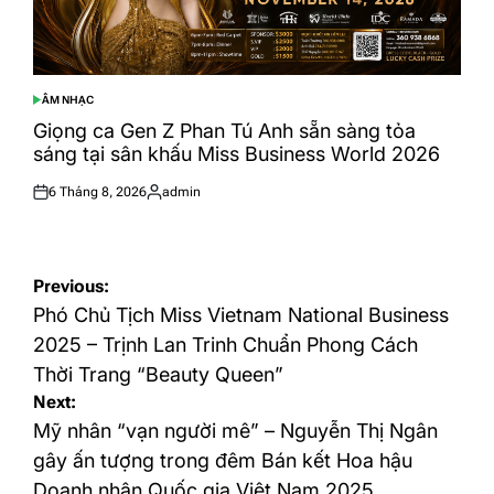
ÂM NHẠC
POSTED
IN
Giọng ca Gen Z Phan Tú Anh sẵn sàng tỏa
sáng tại sân khấu Miss Business World 2026
6 Tháng 8, 2026
admin
Posted
Posted
on
by
Điều
Previous:
hướng
Phó Chủ Tịch Miss Vietnam National Business
bài
2025 – Trịnh Lan Trinh Chuẩn Phong Cách
Thời Trang “Beauty Queen”
viết
Next:
Mỹ nhân “vạn người mê” – Nguyễn Thị Ngân
gây ấn tượng trong đêm Bán kết Hoa hậu
Doanh nhân Quốc gia Việt Nam 2025