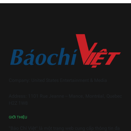
và
Hoa
hành
hậu
trình
Thương
khẳn
hiệu
định
Việt
dấu
Nam
ấn
2026
Trọn
Hiền
Hous
trong
ngàn
Company: United States Entertainment & Media
thiết
bị
Address: 1101 Rue Jeanne – Mance, Montréal, Quebec
điện
H2Z 1W8
gia
dụng
GIỚI THIỆU
"Báo Chí Việt" là một trang web cung cấp thông tin đa