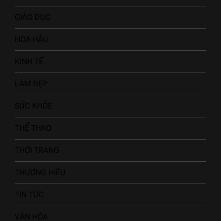
GIÁO DỤC
HOA HẬU
KINH TẾ
LÀM ĐẸP
SỨC KHỎE
THỂ THAO
THỜI TRANG
THƯƠNG HIỆU
TIN TỨC
VĂN HÓA