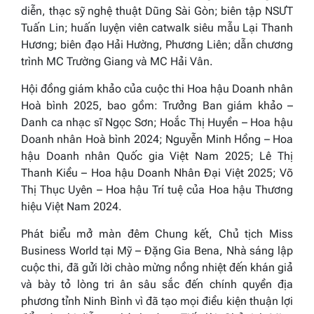
diễn, thạc sỹ nghệ thuật Dũng Sài Gòn; biên tập NSƯT
Tuấn Lin; huấn luyện viên catwalk siêu mẫu Lại Thanh
Hương; biên đạo Hải Hường, Phương Liên; dẫn chương
trình MC Trường Giang và MC Hải Vân.
Hội đồng giám khảo của cuộc thi
Hoa hậu Doanh nhân
Hoà bình
2025,
bao gồm: Trưởng Ban giám khảo –
Danh ca nhạc sĩ Ngọc Sơn; Hoắc Thị Huyền –
Hoa hậu
Doanh nhân
Hoà bình
2024
; Nguyễn Minh Hồng –
Hoa
hậu Doanh nhân Quốc gia Việt Nam 2025
;
Lê Thị
Thanh Kiều
– Hoa hậu Doanh Nhân Đại Việt 2025; Võ
Thị Thục Uyên – Hoa hậu Trí tuệ
của
Hoa hậu Thương
hiệu Việt Nam 2024.
Phát biểu mở màn đêm Chung kết, Chủ tịch
Miss
Business World
tại Mỹ – Đặng Gia Bena, Nhà sáng lập
cuộc thi, đã gửi lời chào mừng nồng nhiệt đến khán giả
và bày tỏ lòng tri ân sâu sắc đến chính quyền địa
phương tỉnh Ninh Bình vì đã tạo mọi điều kiện thuận lợi