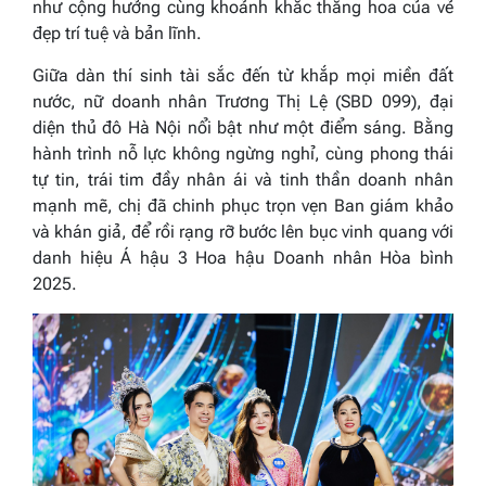
như cộng hưởng cùng khoảnh khắc thăng hoa của vẻ
đẹp trí tuệ và bản lĩnh.
Giữa dàn thí sinh tài sắc đến từ khắp mọi miền đất
nước, nữ doanh nhân Trương Thị Lệ (SBD 099), đại
diện thủ đô Hà Nội nổi bật như một điểm sáng. Bằng
hành trình nỗ lực không ngừng nghỉ, cùng phong thái
tự tin, trái tim đầy nhân ái và tinh thần doanh nhân
mạnh mẽ, chị đã chinh phục trọn vẹn Ban giám khảo
và khán giả, để rồi rạng rỡ bước lên bục vinh quang với
danh hiệu Á hậu 3 Hoa hậu Doanh nhân Hòa bình
2025.