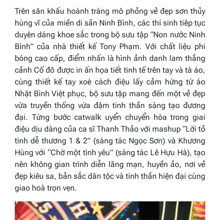
Trên sân khấu hoành tráng mô phỏng vẻ đẹp sơn thủy
hùng vĩ của miền di sản Ninh Bình, các thí sinh tiêp tục
duyên dáng khoe sắc trong bộ sưu tập “
Non nước Ninh
Bình”
của nhà thiết kế Tony Phạm. Với chất liệu phi
bóng cao cấp, điểm nhấn là hình ảnh danh lam thắng
cảnh Cố đô được in ấn họa tiết tinh tế trên tay và tà áo,
cùng thiết kế tay xoè cách điệu lấy cảm hứng từ áo
Nhật Bình Việt phục, bộ sưu tập mang đến một vẻ đẹp
vừa truyền thống vừa đậm tinh thần sáng tạo đương
đại. Từng bước catwalk uyển chuyển hòa trong giai
điệu dịu dàng của ca sĩ Thanh Thảo với mashup
“Lời tỏ
tình dễ thương
1 & 2
”
(sáng tác Ngọc Sơn) và Khương
Hùng với
“Chờ một tình yêu”
(sáng tác Lê Hựu Hà), tạo
nên không gian trình diễn lãng mạn, huyền ảo, nơi vẻ
đẹp kiêu sa, bản sắc dân tộc và tinh thần hiện đại cùng
giao hoà trọn vẹn.