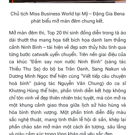
Chủ tịch Miss Business
World
tại Mỹ
–
Đặng Gia Bena
phát biểu mở màn đêm chung kết.
Mở màn đêm thi, Top 20 thí sinh đồng diễn trong tà áo
dài thướt tha mang họa tiết bích họa danh lam thắng
cảnh Ninh Bình – tái hiện vẻ đẹp sơn thủy hữu tình qua
từng bước catwalk uyển chuyển. Trên nền giai điệu của
ca khúc
“Đắm say non nước Ninh Bình”
(sáng tác
Thiều Thu Sa) do bộ ba Trân Oanh, Sang Nakun và
Dương Minh Ngọc thể hiện cùng
“Viết tiếp câu chuyện
hoà bình”
(sáng tác Nguyễn Văn Chung) do ca sĩ
Khương Hùng thể hiện, phần trình diễn kết hợp không
chỉ tôn vinh vẻ đẹp thiên nhiên trác tuyệt, mà còn mở ra
một khung cảnh giao thoa giữa lịch sử hào hùng và
hòa bình thịnh vượng. Một phần trình diễn đầy màu
sắc nghệ thuật, mang tinh thần lễ hội di sản, khép lại
phần chào sân mở màn một cách ấn tượng, sâu lắng
và giàu cảm xúc trong lòng khán giả yêu sắc đẹp.