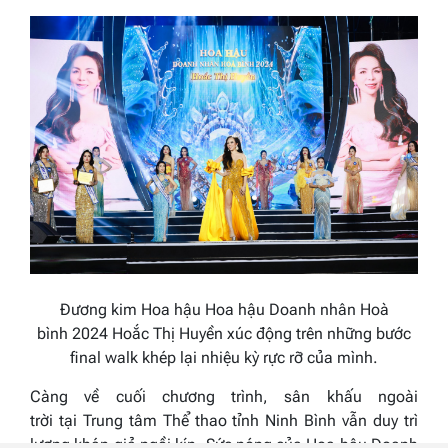
Đương kim Hoa hậu Hoa hậu Doanh nhân
Hoà
bình
2024
Hoắc Thị Huyền
xúc động trên những bước
final walk khép lại nhiệu kỳ rực rỡ của mình
.
Càng về cuối chương trình, sân khấu ngoài
trời tại Trung tâm Thể thao tỉnh Ninh Bình vẫn duy trì
lượng khán giả ngồi kín. Sức nóng của
Hoa hậu Doanh