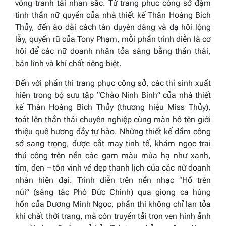
vòng tranh tài nhan sắc. Từ trang phục công sở đậm
tinh thần nữ quyền của nhà thiết kế Thân Hoàng Bích
Thủy, đến áo dài cách tân duyên dáng và dạ hội lộng
lẫy, quyến rũ của Tony Phạm, mỗi phần trình diễn là cơ
hội để các nữ doanh nhân tỏa sáng bằng thần thái,
bản lĩnh và khí chất riêng biệt.
Đến với phần thi trang phục công sở, các thí sinh xuất
hiện trong bộ sưu tập
“Chào Ninh Bình”
của nhà thiết
kế Thân Hoàng Bích Thủy (thương hiệu Miss Thủy),
toát lên thần thái chuyên nghiệp cùng màn hô tên giới
thiệu quê hương đầy tự hào. Những thiết kế đầm công
sở sang trọng, được cắt may tinh tế, khảm ngọc trai
thủ công trên nền các gam màu mùa hạ như xanh,
tím, đen – tôn vinh vẻ đẹp thanh lịch của các nữ doanh
nhân hiện đại. Trình diễn trên nền nhạc
“Hồ trên
núi”
(sáng tác Phó Đức Chính) qua giọng ca hùng
hồn của Dương Minh Ngọc, phần thi không chỉ lan tỏa
khí chất thời trang, mà còn truyền tải trọn vẹn hình ảnh