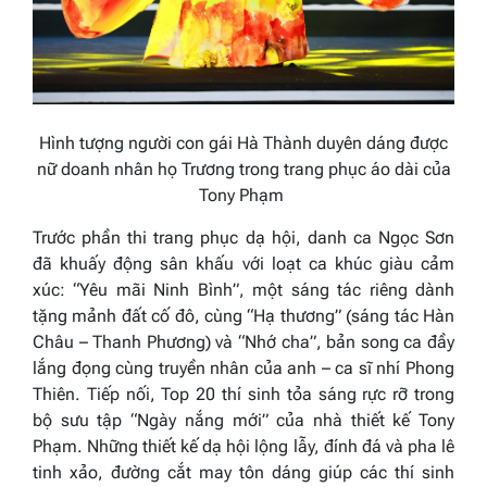
Hình tượng người con gái Hà Thành duyên dáng được
nữ doanh nhân họ Trương trong trang phục áo dài
của
Tony Phạm
Trước phần thi trang phục dạ hội, danh ca Ngọc Sơn
đã khuấy động sân khấu với loạt ca khúc giàu cảm
xúc:
“Yêu mãi Ninh Bình”
,
một sáng tác riêng dành
tặng mảnh đất cố đô, cùng
“Hạ thương”
(sáng tác Hàn
Châu – Thanh Phương) và
“Nhớ cha”
, bản song ca đầy
lắng đọng cùng truyền nhân của anh – ca sĩ nhí Phong
Thiên. Tiếp nối, Top 20 thí sinh tỏa sáng rực rỡ trong
bộ sưu tập
“Ngày nắng mới”
của nhà thiết kế Tony
Phạm. Những thiết kế dạ hội lộng lẫy, đính đá và pha lê
tinh xảo, đường cắt may tôn dáng giúp các thí sinh