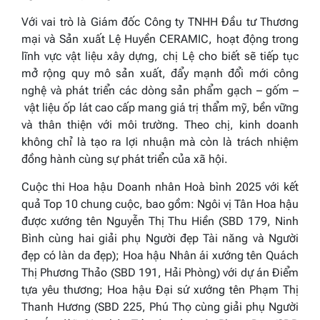
Với vai trò là Giám đốc Công ty TNHH Đầu tư Thương
mại và Sản xuất Lệ Huyền CERAMIC, hoạt động trong
lĩnh vực vật liệu xây dựng, chị Lệ cho biết sẽ tiếp tục
mở rộng quy mô sản xuất, đẩy mạnh đổi mới công
nghệ và phát triển các dòng sản phẩm gạch – gốm –
vật liệu ốp lát cao cấp mang giá trị thẩm mỹ, bền vững
và thân thiện với môi trường. Theo chị, kinh doanh
không chỉ là tạo ra lợi nhuận mà còn là trách nhiệm
đồng hành cùng sự phát triển của xã hội.
Cuộc thi
Hoa hậu Doanh nhân
Hoà bình
2025
với kết
quả Top 10 chung cuộc, bao gồm: Ngôi vị Tân Hoa hậu
được xướng tên Nguyễn Thị Thu Hiền (SBD 179, Ninh
Bình cùng hai giải phụ
Người đẹp Tài năng
và
Người
đẹp có làn da đẹp
);
Hoa hậu Nhân ái
xướng tên Quách
Thị Phương Thảo (SBD 191, Hải Phòng) với dự án
Điểm
tựa yêu thương
;
Hoa hậu Đại sứ
xướng tên Phạm Thị
Thanh Hương (SBD 225, Phú Thọ cùng giải phụ
Người