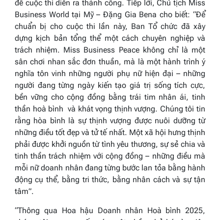
để cuộc thi diễn ra thành công. Tiếp lời, Chủ tịch
Miss
Business
World
tại Mỹ
–
Đặng Gia Bena cho biết
: “Để
chuẩn bị cho cuộc thi lần này, Ban Tổ chức đã xây
dựng kịch bản tổng thể một cách chuyên nghiệp và
trách nhiệm.
Miss Business Peace không chỉ là một
sân chơi nhan sắc đơn thuần, mà là một hành trình ý
nghĩa tôn vinh những người phụ nữ hiện đại – những
người đang từng ngày kiến tạo giá trị sống tích cực,
bền vững cho cộng đồng bằng trái tim nhân ái, tinh
thần
hoà bình
và
khát vọng thịnh vượng
.
Chúng tôi tin
rằng hòa bình là sự thịnh vượng được nuôi dưỡng từ
những điều tốt đẹp và tử tế nhất. Một xã hội hưng thịnh
phải được khởi nguồn từ tình yêu thương, sự sẻ chia và
tinh thần trách nhiệm với cộng đồng – những điều mà
mỗi nữ doanh nhân đang từng bước lan tỏa bằng hành
động cụ thể, bằng tri thức, bằng nhân cách và sự tận
tâm”.
“Thông qua Hoa hậu Doanh nhân
Hoà bình
2025,