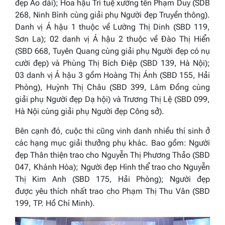
đẹp Áo dài
);
Hoa hậu Trí tuệ
xướng tên Phạm Duy (SDB
268, Ninh Bình cùng giải phụ
Người đẹp Truyền thông
).
Danh vị Á hậu 1 thuộc về Lường Thị Dinh (SBD 119,
Sơn La); 02 danh vị Á hậu 2 thuộc về Đào Thị Hiển
(SBD 668, Tuyên Quang cùng giải phụ
Người đẹp có nụ
cười đẹp
) và Phùng Thị Bích Điệp (SBD 139, Hà Nội);
03 danh vị Á hậu 3 gồm Hoàng Thị Ánh (SBD 155, Hải
Phòng), Huỳnh Thị Châu (SBD 399, Lâm Đồng cùng
giải phụ
Người đẹp Dạ hội
) và Trương Thị Lệ (SBD 099,
Hà Nội cùng giải phụ
Người đẹp Công sở
).
Bên cạnh đó, cuộc thi cũng vinh danh nhiều thí sinh ở
các hạng mục giải thưởng phụ khác. Bao gồm:
Người
đẹp Thân thiện
trao cho Nguyễn Thị Phương Thảo (SBD
047, Khánh Hòa);
Người đẹp Hình thể
trao cho Nguyễn
Thị Kim Anh (SBD 175, Hải Phòng);
Người đẹp
đ
ược
yêu thích nhất
trao cho Phạm Thị Thu Vân (SBD
199, TP. Hồ Chí Minh).