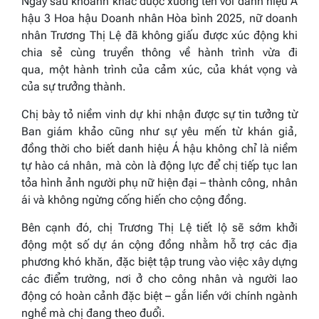
Ngay sau khoảnh khắc được xướng tên với danh hiệu Á
hậu 3 Hoa hậu Doanh nhân Hòa bình 2025, nữ doanh
nhân Trương Thị Lệ đã không giấu được xúc động khi
chia sẻ cùng truyền thông về hành trình vừa đi
qua, một hành trình của cảm xúc, của khát vọng và
của sự trưởng thành.
Chị bày tỏ niềm vinh dự khi nhận được sự tin tưởng từ
Ban giám khảo cũng như sự yêu mến từ khán giả,
đồng thời cho biết danh hiệu Á hậu không chỉ là niềm
tự hào cá nhân, mà còn là động lực để chị tiếp tục lan
tỏa hình ảnh người phụ nữ hiện đại – thành công, nhân
ái và không ngừng cống hiến cho cộng đồng.
Bên cạnh đó, chị Trương Thị Lệ tiết lộ sẽ sớm khởi
động một số dự án cộng đồng nhằm hỗ trợ các địa
phương khó khăn, đặc biệt tập trung vào việc xây dựng
các điểm trường, nơi ở cho công nhân và người lao
động có hoàn cảnh đặc biệt – gắn liền với chính ngành
nghề mà chị đang theo đuổi.