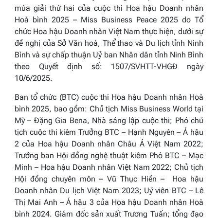
mùa giải thứ hai của cuộc thi
Hoa hậu Doanh nhân
Hoà bình
2025 – Miss Business
Peace
2025
do Tổ
chức Hoa hậu Doanh nhân Việt Nam thực hiện, dưới sự
đề nghị của Sở Văn hoá, Thể thao và Du lịch tỉnh Ninh
Bình và sự chấp thuận Uỷ ban Nhân dân tỉnh Ninh Bình
theo Quyết định số: 1507/SVHTT-VHGĐ ngày
10/6/2025.
Ban tổ chức (BTC) cuộc thi
Hoa hậu Doanh nhân
Hoà
bình
2025,
bao gồm:
Chủ tịch
Miss Business
World
tại
Mỹ
–
Đặng Gia Bena, Nhà sáng lập cuộc thi; Phó chủ
tịch cuộc thi kiêm Trưởng BTC – Hạnh Nguyên
–
Á hậu
2 của
Hoa hậu Doanh nhân Châu Á Việt Nam 2022
;
Trưởng ban Hội đồng nghệ thuật kiêm Phó BTC – Mạc
Minh
–
Hoa hậu Doanh nhân Việt Nam 2022
; Chủ tịch
Hội đồng chuyên môn – Vũ Thục Hiền
–
Hoa hậu
Doanh nhân Du lịch Việt Nam 2023
;
Uỷ viên BTC – Lê
Thị Mai Anh
–
Á hậu 3 của
Hoa hậu Doanh nhân Hoà
bình 2024.
Giám đốc sản xuất Trương Tuấn; tổng đạo