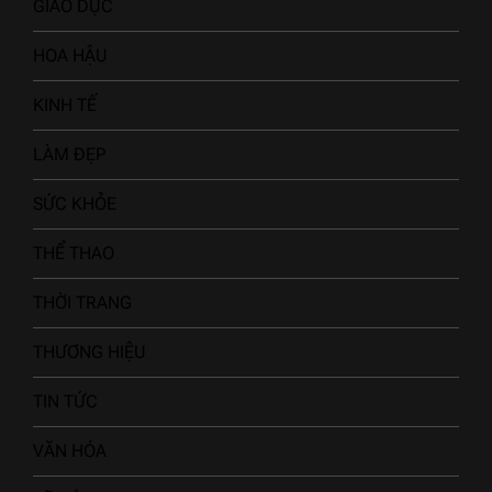
GIÁO DỤC
HOA HẬU
KINH TẾ
LÀM ĐẸP
SỨC KHỎE
THỂ THAO
THỜI TRANG
THƯƠNG HIỆU
TIN TỨC
VĂN HÓA