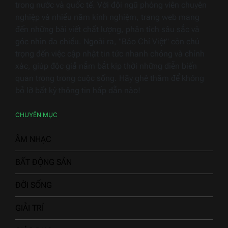
trong nước và quốc tế. Với đội ngũ phóng viên chuyên
nghiệp và nhiều năm kinh nghiệm, trang web mang
đến những bài viết chất lượng, phân tích sâu sắc và
góc nhìn đa chiều. Ngoài ra, "Báo Chí Việt" còn chú
trọng đến việc cập nhật tin tức nhanh chóng và chính
xác, giúp độc giả nắm bắt kịp thời những diễn biến
quan trọng trong cuộc sống. Hãy ghé thăm để không
bỏ lỡ bất kỳ thông tin hấp dẫn nào!
CHUYÊN MỤC
ÂM NHẠC
BẤT ĐỘNG SẢN
ĐỜI SỐNG
GIẢI TRÍ