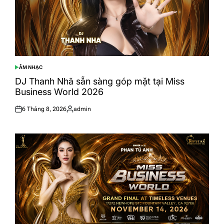
ÂM NHẠC
POSTED
IN
DJ Thanh Nhã sẵn sàng góp mặt tại Miss
Business World 2026
6 Tháng 8, 2026
admin
Posted
Posted
on
by