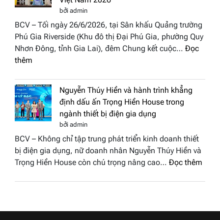
BST
Thươn
bởi admin
“Quý
hiệu
BCV – Tối ngày 26/6/2026, tại Sân khấu Quảng trường
cô
Việt
Phú Gia Riverside (Khu đô thị Đại Phú Gia, phường Quy
phố
Nam
Nhơn Đông, tỉnh Gia Lai), đêm Chung kết cuộc…
Đọc
biển”
2026
:
thêm
được
Doanh
vinh
nhân
tại
Nguyễn Thúy Hiền và hành trình khẳng
đất
chung
định dấu ấn Trọng Hiền House trong
Sen
kết
ngành thiết bị điện gia dụng
hồng
Hoa
bởi admin
–
hậu
BCV – Không chỉ tập trung phát triển kinh doanh thiết
Bùi
Thương
bị điện gia dụng, nữ doanh nhân Nguyễn Thúy Hiền và
Thị
hiệu
:
Trọng Hiền House còn chú trọng nâng cao…
Đọc thêm
Thùy
Việt
Nguy
Dương
Nam
Thúy
đăng
2026
Hiền
quang
và
Hoa