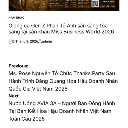
ÂM NHẠC
POSTED
IN
Giọng ca Gen Z Phan Tú Anh sẵn sàng tỏa
sáng tại sân khấu Miss Business World 2026
6 Tháng 8, 2026
admin
Posted
Posted
on
by
Điều
Previous:
hướng
Ms. Rose Nguyễn Tổ Chức Thanks Party Sau
bài
Hành Trình Đăng Quang Hoa Hậu Doanh Nhân
Quốc Gia Việt Nam 2025
viết
Next:
Nước Uống AVIA 3A – Người Bạn Đồng Hành
Tại Bán Kết Hoa Hậu Doanh Nhân Việt Nam
Toàn Cầu 2025