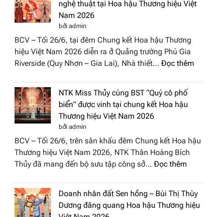
nghệ thuật tại Hoa hậu Thương hiệu Việt
hồn
Nam 2026
Việt
bởi admin
vào
BCV – Tối 26/6, tại đêm Chung kết Hoa hậu Thương
“Đông
hiệu Việt Nam 2026 diễn ra ở Quảng trường Phú Gia
Phương
:
Riverside (Quy Nhơn – Gia Lai), Nhà thiết…
Đọc thêm
Hội
“Dáng
Tụ”
hoa
tại
NTK Miss Thủy cùng BST “Quý cô phố
Tháp
Global
biển” được vinh tại chung kết Hoa hậu
Cổ”
Fashion
Thương hiệu Việt Nam 2026
trở
Week
bởi admin
thành
All
BCV – Tối 26/6, trên sân khấu đêm Chung kết Hoa hậu
điểm
Stars
Thương hiệu Việt Nam 2026, NTK Thân Hoàng Bích
nhấn
2026
:
Thủy đã mang đến bộ sưu tập công sở…
Đọc thêm
nghệ
NTK
thuật
Miss
tại
Doanh nhân đất Sen hồng – Bùi Thị Thùy
Thủy
Hoa
Dương đăng quang Hoa hậu Thương hiệu
cùng
hậu
Việt Nam 2026