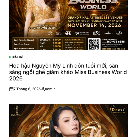
GIẢI TRÍ
POSTED
IN
Hoa hậu Nguyễn Mỹ Linh đón tuổi mới, sẵn
sàng ngồi ghế giám khảo Miss Business World
2026
7 Tháng 8, 2026
admin
Posted
Posted
on
by