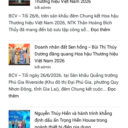
Thương hiệu Việt Nam 2026
trở
Week
bởi admin
thành
All
BCV – Tối 26/6, trên sân khấu đêm Chung kết Hoa hậu
điểm
Stars
Thương hiệu Việt Nam 2026, NTK Thân Hoàng Bích
nhấn
2026
:
Thủy đã mang đến bộ sưu tập công sở…
Đọc thêm
nghệ
NTK
thuật
Miss
tại
Doanh nhân đất Sen hồng – Bùi Thị Thùy
Thủy
Hoa
Dương đăng quang Hoa hậu Thương hiệu
cùng
hậu
Việt Nam 2026
BST
Thươn
bởi admin
“Quý
hiệu
BCV – Tối ngày 26/6/2026, tại Sân khấu Quảng trường
cô
Việt
Phú Gia Riverside (Khu đô thị Đại Phú Gia, phường Quy
phố
Nam
Nhơn Đông, tỉnh Gia Lai), đêm Chung kết cuộc…
Đọc
biển”
2026
:
thêm
được
Doanh
vinh
nhân
tại
Nguyễn Thúy Hiền và hành trình khẳng
đất
chung
định dấu ấn Trọng Hiền House trong
Sen
kết
ngành thiết bị điện gia dụng