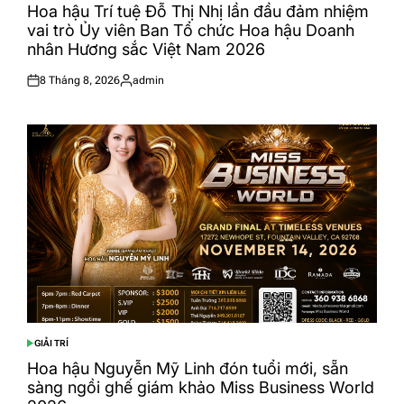
IN
Hoa hậu Trí tuệ Đỗ Thị Nhị lần đầu đảm nhiệm
vai trò Ủy viên Ban Tổ chức Hoa hậu Doanh
nhân Hương sắc Việt Nam 2026
8 Tháng 8, 2026
admin
Posted
Posted
on
by
GIẢI TRÍ
POSTED
IN
Hoa hậu Nguyễn Mỹ Linh đón tuổi mới, sẵn
sàng ngồi ghế giám khảo Miss Business World