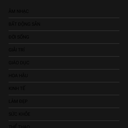
ÂM NHẠC
BẤT ĐỘNG SẢN
ĐỜI SỐNG
GIẢI TRÍ
GIÁO DỤC
HOA HẬU
KINH TẾ
LÀM ĐẸP
SỨC KHỎE
THỂ THAO