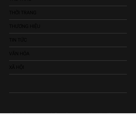
THỜI TRANG
THƯƠNG HIỆU
TIN TỨC
VĂN HÓA
XÃ HỘI
© All rights reserved. Proudly powered by WordPress.
Theme NewsArc designed by
WPInterface
.