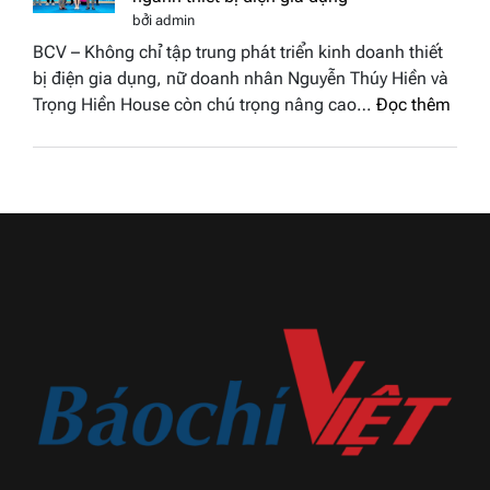
hồng
Hoa
bởi admin
–
hậu
BCV – Không chỉ tập trung phát triển kinh doanh thiết
Bùi
Thương
bị điện gia dụng, nữ doanh nhân Nguyễn Thúy Hiền và
Thị
hiệu
:
Trọng Hiền House còn chú trọng nâng cao…
Đọc thêm
Thùy
Việt
Nguy
Dương
Nam
Thúy
đăng
2026
Hiền
quang
và
Hoa
hành
hậu
trình
Thương
khẳn
hiệu
định
Việt
dấu
Nam
ấn
2026
Trọn
Hiền
Hous
trong