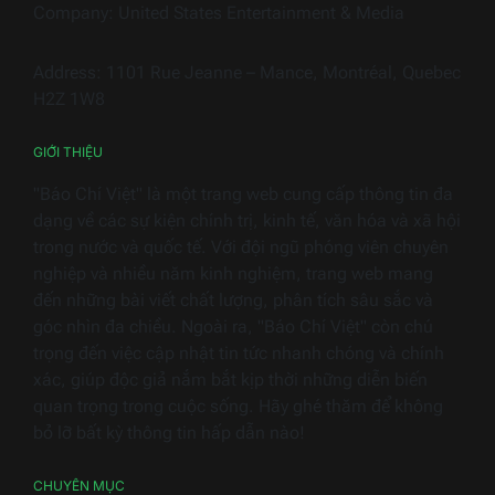
ngàn
Company: United States Entertainment & Media
thiết
bị
Address: 1101 Rue Jeanne – Mance, Montréal, Quebec
điện
H2Z 1W8
gia
dụng
GIỚI THIỆU
"Báo Chí Việt" là một trang web cung cấp thông tin đa
dạng về các sự kiện chính trị, kinh tế, văn hóa và xã hội
trong nước và quốc tế. Với đội ngũ phóng viên chuyên
nghiệp và nhiều năm kinh nghiệm, trang web mang
đến những bài viết chất lượng, phân tích sâu sắc và
góc nhìn đa chiều. Ngoài ra, "Báo Chí Việt" còn chú
trọng đến việc cập nhật tin tức nhanh chóng và chính
xác, giúp độc giả nắm bắt kịp thời những diễn biến
quan trọng trong cuộc sống. Hãy ghé thăm để không
bỏ lỡ bất kỳ thông tin hấp dẫn nào!
CHUYÊN MỤC