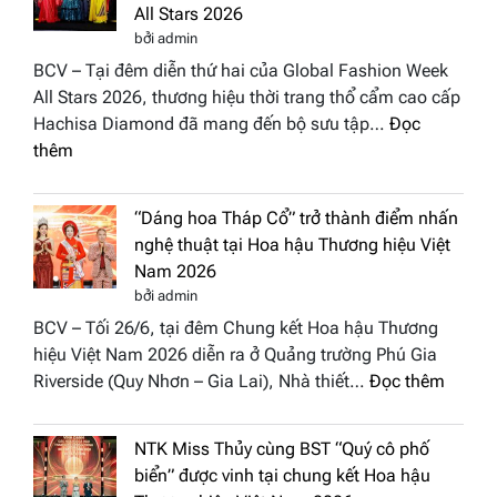
All Stars 2026
bởi admin
BCV – Tại đêm diễn thứ hai của Global Fashion Week
All Stars 2026, thương hiệu thời trang thổ cẩm cao cấp
Hachisa Diamond đã mang đến bộ sưu tập…
Đọc
:
thêm
Hachisa
Diamond
“Dáng hoa Tháp Cổ” trở thành điểm nhấn
đưa
nghệ thuật tại Hoa hậu Thương hiệu Việt
hồn
Nam 2026
Việt
bởi admin
vào
BCV – Tối 26/6, tại đêm Chung kết Hoa hậu Thương
“Đông
hiệu Việt Nam 2026 diễn ra ở Quảng trường Phú Gia
Phương
:
Riverside (Quy Nhơn – Gia Lai), Nhà thiết…
Đọc thêm
Hội
“Dáng
Tụ”
hoa
tại
NTK Miss Thủy cùng BST “Quý cô phố
Tháp
Global
biển” được vinh tại chung kết Hoa hậu
Cổ”
Fashion