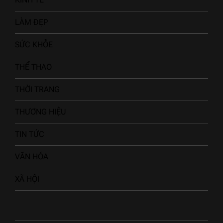
LÀM ĐẸP
SỨC KHỎE
THỂ THAO
THỜI TRANG
THƯƠNG HIỆU
TIN TỨC
VĂN HÓA
XÃ HỘI