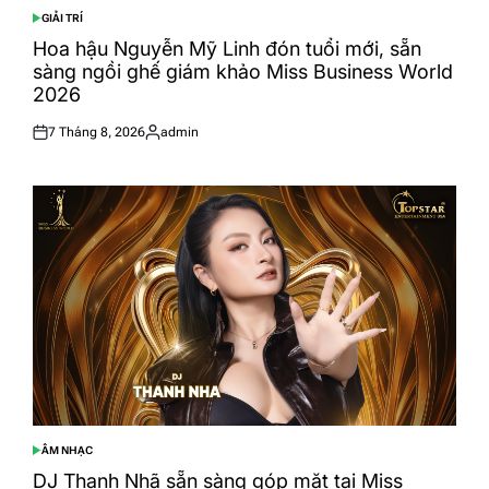
GIẢI TRÍ
POSTED
IN
Hoa hậu Nguyễn Mỹ Linh đón tuổi mới, sẵn
sàng ngồi ghế giám khảo Miss Business World
2026
7 Tháng 8, 2026
admin
Posted
Posted
on
by
ÂM NHẠC
POSTED
IN
DJ Thanh Nhã sẵn sàng góp mặt tại Miss