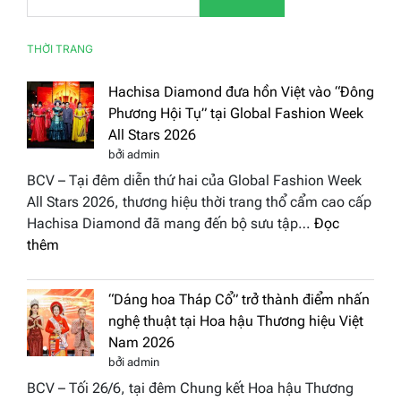
THỜI TRANG
Hachisa Diamond đưa hồn Việt vào “Đông
Phương Hội Tụ” tại Global Fashion Week
All Stars 2026
bởi admin
BCV – Tại đêm diễn thứ hai của Global Fashion Week
All Stars 2026, thương hiệu thời trang thổ cẩm cao cấp
Hachisa Diamond đã mang đến bộ sưu tập…
Đọc
:
thêm
Hachisa
Diamond
“Dáng hoa Tháp Cổ” trở thành điểm nhấn
đưa
nghệ thuật tại Hoa hậu Thương hiệu Việt
hồn
Nam 2026
Việt
bởi admin
vào
BCV – Tối 26/6, tại đêm Chung kết Hoa hậu Thương
“Đông