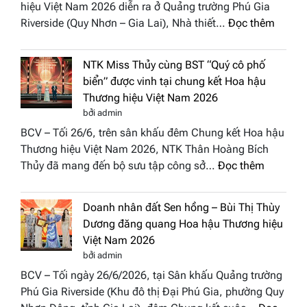
hiệu Việt Nam 2026 diễn ra ở Quảng trường Phú Gia
Phương
:
Riverside (Quy Nhơn – Gia Lai), Nhà thiết…
Đọc thêm
Hội
“Dáng
Tụ”
hoa
tại
NTK Miss Thủy cùng BST “Quý cô phố
Tháp
Global
biển” được vinh tại chung kết Hoa hậu
Cổ”
Fashion
Thương hiệu Việt Nam 2026
trở
Week
bởi admin
thành
All
BCV – Tối 26/6, trên sân khấu đêm Chung kết Hoa hậu
điểm
Stars
Thương hiệu Việt Nam 2026, NTK Thân Hoàng Bích
nhấn
2026
:
Thủy đã mang đến bộ sưu tập công sở…
Đọc thêm
nghệ
NTK
thuật
Miss
tại
Doanh nhân đất Sen hồng – Bùi Thị Thùy
Thủy
Hoa
Dương đăng quang Hoa hậu Thương hiệu
cùng
hậu
Việt Nam 2026
BST
Thươn
bởi admin
“Quý
hiệu
BCV – Tối ngày 26/6/2026, tại Sân khấu Quảng trường
cô
Việt
Phú Gia Riverside (Khu đô thị Đại Phú Gia, phường Quy
phố
Nam