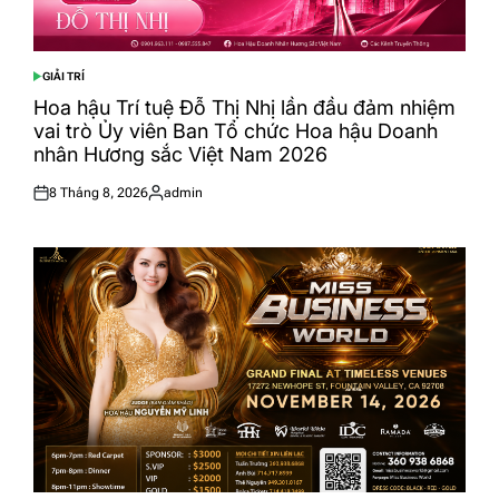
GIẢI TRÍ
POSTED
IN
Hoa hậu Trí tuệ Đỗ Thị Nhị lần đầu đảm nhiệm
vai trò Ủy viên Ban Tổ chức Hoa hậu Doanh
nhân Hương sắc Việt Nam 2026
8 Tháng 8, 2026
admin
Posted
Posted
on
by