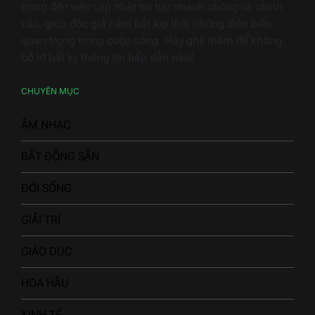
trọng đến việc cập nhật tin tức nhanh chóng và chính
xác, giúp độc giả nắm bắt kịp thời những diễn biến
quan trọng trong cuộc sống. Hãy ghé thăm để không
bỏ lỡ bất kỳ thông tin hấp dẫn nào!
CHUYÊN MỤC
ÂM NHẠC
BẤT ĐỘNG SẢN
ĐỜI SỐNG
GIẢI TRÍ
GIÁO DỤC
HOA HẬU
KINH TẾ