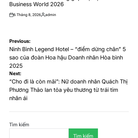
Business World 2026
6 Tháng 8, 2026
admin
Posted
Posted
on
by
Điều
Previous:
hướng
Ninh Bình Legend Hotel – “điểm dừng chân” 5
bài
sao của đoàn Hoa hậu Doanh nhân Hòa bình
2025
viết
Next:
“Cho đi là còn mãi”: Nữ doanh nhân Quách Thị
Phương Thảo lan tỏa yêu thương từ trái tim
nhân ái
Tìm kiếm
Tìm kiếm