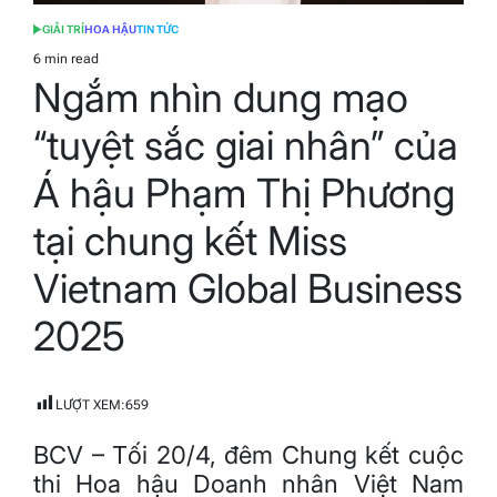
GIẢI TRÍ
HOA HẬU
TIN TỨC
POSTED
IN
6 min read
Estimated
Ngắm nhìn dung mạo
read
time
“tuyệt sắc giai nhân” của
Á hậu Phạm Thị Phương
tại chung kết Miss
Vietnam Global Business
2025
LƯỢT XEM:
659
BCV – Tối 20/4, đêm Chung kết cuộc
thi Hoa hậu Doanh nhân Việt Nam