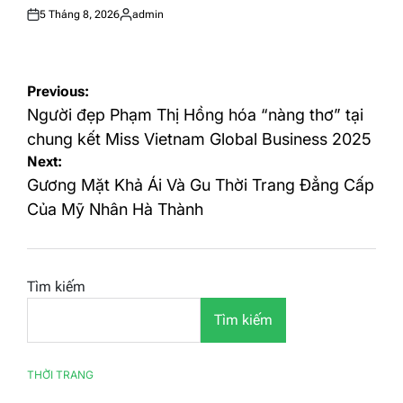
5 Tháng 8, 2026
admin
Posted
Posted
on
by
Điều
Previous:
hướng
Người đẹp Phạm Thị Hồng hóa “nàng thơ” tại
bài
chung kết Miss Vietnam Global Business 2025
Next:
viết
Gương Mặt Khả Ái Và Gu Thời Trang Đẳng Cấp
Của Mỹ Nhân Hà Thành
Tìm kiếm
Tìm kiếm
THỜI TRANG