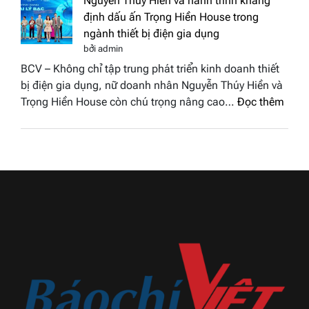
Nguyễn Thúy Hiền và hành trình khẳng
đất
chung
định dấu ấn Trọng Hiền House trong
Sen
kết
ngành thiết bị điện gia dụng
hồng
Hoa
bởi admin
–
hậu
BCV – Không chỉ tập trung phát triển kinh doanh thiết
Bùi
Thương
bị điện gia dụng, nữ doanh nhân Nguyễn Thúy Hiền và
Thị
hiệu
:
Trọng Hiền House còn chú trọng nâng cao…
Đọc thêm
Thùy
Việt
Nguy
Dương
Nam
Thúy
đăng
2026
Hiền
quang
và
Hoa
hành
hậu
trình
Thương
khẳn
hiệu
định
Việt
dấu
Nam
ấn
2026
Trọn
Hiền