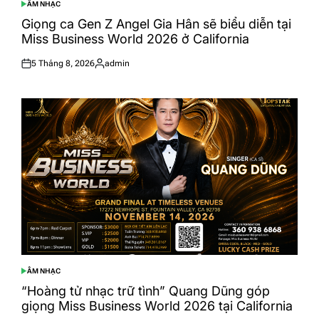
ÂM NHẠC
POSTED
IN
Giọng ca Gen Z Angel Gia Hân sẽ biểu diễn tại
Miss Business World 2026 ở California
5 Tháng 8, 2026
admin
Posted
Posted
on
by
ÂM NHẠC
POSTED
IN
“Hoàng tử nhạc trữ tình” Quang Dũng góp
giọng Miss Business World 2026 tại California