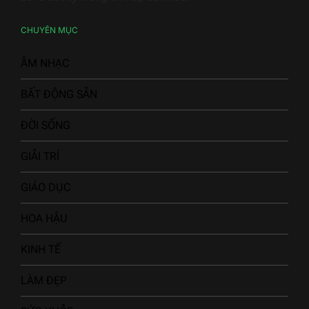
CHUYÊN MỤC
ÂM NHẠC
BẤT ĐỘNG SẢN
ĐỜI SỐNG
GIẢI TRÍ
GIÁO DỤC
HOA HẬU
KINH TẾ
LÀM ĐẸP