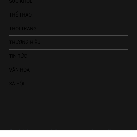
SỨC KHỎE
THỂ THAO
THỜI TRANG
THƯƠNG HIỆU
TIN TỨC
VĂN HÓA
XÃ HỘI
© All rights reserved. Proudly powered by WordPress.