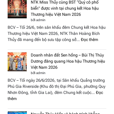
tại
NTK Miss Thủy cùng BST “Quý cô phố
Tháp
Global
biển” được vinh tại chung kết Hoa hậu
Cổ”
Fashion
Thương hiệu Việt Nam 2026
trở
Week
bởi admin
thành
All
BCV – Tối 26/6, trên sân khấu đêm Chung kết Hoa hậu
điểm
Stars
Thương hiệu Việt Nam 2026, NTK Thân Hoàng Bích
nhấn
2026
:
Thủy đã mang đến bộ sưu tập công sở…
Đọc thêm
nghệ
NTK
thuật
Miss
tại
Doanh nhân đất Sen hồng – Bùi Thị Thùy
Thủy
Hoa
Dương đăng quang Hoa hậu Thương hiệu
cùng
hậu
Việt Nam 2026
BST
Thươn
bởi admin
“Quý
hiệu
BCV – Tối ngày 26/6/2026, tại Sân khấu Quảng trường
cô
Việt
Phú Gia Riverside (Khu đô thị Đại Phú Gia, phường Quy
phố
Nam
Nhơn Đông, tỉnh Gia Lai), đêm Chung kết cuộc…
Đọc
biển”
2026
:
thêm
được
Doanh
vinh
nhân
tại