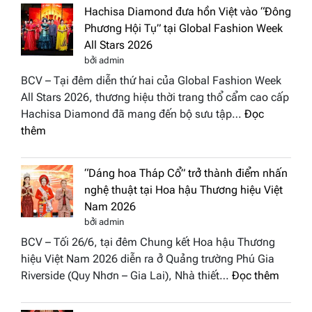
Hachisa Diamond đưa hồn Việt vào “Đông
Phương Hội Tụ” tại Global Fashion Week
All Stars 2026
bởi admin
BCV – Tại đêm diễn thứ hai của Global Fashion Week
All Stars 2026, thương hiệu thời trang thổ cẩm cao cấp
Hachisa Diamond đã mang đến bộ sưu tập…
Đọc
:
thêm
Hachisa
Diamond
“Dáng hoa Tháp Cổ” trở thành điểm nhấn
đưa
nghệ thuật tại Hoa hậu Thương hiệu Việt
hồn
Nam 2026
Việt
bởi admin
vào
BCV – Tối 26/6, tại đêm Chung kết Hoa hậu Thương
“Đông
hiệu Việt Nam 2026 diễn ra ở Quảng trường Phú Gia
Phương
:
Riverside (Quy Nhơn – Gia Lai), Nhà thiết…
Đọc thêm
Hội
“Dáng
Tụ”
hoa