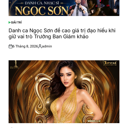
GIẢI TRÍ
POSTED
IN
Danh ca Ngọc Sơn đề cao giá trị đạo hiếu khi
giữ vai trò Trưởng Ban Giám khảo
6 Tháng 8, 2026
admin
Posted
Posted
on
by