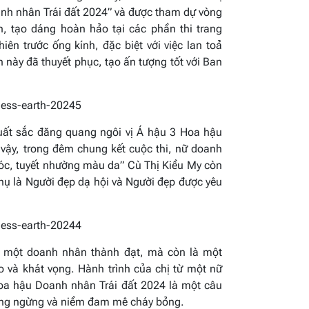
anh nhân Trái đất 2024” và được tham dự vòng
n, tạo dáng hoàn hảo tại các phần thi trang
iên trước ống kính, đặc biệt với việc lan toả
h này đã thuyết phục, tạo ấn tượng tốt với Ban
xuất sắc đăng quang ngôi vị Á hậu 3 Hoa hậu
vậy, trong đêm chung kết cuộc thi, nữ doanh
óc, tuyết nhường màu da” Cù Thị Kiều My còn
hụ là Người đẹp dạ hội và Người đẹp được yêu
à một doanh nhân thành đạt, mà còn là một
o và khát vọng. Hành trình của chị từ một nữ
Hoa hậu Doanh nhân Trái đất 2024 là một câu
ông ngừng và niềm đam mê cháy bỏng.