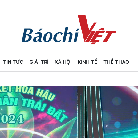
Báo
Chí
TIN TỨC
GIẢI TRÍ
XÃ HỘI
KINH TẾ
THỂ THAO
Việt