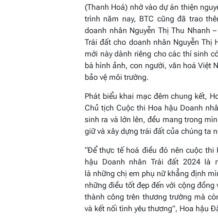
(Thanh Hoá) nhờ vào dự án thiện nguy
trình năm nay, BTC cũng đã trao th
doanh nhân Nguyễn Thị Thu Nhanh –
Trái đất cho doanh nhân Nguyễn Thị
mới này dành riêng cho các thí sinh c
bá hình ảnh, con người, văn hoá Việt 
bảo vệ môi trường.
Phát biểu khai mạc đêm chung kết, H
Chủ tịch Cuộc thi Hoa hậu Doanh nhân
sinh ra và lớn lên, đều mang trong mì
giữ và xây dựng trái đất của chúng ta
“
Để thực tế hoá điều đó nên cuộc thi
hậu Doanh nhân Trái đất 2024 l
à 
là
những
chị em phụ nữ khẳng định mì
những điều tốt đẹp đến với cộng đồng 
thành công trên thương trường mà còn 
và kết nối tình yêu thương
”
, Hoa hậu Đ