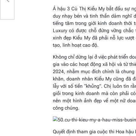
H
Á hậu 3 Cù Thị Kiều My bắt đầu sự ng
duy nhạy bén và tinh thần dám nghĩ
tiếng tăm trong giới kinh doanh thời 
Luxury có được chỗ đứng vững chắc t
xinh đẹp Kiều My đã phải nỗ lực vượ
tạo, linh hoạt cao độ.
Không chỉ dừng lại ở việc phát triển d
gia vào các hoạt động xã hội và từ th
2024, nhằm mục đích chính là chung
khăn, doanh nhân Kiều My cũng đã đấ
lẫy với số tiền “khủng”. Chị luôn tin
giỏi trong kinh doanh mà còn phải có
nên một hình ảnh đẹp về một nữ doa
công chúng.
Quyết định tham gia cuộc thi Hoa hậu