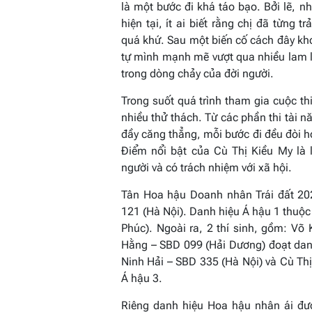
là một bước đi khá táo bạo. Bởi lẽ, n
hiện tại, ít ai biết rằng chị đã từng 
quá khứ. Sau một biến cố cách đây k
tự mình mạnh mẽ vượt qua nhiều lam l
trong dòng chảy của đời người.
Trong suốt quá trình tham gia cuộc th
nhiều thử thách. Từ các phần thi tài n
đầy căng thẳng, mỗi bước đi đều đòi hỏ
Điểm nổi bật của Cù Thị Kiều My là
người và có trách nhiệm với xã hội.
Tân Hoa hậu Doanh nhân Trái đất 20
121 (Hà Nội). Danh hiệu Á hậu 1 thuộc
Phúc). Ngoài ra, 2 thí sinh, gồm: V
Hằng – SBD 099 (Hải Dương) đoạt danh
Ninh Hải – SBD 335 (Hà Nội) và Cù Th
Á hậu 3.
Riêng danh hiệu Hoa hậu nhân ái đư