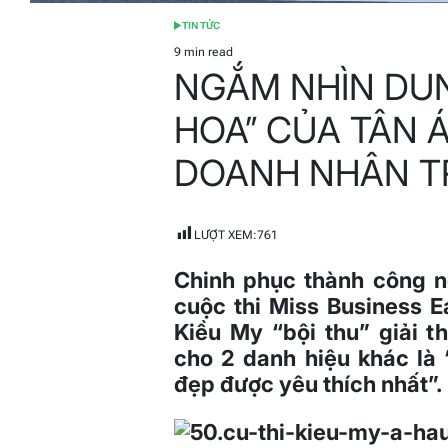
TIN TỨC
POSTED
IN
9 min read
Estimated
NGẮM NHÌN DU
read
time
HOA” CỦA TÂN Á
DOANH NHÂN TR
LƯỢT XEM:
761
Chinh phục thành công n
cuộc thi Miss Business E
Kiều My “bội thu” giải 
cho 2 danh hiệu khác là
đẹp được yêu thích nhất”.