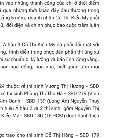
hìn vào những thành công của chị ở thời điểm
trải qua những thời khắc đầy đau thương trong
hoảng 5 năm, doanh nhân Cù Thị Kiều My phải
ũ, đối diện và chinh phục bao cuộc trầm luân
i, Á hậu 3 Cù Thị Kiều My đã phải đối mặt với
ăng, trình diễn trang phục đến phần thi ứng xử
i sự chuẩn bị kỹ lưỡng và bản lĩnh vững vàng.
 luôn hoà đồng, hoà nhã, biết quan tâm mọi
24 thuộc về thí sinh Vương Thị Hương – SBD
 về thí sinh Phùng Thị Thu Hà – SBD 279 (Vĩnh
õ Kim Oanh – SBD 139 (Long An) Nguyễn Thuý
 hiệu Á hậu 2 và 2 thí sinh, gồm Nguyễn Thị
ị Kiều My – SBD 180 (TP.HCM) đoạt danh hiệu
ợc trao cho thí sinh Đỗ Thị Hồng – SBD 179