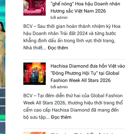
“ghế nóng” Hoa hậu Doanh nhân
Hương sắc Việt Nam 2026
bởi admin
BCV – Sau thời gian hoàn thành nhiệm kỳ Hoa
hậu Doanh nhân Trái đất 2024 và từng bước
khẳng định dấu ấn trong lĩnh vực thời trang,
:
Nhà thiết…
Đọc thêm
NTK
Vương
Hachisa Diamond đưa hồn Việt vào
Thị
“Đông Phương Hội Tụ” tại Global
Hương
Fashion Week All Stars 2026
tái
bởi admin
xuất
BCV – Tại đêm diễn thứ hai của Global Fashion
“ghế
Week All Stars 2026, thương hiệu thời trang thổ
nóng”
cẩm cao cấp Hachisa Diamond đã mang đến
Hoa
:
bộ sưu tập…
Đọc thêm
hậu
Hachisa
Doanh
Diamond
nhân