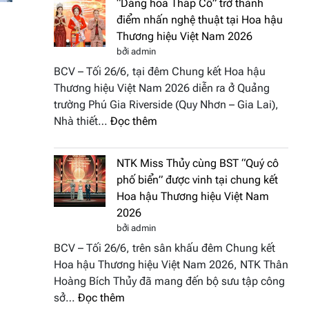
“Dáng hoa Tháp Cổ” trở thành
đưa
Hương
điểm nhấn nghệ thuật tại Hoa hậu
hồn
sắc
Thương hiệu Việt Nam 2026
Việt
Việt
bởi admin
vào
Nam
BCV – Tối 26/6, tại đêm Chung kết Hoa hậu
“Đông
2026
Thương hiệu Việt Nam 2026 diễn ra ở Quảng
Phương
trường Phú Gia Riverside (Quy Nhơn – Gia Lai),
Hội
:
Nhà thiết…
Đọc thêm
Tụ”
“Dáng
tại
hoa
Global
NTK Miss Thủy cùng BST “Quý cô
Tháp
Fashion
phố biển” được vinh tại chung kết
Cổ”
Week
Hoa hậu Thương hiệu Việt Nam
trở
All
2026
thành
Stars
bởi admin
điểm
2026
BCV – Tối 26/6, trên sân khấu đêm Chung kết
nhấn
Hoa hậu Thương hiệu Việt Nam 2026, NTK Thân
nghệ
Hoàng Bích Thủy đã mang đến bộ sưu tập công
thuật
:
sở…
Đọc thêm
tại