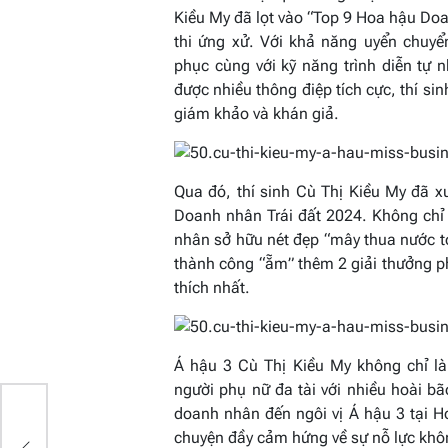
Kiều My đã lọt vào “Top 9 Hoa hậu Do
thi ứng xử. Với khả năng uyển chuyể
phục cùng với kỹ năng trình diễn tự nh
được nhiều thông điệp tích cực, thí sin
giám khảo và khán giả.
Qua đó, thí sinh Cù Thị Kiều My đã 
Doanh nhân Trái đất 2024. Không chỉ 
nhân sở hữu nét đẹp “mây thua nước t
thành công “ẵm” thêm 2 giải thưởng p
thích nhất.
Á hậu 3 Cù Thị Kiều My không chỉ l
người phụ nữ đa tài với nhiều hoài bã
doanh nhân đến ngôi vị Á hậu 3 tại 
chuyện đầy cảm hứng về sự nỗ lực kh