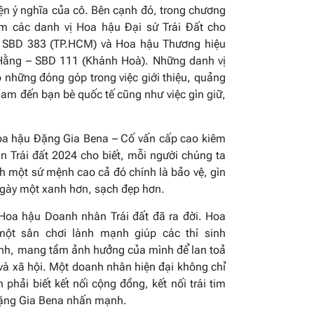
ện ý nghĩa của cô. Bên cạnh đó, trong chương
êm các danh vị Hoa hậu Đại sứ Trái Đất cho
 SBD 383 (TP.HCM) và Hoa hậu Thương hiệu
 Hằng – SBD 111 (Khánh Hoà). Những danh vị
ó những đóng góp trong việc giới thiệu, quảng
Nam đến bạn bè quốc tế cũng như việc gìn giữ,
oa hậu Đặng Gia Bena – Cố vấn cấp cao kiêm
 Trái đất 2024 cho biết,
mỗi người chúng ta
nh một sứ mệnh cao cả đó chính là bảo vệ, gìn
 ngày một xanh hơn, sạch đẹp hơn.
 Hoa hậu Doanh nhân Trái đất đã ra đời.
Hoa
một sân chơi lành mạnh giúp các thí sinh
nh, mang tầm ảnh hưởng của mình để lan toả
và xã hội. Một
d
oanh nhân hiện đại không chỉ
phải biết kết nối cộng đồng, kết nối trái tim
ặng Gia Bena nhấn mạnh.