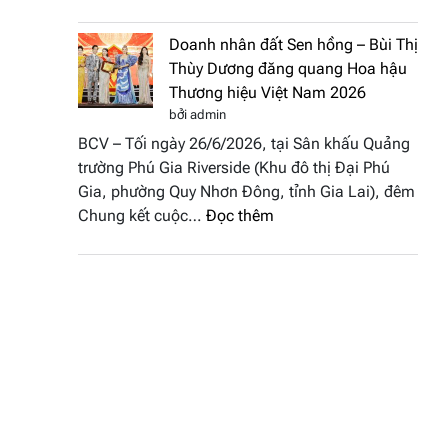
NTK
Hoa
Miss
hậu
Doanh nhân đất Sen hồng – Bùi Thị
Thủy
Thương
Thùy Dương đăng quang Hoa hậu
cùng
hiệu
Thương hiệu Việt Nam 2026
BST
Việt
bởi admin
“Quý
Nam
BCV – Tối ngày 26/6/2026, tại Sân khấu Quảng
cô
2026
trường Phú Gia Riverside (Khu đô thị Đại Phú
phố
Gia, phường Quy Nhơn Đông, tỉnh Gia Lai), đêm
biển”
:
Chung kết cuộc…
Đọc thêm
được
Doanh
vinh
nhân
tại
đất
chung
Sen
kết
hồng
Hoa
–
hậu
Bùi
Thương
Thị
hiệu
Thùy
Việt