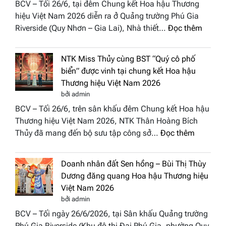
BCV – Tối 26/6, tại đêm Chung kết Hoa hậu Thương
“Đông
2026
hiệu Việt Nam 2026 diễn ra ở Quảng trường Phú Gia
Phương
:
Riverside (Quy Nhơn – Gia Lai), Nhà thiết…
Đọc thêm
Hội
“Dáng
Tụ”
hoa
tại
NTK Miss Thủy cùng BST “Quý cô phố
Tháp
Global
biển” được vinh tại chung kết Hoa hậu
Cổ”
Fashion
Thương hiệu Việt Nam 2026
trở
Week
bởi admin
thành
All
BCV – Tối 26/6, trên sân khấu đêm Chung kết Hoa hậu
điểm
Stars
Thương hiệu Việt Nam 2026, NTK Thân Hoàng Bích
nhấn
2026
:
Thủy đã mang đến bộ sưu tập công sở…
Đọc thêm
nghệ
NTK
thuật
Miss
tại
Doanh nhân đất Sen hồng – Bùi Thị Thùy
Thủy
Hoa
Dương đăng quang Hoa hậu Thương hiệu
cùng
hậu
Việt Nam 2026
BST
Thươn
bởi admin
“Quý
hiệu
BCV – Tối ngày 26/6/2026, tại Sân khấu Quảng trường
cô
Việt
Phú Gia Riverside (Khu đô thị Đại Phú Gia, phường Quy