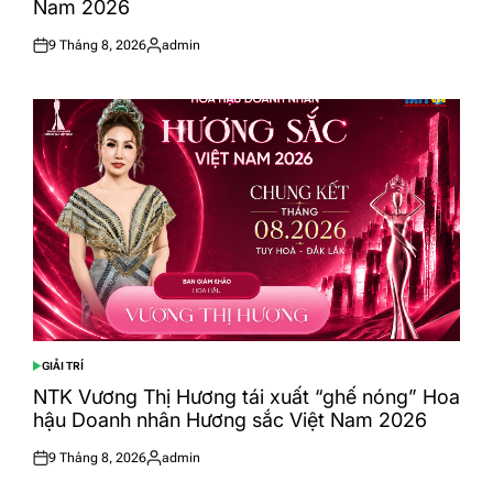
Nam 2026
9 Tháng 8, 2026
admin
Posted
Posted
on
by
GIẢI TRÍ
POSTED
IN
NTK Vương Thị Hương tái xuất “ghế nóng” Hoa
hậu Doanh nhân Hương sắc Việt Nam 2026
9 Tháng 8, 2026
admin
Posted
Posted
on
by