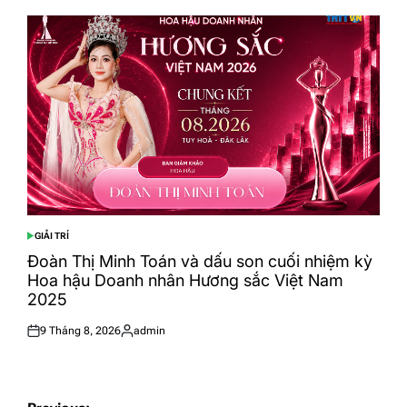
GIẢI TRÍ
POSTED
IN
Đoàn Thị Minh Toán và dấu son cuối nhiệm kỳ
Hoa hậu Doanh nhân Hương sắc Việt Nam
2025
9 Tháng 8, 2026
admin
Posted
Posted
on
by