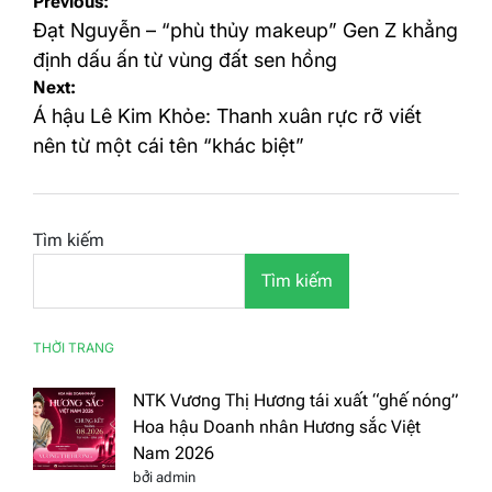
Điều
Previous:
hướng
Đạt Nguyễn – “phù thủy makeup” Gen Z khẳng
bài
định dấu ấn từ vùng đất sen hồng
Next:
viết
Á hậu Lê Kim Khỏe: Thanh xuân rực rỡ viết
nên từ một cái tên “khác biệt”
Tìm kiếm
Tìm kiếm
THỜI TRANG
NTK Vương Thị Hương tái xuất “ghế nóng”
Hoa hậu Doanh nhân Hương sắc Việt
Nam 2026
bởi admin