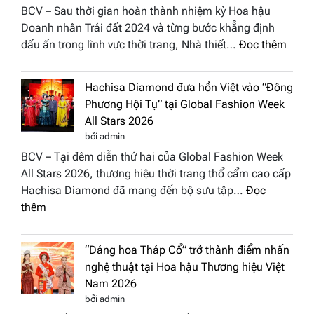
BCV – Sau thời gian hoàn thành nhiệm kỳ Hoa hậu
Doanh nhân Trái đất 2024 và từng bước khẳng định
:
dấu ấn trong lĩnh vực thời trang, Nhà thiết…
Đọc thêm
NTK
Vươn
Hachisa Diamond đưa hồn Việt vào “Đông
Thị
Phương Hội Tụ” tại Global Fashion Week
Hươn
All Stars 2026
tái
bởi admin
xuất
BCV – Tại đêm diễn thứ hai của Global Fashion Week
“ghế
All Stars 2026, thương hiệu thời trang thổ cẩm cao cấp
nóng
Hachisa Diamond đã mang đến bộ sưu tập…
Đọc
Hoa
:
thêm
hậu
Hachisa
Doan
Diamond
nhân
“Dáng hoa Tháp Cổ” trở thành điểm nhấn
đưa
Hươn
nghệ thuật tại Hoa hậu Thương hiệu Việt
hồn
sắc
Nam 2026
Việt
Việt
bởi admin
vào
Nam