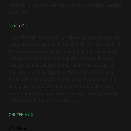
Việt
Address: 1101 Rue Jeanne – Mance, Montréal, Quebec
Nam
H2Z 1W8
2026
GIỚI THIỆU
"Báo Chí Việt" là một trang web cung cấp thông tin đa
dạng về các sự kiện chính trị, kinh tế, văn hóa và xã hội
trong nước và quốc tế. Với đội ngũ phóng viên chuyên
nghiệp và nhiều năm kinh nghiệm, trang web mang
đến những bài viết chất lượng, phân tích sâu sắc và
góc nhìn đa chiều. Ngoài ra, "Báo Chí Việt" còn chú
trọng đến việc cập nhật tin tức nhanh chóng và chính
xác, giúp độc giả nắm bắt kịp thời những diễn biến
quan trọng trong cuộc sống. Hãy ghé thăm để không
bỏ lỡ bất kỳ thông tin hấp dẫn nào!
CHUYÊN MỤC
ÂM NHẠC