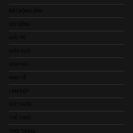
BẤT ĐỘNG SẢN
ĐỜI SỐNG
GIẢI TRÍ
GIÁO DỤC
HOA HẬU
KINH TẾ
LÀM ĐẸP
SỨC KHỎE
THỂ THAO
THỜI TRANG