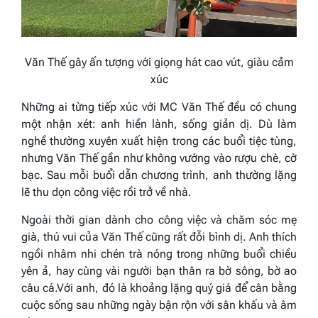
Văn Thế gây ấn tượng với giọng hát cao vút, giàu cảm
xúc
Những ai từng tiếp xúc với MC Văn Thế đều có chung
một nhận xét: anh hiền lành, sống giản dị. Dù làm
nghề thường xuyên xuất hiện trong các buổi tiệc tùng,
nhưng Văn Thế gần như không vướng vào rượu chè, cờ
bạc. Sau mỗi buổi dẫn chương trình, anh thường lặng
lẽ thu dọn công việc rồi trở về nhà.
Ngoài thời gian dành cho công việc và chăm sóc mẹ
già, thú vui của Văn Thế cũng rất đỗi bình dị. Anh thích
ngồi nhâm nhi chén trà nóng trong những buổi chiều
yên ả, hay cùng vài người bạn thân ra bờ sông, bờ ao
câu cá.Với anh, đó là khoảng lặng quý giá để cân bằng
cuộc sống sau những ngày bận rộn với sân khấu và âm