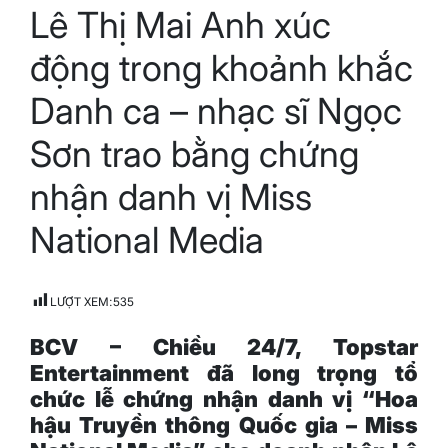
Lê Thị Mai Anh xúc
read
time
động trong khoảnh khắc
Danh ca – nhạc sĩ Ngọc
Sơn trao bằng chứng
nhận danh vị Miss
National Media
LƯỢT XEM:
535
BCV –
C
hiều 24/7
,
Topstar
Entertainment đã long trọng tổ
chức lễ chứng nhận danh vị “Hoa
hậu Truyền thông Quốc gia
–
Miss