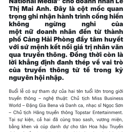
National Media” cho doanh nhân Lê
Thị Mai Anh.
Đây
là cột mốc quan
trọng ghi nhận hành trình cống hiến
không ngừng nghỉ của
một
nữ
doanh nhân
đến từ thành
phố Cảng Hải Phòng
đầy tâm huyết
với sứ mệnh kết nối giá trị nhân văn
qua truyền thông.
Đồng thời
còn là
lời khẳng định
đanh thép
về vai trò
của truyền thông tử tế trong kỷ
nguyên hội nhập.
Buổi lễ có sự tham dự của hai tên tuổi lớn trong giới
truyền thông – nghệ thuật: Chủ tịch Miss Business
World – Đặng Gia Bena và Danh ca, nhạc sĩ Ngọc Sơn
– Chủ tịch Hãng truyền thông Topstar Entertainment.
Tại sự kiện, cả hai đã cùng trao sash, vương miện,
bằng khen và cúp danh dự cho tân Hoa hậu Truyền