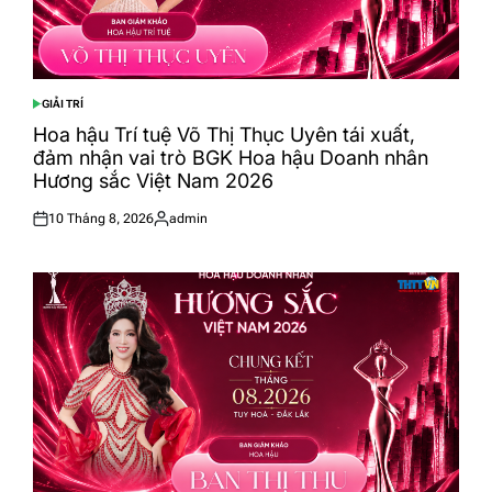
GIẢI TRÍ
POSTED
IN
Hoa hậu Trí tuệ Võ Thị Thục Uyên tái xuất,
đảm nhận vai trò BGK Hoa hậu Doanh nhân
Hương sắc Việt Nam 2026
10 Tháng 8, 2026
admin
Posted
Posted
on
by