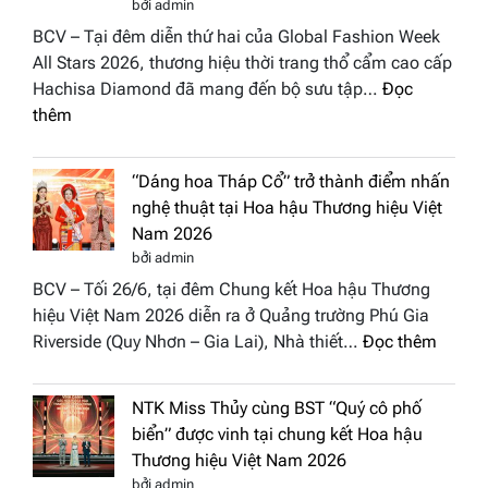
bởi admin
xuất
BCV – Tại đêm diễn thứ hai của Global Fashion Week
“ghế
All Stars 2026, thương hiệu thời trang thổ cẩm cao cấp
nóng
Hachisa Diamond đã mang đến bộ sưu tập…
Đọc
Hoa
:
thêm
hậu
Hachisa
Doan
Diamond
nhân
“Dáng hoa Tháp Cổ” trở thành điểm nhấn
đưa
Hươn
nghệ thuật tại Hoa hậu Thương hiệu Việt
hồn
sắc
Nam 2026
Việt
Việt
bởi admin
vào
Nam
BCV – Tối 26/6, tại đêm Chung kết Hoa hậu Thương
“Đông
2026
hiệu Việt Nam 2026 diễn ra ở Quảng trường Phú Gia
Phương
:
Riverside (Quy Nhơn – Gia Lai), Nhà thiết…
Đọc thêm
Hội
“Dáng
Tụ”
hoa
tại
NTK Miss Thủy cùng BST “Quý cô phố
Tháp
Global
biển” được vinh tại chung kết Hoa hậu
Cổ”
Fashion
Thương hiệu Việt Nam 2026
trở
Week
bởi admin