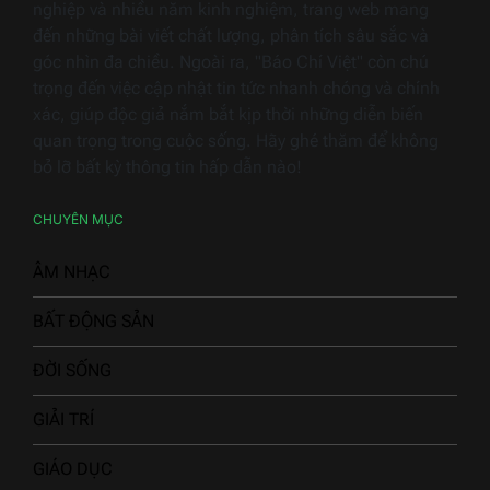
nghiệp và nhiều năm kinh nghiệm, trang web mang
đến những bài viết chất lượng, phân tích sâu sắc và
góc nhìn đa chiều. Ngoài ra, "Báo Chí Việt" còn chú
trọng đến việc cập nhật tin tức nhanh chóng và chính
xác, giúp độc giả nắm bắt kịp thời những diễn biến
quan trọng trong cuộc sống. Hãy ghé thăm để không
bỏ lỡ bất kỳ thông tin hấp dẫn nào!
CHUYÊN MỤC
ÂM NHẠC
BẤT ĐỘNG SẢN
ĐỜI SỐNG
GIẢI TRÍ
GIÁO DỤC