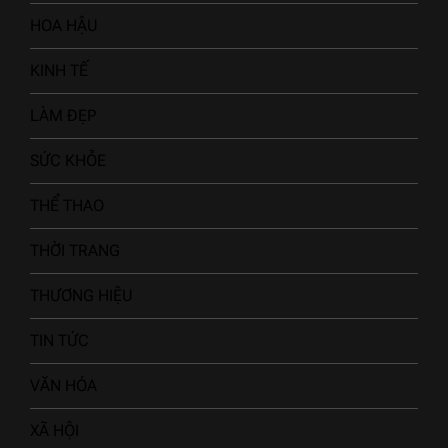
HOA HẬU
KINH TẾ
LÀM ĐẸP
SỨC KHỎE
THỂ THAO
THỜI TRANG
THƯƠNG HIỆU
TIN TỨC
VĂN HÓA
XÃ HỘI