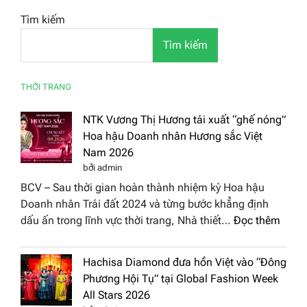
Tìm kiếm
Tìm kiếm
THỜI TRANG
NTK Vương Thị Hương tái xuất “ghế nóng”
Hoa hậu Doanh nhân Hương sắc Việt
Nam 2026
bởi admin
BCV – Sau thời gian hoàn thành nhiệm kỳ Hoa hậu
Doanh nhân Trái đất 2024 và từng bước khẳng định
:
dấu ấn trong lĩnh vực thời trang, Nhà thiết…
Đọc thêm
NTK
Vươn
Hachisa Diamond đưa hồn Việt vào “Đông
Thị
Phương Hội Tụ” tại Global Fashion Week
Hươn
All Stars 2026
tái