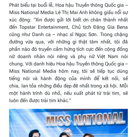
Phát biểu tại buổi lễ, Hoa hậu Truyền thông Quốc gia –
Miss National Media Lê Thị Mai Anh không giấu nổi sự
xúc động:
“
Xin được gửi lời biết ơn chân thành nhất
đến Topstar Entertainment, Chủ tịch Đặng Gia Bena
cũng như Danh ca – nhạc sĩ Ngọc Sơn. Trong chặng
đường vừa qua, với những gì thật tâm nhất, tôi đã
phần nào đó truyền cảm hứng tích cực đến cộng đồng
nữ doanh nhân nói riêng và phụ nữ Việt Nam nói
chung. Với danh hiệu Hoa hậu Truyền thông Quốc gia –
Miss National Media hôm nay,
t
ôi sẽ tiếp tục dùng
tiếng nói và hành động của mình để kết nối
,
sẻ
chia
,
lan tỏa những điều đẹp đẽ nhất trong xã hội. Mỗi
một hành trình dù nhỏ, nếu xuất phát từ trái tim, sẽ
luôn đến được trái tim khác.”