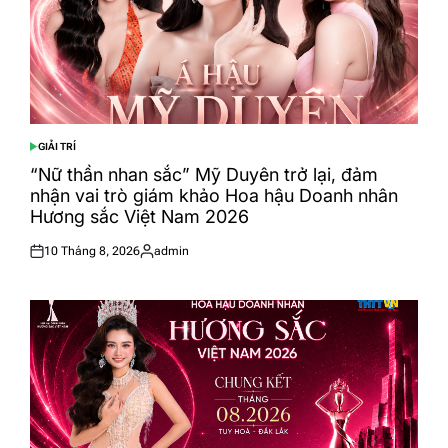
GIẢI TRÍ
POSTED
IN
“Nữ thần nhan sắc” Mỹ Duyên trở lại, đảm
nhận vai trò giám khảo Hoa hậu Doanh nhân
Hương sắc Việt Nam 2026
10 Tháng 8, 2026
admin
Posted
Posted
on
by