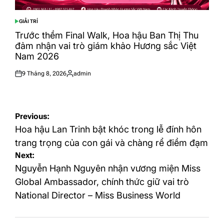
GIẢI TRÍ
POSTED
IN
Trước thềm Final Walk, Hoa hậu Ban Thị Thu
đảm nhận vai trò giám khảo Hương sắc Việt
Nam 2026
9 Tháng 8, 2026
admin
Posted
Posted
on
by
Điều
Previous:
hướng
Hoa hậu Lan Trinh bật khóc trong lễ đính hôn
bài
trang trọng của con gái và chàng rể điềm đạm
Next:
viết
Nguyễn Hạnh Nguyên nhận vương miện Miss
Global Ambassador, chính thức giữ vai trò
National Director – Miss Business World