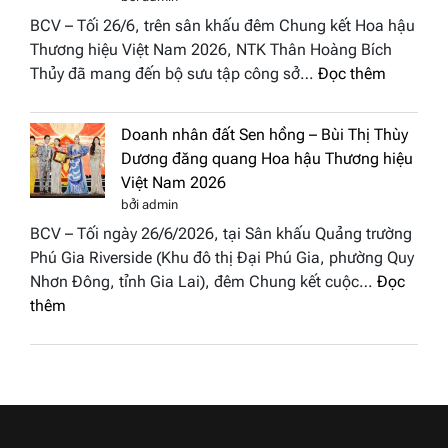
thành
All
BCV – Tối 26/6, trên sân khấu đêm Chung kết Hoa hậu
điểm
Stars
Thương hiệu Việt Nam 2026, NTK Thân Hoàng Bích
nhấn
2026
:
Thủy đã mang đến bộ sưu tập công sở…
Đọc thêm
nghệ
NTK
thuật
Miss
tại
Doanh nhân đất Sen hồng – Bùi Thị Thùy
Thủy
Hoa
Dương đăng quang Hoa hậu Thương hiệu
cùng
hậu
Việt Nam 2026
BST
Thươn
bởi admin
“Quý
hiệu
BCV – Tối ngày 26/6/2026, tại Sân khấu Quảng trường
cô
Việt
Phú Gia Riverside (Khu đô thị Đại Phú Gia, phường Quy
phố
Nam
Nhơn Đông, tỉnh Gia Lai), đêm Chung kết cuộc…
Đọc
biển”
2026
:
thêm
được
Doanh
vinh
nhân
tại
đất
chung
Sen
kết
hồng
Hoa