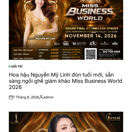
GIẢI TRÍ
POSTED
IN
Hoa hậu Nguyễn Mỹ Linh đón tuổi mới, sẵn
sàng ngồi ghế giám khảo Miss Business World
2026
7 Tháng 8, 2026
admin
Posted
Posted
on
by