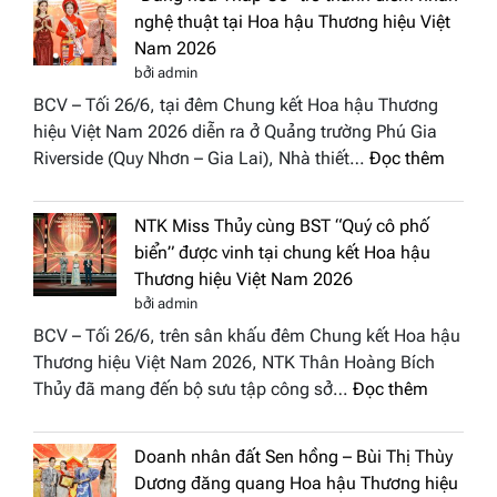
đưa
nghệ thuật tại Hoa hậu Thương hiệu Việt
hồn
Nam 2026
Việt
bởi admin
vào
BCV – Tối 26/6, tại đêm Chung kết Hoa hậu Thương
“Đông
hiệu Việt Nam 2026 diễn ra ở Quảng trường Phú Gia
Phương
:
Riverside (Quy Nhơn – Gia Lai), Nhà thiết…
Đọc thêm
Hội
“Dáng
Tụ”
hoa
tại
NTK Miss Thủy cùng BST “Quý cô phố
Tháp
Global
biển” được vinh tại chung kết Hoa hậu
Cổ”
Fashion
Thương hiệu Việt Nam 2026
trở
Week
bởi admin
thành
All
BCV – Tối 26/6, trên sân khấu đêm Chung kết Hoa hậu
điểm
Stars
Thương hiệu Việt Nam 2026, NTK Thân Hoàng Bích
nhấn
2026
:
Thủy đã mang đến bộ sưu tập công sở…
Đọc thêm
nghệ
NTK
thuật
Miss
tại
Doanh nhân đất Sen hồng – Bùi Thị Thùy
Thủy
Hoa
Dương đăng quang Hoa hậu Thương hiệu
cùng