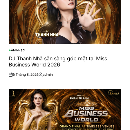
ÂM NHẠC
POSTED
IN
DJ Thanh Nhã sẵn sàng góp mặt tại Miss
Business World 2026
6 Tháng 8, 2026
admin
Posted
Posted
on
by