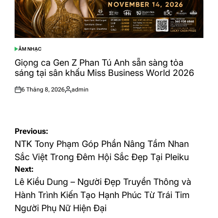
ÂM NHẠC
POSTED
IN
Giọng ca Gen Z Phan Tú Anh sẵn sàng tỏa
sáng tại sân khấu Miss Business World 2026
6 Tháng 8, 2026
admin
Posted
Posted
on
by
Điều
Previous:
hướng
NTK Tony Phạm Góp Phần Nâng Tầm Nhan
bài
Sắc Việt Trong Đêm Hội Sắc Đẹp Tại Pleiku
Next:
viết
Lê Kiều Dung – Người Đẹp Truyền Thông và
Hành Trình Kiến Tạo Hạnh Phúc Từ Trái Tim
Người Phụ Nữ Hiện Đại