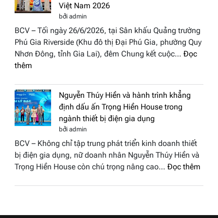
hậu
Việt Nam 2026
BST
Thươn
bởi admin
“Quý
hiệu
BCV – Tối ngày 26/6/2026, tại Sân khấu Quảng trường
cô
Việt
Phú Gia Riverside (Khu đô thị Đại Phú Gia, phường Quy
phố
Nam
Nhơn Đông, tỉnh Gia Lai), đêm Chung kết cuộc…
Đọc
biển”
2026
:
thêm
được
Doanh
vinh
nhân
tại
Nguyễn Thúy Hiền và hành trình khẳng
đất
chung
định dấu ấn Trọng Hiền House trong
Sen
kết
ngành thiết bị điện gia dụng
hồng
Hoa
bởi admin
–
hậu
BCV – Không chỉ tập trung phát triển kinh doanh thiết
Bùi
Thương
bị điện gia dụng, nữ doanh nhân Nguyễn Thúy Hiền và
Thị
hiệu
:
Trọng Hiền House còn chú trọng nâng cao…
Đọc thêm
Thùy
Việt
Nguy
Dương
Nam
Thúy
đăng
2026
Hiền
quang
và
Hoa