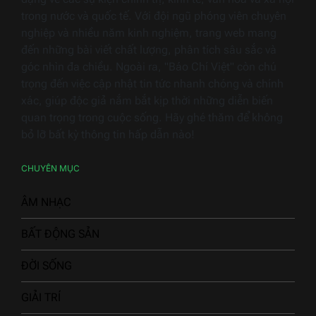
trong nước và quốc tế. Với đội ngũ phóng viên chuyên
nghiệp và nhiều năm kinh nghiệm, trang web mang
đến những bài viết chất lượng, phân tích sâu sắc và
góc nhìn đa chiều. Ngoài ra, "Báo Chí Việt" còn chú
trọng đến việc cập nhật tin tức nhanh chóng và chính
xác, giúp độc giả nắm bắt kịp thời những diễn biến
quan trọng trong cuộc sống. Hãy ghé thăm để không
bỏ lỡ bất kỳ thông tin hấp dẫn nào!
CHUYÊN MỤC
ÂM NHẠC
BẤT ĐỘNG SẢN
ĐỜI SỐNG
GIẢI TRÍ