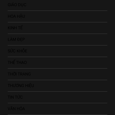
GIÁO DỤC
HOA HẬU
KINH TẾ
LÀM ĐẸP
SỨC KHỎE
THỂ THAO
THỜI TRANG
THƯƠNG HIỆU
TIN TỨC
VĂN HÓA