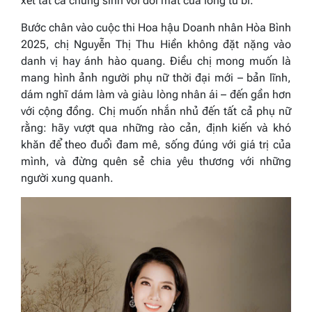
xét tất cả chúng sinh với đôi mắt của lòng từ bi.”
Bước chân vào cuộc thi Hoa hậu Doanh nhân Hòa Bình
2025, chị Nguyễn Thị Thu Hiền không đặt nặng vào
danh vị hay ánh hào quang. Điều chị mong muốn là
mang hình ảnh người phụ nữ thời đại mới – bản lĩnh,
dám nghĩ dám làm và giàu lòng nhân ái – đến gần hơn
với cộng đồng. Chị muốn nhắn nhủ đến tất cả phụ nữ
rằng: hãy vượt qua những rào cản, định kiến và khó
khăn để theo đuổi đam mê, sống đúng với giá trị của
mình, và đừng quên sẻ chia yêu thương với những
người xung quanh.