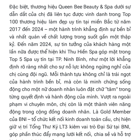
Đặc biệt, thương hiệu Queen Bee Beauty & Spa dưới sự
dẫn dắt của chị đã liên tục được vinh danh trong Top
100 thương hiệu làm đẹp uy tín tại miền Bắc từ năm
2017 đến 2024 – một hành trình khẳng định sự bền bỉ
và nhất quán về chất lượng trong suốt gần một thập
kỷ. Đến năm 2024, sự tin tưởng của khách hàng một
lần nữa được thể hiện khi Thu Hiền Spa góp mặt trong
Top 5 Spa uy tín tại TP. Ninh Bình, như một lời khẳng
định rõ ràng nhất cho sự nỗ lực không ngừng nghỉ của
chị cùng đội ngũ. Mỗi thành tựu không chỉ là trái ngọt
của hành trình bền bỉ, mà còn là minh chứng sống
động cho một nữ doanh nhân luôn đặt chữ “tâm” trong
từng quyết định và hành động của mình. Vượt ra ngoài
phạm vi chuyên môn, chị còn là một thành viên năng
động trong cộng đồng doanh nhân. Là Gold Member
của BNI – tổ chức kết nối kinh doanh toàn cầu, chị hiện
giữ vị trí Tổng Thư Ký LT3 kiêm vai trò Đại Sứ tại BNI,
góp phần thúc đẩy mạng lưới kết nối, chia sẻ và hỗ trợ