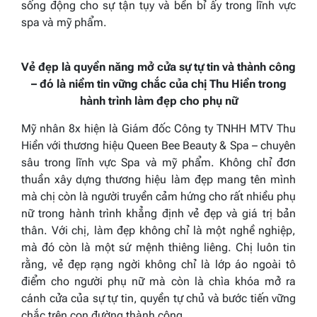
sống động cho sự tận tụy và bền bỉ ấy trong lĩnh vực
spa và mỹ phẩm.
Vẻ đẹp là quyền năng mở cửa sự tự tin và thành công
– đó là niềm tin vững chắc của chị Thu Hiền trong
hành trình làm đẹp cho phụ nữ
Mỹ nhân 8x hiện là Giám đốc Công ty TNHH MTV Thu
Hiền với thương hiệu Queen Bee Beauty & Spa – chuyên
sâu trong lĩnh vực Spa và mỹ phẩm. Không chỉ đơn
thuần xây dựng thương hiệu làm đẹp mang tên mình
mà chị còn là người truyền cảm hứng cho rất nhiều phụ
nữ trong hành trình khẳng định vẻ đẹp và giá trị bản
thân. Với chị, làm đẹp không chỉ là một nghề nghiệp,
mà đó còn là một sứ mệnh thiêng liêng. Chị luôn tin
rằng, vẻ đẹp rạng ngời không chỉ là lớp áo ngoài tô
điểm cho người phụ nữ mà còn là chìa khóa mở ra
cánh cửa của sự tự tin, quyền tự chủ và bước tiến vững
chắc trên con đường thành công.