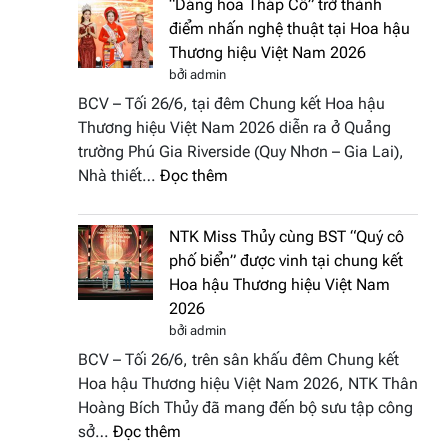
“Dáng hoa Tháp Cổ” trở thành
đưa
Hương
điểm nhấn nghệ thuật tại Hoa hậu
hồn
sắc
Thương hiệu Việt Nam 2026
Việt
Việt
bởi admin
vào
Nam
BCV – Tối 26/6, tại đêm Chung kết Hoa hậu
“Đông
2026
Thương hiệu Việt Nam 2026 diễn ra ở Quảng
Phương
trường Phú Gia Riverside (Quy Nhơn – Gia Lai),
Hội
:
Nhà thiết…
Đọc thêm
Tụ”
“Dáng
tại
hoa
Global
NTK Miss Thủy cùng BST “Quý cô
Tháp
Fashion
phố biển” được vinh tại chung kết
Cổ”
Week
Hoa hậu Thương hiệu Việt Nam
trở
All
2026
thành
Stars
bởi admin
điểm
2026
BCV – Tối 26/6, trên sân khấu đêm Chung kết
nhấn
Hoa hậu Thương hiệu Việt Nam 2026, NTK Thân
nghệ
Hoàng Bích Thủy đã mang đến bộ sưu tập công
thuật
:
sở…
Đọc thêm
tại