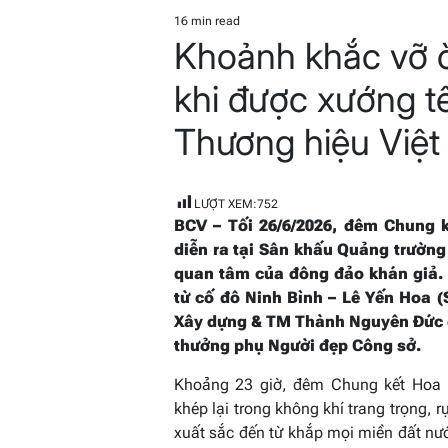
POSTED
IN
16 min read
Estimated
Khoảnh khắc vỡ 
read
time
khi được xướng t
Thương hiệu Việ
LƯỢT XEM:
752
BCV – Tối 26/6/2026, đêm Chung 
diễn ra tại Sân khấu Quảng trường 
quan tâm của đông đảo khán giả.
từ cố đô Ninh Bình – Lê Yến Hoa 
Xây dựng & TM Thành Nguyên Đức đã
thưởng phụ Người đẹp Công sở.
Khoảng 23 giờ, đêm Chung kết Hoa 
khép lại trong không khí trang trọng, r
xuất sắc đến từ khắp mọi miền đất n