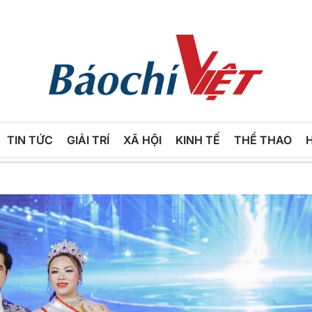
Báo
Chí
TIN TỨC
GIẢI TRÍ
XÃ HỘI
KINH TẾ
THỂ THAO
Việt