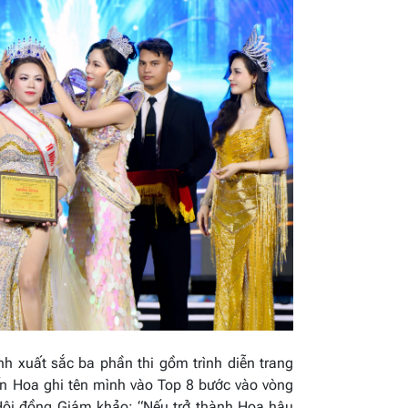
h xuất sắc ba phần thi gồm trình diễn trang
ến Hoa ghi tên mình vào Top 8 bước vào vòng
 Hội đồng Giám khảo:
“Nếu trở thành Hoa hậu