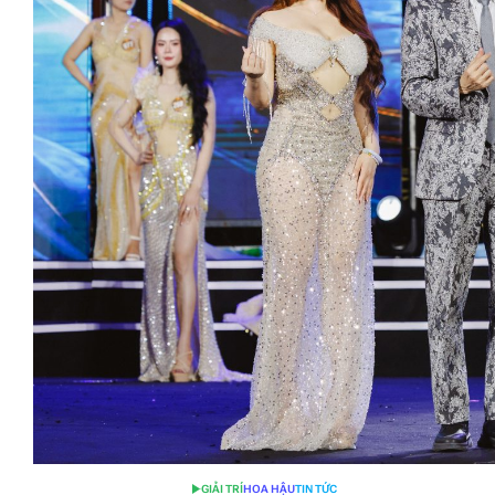
GIẢI TRÍ
HOA HẬU
TIN TỨC