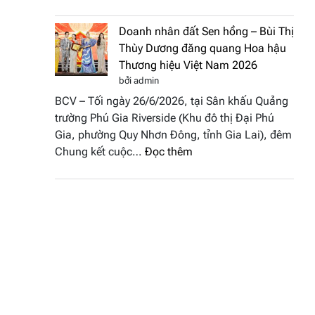
NTK
Hoa
Miss
hậu
Doanh nhân đất Sen hồng – Bùi Thị
Thủy
Thương
Thùy Dương đăng quang Hoa hậu
cùng
hiệu
Thương hiệu Việt Nam 2026
BST
Việt
bởi admin
“Quý
Nam
BCV – Tối ngày 26/6/2026, tại Sân khấu Quảng
cô
2026
trường Phú Gia Riverside (Khu đô thị Đại Phú
phố
Gia, phường Quy Nhơn Đông, tỉnh Gia Lai), đêm
biển”
:
Chung kết cuộc…
Đọc thêm
được
Doanh
vinh
nhân
tại
đất
chung
Sen
kết
hồng
Hoa
–
hậu
Bùi
Thương
Thị
hiệu
Thùy
Việt