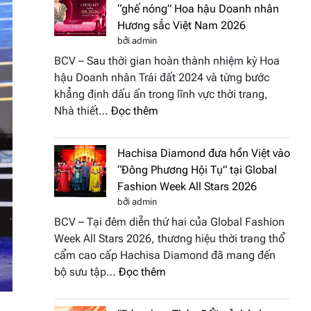
“ghế nóng” Hoa hậu Doanh nhân
Hương sắc Việt Nam 2026
bởi admin
BCV – Sau thời gian hoàn thành nhiệm kỳ Hoa
hậu Doanh nhân Trái đất 2024 và từng bước
khẳng định dấu ấn trong lĩnh vực thời trang,
:
Nhà thiết…
Đọc thêm
NTK
Vương
Hachisa Diamond đưa hồn Việt vào
Thị
“Đông Phương Hội Tụ” tại Global
Hương
Fashion Week All Stars 2026
tái
bởi admin
xuất
BCV – Tại đêm diễn thứ hai của Global Fashion
“ghế
Week All Stars 2026, thương hiệu thời trang thổ
nóng”
cẩm cao cấp Hachisa Diamond đã mang đến
Hoa
:
bộ sưu tập…
Đọc thêm
hậu
Hachisa
Doanh
Diamond
nhân