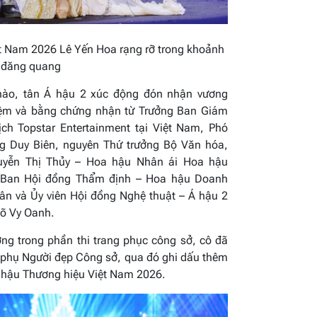
t Nam 2026 Lê Yến Hoa rạng rỡ trong khoảnh
 đăng quang
hào, tân Á hậu 2 xúc động đón nhận vương
niệm và bằng chứng nhận từ
Trưởng Ban Giám
ch Topstar Entertainment tại Việt Nam, Phó
 Duy Biên, nguyên Thứ trưởng Bộ Văn hóa,
yễn Thị Thủy – Hoa hậu Nhân ái Hoa hậu
Ban Hội đồng Thẩm định – Hoa hậu Doanh
Vân
và Ủy viên Hội đồng Nghệ thuật – Á hậu 2
õ Vy Oanh.
ợng trong phần thi trang phục công sở, cô đã
g phụ Người đẹp Công sở, qua đó ghi dấu thêm
oa hậu Thương hiệu Việt Nam 2026.