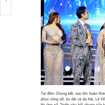
ng
Tại đêm Chung kết, sau khi hoàn thàn
phục công sở, áo dài và dạ hội, Lê Y
thi ứng xử. Trước câu hỏi chung của