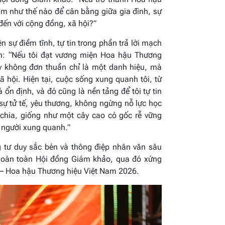
m như thế nào để cân bằng giữa gia đình, sự
 đến với cộng đồng, xã hội?”
 sự điềm tĩnh, tự tin trong phần trả lời mạch
ăn:
“Nếu tôi đạt vương miện Hoa hậu Thương
ây không đơn thuần chỉ là một danh hiệu, mà
ã hội. Hiện tại, cuộc sống xung quanh tôi, từ
 ổn định, và đó cũng là nền tảng để tôi tự tin
 sự tử tế, yêu thương, không ngừng nỗ lực học
ẻ chia, giống như một cây cao có gốc rễ vững
 người xung quanh.”
g tư duy sắc bén và thông điệp nhân văn sâu
hoàn toàn Hội đồng Giám khảo, qua đó xứng
2 – Hoa hậu Thương hiệu Việt Nam 2026.