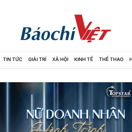
Báo
Chí
TIN TỨC
GIẢI TRÍ
XÃ HỘI
KINH TẾ
THỂ THAO
Việt