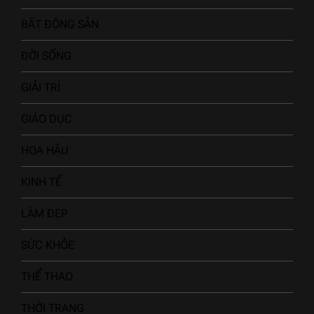
BẤT ĐỘNG SẢN
ĐỜI SỐNG
GIẢI TRÍ
GIÁO DỤC
HOA HẬU
KINH TẾ
LÀM ĐẸP
SỨC KHỎE
THỂ THAO
THỜI TRANG