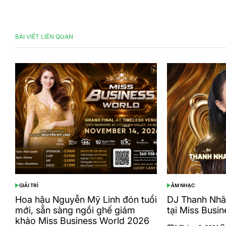
BÀI VIẾT LIÊN QUAN
GIẢI TRÍ
ÂM NHẠC
POSTED
POSTED
IN
IN
Hoa hậu Nguyễn Mỹ Linh đón tuổi
DJ Thanh Nhã
mới, sẵn sàng ngồi ghế giám
tại Miss Busi
khảo Miss Business World 2026