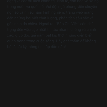
dạng về các sự kiện chính trị, kinh tế, văn hóa và xã hội
trong nước và quốc tế. Với đội ngũ phóng viên chuyên
nghiệp và nhiều năm kinh nghiệm, trang web mang
đến những bài viết chất lượng, phân tích sâu sắc và
góc nhìn đa chiều. Ngoài ra, "Báo Chí Việt" còn chú
trọng đến việc cập nhật tin tức nhanh chóng và chính
xác, giúp độc giả nắm bắt kịp thời những diễn biến
quan trọng trong cuộc sống. Hãy ghé thăm để không
bỏ lỡ bất kỳ thông tin hấp dẫn nào!