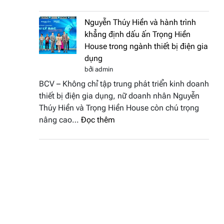
Doanh
vinh
nhân
tại
Nguyễn Thúy Hiền và hành trình
đất
chung
khẳng định dấu ấn Trọng Hiền
Sen
kết
House trong ngành thiết bị điện gia
hồng
Hoa
dụng
–
hậu
bởi admin
Bùi
Thương
BCV – Không chỉ tập trung phát triển kinh doanh
Thị
hiệu
thiết bị điện gia dụng, nữ doanh nhân Nguyễn
Thùy
Việt
Thúy Hiền và Trọng Hiền House còn chú trọng
Dương
Nam
:
nâng cao…
Đọc thêm
đăng
2026
Nguyễn
quang
Thúy
Hoa
Hiền
hậu
và
Thương
hành
hiệu
trình
Việt
khẳng
Nam
định
2026