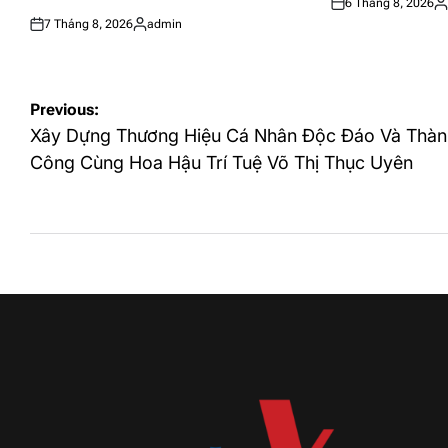
6 Tháng 8, 2026
Posted
Po
7 Tháng 8, 2026
admin
on
by
Posted
Posted
on
by
Điều
Previous:
hướng
Xây Dựng Thương Hiệu Cá Nhân Độc Đáo Và Thàn
bài
Công Cùng Hoa Hậu Trí Tuệ Võ Thị Thục Uyên
viết