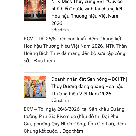
NTK Miss Thủy cùng BST “Quý cô
Tháp
Fashion
phố biển” được vinh tại chung kết
Cổ”
Week
Hoa hậu Thương hiệu Việt Nam
trở
All
2026
thành
Stars
bởi admin
điểm
2026
BCV – Tối 26/6, trên sân khấu đêm Chung kết
nhấn
Hoa hậu Thương hiệu Việt Nam 2026, NTK Thân
nghệ
Hoàng Bích Thủy đã mang đến bộ sưu tập công
thuật
:
sở…
Đọc thêm
tại
NTK
Hoa
Miss
hậu
Doanh nhân đất Sen hồng – Bùi Thị
Thủy
Thương
Thùy Dương đăng quang Hoa hậu
cùng
hiệu
Thương hiệu Việt Nam 2026
BST
Việt
bởi admin
“Quý
Nam
BCV – Tối ngày 26/6/2026, tại Sân khấu Quảng
cô
2026
trường Phú Gia Riverside (Khu đô thị Đại Phú
phố
Gia, phường Quy Nhơn Đông, tỉnh Gia Lai), đêm
biển”
:
Chung kết cuộc…
Đọc thêm
được