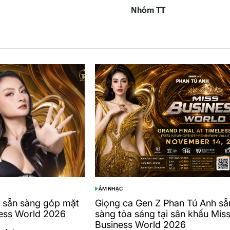
Nhóm TT
ÂM NHẠC
POSTED
IN
 sẵn sàng góp mặt
Giọng ca Gen Z Phan Tú Anh sẵ
ness World 2026
sàng tỏa sáng tại sân khấu Mis
Business World 2026