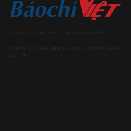
Company: United States Entertainment & Media
Address: 1101 Rue Jeanne – Mance, Montréal, Quebec
H2Z 1W8