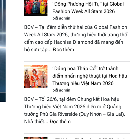
“Đông Phương Hội Tụ” tại Global
Fashion Week All Stars 2026
bởi admin
BCV – Tại đêm diễn thứ hai của Global Fashion
Week All Stars 2026, thương hiệu thời trang thổ
cẩm cao cấp Hachisa Diamond đã mang đến
:
bộ sưu tập…
Đọc thêm
Hachisa
Diamond
“Dáng hoa Tháp Cổ” trở thành
đưa
điểm nhấn nghệ thuật tại Hoa hậu
hồn
Thương hiệu Việt Nam 2026
Việt
bởi admin
vào
BCV – Tối 26/6, tại đêm Chung kết Hoa hậu
“Đông
Thương hiệu Việt Nam 2026 diễn ra ở Quảng
Phương
trường Phú Gia Riverside (Quy Nhơn – Gia Lai),
Hội
:
Nhà thiết…
Đọc thêm
Tụ”
“Dáng
tại
hoa
Global