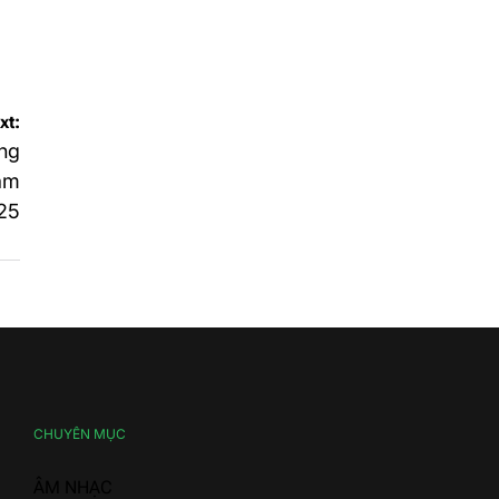
xt:
ng
am
25
CHUYÊN MỤC
ÂM NHẠC