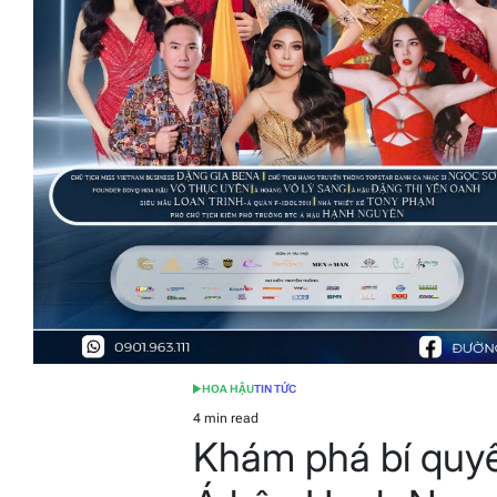
HOA HẬU
TIN TỨC
POSTED
IN
4 min read
Estimated
Khám phá bí quy
read
time