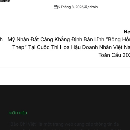
admin
sted
6 Tháng 8, 2026
admin
Posted
Posted
on
by
Ne
h
Mỹ Nhân Đất Cảng Khẳng Định Bản Lĩnh “Bông Hồ
Thép” Tại Cuộc Thi Hoa Hậu Doanh Nhân Việt N
Toàn Cầu 20
GIỚI THIỆU
"Báo Chí Việt" là một trang web cung cấp thông tin đa