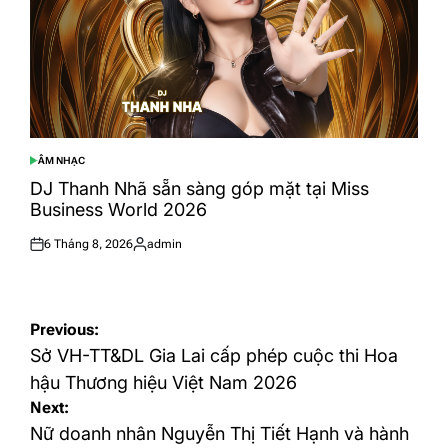
ÂM NHẠC
POSTED
IN
DJ Thanh Nhã sẵn sàng góp mặt tại Miss
Business World 2026
6 Tháng 8, 2026
admin
Posted
Posted
on
by
Điều
Previous:
hướng
Sở VH-TT&DL Gia Lai cấp phép cuộc thi Hoa
bài
hậu Thương hiệu Việt Nam 2026
Next:
viết
Nữ doanh nhân Nguyễn Thị Tiết Hạnh và hành