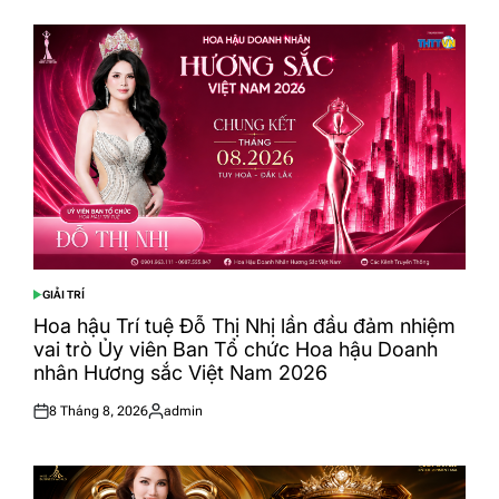
GIẢI TRÍ
POSTED
IN
Hoa hậu Trí tuệ Đỗ Thị Nhị lần đầu đảm nhiệm
vai trò Ủy viên Ban Tổ chức Hoa hậu Doanh
nhân Hương sắc Việt Nam 2026
8 Tháng 8, 2026
admin
Posted
Posted
on
by