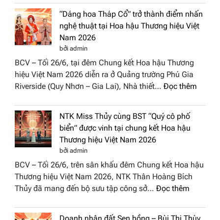
Diamond
“Dáng hoa Tháp Cổ” trở thành điểm nhấn
đưa
nghệ thuật tại Hoa hậu Thương hiệu Việt
hồn
Nam 2026
Việt
bởi admin
vào
BCV – Tối 26/6, tại đêm Chung kết Hoa hậu Thương
“Đông
hiệu Việt Nam 2026 diễn ra ở Quảng trường Phú Gia
Phương
:
Riverside (Quy Nhơn – Gia Lai), Nhà thiết…
Đọc thêm
Hội
“Dáng
Tụ”
hoa
tại
NTK Miss Thủy cùng BST “Quý cô phố
Tháp
Global
biển” được vinh tại chung kết Hoa hậu
Cổ”
Fashion
Thương hiệu Việt Nam 2026
trở
Week
bởi admin
thành
All
BCV – Tối 26/6, trên sân khấu đêm Chung kết Hoa hậu
điểm
Stars
Thương hiệu Việt Nam 2026, NTK Thân Hoàng Bích
nhấn
2026
:
Thủy đã mang đến bộ sưu tập công sở…
Đọc thêm
nghệ
NTK
thuật
Miss
tại
Doanh nhân đất Sen hồng – Bùi Thị Thùy