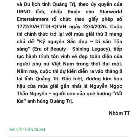
và Du lịch tỉnh
Quảng Trị
, theo ủy quyền của
UBND tỉnh, chấp thuận cho
Starworld
Entertainment
tổ chức theo giấy phép số
1772/SVHTTDL-QLVH ngày 22/4/2026. Cuộc
thi chính thức trở lại với mùa giải thứ 3 mang
chủ đề “Kỷ nguyên Sắc đẹp – Di sản Tỏa
sáng” (Era of Beauty – Shining Legacy), tiếp
tục hành trình tôn vinh vẻ đẹp toàn diện của
người phụ nữ Việt Nam trong thời đại mới.
Năm nay, cuộc thi dự kiến diễn ra vào tháng 8
tại tỉnh
Quảng Trị
. Đặc biệt, đương kim hoa
hậu của mùa giải gần nhất là
Nguyễn Ngọc
Thảo Nguyên
– người con của quê hương “đất
lửa” anh hùng Quảng Trị.
Nhóm TT
BÀI VIẾT LIÊN QUAN