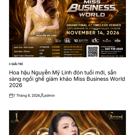
GIẢI TRÍ
POSTED
IN
Hoa hậu Nguyễn Mỹ Linh đón tuổi mới, sẵn
sàng ngồi ghế giám khảo Miss Business World
2026
7 Tháng 8, 2026
admin
Posted
Posted
on
by