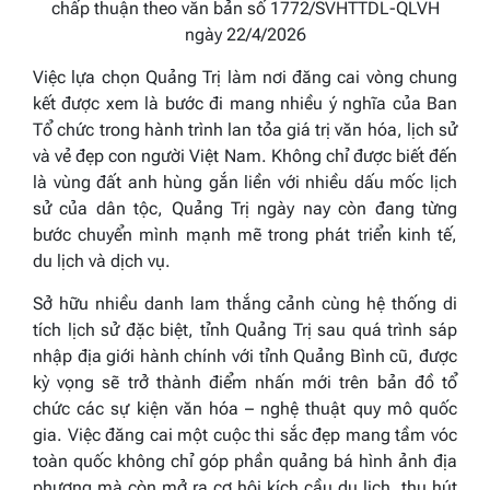
chấp thuận theo văn bản số 1772/SVHTTDL-QLVH
ngày 22/4/2026
Việc lựa chọn
Quảng Trị
làm nơi đăng cai vòng chung
kết được xem là bước đi mang nhiều ý nghĩa của Ban
Tổ chức trong hành trình lan tỏa giá trị văn hóa, lịch sử
và vẻ đẹp con người Việt Nam. Không chỉ được biết đến
là vùng đất anh hùng gắn liền với nhiều dấu mốc lịch
sử của dân tộc, Quảng Trị ngày nay còn đang từng
bước chuyển mình mạnh mẽ trong phát triển kinh tế,
du lịch và dịch vụ.
Sở hữu nhiều danh lam thắng cảnh cùng hệ thống di
tích lịch sử đặc biệt, tỉnh Quảng Trị sau quá trình sáp
nhập địa giới hành chính với tỉnh Quảng Bình cũ, được
kỳ vọng sẽ trở thành điểm nhấn mới trên bản đồ tổ
chức các sự kiện văn hóa – nghệ thuật quy mô quốc
gia. Việc đăng cai một cuộc thi sắc đẹp mang tầm vóc
toàn quốc không chỉ góp phần quảng bá hình ảnh địa
phương mà còn mở ra cơ hội kích cầu du lịch, thu hút