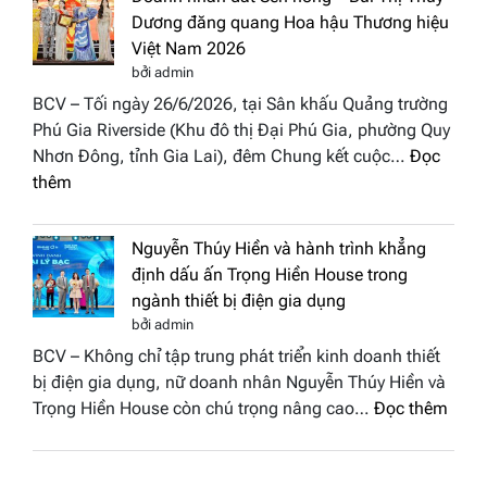
Thủy
Hoa
Dương đăng quang Hoa hậu Thương hiệu
cùng
hậu
Việt Nam 2026
BST
Thươn
bởi admin
“Quý
hiệu
BCV – Tối ngày 26/6/2026, tại Sân khấu Quảng trường
cô
Việt
Phú Gia Riverside (Khu đô thị Đại Phú Gia, phường Quy
phố
Nam
Nhơn Đông, tỉnh Gia Lai), đêm Chung kết cuộc…
Đọc
biển”
2026
:
thêm
được
Doanh
vinh
nhân
tại
Nguyễn Thúy Hiền và hành trình khẳng
đất
chung
định dấu ấn Trọng Hiền House trong
Sen
kết
ngành thiết bị điện gia dụng
hồng
Hoa
bởi admin
–
hậu
BCV – Không chỉ tập trung phát triển kinh doanh thiết
Bùi
Thương
bị điện gia dụng, nữ doanh nhân Nguyễn Thúy Hiền và
Thị
hiệu
:
Trọng Hiền House còn chú trọng nâng cao…
Đọc thêm
Thùy
Việt
Nguy
Dương
Nam
Thúy
đăng
2026
Hiền