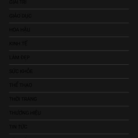
GIẢI TRÍ
GIÁO DỤC
HOA HẬU
KINH TẾ
LÀM ĐẸP
SỨC KHỎE
THỂ THAO
THỜI TRANG
THƯƠNG HIỆU
TIN TỨC