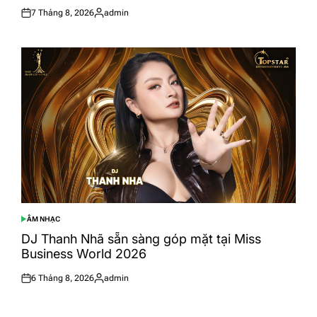
7 Tháng 8, 2026
admin
Posted
Posted
on
by
ÂM NHẠC
POSTED
IN
DJ Thanh Nhã sẵn sàng góp mặt tại Miss
Business World 2026
6 Tháng 8, 2026
admin
Posted
Posted
on
by