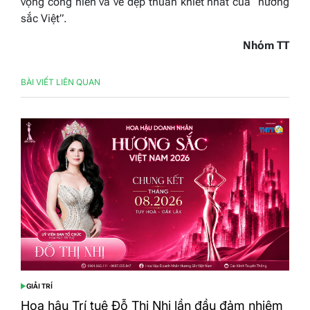
vọng cống hiến và vẻ đẹp thuần khiết nhất của “hương
sắc Việt”.
Nhóm TT
BÀI VIẾT LIÊN QUAN
GIẢI TRÍ
POSTED
IN
Hoa hậu Trí tuệ Đỗ Thị Nhị lần đầu đảm nhiệm