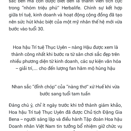
sắc bén mà còn được biết đến là thành viên tích cực
trong “nhóm triệu phú” Herbalife. Chính sự kết hợp
giữa trí tuệ, kinh doanh và hoạt động cộng đồng đã tạo
nên sức hút khác biệt của một mỹ nhân thế hệ mới vừa
bước vào tuổi 30.
Hoa hậu Trí tuệ Thục Uyên – nàng Hậu được xem là
thành công nhất khi bước ra từ sân chơi sắc đẹp trên
nhiều phương diện từ kinh doanh, các sự kiện văn hóa
– giải trí,… cho đến lượng fan hâm mộ hùng hậu
Nhan sắc “đỉnh chóp” của “nàng thơ” xứ Huế khi vừa
bước sang tuổi tam tuần
Đáng chú ý, chỉ ít ngày trước khi trở thành giám khảo,
Hoa hậu Trí tuệ Thục Uyên đã được Chủ tịch Đặng Gia
Bena – người sáng lập và điều hành Tập đoàn Hoa hậu
Doanh nhân Việt Nam tin tưởng bổ nhiệm giữ chức vụ