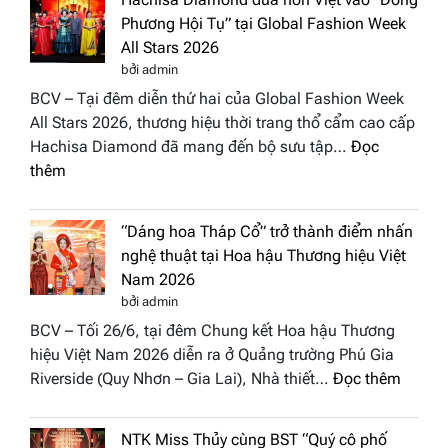
Phương Hội Tụ” tại Global Fashion Week
All Stars 2026
bởi admin
BCV – Tại đêm diễn thứ hai của Global Fashion Week
All Stars 2026, thương hiệu thời trang thổ cẩm cao cấp
Hachisa Diamond đã mang đến bộ sưu tập…
Đọc
:
thêm
Hachisa
Diamond
“Dáng hoa Tháp Cổ” trở thành điểm nhấn
đưa
nghệ thuật tại Hoa hậu Thương hiệu Việt
hồn
Nam 2026
Việt
bởi admin
vào
BCV – Tối 26/6, tại đêm Chung kết Hoa hậu Thương
“Đông
hiệu Việt Nam 2026 diễn ra ở Quảng trường Phú Gia
Phương
:
Riverside (Quy Nhơn – Gia Lai), Nhà thiết…
Đọc thêm
Hội
“Dáng
Tụ”
hoa
tại
NTK Miss Thủy cùng BST “Quý cô phố