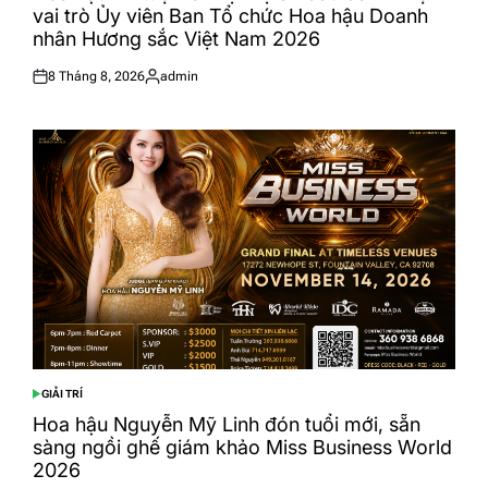
vai trò Ủy viên Ban Tổ chức Hoa hậu Doanh
nhân Hương sắc Việt Nam 2026
8 Tháng 8, 2026
admin
Posted
Posted
on
by
GIẢI TRÍ
POSTED
IN
Hoa hậu Nguyễn Mỹ Linh đón tuổi mới, sẵn
sàng ngồi ghế giám khảo Miss Business World
2026