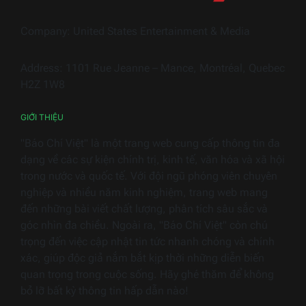
trong
ngàn
Company: United States Entertainment & Media
thiết
bị
Address: 1101 Rue Jeanne – Mance, Montréal, Quebec
điện
H2Z 1W8
gia
dụng
GIỚI THIỆU
"Báo Chí Việt" là một trang web cung cấp thông tin đa
dạng về các sự kiện chính trị, kinh tế, văn hóa và xã hội
trong nước và quốc tế. Với đội ngũ phóng viên chuyên
nghiệp và nhiều năm kinh nghiệm, trang web mang
đến những bài viết chất lượng, phân tích sâu sắc và
góc nhìn đa chiều. Ngoài ra, "Báo Chí Việt" còn chú
trọng đến việc cập nhật tin tức nhanh chóng và chính
xác, giúp độc giả nắm bắt kịp thời những diễn biến
quan trọng trong cuộc sống. Hãy ghé thăm để không
bỏ lỡ bất kỳ thông tin hấp dẫn nào!