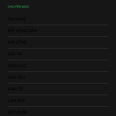
CHUYÊN MỤC
ÂM NHẠC
BẤT ĐỘNG SẢN
ĐỜI SỐNG
GIẢI TRÍ
GIÁO DỤC
HOA HẬU
KINH TẾ
LÀM ĐẸP
SỨC KHỎE