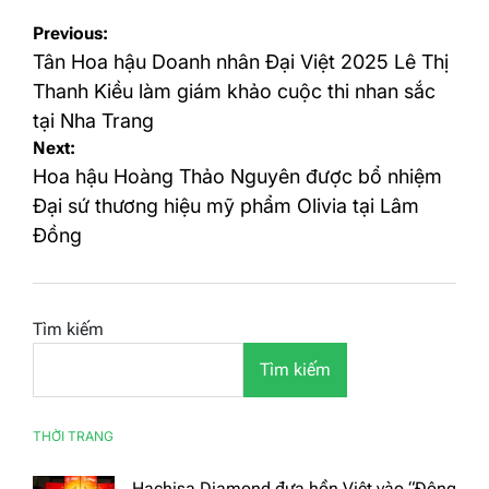
Điều
Previous:
hướng
Tân Hoa hậu Doanh nhân Đại Việt 2025 Lê Thị
bài
Thanh Kiều làm giám khảo cuộc thi nhan sắc
tại Nha Trang
viết
Next:
Hoa hậu Hoàng Thảo Nguyên được bổ nhiệm
Đại sứ thương hiệu mỹ phẩm Olivia tại Lâm
Đồng
Tìm kiếm
Tìm kiếm
THỜI TRANG
Hachisa Diamond đưa hồn Việt vào “Đông