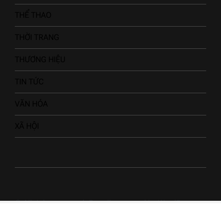
THỂ THAO
THỜI TRANG
THƯƠNG HIỆU
TIN TỨC
VĂN HÓA
XÃ HỘI
© All rights reserved. Proudly powered by WordPress.
Theme NewsArc designed by
WPInterface
.