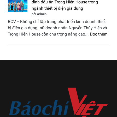
chung
định dấu ấn Trọng Hiền House trong
Sen
kết
ngành thiết bị điện gia dụng
hồng
Hoa
bởi admin
–
hậu
BCV – Không chỉ tập trung phát triển kinh doanh thiết
Bùi
Thương
bị điện gia dụng, nữ doanh nhân Nguyễn Thúy Hiền và
Thị
hiệu
:
Trọng Hiền House còn chú trọng nâng cao…
Đọc thêm
Thùy
Việt
Nguy
Dương
Nam
Thúy
đăng
2026
Hiền
quang
và
Hoa
hành
hậu
trình
Thương
khẳn
hiệu
định
Việt
dấu
Nam
ấn
2026
Trọn
Hiền
Hous