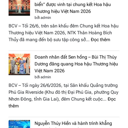
Tháp
Global
biển” được vinh tại chung kết Hoa hậu
Cổ”
Fashion
Thương hiệu Việt Nam 2026
trở
Week
bởi admin
thành
All
BCV – Tối 26/6, trên sân khấu đêm Chung kết Hoa hậu
điểm
Stars
Thương hiệu Việt Nam 2026, NTK Thân Hoàng Bích
nhấn
2026
:
Thủy đã mang đến bộ sưu tập công sở…
Đọc thêm
nghệ
NTK
thuật
Miss
tại
Doanh nhân đất Sen hồng – Bùi Thị Thùy
Thủy
Hoa
Dương đăng quang Hoa hậu Thương hiệu
cùng
hậu
Việt Nam 2026
BST
Thươn
bởi admin
“Quý
hiệu
BCV – Tối ngày 26/6/2026, tại Sân khấu Quảng trường
cô
Việt
Phú Gia Riverside (Khu đô thị Đại Phú Gia, phường Quy
phố
Nam
Nhơn Đông, tỉnh Gia Lai), đêm Chung kết cuộc…
Đọc
biển”
2026
:
thêm
được
Doanh
vinh
nhân
tại
Nguyễn Thúy Hiền và hành trình khẳng
đất