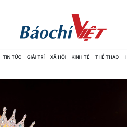
Báo
Chí
TIN TỨC
GIẢI TRÍ
XÃ HỘI
KINH TẾ
THỂ THAO
Việt