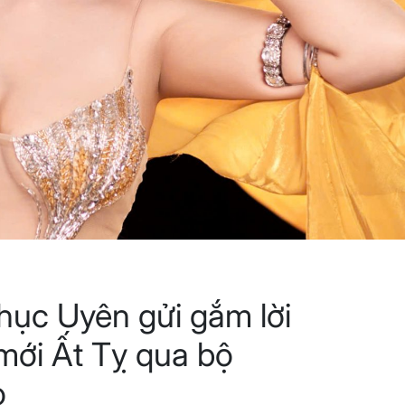
hục Uyên gửi gắm lời
ới Ất Tỵ qua bộ
o