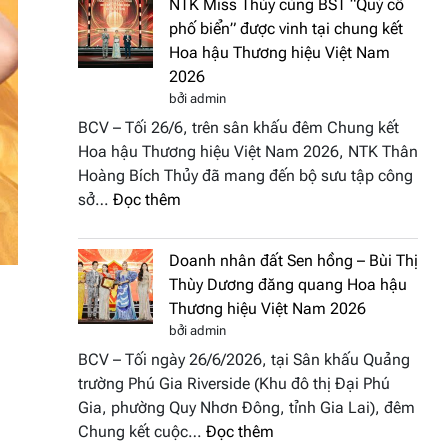
NTK Miss Thủy cùng BST “Quý cô
Tháp
Fashion
phố biển” được vinh tại chung kết
Cổ”
Week
Hoa hậu Thương hiệu Việt Nam
trở
All
2026
thành
Stars
bởi admin
điểm
2026
BCV – Tối 26/6, trên sân khấu đêm Chung kết
nhấn
Hoa hậu Thương hiệu Việt Nam 2026, NTK Thân
nghệ
Hoàng Bích Thủy đã mang đến bộ sưu tập công
thuật
:
sở…
Đọc thêm
tại
NTK
Hoa
Miss
hậu
Doanh nhân đất Sen hồng – Bùi Thị
Thủy
Thương
Thùy Dương đăng quang Hoa hậu
cùng
hiệu
Thương hiệu Việt Nam 2026
BST
Việt
bởi admin
“Quý
Nam
BCV – Tối ngày 26/6/2026, tại Sân khấu Quảng
cô
2026
trường Phú Gia Riverside (Khu đô thị Đại Phú
phố
Gia, phường Quy Nhơn Đông, tỉnh Gia Lai), đêm
biển”
:
Chung kết cuộc…
Đọc thêm
được