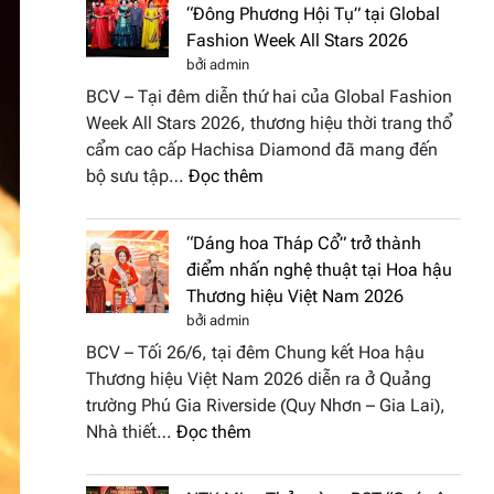
“Đông Phương Hội Tụ” tại Global
Fashion Week All Stars 2026
bởi admin
BCV – Tại đêm diễn thứ hai của Global Fashion
Week All Stars 2026, thương hiệu thời trang thổ
cẩm cao cấp Hachisa Diamond đã mang đến
:
bộ sưu tập…
Đọc thêm
Hachisa
Diamond
“Dáng hoa Tháp Cổ” trở thành
đưa
điểm nhấn nghệ thuật tại Hoa hậu
hồn
Thương hiệu Việt Nam 2026
Việt
bởi admin
vào
BCV – Tối 26/6, tại đêm Chung kết Hoa hậu
“Đông
Thương hiệu Việt Nam 2026 diễn ra ở Quảng
Phương
trường Phú Gia Riverside (Quy Nhơn – Gia Lai),
Hội
:
Nhà thiết…
Đọc thêm
Tụ”
“Dáng
tại
hoa
Global