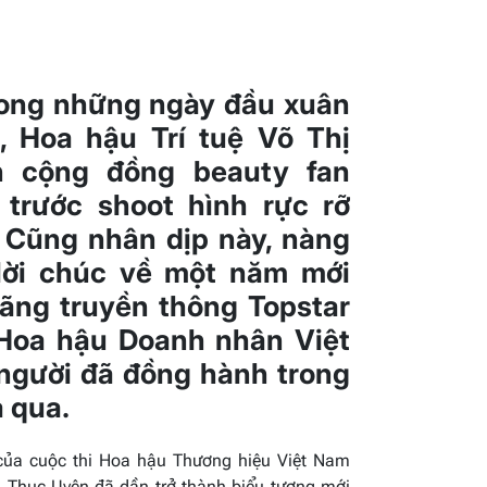
rong những ngày đầu xuân
 Hoa hậu Trí tuệ Võ Thị
n cộng đồng beauty fan
 trước shoot hình rực rỡ
. Cũng nhân dịp này, nàng
lời chúc về một năm mới
ãng truyền thông Topstar
Hoa hậu Doanh nhân Việt
người đã đồng hành trong
 qua.
 của cuộc thi Hoa hậu Thương hiệu Việt Nam
 Thục Uyên đã dần trở thành biểu tượng mới