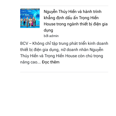
Doanh
vinh
nhân
tại
Nguyễn Thúy Hiền và hành trình
đất
chung
khẳng định dấu ấn Trọng Hiền
Sen
kết
House trong ngành thiết bị điện gia
hồng
Hoa
dụng
–
hậu
bởi admin
Bùi
Thương
BCV – Không chỉ tập trung phát triển kinh doanh
Thị
hiệu
thiết bị điện gia dụng, nữ doanh nhân Nguyễn
Thùy
Việt
Thúy Hiền và Trọng Hiền House còn chú trọng
Dương
Nam
:
nâng cao…
Đọc thêm
đăng
2026
Nguyễn
quang
Thúy
Hoa
Hiền
hậu
và
Thương
hành
hiệu
trình
Việt
khẳng
Nam
định
2026