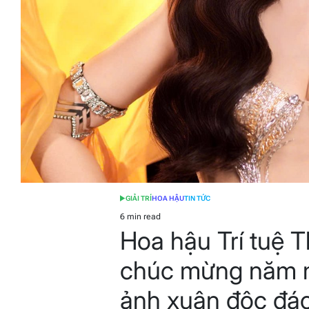
GIẢI TRÍ
HOA HẬU
TIN TỨC
POSTED
IN
6 min read
Estimated
Hoa hậu Trí tuệ T
read
time
chúc mừng năm m
ảnh xuân độc đá