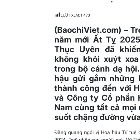
LƯỢT XEM:
1.473
(BaochiViet.com) – T
năm mới Ất Tỵ 2025,
Thục Uyên đã khiế
không khỏi xuýt xoa
trong bộ cánh dạ hội
hậu gửi gắm những 
thành công đến với H
và Công ty Cổ phần 
Nam cùng tất cả mọi 
suốt chặng đường vừa
Đăng quang ngôi vị Hoa hậu Trí tuệ
2024, “mỹ nhân vạn người mê” Võ Thị