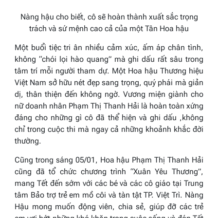
Nàng hậu cho biết, cô sẽ hoàn thành xuất sắc trọng
trách và sứ mệnh cao cả của một Tân Hoa hậu
Một buổi tiệc tri ân nhiều cảm xúc, ấm áp chân tình,
không “chói lọi hào quang” mà ghi dấu rất sâu trong
tâm trí mỗi người tham dự. Một Hoa hậu Thương hiệu
Việt Nam sở hữu nét đẹp sang trọng, quý phái mà giản
dị, thân thiện đến không ngờ. Vương miện giành cho
nữ doanh nhân Phạm Thị Thanh Hải là hoàn toàn xứng
đáng cho những gì cô đã thể hiện và ghi dấu ,không
chỉ trong cuộc thi mà ngay cả những khoảnh khắc đời
thường.
Cũng trong sáng 05/01, Hoa hậu Phạm Thị Thanh Hải
cũng đã tổ chức chương trình “Xuân Yêu Thương”,
mang Tết đến sớm với các bé và các cô giáo tại Trung
tâm Bảo trợ trẻ em mồ côi và tàn tật TP. Việt Trì. Nàng
Hậu mong muốn động viên, chia sẻ, giúp đỡ các trẻ