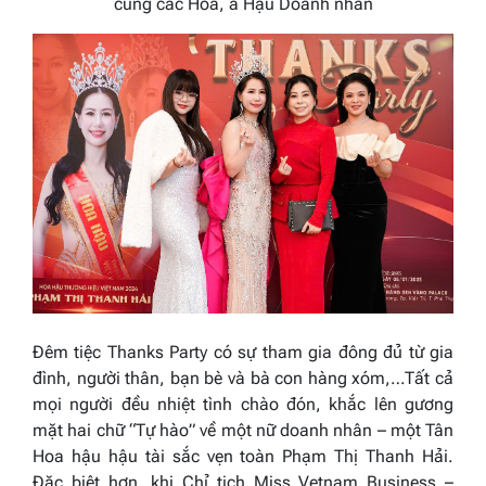
cùng các Hoa, á Hậu Doanh nhân
Đêm tiệc Thanks Party có sự tham gia đông đủ từ gia
đình, người thân, bạn bè và bà con hàng xóm,…Tất cả
mọi người đều nhiệt tình chào đón, khắc lên gương
mặt hai chữ “Tự hào” về một nữ doanh nhân – một Tân
Hoa hậu hậu tài sắc vẹn toàn Phạm Thị Thanh Hải.
Đặc biệt hơn, khi Chỉ tịch Miss Vetnam Business –