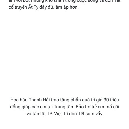
em vơi bớt những khó khăn trong cuộc sống và đón Tết
cổ truyền Ất Tỵ đầy đủ, ấm áp hơn.
Hoa hậu Thanh Hải trao tặng phần quà trị giá 30 triệu
đồng giúp các em tại Trung tâm Bảo trợ trẻ em mồ côi
và tàn tật TP. Việt Trì đón Tết sum vầy