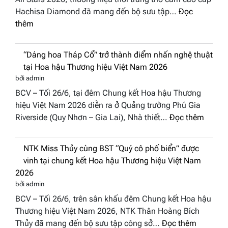
Hachisa Diamond đã mang đến bộ sưu tập…
Đọc
:
thêm
Hachisa
Diamond
“Dáng hoa Tháp Cổ” trở thành điểm nhấn nghệ thuật
đưa
tại Hoa hậu Thương hiệu Việt Nam 2026
hồn
bởi admin
Việt
BCV – Tối 26/6, tại đêm Chung kết Hoa hậu Thương
vào
hiệu Việt Nam 2026 diễn ra ở Quảng trường Phú Gia
“Đông
:
Riverside (Quy Nhơn – Gia Lai), Nhà thiết…
Đọc thêm
Phương
“Dáng
Hội
hoa
Tụ”
NTK Miss Thủy cùng BST “Quý cô phố biển” được
Tháp
tại
vinh tại chung kết Hoa hậu Thương hiệu Việt Nam
Cổ”
Global
2026
trở
Fashion
bởi admin
thành
Week
BCV – Tối 26/6, trên sân khấu đêm Chung kết Hoa hậu
điểm
All
Thương hiệu Việt Nam 2026, NTK Thân Hoàng Bích
nhấn
Stars
:
Thủy đã mang đến bộ sưu tập công sở…
Đọc thêm
nghệ