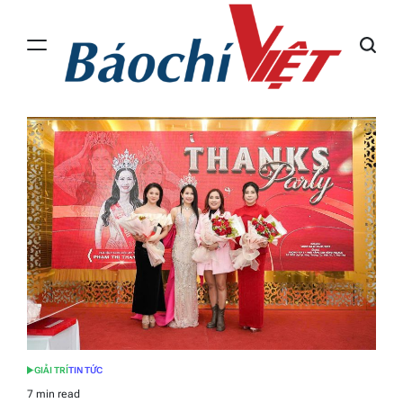
Skip
to
content
Báo
Chí
Việt
GIẢI TRÍ
TIN TỨC
POSTED
IN
7 min read
Estimated