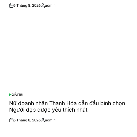
6 Tháng 8, 2026
admin
Posted
Posted
on
by
GIẢI TRÍ
POSTED
IN
Nữ doanh nhân Thanh Hóa dẫn đầu bình chọn
Người đẹp được yêu thích nhất
6 Tháng 8, 2026
admin
Posted
Posted
on
by