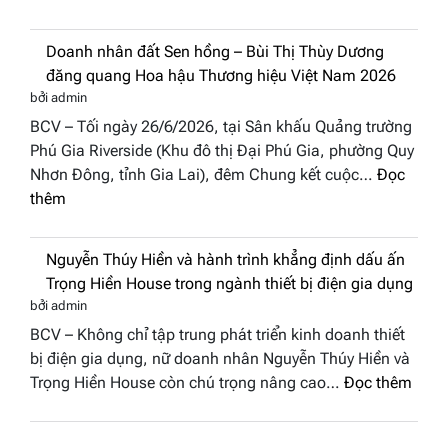
2026
NTK
thuật
Miss
tại
Doanh nhân đất Sen hồng – Bùi Thị Thùy Dương
Thủy
Hoa
đăng quang Hoa hậu Thương hiệu Việt Nam 2026
cùng
hậu
bởi admin
BST
Thươn
BCV – Tối ngày 26/6/2026, tại Sân khấu Quảng trường
“Quý
hiệu
Phú Gia Riverside (Khu đô thị Đại Phú Gia, phường Quy
cô
Việt
Nhơn Đông, tỉnh Gia Lai), đêm Chung kết cuộc…
Đọc
phố
Nam
:
thêm
biển”
2026
Doanh
được
nhân
vinh
Nguyễn Thúy Hiền và hành trình khẳng định dấu ấn
đất
tại
Trọng Hiền House trong ngành thiết bị điện gia dụng
Sen
chung
bởi admin
hồng
kết
BCV – Không chỉ tập trung phát triển kinh doanh thiết
–
Hoa
bị điện gia dụng, nữ doanh nhân Nguyễn Thúy Hiền và
Bùi
hậu
:
Trọng Hiền House còn chú trọng nâng cao…
Đọc thêm
Thị
Thương
Nguy
Thùy
hiệu
Thúy
Dương
Việt