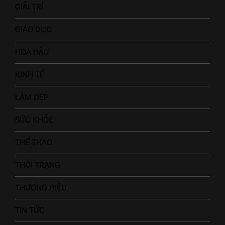
GIẢI TRÍ
GIÁO DỤC
HOA HẬU
KINH TẾ
LÀM ĐẸP
SỨC KHỎE
THỂ THAO
THỜI TRANG
THƯƠNG HIỆU
TIN TỨC