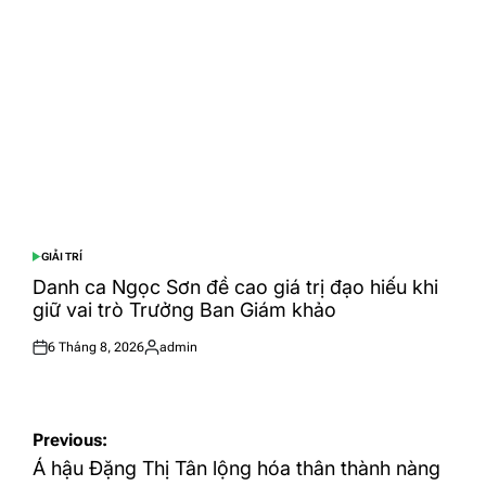
GIẢI TRÍ
POSTED
IN
Danh ca Ngọc Sơn đề cao giá trị đạo hiếu khi
giữ vai trò Trưởng Ban Giám khảo
6 Tháng 8, 2026
admin
Posted
Posted
on
by
Điều
Previous:
hướng
Á hậu Đặng Thị Tân lộng hóa thân thành nàng