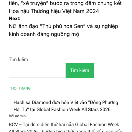
bài
tiên, “xé truyện” bước ra trong đêm chung kết
Hoa hậu Thương hiệu Việt Nam 2024
viết
Next:
Nữ lãnh đạo “Thủ phủ hoa Sen” và sự nghiệp
kinh doanh đáng ngưỡng mộ
Tìm kiếm
Tìm kiếm
THỜI TRANG
Hachisa Diamond đưa hồn Việt vào “Đông Phương
Hội Tụ” tại Global Fashion Week All Stars 2026
bởi admin
BCV – Tại đêm diễn thứ hai của Global Fashion Week
All Stars 2026, thương hiệu thời trang thổ cẩm cao cấp