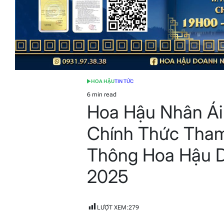
HOA HẬU
TIN TỨC
POSTED
IN
6 min read
Estimated
Hoa Hậu Nhân Ái
read
time
Chính Thức Tham
Thông Hoa Hậu D
2025
LƯỢT XEM:
279