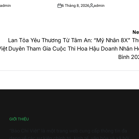
admin
6 Tháng 8, 2026
admin
sted
Posted
Posted
on
by
Ne
Lan Tỏa Yêu Thương Từ Tâm An: “Mỹ Nhân 8X” Th
iệt
Duyên Tham Gia Cuộc Thi Hoa Hậu Doanh Nhân H
Bình 20
GIỚI THIỆU
"Báo Chí Việt" là một trang web cung cấp thông tin đa
dạng về các sự kiện chính trị, kinh tế, văn hóa và xã hội