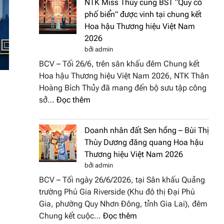
NTK Miss Thủy cùng BST “Quý cô
Tháp
Fashion
phố biển” được vinh tại chung kết
Cổ”
Week
Hoa hậu Thương hiệu Việt Nam
trở
All
2026
thành
Stars
bởi admin
điểm
2026
BCV – Tối 26/6, trên sân khấu đêm Chung kết
nhấn
Hoa hậu Thương hiệu Việt Nam 2026, NTK Thân
nghệ
Hoàng Bích Thủy đã mang đến bộ sưu tập công
thuật
:
sở…
Đọc thêm
tại
NTK
Hoa
Miss
hậu
Doanh nhân đất Sen hồng – Bùi Thị
Thủy
Thương
Thùy Dương đăng quang Hoa hậu
cùng
hiệu
Thương hiệu Việt Nam 2026
BST
Việt
bởi admin
“Quý
Nam
BCV – Tối ngày 26/6/2026, tại Sân khấu Quảng
cô
2026
trường Phú Gia Riverside (Khu đô thị Đại Phú
phố
Gia, phường Quy Nhơn Đông, tỉnh Gia Lai), đêm
biển”
:
Chung kết cuộc…
Đọc thêm
được