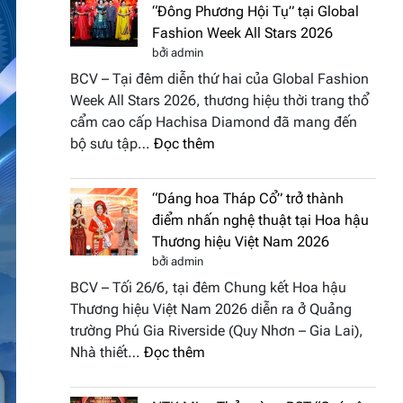
“Đông Phương Hội Tụ” tại Global
Fashion Week All Stars 2026
bởi admin
BCV – Tại đêm diễn thứ hai của Global Fashion
Week All Stars 2026, thương hiệu thời trang thổ
cẩm cao cấp Hachisa Diamond đã mang đến
:
bộ sưu tập…
Đọc thêm
Hachisa
Diamond
“Dáng hoa Tháp Cổ” trở thành
đưa
điểm nhấn nghệ thuật tại Hoa hậu
hồn
Thương hiệu Việt Nam 2026
Việt
bởi admin
vào
BCV – Tối 26/6, tại đêm Chung kết Hoa hậu
“Đông
Thương hiệu Việt Nam 2026 diễn ra ở Quảng
Phương
trường Phú Gia Riverside (Quy Nhơn – Gia Lai),
Hội
:
Nhà thiết…
Đọc thêm
Tụ”
“Dáng
tại
hoa
Global