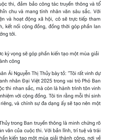
uộc thi, đảm bảo công tác truyền thông và tổ
chỉn chu và mang tính nhân văn sâu sắc. Với
ện và hoạt động xã hội, cô sẽ trực tiếp tham
h, kết nối cộng đồng, đồng thời góp phần lan
ớng tới.
c kỳ vọng sẽ góp phần kiến tạo một mùa giải
ành công
ân Ái Nguyễn Thị Thủy bày tỏ: “Tôi rất vinh dự
nh nhân Đại Việt 2025 trong vai trò Phó Ban
c thi nhan sắc, mà còn là hành trình tôn vinh
 nhiệm với cộng đồng. Tôi tin rằng mỗi thí sinh
iêng, và chính sự đa dạng ấy sẽ tạo nên một
Thủy trong Ban truyền thông là minh chứng rõ
văn của cuộc thi. Với bản lĩnh, trí tuệ và trái
hần kiến tạo một mùa giải thành công, nơi vẻ