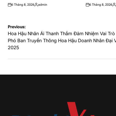
6 Tháng 8, 2026
admin
6 Tháng 8, 2026
Posted
Posted
Posted
Po
on
by
on
by
Điều
Previous:
hướng
Hoa Hậu Nhân Ái Thanh Thắm Đảm Nhiệm Vai Trò
bài
Phó Ban Truyền Thông Hoa Hậu Doanh Nhân Đại V
2025
viết