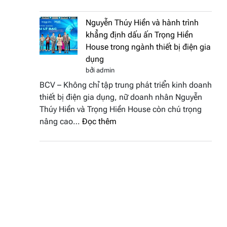
Doanh
vinh
nhân
tại
Nguyễn Thúy Hiền và hành trình
đất
chung
khẳng định dấu ấn Trọng Hiền
Sen
kết
House trong ngành thiết bị điện gia
hồng
Hoa
dụng
–
hậu
bởi admin
Bùi
Thương
BCV – Không chỉ tập trung phát triển kinh doanh
Thị
hiệu
thiết bị điện gia dụng, nữ doanh nhân Nguyễn
Thùy
Việt
Thúy Hiền và Trọng Hiền House còn chú trọng
Dương
Nam
:
nâng cao…
Đọc thêm
đăng
2026
Nguyễn
quang
Thúy
Hoa
Hiền
hậu
và
Thương
hành
hiệu
trình
Việt
khẳng
Nam
định
2026