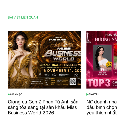
BÀI VIẾT LIÊN QUAN
ÂM NHẠC
GIẢI TRÍ
POSTED
POSTED
IN
IN
Giọng ca Gen Z Phan Tú Anh sẵn
Nữ doanh nhâ
sàng tỏa sáng tại sân khấu Miss
đầu bình chọ
Business World 2026
yêu thích nhất