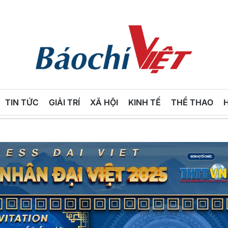
Báo
Chí
TIN TỨC
GIẢI TRÍ
XÃ HỘI
KINH TẾ
THỂ THAO
Việt