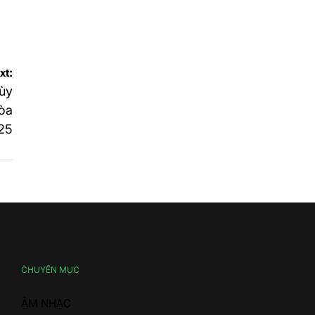
xt:
ùy
òa
25
CHUYÊN MỤC
ÂM NHẠC