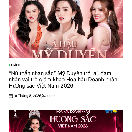
GIẢI TRÍ
POSTED
IN
“Nữ thần nhan sắc” Mỹ Duyên trở lại, đảm
nhận vai trò giám khảo Hoa hậu Doanh nhân
Hương sắc Việt Nam 2026
10 Tháng 8, 2026
admin
Posted
Posted
on
by