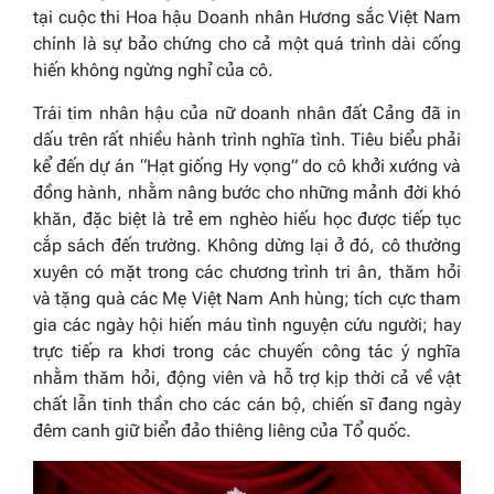
tại cuộc thi Hoa hậu Doanh nhân Hương sắc Việt Nam
chính là sự bảo chứng cho cả một quá trình dài cống
hiến không ngừng nghỉ của cô.
Trái tim nhân hậu của nữ doanh nhân đất Cảng đã in
dấu trên rất nhiều hành trình nghĩa tình. Tiêu biểu phải
kể đến dự án “Hạt giống Hy vọng” do cô khởi xướng và
đồng hành, nhằm nâng bước cho những mảnh đời khó
khăn, đặc biệt là trẻ em nghèo hiếu học được tiếp tục
cắp sách đến trường. Không dừng lại ở đó, cô thường
xuyên có mặt trong các chương trình tri ân, thăm hỏi
và tặng quà các Mẹ Việt Nam Anh hùng; tích cực tham
gia các ngày hội hiến máu tình nguyện cứu người; hay
trực tiếp ra khơi trong các chuyến công tác ý nghĩa
nhằm thăm hỏi, động viên và hỗ trợ kịp thời cả về vật
chất lẫn tinh thần cho các cán bộ, chiến sĩ đang ngày
đêm canh giữ biển đảo thiêng liêng của Tổ quốc.