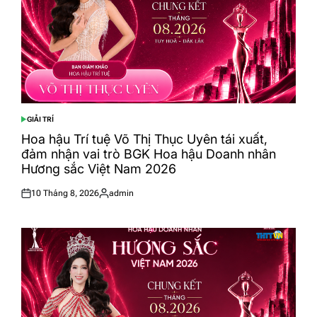
GIẢI TRÍ
POSTED
IN
Hoa hậu Trí tuệ Võ Thị Thục Uyên tái xuất,
đảm nhận vai trò BGK Hoa hậu Doanh nhân
Hương sắc Việt Nam 2026
10 Tháng 8, 2026
admin
Posted
Posted
on
by