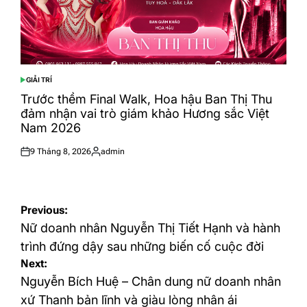
GIẢI TRÍ
POSTED
IN
Trước thềm Final Walk, Hoa hậu Ban Thị Thu
đảm nhận vai trò giám khảo Hương sắc Việt
Nam 2026
9 Tháng 8, 2026
admin
Posted
Posted
on
by
Điều
Previous:
hướng
Nữ doanh nhân Nguyễn Thị Tiết Hạnh và hành
bài
trình đứng dậy sau những biến cố cuộc đời
Next:
viết
Nguyễn Bích Huệ – Chân dung nữ doanh nhân
xứ Thanh bản lĩnh và giàu lòng nhân ái