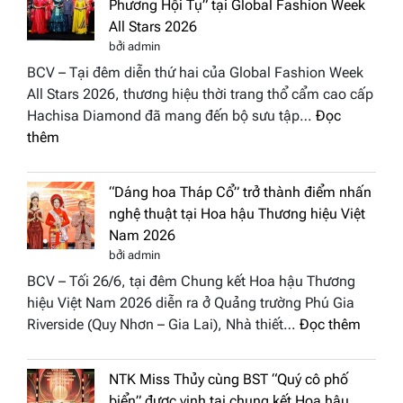
Phương Hội Tụ” tại Global Fashion Week
Hươn
All Stars 2026
tái
bởi admin
xuất
BCV – Tại đêm diễn thứ hai của Global Fashion Week
“ghế
All Stars 2026, thương hiệu thời trang thổ cẩm cao cấp
nóng
Hachisa Diamond đã mang đến bộ sưu tập…
Đọc
Hoa
:
thêm
hậu
Hachisa
Doan
Diamond
nhân
“Dáng hoa Tháp Cổ” trở thành điểm nhấn
đưa
Hươn
nghệ thuật tại Hoa hậu Thương hiệu Việt
hồn
sắc
Nam 2026
Việt
Việt
bởi admin
vào
Nam
BCV – Tối 26/6, tại đêm Chung kết Hoa hậu Thương
“Đông
2026
hiệu Việt Nam 2026 diễn ra ở Quảng trường Phú Gia
Phương
:
Riverside (Quy Nhơn – Gia Lai), Nhà thiết…
Đọc thêm
Hội
“Dáng
Tụ”
hoa
tại
NTK Miss Thủy cùng BST “Quý cô phố
Tháp
Global
biển” được vinh tại chung kết Hoa hậu