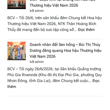
Cổ”
Fashion
Thương hiệu Việt Nam 2026
trở
Week
bởi admin
thành
All
BCV – Tối 26/6, trên sân khấu đêm Chung kết Hoa hậu
điểm
Stars
Thương hiệu Việt Nam 2026, NTK Thân Hoàng Bích
nhấn
2026
:
Thủy đã mang đến bộ sưu tập công sở…
Đọc thêm
nghệ
NTK
thuật
Miss
tại
Doanh nhân đất Sen hồng – Bùi Thị Thùy
Thủy
Hoa
Dương đăng quang Hoa hậu Thương hiệu
cùng
hậu
Việt Nam 2026
BST
Thươn
bởi admin
“Quý
hiệu
BCV – Tối ngày 26/6/2026, tại Sân khấu Quảng trường
cô
Việt
Phú Gia Riverside (Khu đô thị Đại Phú Gia, phường Quy
phố
Nam
Nhơn Đông, tỉnh Gia Lai), đêm Chung kết cuộc…
Đọc
biển”
2026
:
thêm
được
Doanh
vinh
nhân
tại
đất
chung
Sen