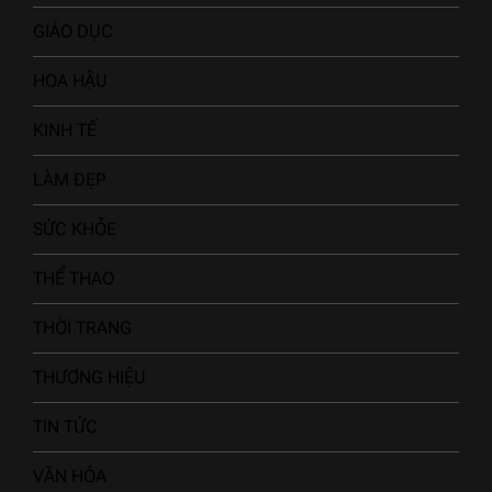
GIÁO DỤC
HOA HẬU
KINH TẾ
LÀM ĐẸP
SỨC KHỎE
THỂ THAO
THỜI TRANG
THƯƠNG HIỆU
TIN TỨC
VĂN HÓA