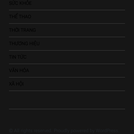
KINH TẾ
LÀM ĐẸP
SỨC KHỎE
THỂ THAO
THỜI TRANG
THƯƠNG HIỆU
TIN TỨC
VĂN HÓA
XÃ HỘI