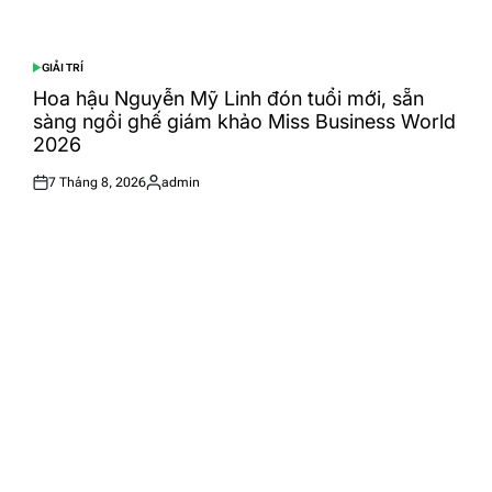
GIẢI TRÍ
POSTED
IN
Hoa hậu Nguyễn Mỹ Linh đón tuổi mới, sẵn
sàng ngồi ghế giám khảo Miss Business World
2026
7 Tháng 8, 2026
admin
Posted
Posted
on
by