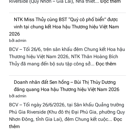
BCV – Tối 26/6, tại đêm Chung kết Hoa hậu Thương
“Đông
hiệu Việt Nam 2026 diễn ra ở Quảng trường Phú Gia
Phương
:
Riverside (Quy Nhơn – Gia Lai), Nhà thiết…
Đọc thêm
Hội
“Dáng
Tụ”
hoa
tại
NTK Miss Thủy cùng BST “Quý cô phố
Tháp
Global
biển” được vinh tại chung kết Hoa hậu
Cổ”
Fashion
Thương hiệu Việt Nam 2026
trở
Week
bởi admin
thành
All
BCV – Tối 26/6, trên sân khấu đêm Chung kết Hoa hậu
điểm
Stars
Thương hiệu Việt Nam 2026, NTK Thân Hoàng Bích
nhấn
2026
:
Thủy đã mang đến bộ sưu tập công sở…
Đọc thêm
nghệ
NTK
thuật
Miss
tại
Doanh nhân đất Sen hồng – Bùi Thị Thùy
Thủy
Hoa
Dương đăng quang Hoa hậu Thương hiệu
cùng
hậu
Việt Nam 2026
BST
Thươn
bởi admin
“Quý
hiệu
BCV – Tối ngày 26/6/2026, tại Sân khấu Quảng trường
cô
Việt
Phú Gia Riverside (Khu đô thị Đại Phú Gia, phường Quy