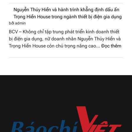
phố
Nam
Nhơn Đông, tỉnh Gia Lai), đêm Chung kết cuộc…
Đọc
biển”
2026
:
thêm
được
Doanh
vinh
nhân
tại
Nguyễn Thúy Hiền và hành trình khẳng
đất
chung
định dấu ấn Trọng Hiền House trong
Sen
kết
ngành thiết bị điện gia dụng
hồng
Hoa
bởi admin
–
hậu
BCV – Không chỉ tập trung phát triển kinh doanh thiết
Bùi
Thương
bị điện gia dụng, nữ doanh nhân Nguyễn Thúy Hiền và
Thị
hiệu
:
Trọng Hiền House còn chú trọng nâng cao…
Đọc thêm
Thùy
Việt
Nguy
Dương
Nam
Thúy
đăng
2026
Hiền
quang
và
Hoa
hành
hậu
trình
Thương
khẳn
hiệu
định