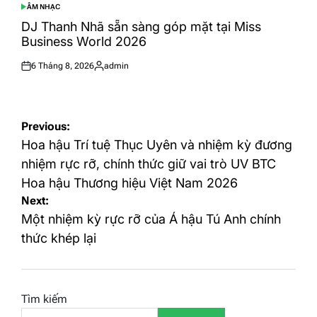
ÂM NHẠC
POSTED
IN
DJ Thanh Nhã sẵn sàng góp mặt tại Miss
Business World 2026
6 Tháng 8, 2026
admin
Posted
Posted
on
by
Điều
Previous:
hướng
Hoa hậu Trí tuệ Thục Uyên và nhiệm kỳ đương
bài
nhiệm rực rỡ, chính thức giữ vai trò UV BTC
Hoa hậu Thương hiệu Việt Nam 2026
viết
Next:
Một nhiệm kỳ rực rỡ của Á hậu Tú Anh chính
thức khép lại
Tìm kiếm