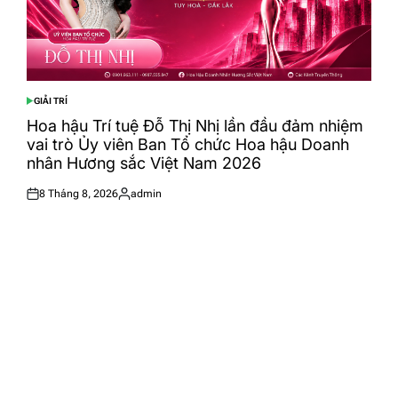
GIẢI TRÍ
POSTED
IN
Hoa hậu Trí tuệ Đỗ Thị Nhị lần đầu đảm nhiệm
vai trò Ủy viên Ban Tổ chức Hoa hậu Doanh
nhân Hương sắc Việt Nam 2026
8 Tháng 8, 2026
admin
Posted
Posted
on
by