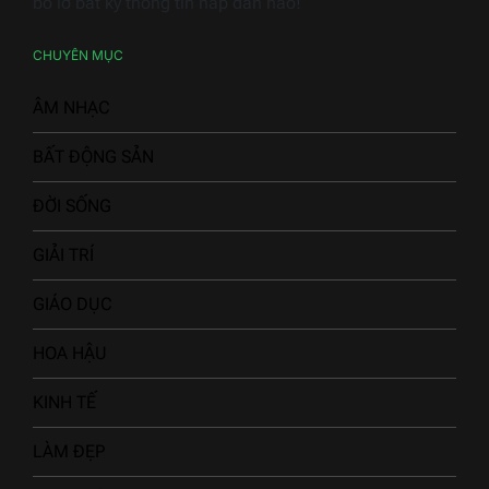
góc nhìn đa chiều. Ngoài ra, "Báo Chí Việt" còn chú
trọng đến việc cập nhật tin tức nhanh chóng và chính
xác, giúp độc giả nắm bắt kịp thời những diễn biến
quan trọng trong cuộc sống. Hãy ghé thăm để không
bỏ lỡ bất kỳ thông tin hấp dẫn nào!
CHUYÊN MỤC
ÂM NHẠC
BẤT ĐỘNG SẢN
ĐỜI SỐNG
GIẢI TRÍ
GIÁO DỤC
HOA HẬU