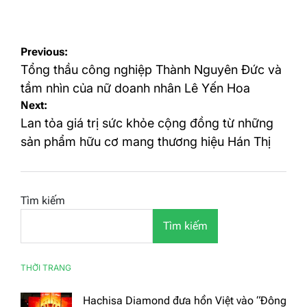
on
by
Điều
Previous:
hướng
Tổng thầu công nghiệp Thành Nguyên Đức và
bài
tầm nhìn của nữ doanh nhân Lê Yến Hoa
Next:
viết
Lan tỏa giá trị sức khỏe cộng đồng từ những
sản phẩm hữu cơ mang thương hiệu Hán Thị
Tìm kiếm
Tìm kiếm
THỜI TRANG
Hachisa Diamond đưa hồn Việt vào “Đông