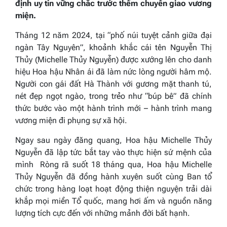
định uy tín vững chắc trước thềm chuyển giao vương
miện.
Tháng 12 năm 2024, tại “phố núi tuyệt cảnh giữa đại
ngàn Tây Nguyên”, khoảnh khắc cái tên Nguyễn Thị
Thủy (Michelle Thủy Nguyễn) được xướng lên cho danh
hiệu Hoa hậu Nhân ái đã làm nức lòng người hâm mộ.
Người con gái đất Hà Thành với gương mặt thanh tú,
nét đẹp ngọt ngào, trong trẻo như “búp bê” đã chính
thức bước vào một hành trình mới – hành trình mang
vương miện đi phụng sự xã hội.
Ngay sau ngày đăng quang, Hoa hậu Michelle Thủy
Nguyễn đã lập tức bắt tay vào thực hiện sứ mệnh của
mình Ròng rã suốt 18 tháng qua, Hoa hậu Michelle
Thủy Nguyễn đã đồng hành xuyên suốt cùng Ban tổ
chức trong hàng loạt hoạt động thiện nguyện trải dài
khắp mọi miền Tổ quốc, mang hơi ấm và nguồn năng
lượng tích cực đến với những mảnh đời bất hạnh.