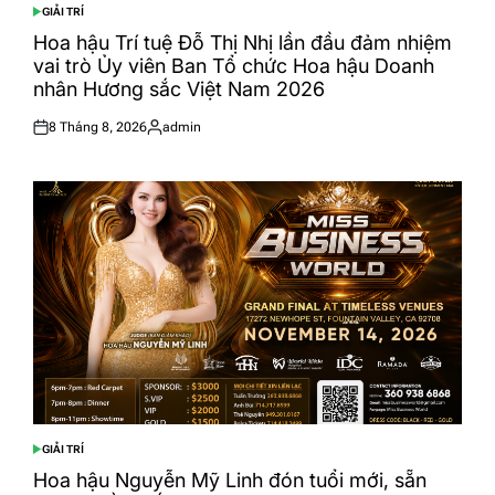
GIẢI TRÍ
POSTED
IN
Hoa hậu Trí tuệ Đỗ Thị Nhị lần đầu đảm nhiệm
vai trò Ủy viên Ban Tổ chức Hoa hậu Doanh
nhân Hương sắc Việt Nam 2026
8 Tháng 8, 2026
admin
Posted
Posted
on
by
GIẢI TRÍ
POSTED
IN
Hoa hậu Nguyễn Mỹ Linh đón tuổi mới, sẵn