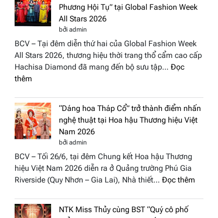
Phương Hội Tụ” tại Global Fashion Week
All Stars 2026
bởi admin
BCV – Tại đêm diễn thứ hai của Global Fashion Week
All Stars 2026, thương hiệu thời trang thổ cẩm cao cấp
Hachisa Diamond đã mang đến bộ sưu tập…
Đọc
:
thêm
Hachisa
Diamond
“Dáng hoa Tháp Cổ” trở thành điểm nhấn
đưa
nghệ thuật tại Hoa hậu Thương hiệu Việt
hồn
Nam 2026
Việt
bởi admin
vào
BCV – Tối 26/6, tại đêm Chung kết Hoa hậu Thương
“Đông
hiệu Việt Nam 2026 diễn ra ở Quảng trường Phú Gia
Phương
:
Riverside (Quy Nhơn – Gia Lai), Nhà thiết…
Đọc thêm
Hội
“Dáng
Tụ”
hoa
tại
NTK Miss Thủy cùng BST “Quý cô phố
Tháp