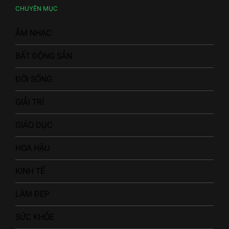
CHUYÊN MỤC
ÂM NHẠC
BẤT ĐỘNG SẢN
ĐỜI SỐNG
GIẢI TRÍ
GIÁO DỤC
HOA HẬU
KINH TẾ
LÀM ĐẸP
SỨC KHỎE