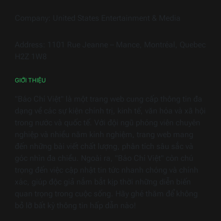
trong
ngàn
Company: United States Entertainment & Media
thiết
bị
Address: 1101 Rue Jeanne – Mance, Montréal, Quebec
điện
H2Z 1W8
gia
dụng
GIỚI THIỆU
"Báo Chí Việt" là một trang web cung cấp thông tin đa
dạng về các sự kiện chính trị, kinh tế, văn hóa và xã hội
trong nước và quốc tế. Với đội ngũ phóng viên chuyên
nghiệp và nhiều năm kinh nghiệm, trang web mang
đến những bài viết chất lượng, phân tích sâu sắc và
góc nhìn đa chiều. Ngoài ra, "Báo Chí Việt" còn chú
trọng đến việc cập nhật tin tức nhanh chóng và chính
xác, giúp độc giả nắm bắt kịp thời những diễn biến
quan trọng trong cuộc sống. Hãy ghé thăm để không
bỏ lỡ bất kỳ thông tin hấp dẫn nào!