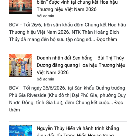
Global
biển” được vinh tại chung kết Hoa hậu
Cổ”
Fashion
Thương hiệu Việt Nam 2026
trở
Week
bởi admin
thành
All
BCV – Tối 26/6, trên sân khấu đêm Chung kết Hoa hậu
điểm
Stars
Thương hiệu Việt Nam 2026, NTK Thân Hoàng Bích
nhấn
2026
:
Thủy đã mang đến bộ sưu tập công sở…
Đọc thêm
nghệ
NTK
thuật
Miss
tại
Doanh nhân đất Sen hồng – Bùi Thị Thùy
Thủy
Hoa
Dương đăng quang Hoa hậu Thương hiệu
cùng
hậu
Việt Nam 2026
BST
Thươn
bởi admin
“Quý
hiệu
BCV – Tối ngày 26/6/2026, tại Sân khấu Quảng trường
cô
Việt
Phú Gia Riverside (Khu đô thị Đại Phú Gia, phường Quy
phố
Nam
Nhơn Đông, tỉnh Gia Lai), đêm Chung kết cuộc…
Đọc
biển”
2026
:
thêm
được
Doanh
vinh
nhân
tại
Nguyễn Thúy Hiền và hành trình khẳng
đất
chung
định dấu ấn Trọng Hiền House trong