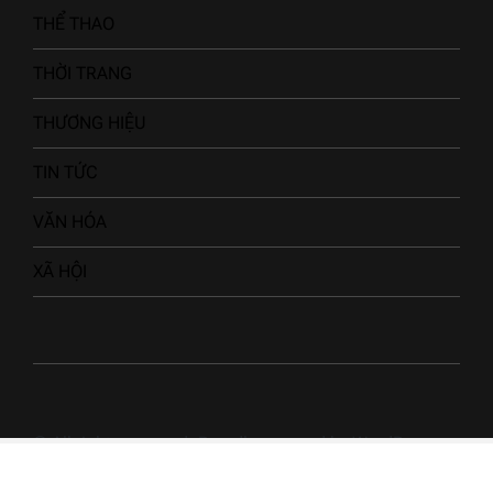
THỂ THAO
THỜI TRANG
THƯƠNG HIỆU
TIN TỨC
VĂN HÓA
XÃ HỘI
© All rights reserved. Proudly powered by WordPress.
Theme NewsArc designed by
WPInterface
.