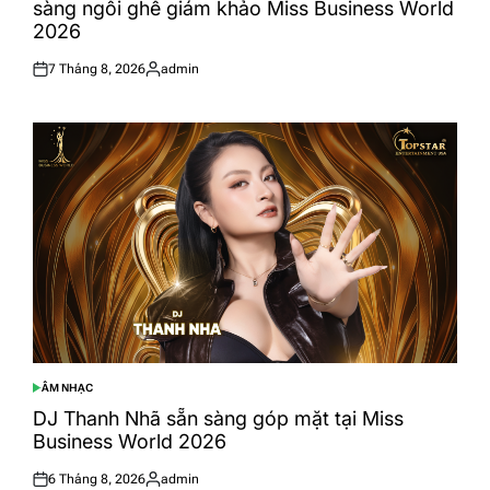
sàng ngồi ghế giám khảo Miss Business World
2026
7 Tháng 8, 2026
admin
Posted
Posted
on
by
ÂM NHẠC
POSTED
IN
DJ Thanh Nhã sẵn sàng góp mặt tại Miss
Business World 2026
6 Tháng 8, 2026
admin
Posted
Posted