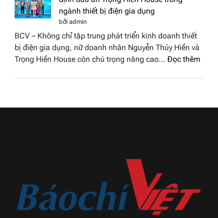
Sen
kết
ngành thiết bị điện gia dụng
hồng
Hoa
bởi admin
–
hậu
BCV – Không chỉ tập trung phát triển kinh doanh thiết
Bùi
Thương
bị điện gia dụng, nữ doanh nhân Nguyễn Thúy Hiền và
Thị
hiệu
:
Trọng Hiền House còn chú trọng nâng cao…
Đọc thêm
Thùy
Việt
Nguy
Dương
Nam
Thúy
đăng
2026
Hiền
quang
và
Hoa
hành
hậu
trình
Thương
khẳn
hiệu
định
Việt
dấu
Nam
ấn
2026
Trọn
Hiền
Hous