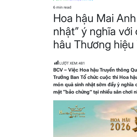
POSTED
IN
6 min read
Estimated
Hoa hậu Mai Anh
read
time
nhật” ý nghĩa với
hâu Thương hiệu
LƯỢT XEM:
481
BCV – Việc Hoa hậu Truyền thông Qu
Trưởng Ban Tổ chức cuộc thi Hoa hậ
món quà sinh nhật sớm đầy ý nghĩa 
mặt “bảo chứng” tại nhiều sân chơi n