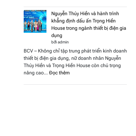
Doanh
vinh
nhân
tại
Nguyễn Thúy Hiền và hành trình
đất
chung
khẳng định dấu ấn Trọng Hiền
Sen
kết
House trong ngành thiết bị điện gia
hồng
Hoa
dụng
–
hậu
bởi admin
Bùi
Thương
BCV – Không chỉ tập trung phát triển kinh doanh
Thị
hiệu
thiết bị điện gia dụng, nữ doanh nhân Nguyễn
Thùy
Việt
Thúy Hiền và Trọng Hiền House còn chú trọng
Dương
Nam
:
nâng cao…
Đọc thêm
đăng
2026
Nguyễn
quang
Thúy
Hoa
Hiền
hậu
và
Thương
hành
hiệu
trình
Việt
khẳng
Nam
định
2026