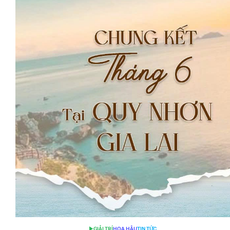
GIẢI TRÍ
HOA HẬU
TIN TỨC