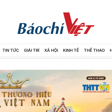
Báo
Chí
TIN TỨC
GIẢI TRÍ
XÃ HỘI
KINH TẾ
THỂ THAO
Việt