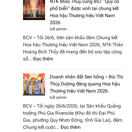
NTK Miss Thủy cùng BST “Quý cô
Tháp
Fashion
phố biển” được vinh tại chung kết
Cổ”
Week
Hoa hậu Thương hiệu Việt Nam
trở
All
2026
thành
Stars
bởi admin
điểm
2026
BCV – Tối 26/6, trên sân khấu đêm Chung kết
nhấn
Hoa hậu Thương hiệu Việt Nam 2026, NTK Thân
nghệ
Hoàng Bích Thủy đã mang đến bộ sưu tập công
thuật
:
sở…
Đọc thêm
tại
NTK
Hoa
Miss
hậu
Doanh nhân đất Sen hồng – Bùi Thị
Thủy
Thương
Thùy Dương đăng quang Hoa hậu
cùng
hiệu
Thương hiệu Việt Nam 2026
BST
Việt
bởi admin
“Quý
Nam
BCV – Tối ngày 26/6/2026, tại Sân khấu Quảng
cô
2026
trường Phú Gia Riverside (Khu đô thị Đại Phú
phố
Gia, phường Quy Nhơn Đông, tỉnh Gia Lai), đêm
biển”
:
Chung kết cuộc…
Đọc thêm
được