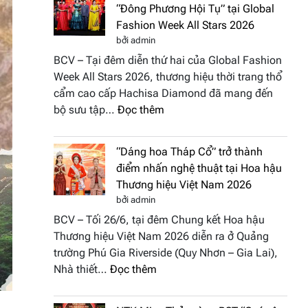
“Đông Phương Hội Tụ” tại Global
Fashion Week All Stars 2026
bởi admin
BCV – Tại đêm diễn thứ hai của Global Fashion
Week All Stars 2026, thương hiệu thời trang thổ
cẩm cao cấp Hachisa Diamond đã mang đến
:
bộ sưu tập…
Đọc thêm
Hachisa
Diamond
“Dáng hoa Tháp Cổ” trở thành
đưa
điểm nhấn nghệ thuật tại Hoa hậu
hồn
Thương hiệu Việt Nam 2026
Việt
bởi admin
vào
BCV – Tối 26/6, tại đêm Chung kết Hoa hậu
“Đông
Thương hiệu Việt Nam 2026 diễn ra ở Quảng
Phương
trường Phú Gia Riverside (Quy Nhơn – Gia Lai),
Hội
:
Nhà thiết…
Đọc thêm
Tụ”
“Dáng
tại
hoa
Global