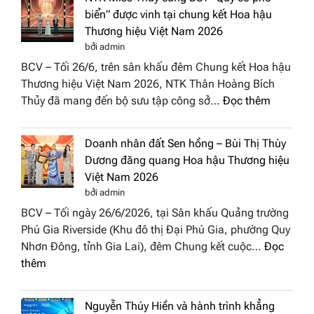
“Dáng
Tụ”
hoa
tại
NTK Miss Thủy cùng BST “Quý cô phố
Tháp
Global
biển” được vinh tại chung kết Hoa hậu
Cổ”
Fashion
Thương hiệu Việt Nam 2026
trở
Week
bởi admin
thành
All
BCV – Tối 26/6, trên sân khấu đêm Chung kết Hoa hậu
điểm
Stars
Thương hiệu Việt Nam 2026, NTK Thân Hoàng Bích
nhấn
2026
:
Thủy đã mang đến bộ sưu tập công sở…
Đọc thêm
nghệ
NTK
thuật
Miss
tại
Doanh nhân đất Sen hồng – Bùi Thị Thùy
Thủy
Hoa
Dương đăng quang Hoa hậu Thương hiệu
cùng
hậu
Việt Nam 2026
BST
Thươn
bởi admin
“Quý
hiệu
BCV – Tối ngày 26/6/2026, tại Sân khấu Quảng trường
cô
Việt
Phú Gia Riverside (Khu đô thị Đại Phú Gia, phường Quy
phố
Nam
Nhơn Đông, tỉnh Gia Lai), đêm Chung kết cuộc…
Đọc
biển”
2026
:
thêm
được
Doanh