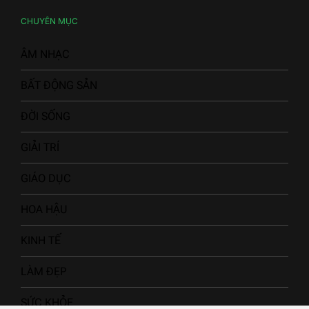
quan trọng trong cuộc sống. Hãy ghé thăm để không
bỏ lỡ bất kỳ thông tin hấp dẫn nào!
CHUYÊN MỤC
ÂM NHẠC
BẤT ĐỘNG SẢN
ĐỜI SỐNG
GIẢI TRÍ
GIÁO DỤC
HOA HẬU
KINH TẾ
LÀM ĐẸP