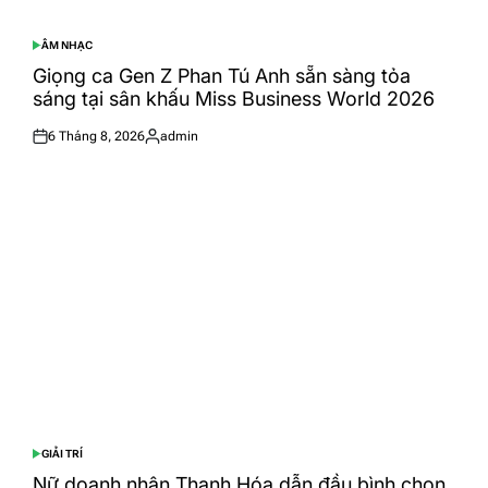
ÂM NHẠC
POSTED
IN
Giọng ca Gen Z Phan Tú Anh sẵn sàng tỏa
sáng tại sân khấu Miss Business World 2026
6 Tháng 8, 2026
admin
Posted
Posted
on
by
GIẢI TRÍ
POSTED
IN
Nữ doanh nhân Thanh Hóa dẫn đầu bình chọn