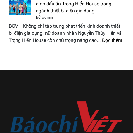
vinh
nhân
tại
Nguyễn Thúy Hiền và hành trình khẳng
đất
chung
định dấu ấn Trọng Hiền House trong
Sen
kết
ngành thiết bị điện gia dụng
hồng
Hoa
bởi admin
–
hậu
BCV – Không chỉ tập trung phát triển kinh doanh thiết
Bùi
Thương
bị điện gia dụng, nữ doanh nhân Nguyễn Thúy Hiền và
Thị
hiệu
:
Trọng Hiền House còn chú trọng nâng cao…
Đọc thêm
Thùy
Việt
Nguy
Dương
Nam
Thúy
đăng
2026
Hiền
quang
và
Hoa
hành
hậu
trình
Thương
khẳn
hiệu
định
Việt
dấu
Nam
ấn
2026
Trọn