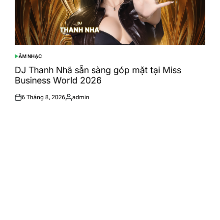
ÂM NHẠC
POSTED
IN
DJ Thanh Nhã sẵn sàng góp mặt tại Miss
Business World 2026
6 Tháng 8, 2026
admin
Posted
Posted
on
by