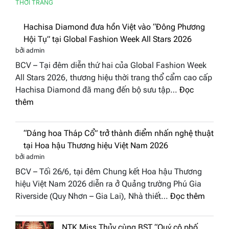
THỜI TRANG
Hachisa Diamond đưa hồn Việt vào “Đông
Phương Hội Tụ” tại Global Fashion Week
All Stars 2026
bởi admin
BCV – Tại đêm diễn thứ hai của Global Fashion Week
All Stars 2026, thương hiệu thời trang thổ cẩm cao cấp
Hachisa Diamond đã mang đến bộ sưu tập…
Đọc
:
thêm
Hachisa
Diamond
“Dáng hoa Tháp Cổ” trở thành điểm nhấn
đưa
nghệ thuật tại Hoa hậu Thương hiệu Việt
hồn
Nam 2026
Việt
bởi admin
vào
BCV – Tối 26/6, tại đêm Chung kết Hoa hậu Thương
“Đông
hiệu Việt Nam 2026 diễn ra ở Quảng trường Phú Gia
Phương
:
Riverside (Quy Nhơn – Gia Lai), Nhà thiết…
Đọc thêm
Hội