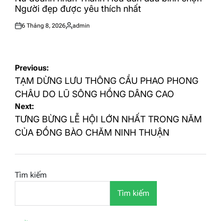
Người đẹp được yêu thích nhất
6 Tháng 8, 2026
admin
Posted
Posted
on
by
Điều
Previous:
hướng
TẠM DỪNG LƯU THÔNG CẦU PHAO PHONG
bài
CHÂU DO LŨ SÔNG HỒNG DÂNG CAO
Next:
viết
TƯNG BỪNG LỄ HỘI LỚN NHẤT TRONG NĂM
CỦA ĐỒNG BÀO CHĂM NINH THUẬN
Tìm kiếm
Tìm kiếm