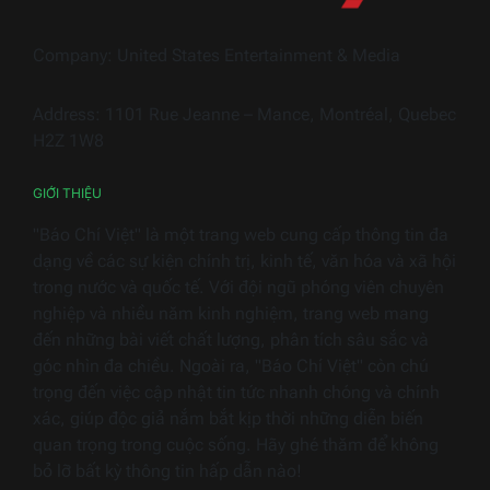
Hiền
Hous
trong
ngàn
Company: United States Entertainment & Media
thiết
bị
Address: 1101 Rue Jeanne – Mance, Montréal, Quebec
điện
H2Z 1W8
gia
dụng
GIỚI THIỆU
"Báo Chí Việt" là một trang web cung cấp thông tin đa
dạng về các sự kiện chính trị, kinh tế, văn hóa và xã hội
trong nước và quốc tế. Với đội ngũ phóng viên chuyên
nghiệp và nhiều năm kinh nghiệm, trang web mang
đến những bài viết chất lượng, phân tích sâu sắc và
góc nhìn đa chiều. Ngoài ra, "Báo Chí Việt" còn chú
trọng đến việc cập nhật tin tức nhanh chóng và chính
xác, giúp độc giả nắm bắt kịp thời những diễn biến