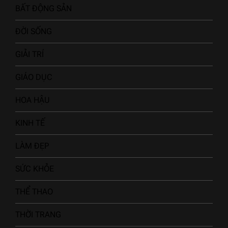
BẤT ĐỘNG SẢN
ĐỜI SỐNG
GIẢI TRÍ
GIÁO DỤC
HOA HẬU
KINH TẾ
LÀM ĐẸP
SỨC KHỎE
THỂ THAO
THỜI TRANG