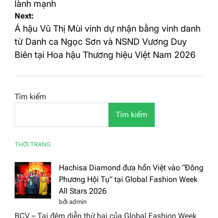
lành mạnh
viết
Next:
Á hậu Vũ Thị Mùi vinh dự nhận bằng vinh danh
từ Danh ca Ngọc Sơn và NSND Vương Duy
Biên tại Hoa hậu Thương hiệu Việt Nam 2026
Tìm kiếm
Tìm kiếm
THỜI TRANG
Hachisa Diamond đưa hồn Việt vào “Đông
Phương Hội Tụ” tại Global Fashion Week
All Stars 2026
bởi admin
BCV – Tại đêm diễn thứ hai của Global Fashion Week