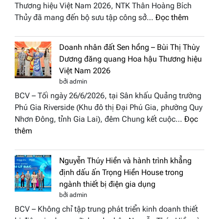
Stars
Thương hiệu Việt Nam 2026, NTK Thân Hoàng Bích
nhấn
2026
:
Thủy đã mang đến bộ sưu tập công sở…
Đọc thêm
nghệ
NTK
thuật
Miss
tại
Doanh nhân đất Sen hồng – Bùi Thị Thùy
Thủy
Hoa
Dương đăng quang Hoa hậu Thương hiệu
cùng
hậu
Việt Nam 2026
BST
Thươn
bởi admin
“Quý
hiệu
BCV – Tối ngày 26/6/2026, tại Sân khấu Quảng trường
cô
Việt
Phú Gia Riverside (Khu đô thị Đại Phú Gia, phường Quy
phố
Nam
Nhơn Đông, tỉnh Gia Lai), đêm Chung kết cuộc…
Đọc
biển”
2026
:
thêm
được
Doanh
vinh
nhân
tại
Nguyễn Thúy Hiền và hành trình khẳng
đất
chung
định dấu ấn Trọng Hiền House trong
Sen
kết
ngành thiết bị điện gia dụng
hồng
Hoa
bởi admin
–
hậu
BCV – Không chỉ tập trung phát triển kinh doanh thiết
Bùi
Thương