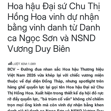
Hoa hậu Đại sứ Chu Thị
read
time
Hồng Hoa vinh dự nhận
bằng vinh danh từ Danh
ca Ngọc Sơn và NSND
Vương Duy Biên
LƯỢT XEM:
1.089
BCV – Đường đua nhan sắc Hoa hậu Thương hiệu
Việt Nam 2026 vừa khép lại với chiếc vương miện
thuộc về đại diện Đồng Tháp, nhưng spotlight trên
hàng ghế quyền lực lại gọi tên Hoa hậu Đại sứ Chu
Thị Hồng Hoa. Xuất hiện trong thiết kế dạ hội đỏ rực
rỡ đầy quyền lực, “bà trùm cố vấn” không chỉ chiếm
trọn mọi ống kính mà còn vinh dự nhận bằng khen
danh giá từ danh ca Ngọc Sơn và NSND Vương Duy