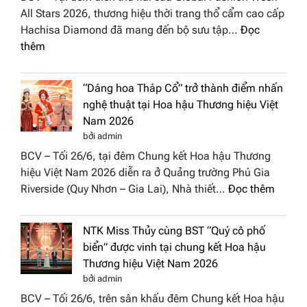
All Stars 2026, thương hiệu thời trang thổ cẩm cao cấp
Hachisa Diamond đã mang đến bộ sưu tập…
Đọc
:
thêm
Hachisa
Diamond
“Dáng hoa Tháp Cổ” trở thành điểm nhấn
đưa
nghệ thuật tại Hoa hậu Thương hiệu Việt
hồn
Nam 2026
Việt
bởi admin
vào
BCV – Tối 26/6, tại đêm Chung kết Hoa hậu Thương
“Đông
hiệu Việt Nam 2026 diễn ra ở Quảng trường Phú Gia
Phương
:
Riverside (Quy Nhơn – Gia Lai), Nhà thiết…
Đọc thêm
Hội
“Dáng
Tụ”
hoa
tại
NTK Miss Thủy cùng BST “Quý cô phố
Tháp
Global
biển” được vinh tại chung kết Hoa hậu
Cổ”
Fashion
Thương hiệu Việt Nam 2026
trở
Week
bởi admin
thành
All
BCV – Tối 26/6, trên sân khấu đêm Chung kết Hoa hậu
điểm