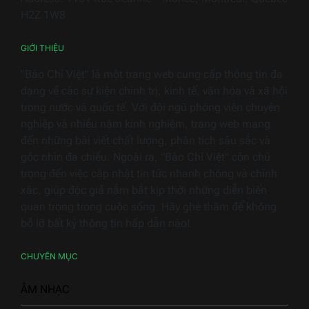
điện
H2Z 1W8
gia
dụng
GIỚI THIỆU
"Báo Chí Việt" là một trang web cung cấp thông tin đa
dạng về các sự kiện chính trị, kinh tế, văn hóa và xã hội
trong nước và quốc tế. Với đội ngũ phóng viên chuyên
nghiệp và nhiều năm kinh nghiệm, trang web mang
đến những bài viết chất lượng, phân tích sâu sắc và
góc nhìn đa chiều. Ngoài ra, "Báo Chí Việt" còn chú
trọng đến việc cập nhật tin tức nhanh chóng và chính
xác, giúp độc giả nắm bắt kịp thời những diễn biến
quan trọng trong cuộc sống. Hãy ghé thăm để không
bỏ lỡ bất kỳ thông tin hấp dẫn nào!
CHUYÊN MỤC
ÂM NHẠC