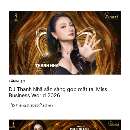
on
by
ÂM NHẠC
POSTED
IN
DJ Thanh Nhã sẵn sàng góp mặt tại Miss
Business World 2026
6 Tháng 8, 2026
admin
Posted
Posted
on
by