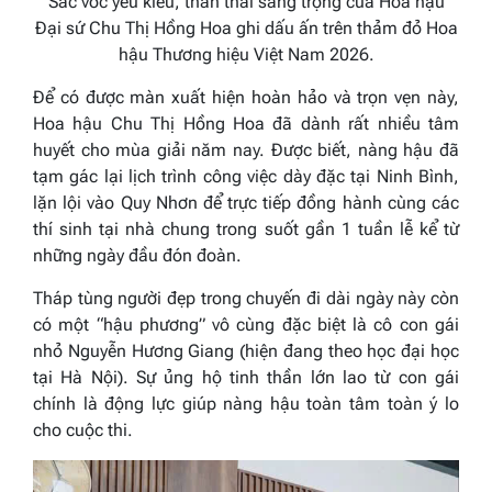
Sắc vóc yêu kiều, thần thái sang trọng của Hoa hậu
Đại sứ Chu Thị Hồng Hoa ghi dấu ấn trên thảm đỏ Hoa
hậu Thương hiệu Việt Nam 2026.
Để có được màn xuất hiện hoàn hảo và trọn vẹn này,
Hoa hậu Chu Thị Hồng Hoa đã dành rất nhiều tâm
huyết cho mùa giải năm nay. Được biết, nàng hậu đã
tạm gác lại lịch trình công việc dày đặc tại Ninh Bình,
lặn lội vào Quy Nhơn để trực tiếp đồng hành cùng các
thí sinh tại nhà chung trong suốt gần 1 tuần lễ kể từ
những ngày đầu đón đoàn.
Tháp tùng người đẹp trong chuyến đi dài ngày này còn
có một “hậu phương” vô cùng đặc biệt là cô con gái
nhỏ Nguyễn Hương Giang (hiện đang theo học đại học
tại Hà Nội). Sự ủng hộ tinh thần lớn lao từ con gái
chính là động lực giúp nàng hậu toàn tâm toàn ý lo
cho cuộc thi.