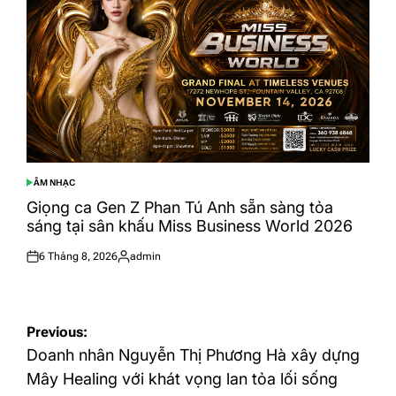
ÂM NHẠC
POSTED
IN
Giọng ca Gen Z Phan Tú Anh sẵn sàng tỏa
sáng tại sân khấu Miss Business World 2026
6 Tháng 8, 2026
admin
Posted
Posted
on
by
Điều
Previous:
hướng
Doanh nhân Nguyễn Thị Phương Hà xây dựng
bài
Mây Healing với khát vọng lan tỏa lối sống