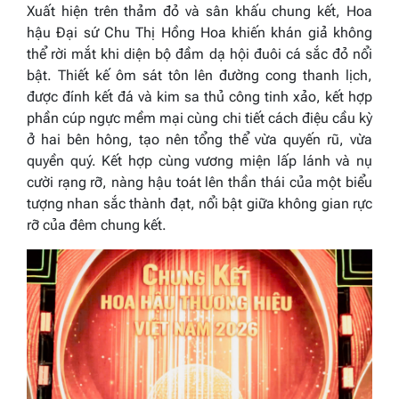
Xuất hiện trên thảm đỏ và sân khấu chung kết, Hoa
hậu Đại sứ Chu Thị Hồng Hoa khiến khán giả không
thể rời mắt khi diện bộ đầm dạ hội đuôi cá sắc đỏ nổi
bật. Thiết kế ôm sát tôn lên đường cong thanh lịch,
được đính kết đá và kim sa thủ công tinh xảo, kết hợp
phần cúp ngực mềm mại cùng chi tiết cách điệu cầu kỳ
ở hai bên hông, tạo nên tổng thể vừa quyến rũ, vừa
quyền quý. Kết hợp cùng vương miện lấp lánh và nụ
cười rạng rỡ, nàng hậu toát lên thần thái của một biểu
tượng nhan sắc thành đạt, nổi bật giữa không gian rực
rỡ của đêm chung kết.