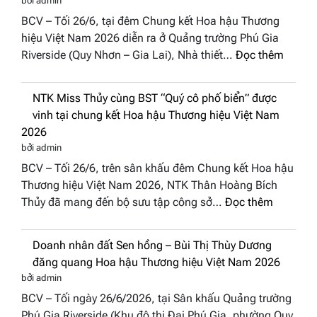
bởi admin
Việt
BCV – Tối 26/6, tại đêm Chung kết Hoa hậu Thương
vào
hiệu Việt Nam 2026 diễn ra ở Quảng trường Phú Gia
“Đông
:
Riverside (Quy Nhơn – Gia Lai), Nhà thiết…
Đọc thêm
Phương
“Dáng
Hội
hoa
Tụ”
NTK Miss Thủy cùng BST “Quý cô phố biển” được
Tháp
tại
vinh tại chung kết Hoa hậu Thương hiệu Việt Nam
Cổ”
Global
2026
trở
Fashion
bởi admin
thành
Week
BCV – Tối 26/6, trên sân khấu đêm Chung kết Hoa hậu
điểm
All
Thương hiệu Việt Nam 2026, NTK Thân Hoàng Bích
nhấn
Stars
:
Thủy đã mang đến bộ sưu tập công sở…
Đọc thêm
nghệ
2026
NTK
thuật
Miss
tại
Doanh nhân đất Sen hồng – Bùi Thị Thùy Dương
Thủy
Hoa
đăng quang Hoa hậu Thương hiệu Việt Nam 2026
cùng
hậu
bởi admin
BST
Thươn
BCV – Tối ngày 26/6/2026, tại Sân khấu Quảng trường
“Quý
hiệu
Phú Gia Riverside (Khu đô thị Đại Phú Gia, phường Quy