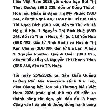
hiệu Việt Nam 2026 gồm:Hoa hậu
Bùi Thị
Thùy Dương (SBD 225, đến từ Đồng Tháp);
Hoa hậu Nhân ái Đặng Thị Mỹ Phước (SBD
241, đến từ Nghệ An); Hoa hậu Trí tuệ Trần
Thị Ngọc Bích (SBD 668, đến từ Thủ đô Hà
Nội); Á hậu 1 Nguyễn Thị Bích Huệ (SBD
268, đến từ Thanh Hóa), Á hậu 2 Lê Yến Hoa
(SBD 192, đến từ Ninh Bình) và Huỳnh Thị
Kim Chung (SBD 099, đến từ Gia Lai), Á hậu
3 Nguyễn Phương Quỳnh Uyên (SBD 095,
đến từ Đắk Lắk) và Nguyễn Thị Thanh Trinh
(SBD 366, đến từ TP. Huế).
Tối ngày 26/6/2026, tại Sân khấu Quảng
trường Phú Gia Riverside (tỉnh Gia Lai),
đêm Chung kết Hoa hậu Thương hiệu Việt
Nam 2026 (mùa giải thứ tư) đã diễn ra
thành công tốt đẹp, ghi dấu ấn là hoạt
động văn hóa chính thống đồng hành cùng