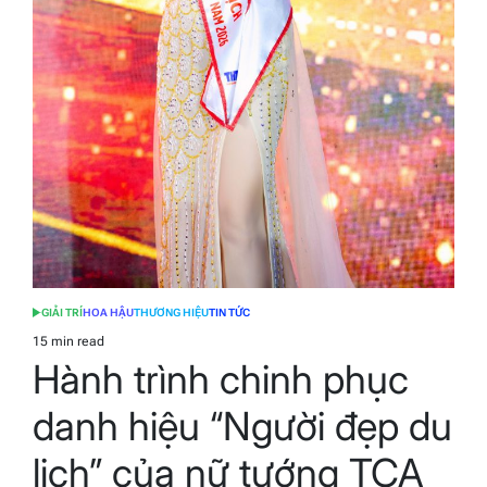
GIẢI TRÍ
HOA HẬU
THƯƠNG HIỆU
TIN TỨC
POSTED
IN
15 min read
Estimated
Hành trình chinh phục
read
time
danh hiệu “Người đẹp du
lịch” của nữ tướng TCA