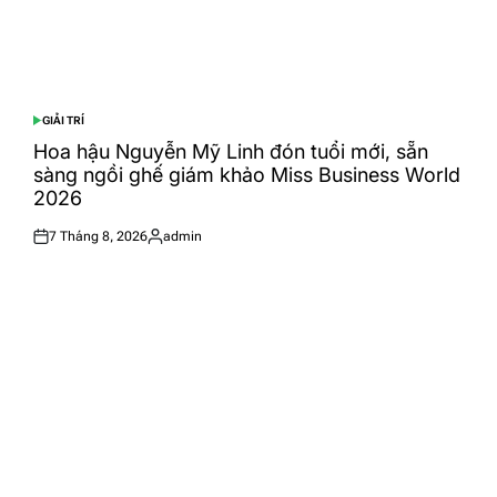
GIẢI TRÍ
POSTED
IN
Hoa hậu Nguyễn Mỹ Linh đón tuổi mới, sẵn
sàng ngồi ghế giám khảo Miss Business World
2026
7 Tháng 8, 2026
admin
Posted
Posted
on
by