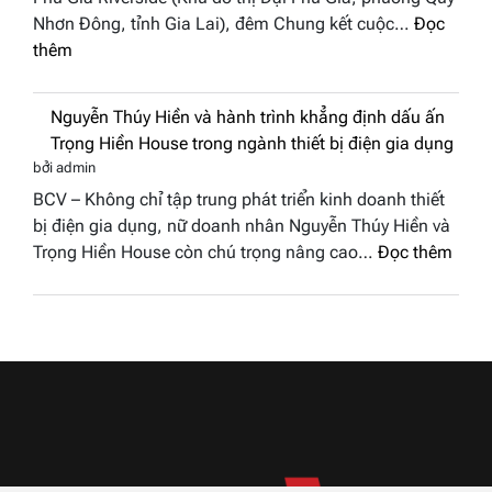
cô
Việt
Nhơn Đông, tỉnh Gia Lai), đêm Chung kết cuộc…
Đọc
phố
Nam
:
thêm
biển”
2026
Doanh
được
nhân
vinh
Nguyễn Thúy Hiền và hành trình khẳng định dấu ấn
đất
tại
Trọng Hiền House trong ngành thiết bị điện gia dụng
Sen
chung
bởi admin
hồng
kết
BCV – Không chỉ tập trung phát triển kinh doanh thiết
–
Hoa
bị điện gia dụng, nữ doanh nhân Nguyễn Thúy Hiền và
Bùi
hậu
:
Trọng Hiền House còn chú trọng nâng cao…
Đọc thêm
Thị
Thương
Nguy
Thùy
hiệu
Thúy
Dương
Việt
Hiền
đăng
Nam
và
quang
2026
hành
Hoa
trình
hậu
khẳn
Thương
định
hiệu
dấu