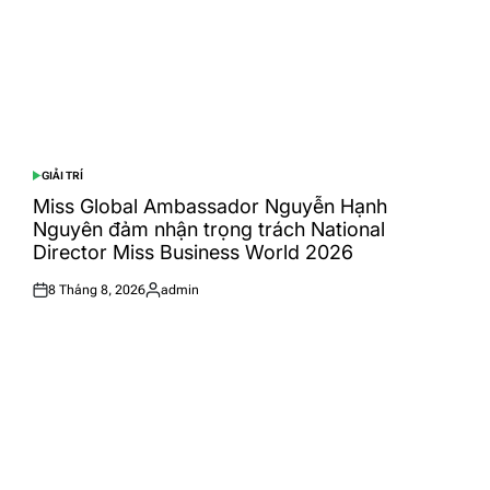
GIẢI TRÍ
POSTED
IN
Miss Global Ambassador Nguyễn Hạnh
Nguyên đảm nhận trọng trách National
Director Miss Business World 2026
8 Tháng 8, 2026
admin
Posted
Posted
on
by