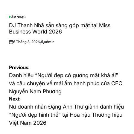
ÂM NHẠC
POSTED
IN
DJ Thanh Nhã sẵn sàng góp mặt tại Miss
Business World 2026
6 Tháng 8, 2026
admin
Posted
Posted
on
by
Điều
Previous:
hướng
Danh hiệu “Người đẹp có gương mặt khả ái”
bài
và câu chuyện về mái ấm hạnh phúc của CEO
Nguyễn Nam Phương
viết
Next:
Nữ doanh nhân Đặng Anh Thư giành danh hiệu
“Người đẹp hình thể” tại Hoa hậu Thương hiệu
Việt Nam 2026