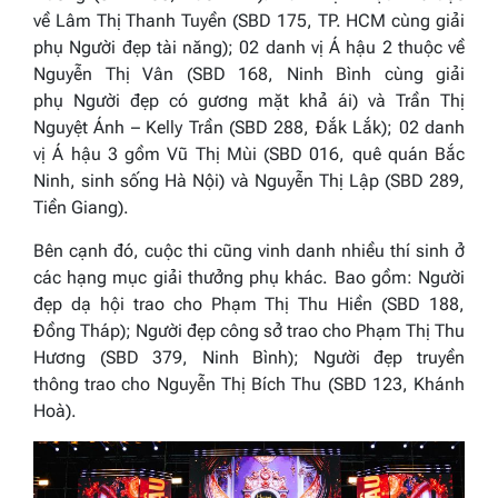
về Lâm Thị Thanh Tuyền (SBD 175, TP. HCM cùng giải
phụ
Người đẹp
tài năng
); 02 danh vị Á hậu 2 thuộc về
Nguyễn Thị Vân (SBD 168, Ninh Bình cùng giải
phụ
Người đẹp
có gương mặt khả ái
) và Trần Thị
Nguyệt Ánh – Kelly Trần (SBD 288, Đắk Lắk); 02 danh
vị Á hậu 3 gồm Vũ Thị Mùi (SBD 016, quê quán Bắc
Ninh, sinh sống Hà Nội) và Nguyễn Thị Lập (SBD 289,
Tiền Giang).
Bên cạnh đó, cuộc thi cũng vinh danh nhiều thí sinh ở
các hạng mục giải thưởng phụ khác. Bao gồm:
Người
đẹp dạ hội
trao cho Phạm Thị Thu Hiền (SBD 188,
Đồng Tháp);
Người đẹp
công sở
trao cho Phạm Thị Thu
Hương (SBD 379, Ninh Bình);
Người đẹp
truyền
thông
trao cho Nguyễn Thị Bích Thu (SBD 123, Khánh
Hoà).