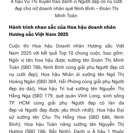
Á hậu Vũ Thị Xuyến trao danh vị Người đẹp có nụ cười
đẹp cho nữ doanh nhân quê Ninh Bình – Đoàn Thị
Minh Toán
Hành trình nhan sắc của Hoa hậu doanh nhân
Hương sắc Việt Nam 2025
Cuộc thi
Hoa hậu Doanh nhân H
ương sắc Việt
Nam
2025
với kết quả Top 10 chung cuộc, bao gồm:
Ngôi vị tân hoa hậu được xướng tên Đoàn Thị Minh
Toán (SBD 786, Ninh Bình cùng giải phụ
Người đẹp có
nụ cười đẹp
);
Hoa hậu Nhân ái
xướng tên Ngô Thị
Hoàng Ngân (SBD 369, Hải Phòng cùng giải phụ
Người
đẹp
áo dài
);
Hoa hậu Trí tuệ
xướng tên Nguyễn Thị
Hằng Nga (SBD 179, quê quán Vĩnh Long, sinh sống
TP. HCM cùng giải phụ
Người đẹp
có làn da
đẹp
và
Người đẹp
được yêu thích nhất
);
Hoa hậu Đại
sứ
xướng tên Chu Thị Hồng Hoa (SBD 686, Ninh
Bình);
Hoa hậu Toàn năng
xướng tên Nguyễn Thị
Hương (SBD 186, Bắc Ninh). Danh vị Á hậu 1 thuộc