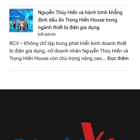
Doanh
vinh
nhân
tại
Nguyễn Thúy Hiền và hành trình khẳng
đất
chung
định dấu ấn Trọng Hiền House trong
Sen
kết
ngành thiết bị điện gia dụng
hồng
Hoa
bởi admin
–
hậu
BCV – Không chỉ tập trung phát triển kinh doanh thiết
Bùi
Thương
bị điện gia dụng, nữ doanh nhân Nguyễn Thúy Hiền và
Thị
hiệu
:
Trọng Hiền House còn chú trọng nâng cao…
Đọc thêm
Thùy
Việt
Nguy
Dương
Nam
Thúy
đăng
2026
Hiền
quang
và
Hoa
hành
hậu
trình
Thương
khẳn
hiệu
định
Việt
dấu
Nam
ấn
2026