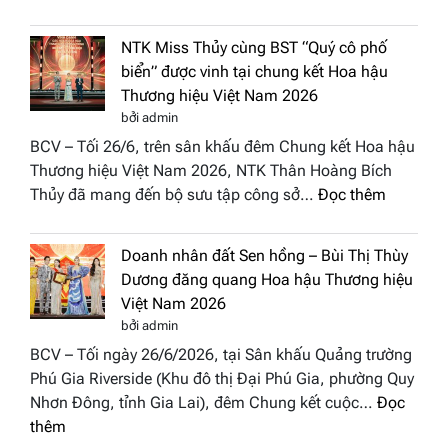
“Dáng
Tụ”
hoa
tại
NTK Miss Thủy cùng BST “Quý cô phố
Tháp
Global
biển” được vinh tại chung kết Hoa hậu
Cổ”
Fashion
Thương hiệu Việt Nam 2026
trở
Week
bởi admin
thành
All
BCV – Tối 26/6, trên sân khấu đêm Chung kết Hoa hậu
điểm
Stars
Thương hiệu Việt Nam 2026, NTK Thân Hoàng Bích
nhấn
2026
:
Thủy đã mang đến bộ sưu tập công sở…
Đọc thêm
nghệ
NTK
thuật
Miss
tại
Doanh nhân đất Sen hồng – Bùi Thị Thùy
Thủy
Hoa
Dương đăng quang Hoa hậu Thương hiệu
cùng
hậu
Việt Nam 2026
BST
Thươn
bởi admin
“Quý
hiệu
BCV – Tối ngày 26/6/2026, tại Sân khấu Quảng trường
cô
Việt
Phú Gia Riverside (Khu đô thị Đại Phú Gia, phường Quy
phố
Nam
Nhơn Đông, tỉnh Gia Lai), đêm Chung kết cuộc…
Đọc
biển”
2026
:
thêm
được