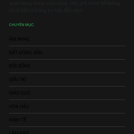
quan trọng trong cuộc sống. Hãy ghé thăm để không
bỏ lỡ bất kỳ thông tin hấp dẫn nào!
CHUYÊN MỤC
ÂM NHẠC
BẤT ĐỘNG SẢN
ĐỜI SỐNG
GIẢI TRÍ
GIÁO DỤC
HOA HẬU
KINH TẾ
LÀM ĐẸP