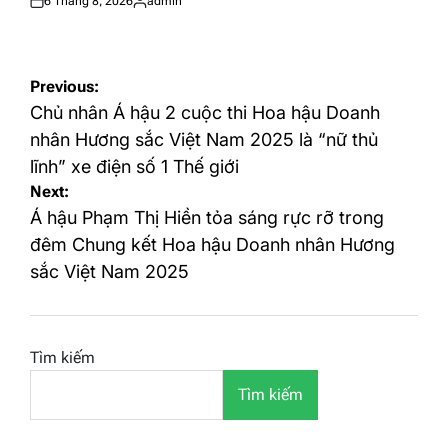
6 Tháng 8, 2026
admin
Posted
Posted
on
by
Điều
Previous:
hướng
Chủ nhân Á hậu 2 cuộc thi Hoa hậu Doanh
bài
nhân Hương sắc Việt Nam 2025 là “nữ thủ
lĩnh” xe điện số 1 Thế giới
viết
Next:
Á hậu Phạm Thị Hiền tỏa sáng rực rỡ trong
đêm Chung kết Hoa hậu Doanh nhân Hương
sắc Việt Nam 2025
Tìm kiếm
Tìm kiếm