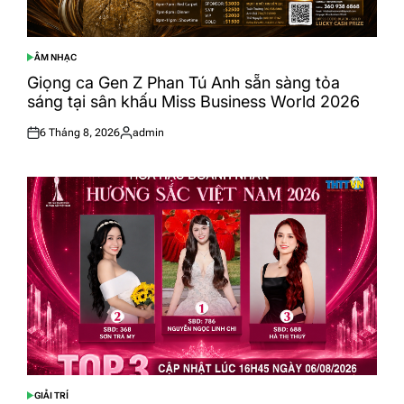
ÂM NHẠC
POSTED
IN
Giọng ca Gen Z Phan Tú Anh sẵn sàng tỏa
sáng tại sân khấu Miss Business World 2026
6 Tháng 8, 2026
admin
Posted
Posted
on
by
GIẢI TRÍ
POSTED