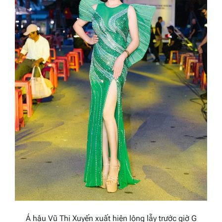
Á hậu Vũ Thị Xuyến xuất hiện lộng lẫy trước giờ G