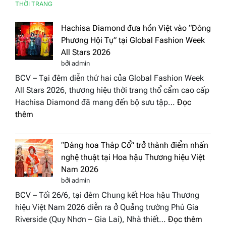
THỜI TRANG
Hachisa Diamond đưa hồn Việt vào “Đông
Phương Hội Tụ” tại Global Fashion Week
All Stars 2026
bởi admin
BCV – Tại đêm diễn thứ hai của Global Fashion Week
All Stars 2026, thương hiệu thời trang thổ cẩm cao cấp
Hachisa Diamond đã mang đến bộ sưu tập…
Đọc
:
thêm
Hachisa
Diamond
“Dáng hoa Tháp Cổ” trở thành điểm nhấn
đưa
nghệ thuật tại Hoa hậu Thương hiệu Việt
hồn
Nam 2026
Việt
bởi admin
vào
BCV – Tối 26/6, tại đêm Chung kết Hoa hậu Thương
“Đông
hiệu Việt Nam 2026 diễn ra ở Quảng trường Phú Gia
Phương
:
Riverside (Quy Nhơn – Gia Lai), Nhà thiết…
Đọc thêm
Hội