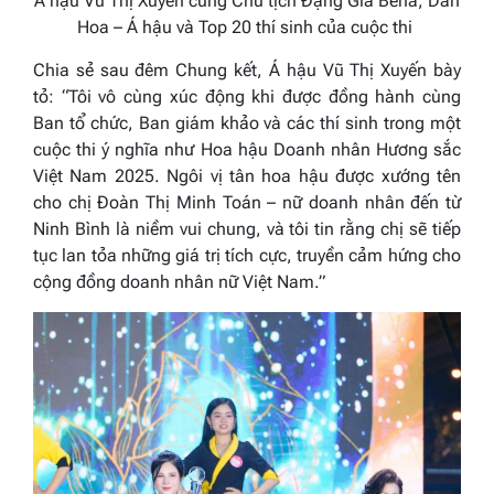
Á hậu Vũ Thị Xuyến cùng Chủ tịch Đặng Gia Bena, Dàn
Hoa – Á hậu và Top 20 thí sinh của cuộc thi
Chia sẻ sau đêm Chung kết, Á hậu Vũ Thị Xuyến bày
tỏ:
“Tôi vô cùng xúc động khi được đồng hành cùng
Ban tổ chức, Ban giám khảo và các thí sinh trong một
cuộc thi ý nghĩa như Hoa hậu Doanh nhân Hương sắc
Việt Nam 2025. Ngôi vị tân hoa hậu được xướng tên
cho chị Đoàn Thị Minh Toán – nữ doanh nhân đến từ
Ninh Bình là niềm vui chung, và tôi tin rằng chị sẽ tiếp
tục lan tỏa những giá trị tích cực, truyền cảm hứng cho
cộng đồng doanh nhân nữ Việt Nam.”