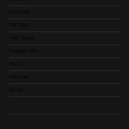
SỨC KHỎE
THỂ THAO
THỜI TRANG
THƯƠNG HIỆU
TIN TỨC
VĂN HÓA
XÃ HỘI