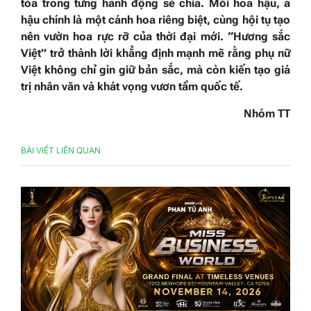
tỏa trong từng hành động sẻ chia. Mỗi hoa hậu, á
hậu chính là một cánh hoa riêng biệt, cùng hội tụ tạo
nên vườn hoa rực rỡ của thời đại mới. “Hương sắc
Việt” trở thành lời khẳng định mạnh mẽ rằng phụ nữ
Việt không chỉ gìn giữ bản sắc, mà còn kiến tạo giá
trị nhân văn và khát vọng vươn tầm quốc tế.
Nhóm TT
BÀI VIẾT LIÊN QUAN