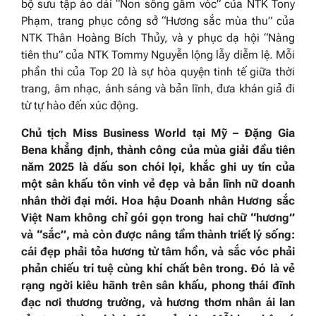
bộ sưu tập áo dài
“Non sông gấm vóc”
của NTK Tony
Phạm, trang phục công sở
“Hương sắc mùa thu”
của
NTK Thân Hoàng Bích Thủy, và y phục dạ hội
“Nàng
tiên thu”
của NTK Tommy Nguyễn lộng lẫy diễm lệ. Mỗi
phần thi của Top 20 là sự hòa quyện tinh tế giữa thời
trang, âm nhạc, ánh sáng và bản lĩnh, đưa khán giả đi
từ tự hào đến xúc động.
Chủ tịch Miss Business World tại Mỹ – Đặng Gia
Bena khẳng định, thành công của mùa giải đầu tiên
năm 2025 là dấu son chói lọi, khắc ghi uy tín của
một sân khấu tôn vinh vẻ đẹp và bản lĩnh nữ doanh
nhân thời đại mới. Hoa hậu Doanh nhân Hương sắc
Việt Nam không chỉ gói gọn trong hai chữ “hương”
và “sắc”, mà còn được nâng tầm thành triết lý sống:
cái đẹp phải tỏa hương từ tâm hồn, và sắc vóc phải
phản chiếu trí tuệ cùng khí chất bên trong. Đó là vẻ
rạng ngời kiêu hãnh trên sân khấu, phong thái đĩnh
đạc nơi thương trường, và hương thơm nhân ái lan