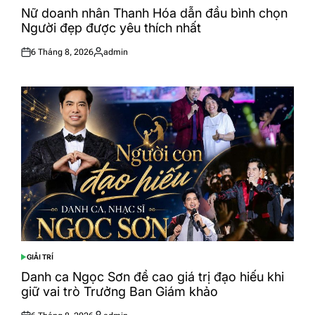
IN
Nữ doanh nhân Thanh Hóa dẫn đầu bình chọn
Người đẹp được yêu thích nhất
6 Tháng 8, 2026
admin
Posted
Posted
on
by
GIẢI TRÍ
POSTED
IN
Danh ca Ngọc Sơn đề cao giá trị đạo hiếu khi
giữ vai trò Trưởng Ban Giám khảo