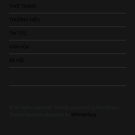
THỜI TRANG
THƯƠNG HIỆU
TIN TỨC
VĂN HÓA
XÃ HỘI
© All rights reserved. Proudly powered by WordPress.
Theme NewsArc designed by
WPInterface
.