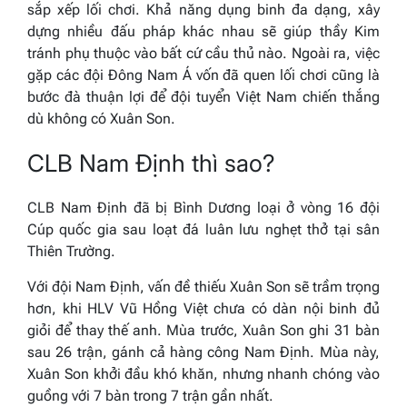
sắp xếp lối chơi. Khả năng dụng binh đa dạng, xây
dựng nhiều đấu pháp khác nhau sẽ giúp thầy Kim
tránh phụ thuộc vào bất cứ cầu thủ nào. Ngoài ra, việc
gặp các đội Đông Nam Á vốn đã quen lối chơi cũng là
bước đà thuận lợi để đội tuyển Việt Nam chiến thắng
dù không có Xuân Son.
CLB Nam Định thì sao?
CLB Nam Định đã bị Bình Dương loại ở vòng 16 đội
Cúp quốc gia sau loạt đá luân lưu nghẹt thở tại sân
Thiên Trường.
Với đội Nam Định, vấn đề thiếu Xuân Son sẽ trầm trọng
hơn, khi HLV Vũ Hồng Việt chưa có dàn nội binh đủ
giỏi để thay thế anh. Mùa trước, Xuân Son ghi 31 bàn
sau 26 trận, gánh cả hàng công Nam Định. Mùa này,
Xuân Son khởi đầu khó khăn, nhưng nhanh chóng vào
guồng với 7 bàn trong 7 trận gần nhất.