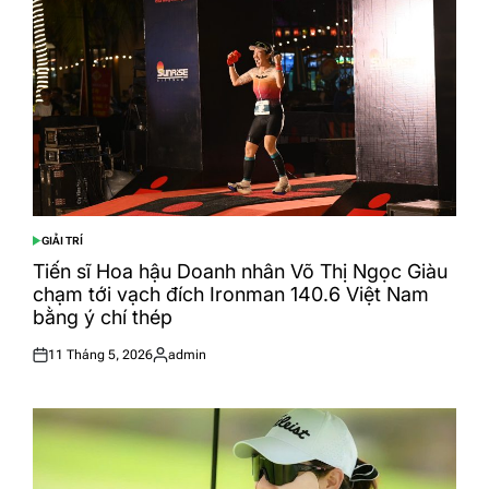
GIẢI TRÍ
POSTED
IN
Tiến sĩ Hoa hậu Doanh nhân Võ Thị Ngọc Giàu
chạm tới vạch đích Ironman 140.6 Việt Nam
bằng ý chí thép
11 Tháng 5, 2026
admin
Posted
Posted
on
by