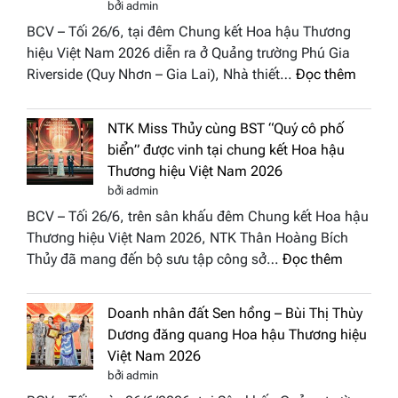
Việt
bởi admin
vào
Nam
BCV – Tối 26/6, tại đêm Chung kết Hoa hậu Thương
“Đông
2026
hiệu Việt Nam 2026 diễn ra ở Quảng trường Phú Gia
Phương
:
Riverside (Quy Nhơn – Gia Lai), Nhà thiết…
Đọc thêm
Hội
“Dáng
Tụ”
hoa
tại
NTK Miss Thủy cùng BST “Quý cô phố
Tháp
Global
biển” được vinh tại chung kết Hoa hậu
Cổ”
Fashion
Thương hiệu Việt Nam 2026
trở
Week
bởi admin
thành
All
BCV – Tối 26/6, trên sân khấu đêm Chung kết Hoa hậu
điểm
Stars
Thương hiệu Việt Nam 2026, NTK Thân Hoàng Bích
nhấn
2026
:
Thủy đã mang đến bộ sưu tập công sở…
Đọc thêm
nghệ
NTK
thuật
Miss
tại
Doanh nhân đất Sen hồng – Bùi Thị Thùy
Thủy
Hoa
Dương đăng quang Hoa hậu Thương hiệu
cùng
hậu
Việt Nam 2026
BST
Thươn
bởi admin
“Quý
hiệu