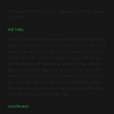
hiệu
Việt
Address: 1101 Rue Jeanne – Mance, Montréal, Quebec
Nam
H2Z 1W8
2026
GIỚI THIỆU
"Báo Chí Việt" là một trang web cung cấp thông tin đa
dạng về các sự kiện chính trị, kinh tế, văn hóa và xã hội
trong nước và quốc tế. Với đội ngũ phóng viên chuyên
nghiệp và nhiều năm kinh nghiệm, trang web mang
đến những bài viết chất lượng, phân tích sâu sắc và
góc nhìn đa chiều. Ngoài ra, "Báo Chí Việt" còn chú
trọng đến việc cập nhật tin tức nhanh chóng và chính
xác, giúp độc giả nắm bắt kịp thời những diễn biến
quan trọng trong cuộc sống. Hãy ghé thăm để không
bỏ lỡ bất kỳ thông tin hấp dẫn nào!
CHUYÊN MỤC