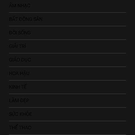
ÂM NHẠC
BẤT ĐỘNG SẢN
ĐỜI SỐNG
GIẢI TRÍ
GIÁO DỤC
HOA HẬU
KINH TẾ
LÀM ĐẸP
SỨC KHỎE
THỂ THAO