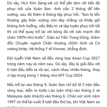
Dù vậy, HLV Kim Sang-sik có thể yên tâm với tiến độ
phục hồi của Xuân Son. Anh cần 2 tháng để liền
xương, sau đó thêm 6 tháng tập phục hồi. “Son bị tổn
thương gãy thân xương còn dây chằng và khớp gối
không ảnh hưởng, nếu điều trị và tập luyện phục hồi tốt
thì có thể quay trở lại với bóng đá với sức mạnh đôi
chân 100% như trước”, Giáo sư Trần Trung Dũng, Giám
đốc Chuyên ngành Chấn thương chỉnh hình và Cơ
xương khớp, Hệ thống Y tế Vinmec, khẳng định.
Đội tuyển Việt Nam sẽ đấu vòng loại Asian Cup 2027
trong năm nay và năm sau. Dù vậy, đây là giải đấu với
6 trận đấu diễn ra rời rạc, cách nhau nhiều tháng, thay
vì tập trung trong 1 tháng như AFF Cup 2024.
Nếu trở lại vào tháng 9, Xuân Son chỉ bỏ lỡ 2 trận đầu
vòng loại, diễn ra trước Lào (sân nhà) vào tháng 3 và
Malaysia (sân khách) vào tháng 6. Chân sút sinh năm
1997 có thể tái xuất ở lượt đấu thứ ba, khi Việt Nam so