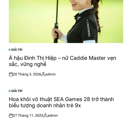
GIẢI TRÍ
POSTED
IN
Á hậu Đinh Thị Hiệp – nữ Caddie Master vẹn
sắc, vững nghề
20 Tháng 3, 2026
admin
Posted
Posted
on
by
GIẢI TRÍ
POSTED
IN
Hoa khôi võ thuật SEA Games 28 trở thành
biểu tượng doanh nhân trẻ 9x
27 Tháng 11, 2025
admin
Posted
Posted
on
by