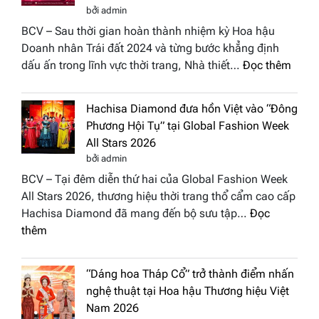
bởi admin
BCV – Sau thời gian hoàn thành nhiệm kỳ Hoa hậu
Doanh nhân Trái đất 2024 và từng bước khẳng định
:
dấu ấn trong lĩnh vực thời trang, Nhà thiết…
Đọc thêm
NTK
Vươn
Hachisa Diamond đưa hồn Việt vào “Đông
Thị
Phương Hội Tụ” tại Global Fashion Week
Hươn
All Stars 2026
tái
bởi admin
xuất
BCV – Tại đêm diễn thứ hai của Global Fashion Week
“ghế
All Stars 2026, thương hiệu thời trang thổ cẩm cao cấp
nóng
Hachisa Diamond đã mang đến bộ sưu tập…
Đọc
Hoa
:
thêm
hậu
Hachisa
Doan
Diamond
nhân
“Dáng hoa Tháp Cổ” trở thành điểm nhấn
đưa
Hươn
nghệ thuật tại Hoa hậu Thương hiệu Việt
hồn
sắc
Nam 2026
Việt