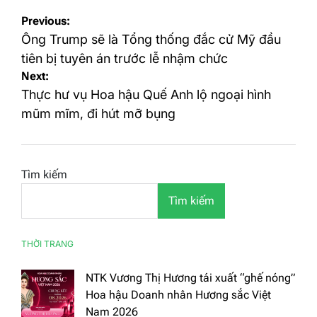
Điều
Previous:
hướng
Ông Trump sẽ là Tổng thống đắc cử Mỹ đầu
bài
tiên bị tuyên án trước lễ nhậm chức
Next:
viết
Thực hư vụ Hoa hậu Quế Anh lộ ngoại hình
mũm mĩm, đi hút mỡ bụng
Tìm kiếm
Tìm kiếm
THỜI TRANG
NTK Vương Thị Hương tái xuất “ghế nóng”
Hoa hậu Doanh nhân Hương sắc Việt
Nam 2026