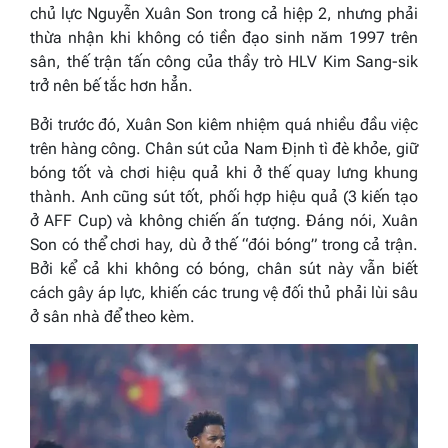
chủ lực Nguyễn Xuân Son trong cả hiệp 2, nhưng phải
thừa nhận khi không có tiền đạo sinh năm 1997 trên
sân, thế trận tấn công của thầy trò HLV Kim Sang-sik
trở nên bế tắc hơn hẳn.
Bởi trước đó, Xuân Son kiêm nhiệm quá nhiều đầu việc
trên hàng công. Chân sút của Nam Định tì đè khỏe, giữ
bóng tốt và chơi hiệu quả khi ở thế quay lưng khung
thành. Anh cũng sút tốt, phối hợp hiệu quả (3 kiến tạo
ở AFF Cup) và không chiến ấn tượng. Đáng nói, Xuân
Son có thể chơi hay, dù ở thế “đói bóng” trong cả trận.
Bởi kể cả khi không có bóng, chân sút này vẫn biết
cách gây áp lực, khiến các trung vệ đối thủ phải lùi sâu
ở sân nhà để theo kèm.