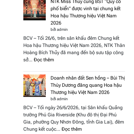
NTK Miss Thủy cùng BST “Quý cô
Tháp
Fashion
phố biển” được vinh tại chung kết
Cổ”
Week
Hoa hậu Thương hiệu Việt Nam
trở
All
2026
thành
Stars
bởi admin
điểm
2026
BCV – Tối 26/6, trên sân khấu đêm Chung kết
nhấn
Hoa hậu Thương hiệu Việt Nam 2026, NTK Thân
nghệ
Hoàng Bích Thủy đã mang đến bộ sưu tập công
thuật
:
sở…
Đọc thêm
tại
NTK
Hoa
Miss
hậu
Doanh nhân đất Sen hồng – Bùi Thị
Thủy
Thương
Thùy Dương đăng quang Hoa hậu
cùng
hiệu
Thương hiệu Việt Nam 2026
BST
Việt
bởi admin
“Quý
Nam
BCV – Tối ngày 26/6/2026, tại Sân khấu Quảng
cô
2026
trường Phú Gia Riverside (Khu đô thị Đại Phú
phố
Gia, phường Quy Nhơn Đông, tỉnh Gia Lai), đêm
biển”
:
Chung kết cuộc…
Đọc thêm
được