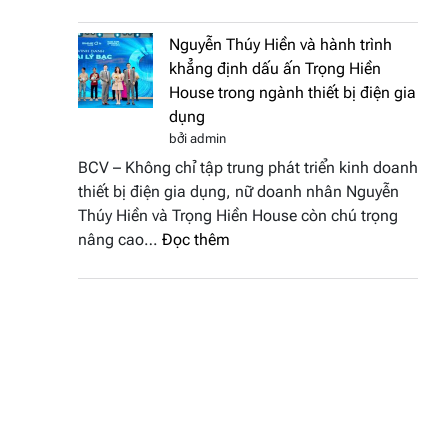
Doanh
vinh
nhân
tại
Nguyễn Thúy Hiền và hành trình
đất
chung
khẳng định dấu ấn Trọng Hiền
Sen
kết
House trong ngành thiết bị điện gia
hồng
Hoa
dụng
–
hậu
bởi admin
Bùi
Thương
BCV – Không chỉ tập trung phát triển kinh doanh
Thị
hiệu
thiết bị điện gia dụng, nữ doanh nhân Nguyễn
Thùy
Việt
Thúy Hiền và Trọng Hiền House còn chú trọng
Dương
Nam
:
nâng cao…
Đọc thêm
đăng
2026
Nguyễn
quang
Thúy
Hoa
Hiền
hậu
và
Thương
hành
hiệu
trình
Việt
khẳng
Nam
định
2026