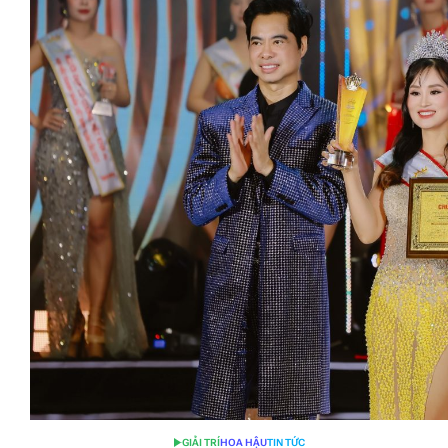
GIẢI TRÍ
HOA HẬU
TIN TỨC