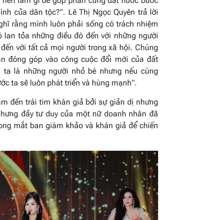
n nên làm gì để góp phần cùng đất nước bước
ình của dân tộc?
”. Lê Thị Ngọc Quyên trả lời
ghĩ rằng mình luôn phải sống có trách nhiệm
ó lan tỏa những điều đó đến với những người
đến với tất cả mọi người trong xã hội. Chúng
hân đóng góp vào công cuộc đổi mới của đất
ng ta là những người nhỏ bé nhưng nếu cùng
ước ta sẽ luôn phát triển và hùng mạnh”.
m đến trái tim khán giả bởi sự giản dị nhưng
hưng đầy tư duy của một nữ doanh nhân đã
rong mắt ban giám khảo và khán giả để chiến