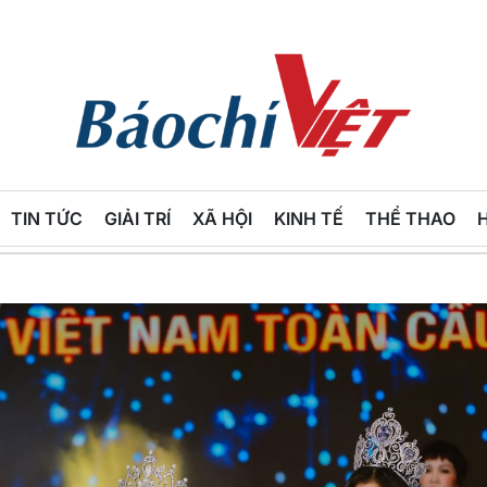
Báo
Chí
TIN TỨC
GIẢI TRÍ
XÃ HỘI
KINH TẾ
THỂ THAO
Việt