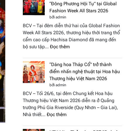
“Đông Phương Hội Tụ” tại Global
Fashion Week All Stars 2026
bởi admin
BCV – Tại đêm diễn thứ hai của Global Fashion
Week All Stars 2026, thương hiệu thời trang thổ
cẩm cao cấp Hachisa Diamond đã mang đến
:
bộ sưu tập…
Đọc thêm
Hachisa
Diamond
“Dáng hoa Tháp Cổ” trở thành
đưa
điểm nhấn nghệ thuật tại Hoa hậu
hồn
Thương hiệu Việt Nam 2026
Việt
bởi admin
vào
BCV – Tối 26/6, tại đêm Chung kết Hoa hậu
“Đông
Thương hiệu Việt Nam 2026 diễn ra ở Quảng
Phương
trường Phú Gia Riverside (Quy Nhơn – Gia Lai),
Hội
:
Nhà thiết…
Đọc thêm
Tụ”
“Dáng
tại
hoa
Global