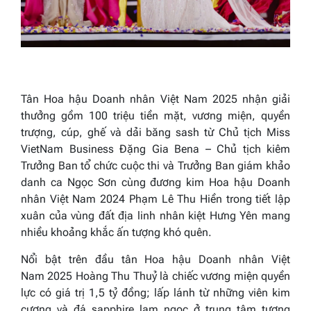
Tân
Hoa hậu Doanh nhân Việt Nam
2025
nhận giải
thưởng gồm 100 triệu tiền mặt, vương miện, quyền
trượng, cúp, ghế và dải băng sash từ Chủ tịch
Miss
Viet
N
am Business
Đặng Gia Bena – Chủ tịch kiêm
Trưởng Ban tổ chức cuộc thi và Trưởng Ban giám khảo
danh ca Ngọc Sơn cùng đương kim
Hoa hậu
Doanh
nhân
Việt Nam 202
4
Phạm Lê Thu Hiền trong tiết lập
xuân của vùng đất địa linh nhân kiệt Hưng Yên mang
nhiều khoảng khắc ấn tượng khó quên.
Nổi bật trên đầu tân
Hoa hậu Doanh nhân Việt
Nam
2025
Hoàng Thu Thuỷ là chiếc vương miện quyền
lực có giá trị 1,5 tỷ đồng; lấp lánh từ những viên kim
cương và đá sapphire lam ngọc ở trung tâm tượng