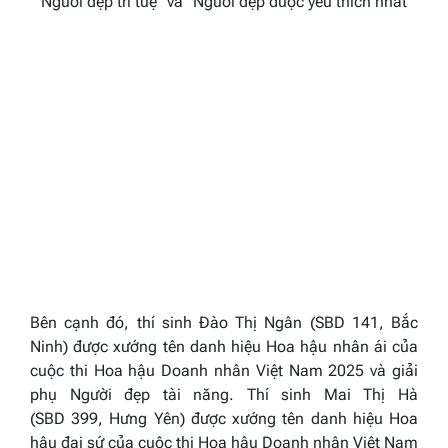
“Người đẹp trí tuệ” và “Người đẹp được yêu thích nhất”
Bên cạnh đó, thí sinh Đào Thị Ngân (SBD 141, Bắc
Ninh) được xướng tên danh hiệu
Hoa hậu nhân ái
của
cuộc thi
Hoa hậu
Doanh nhân
Việt Nam 202
5
và giải
phụ
Người đẹ
p tài năng.
Thí sinh Mai Thị Hà
(SBD 399, Hưng Yên) được xướng tên danh hiệu
Hoa
hậu đại sứ
của cuộc thi
Hoa hậu
Doanh nhân
Việt Nam