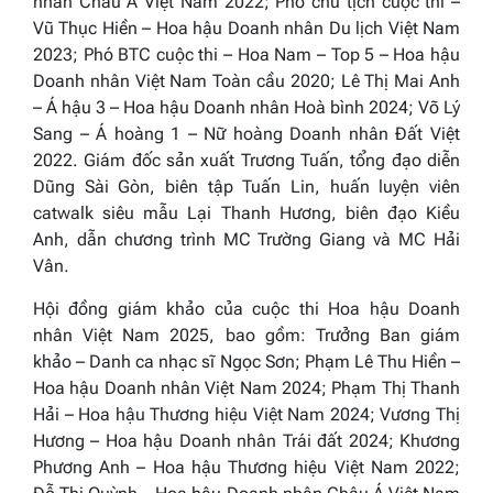
nhân Châu Á Việt Nam 2022
; Phó chủ tịch cuộc thi –
Vũ Thục Hiền –
Hoa hậu Doanh nhân Du lịch Việt Nam
2023
; Phó BTC cuộc thi – Hoa Nam – Top 5 –
Hoa hậu
Doanh nhân Việt Nam Toàn cầu 2020
; Lê Thị Mai Anh
– Á hậu 3 –
Hoa hậu Doanh nhân Hoà bình 2024
; Võ Lý
Sang – Á hoàng 1 –
Nữ hoàng Doanh nhân Đất Việt
2022.
Giám đốc sản xuất Trương Tuấn, tổng đạo diễn
Dũng Sài Gòn, biên tập Tuấn Lin, huấn luyện viên
catwalk siêu mẫu Lại Thanh Hương, biên đạo Kiều
Anh, dẫn chương trình MC Trường Giang và MC Hải
Vân.
Hội đồng giám khảo của cuộc thi
Hoa hậu
Doanh
nhân
Việt Nam 202
5
,
bao gồm: Trưởng Ban giám
khảo – Danh ca nhạc sĩ Ngọc Sơn; Phạm Lê Thu Hiền –
Hoa hậu Doanh nhân Việt Nam 2024
; Phạm Thị Thanh
Hải –
Hoa hậu Thương hiệu Việt Nam 2024
; Vương Thị
Hương –
Hoa hậu Doanh nhân Trái đất 2024
; Khương
Phương Anh –
Hoa
h
ậu Thương hiệu Việt Nam 2022
;