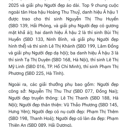
202
5
và giải phụ
Người đẹ
p áo dài
.
Top 9 chung cuộc
ngoài tân Hoa hậu Hoàng Thu Thuỷ, danh hiệu Á hậu 1
được trao cho thí sinh Nguyễn Thị Thu Huyền
(SBD 139, Hải Phòng, và giải phụ
Người đẹp có gương
mặt khả ái
); hai danh hiệu Á hậu 2 là thí sinh Bùi Thị
Huyền (SBD 133, Ninh Bình, và giải phụ
Người đẹp
hình thể
) và thí sinh Lê Thị Khánh (SBD 199, Lâm Đồng
và giải phụ
Người đẹp dạ hội
); ba danh hiệu Á hậu 3 là
thí sinh Tạ Thị Duyên (SBD 168, Hà Nội), thí sinh Lê Thị
Mỹ Linh (SBD 016, TP. Hồ Chí Minh), thí sinh Phạm Thị
Phương (SBD 225, Hà Tĩnh).
Ngoài ra, các giải thưởng phụ bao gồm:
Người đẹp
công sở:
Nguyễn Thị Thu Thư (SBD 077, Đồng Nai);
Người đẹp truyền thông:
Lê Thị Thanh (SBD 188, Hà
Nội);
Người đẹp thân thiện:
Vũ Thảo Phương (SBD 145,
Hưng Yên);
Người đẹp có nụ cười đẹp:
Phạm Thị Thêm
(SBD 198, Thanh Hoá);
Người đẹp có làn da đẹp:
Phạm
Thiên An (SBD 089, Hải Dương).