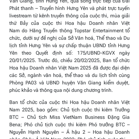
Văn Giang, tỉnh Hưng Yên, qua sóng trực tiếp của Đài
Phát thanh – Truyền hình Hưng Yên và phát trực tuyến
livestream từ kênh truyền thông của cuộc thi, mùa giải
thứ Bảy của cuộc thi
Hoa hậu
Doanh nhân
Việt
Nam
do Hãng Truyền thông Topstar Entertainment tổ
chức, dưới sự đề nghị của Sở Văn hoá, Thể thao và Du
lịch tỉnh Hưng Yên và sự chấp thuận UBND tỉnh Hưng
Yên theo Quyết định số: 175/UBND-KGVX ngày
20/01/2025. Trước đó, chiều 20/02/2025, Ban tổ chức
Hoa hậu
Doanh nhân
Việt Nam 202
5
đã được đại diện
các Sở, ngành văn hoá, thể thao và du lịch tỉnh cùng
Phòng PA03 và UBND huyện Văn Giang kiểm duyệt,
phúc khảo và thông qua nội dung chương trình.
Ban tổ chức của cuộc thi
Hoa hậu
Doanh nhân
Việt
Nam 202
5
,
bao gồm: Chủ tịch cuộc thi kiêm Trưởng
BTC – Chủ tịch
Miss VietNam Business
Đặng Gia
Bena; Phó chủ tịch cuộc thi kiêm Phó trưởng BTC –
Nguyễn Hạnh Nguyên – Á hậu 2 –
Hoa hậu Doanh