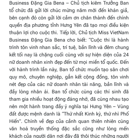
Business
Đặng Gia Bena – Chủ tịch kiêm Trưởng Ban
tổ chức đã gửi lời chúc mừng năm mới đến khán giả,
bên cạnh đó còn gửi lời cảm ơn chân thành đến chính
quyền địa phương tỉnh Hưng Yên đã tạo mọi điều kiện
thuận lợi cho cuộc thi. Tiếp lời, Chủ tịch
Miss VietNam
Business
Đặng Gia Bena cho biết
: “Cuộc thi là hành
trình tôn vinh nhan sắc, trí tuệ, bản lĩnh và
đêm chung
kết tối nay là chặng cuối cùng
với sự hiện diện của
24
nữ doanh nhân xinh đẹp đến từ mọi miền tổ quốc. Đến
với hành trình lần này, Ban tổ chức muốn tạo sân chơi
quy mô, chuyên nghiệp, gắn kết cộng đồng, tôn vinh
nét đẹp của các nữ doanh nhân tài năng, bản lĩnh và
đầy lòng nhân ái. Ban tổ chức cùng các thí sinh đã
tham gia nhiều hoạt động đáng nhớ,
đã cùng nhau
tạo
nên một
hành trang
đầy ý nghĩa
tại
Hưng Yên – Vùng
đất được mệnh danh là “Thứ nhất
K
inh kỳ, thứ nhì Phố
Hiến”. Chính vẻ đẹp của cảnh quan thiên nhiên
cùng
văn hoá truyền thống đặc sắc
cũng như lòng mến
khách của người dân nơi đây đã thôi thúc những người