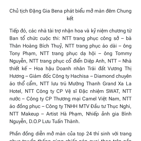
Chủ tịch Đặng Gia Bena phát biểu mở màn đêm Chung
kết
Tiếp đó, các nhà tài trợ nhận hoa và kỷ niệm chương từ
Ban tổ chức cuộc thi:
NTT trang phục công sở – bà
Thân Hoàng Bích Thuỷ
,
NTT trang phục áo dài – ông
Tony Phạm, NTT trang phục dạ hội – ông Tommy
Nguyễn,
NTT trang phục cổ điển Diệp Anh, NTT – Nhà
thiết kế – Hoa hậu Doanh nhân Trái đất Vương Thị
Hương – Giám đốc Công ty Hachisa – Diamond chuyên
áo thổ cẩm,
NTT lưu trú Mường Thanh Grand Xa La
Hotel
,
NTT Công ty CP Vệ sĩ Đặc nhiệm SWAT, NTT
nước – Công ty CP Thương mại Camel Việt Nam
, NTT
áo đồng phục – Công ty TNHH MTV Đầu tư Thục Nghi,
NTT Makeup – Artist Hà Phạm
, Nhiếp ảnh gia Bình
Nguyễn, D.O.P Lưu Tuấn Thành.
Phần đồng diễn mở màn của top 24 thí sinh với trang