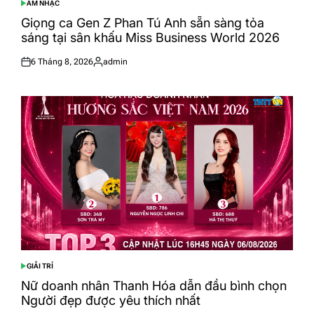
ÂM NHẠC
POSTED
IN
Giọng ca Gen Z Phan Tú Anh sẵn sàng tỏa
sáng tại sân khấu Miss Business World 2026
6 Tháng 8, 2026
admin
Posted
Posted
on
by
GIẢI TRÍ
POSTED
IN
Nữ doanh nhân Thanh Hóa dẫn đầu bình chọn
Người đẹp được yêu thích nhất