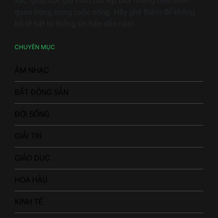
xác, giúp độc giả nắm bắt kịp thời những diễn biến
quan trọng trong cuộc sống. Hãy ghé thăm để không
bỏ lỡ bất kỳ thông tin hấp dẫn nào!
CHUYÊN MỤC
ÂM NHẠC
BẤT ĐỘNG SẢN
ĐỜI SỐNG
GIẢI TRÍ
GIÁO DỤC
HOA HẬU
KINH TẾ