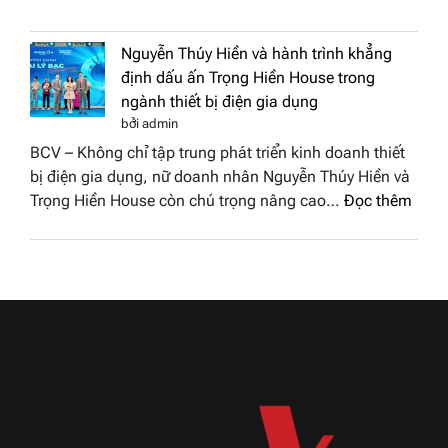
Doanh
vinh
nhân
tại
Nguyễn Thúy Hiền và hành trình khẳng
đất
chung
định dấu ấn Trọng Hiền House trong
Sen
kết
ngành thiết bị điện gia dụng
hồng
Hoa
bởi admin
–
hậu
BCV – Không chỉ tập trung phát triển kinh doanh thiết
Bùi
Thương
bị điện gia dụng, nữ doanh nhân Nguyễn Thúy Hiền và
Thị
hiệu
:
Trọng Hiền House còn chú trọng nâng cao…
Đọc thêm
Thùy
Việt
Nguy
Dương
Nam
Thúy
đăng
2026
Hiền
quang
và
Hoa
hành
hậu
trình
Thương
khẳn
hiệu
định
Việt
dấu
Nam
ấn
2026