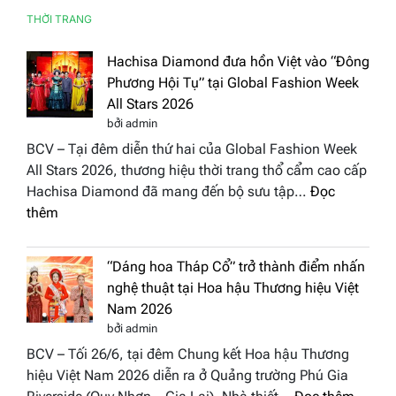
THỜI TRANG
Hachisa Diamond đưa hồn Việt vào “Đông
Phương Hội Tụ” tại Global Fashion Week
All Stars 2026
bởi admin
BCV – Tại đêm diễn thứ hai của Global Fashion Week
All Stars 2026, thương hiệu thời trang thổ cẩm cao cấp
Hachisa Diamond đã mang đến bộ sưu tập…
Đọc
:
thêm
Hachisa
Diamond
“Dáng hoa Tháp Cổ” trở thành điểm nhấn
đưa
nghệ thuật tại Hoa hậu Thương hiệu Việt
hồn
Nam 2026
Việt
bởi admin
vào
BCV – Tối 26/6, tại đêm Chung kết Hoa hậu Thương
“Đông
hiệu Việt Nam 2026 diễn ra ở Quảng trường Phú Gia
Phương
: