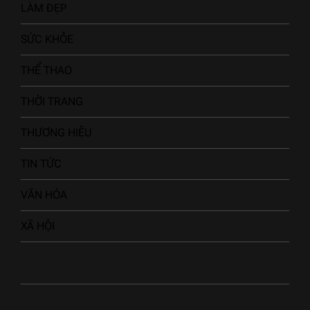
LÀM ĐẸP
SỨC KHỎE
THỂ THAO
THỜI TRANG
THƯƠNG HIỆU
TIN TỨC
VĂN HÓA
XÃ HỘI