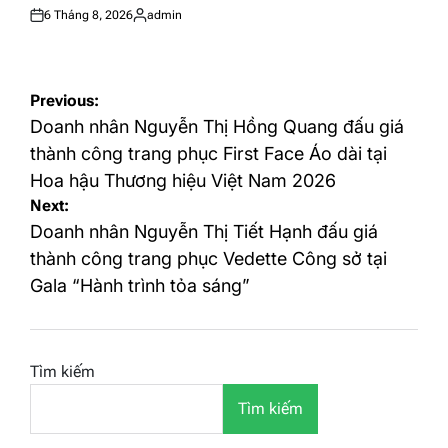
6 Tháng 8, 2026
admin
Posted
Posted
on
by
Điều
Previous:
hướng
Doanh nhân Nguyễn Thị Hồng Quang đấu giá
bài
thành công trang phục First Face Áo dài tại
Hoa hậu Thương hiệu Việt Nam 2026
viết
Next:
Doanh nhân Nguyễn Thị Tiết Hạnh đấu giá
thành công trang phục Vedette Công sở tại
Gala “Hành trình tỏa sáng”
Tìm kiếm
Tìm kiếm