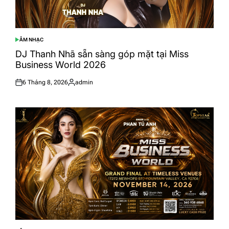
ÂM NHẠC
POSTED
IN
DJ Thanh Nhã sẵn sàng góp mặt tại Miss
Business World 2026
6 Tháng 8, 2026
admin
Posted
Posted
on
by