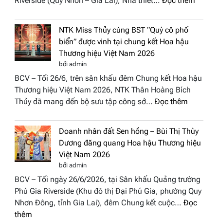
Riverside (Quy Nhơn – Gia Lai), Nhà thiết…
Đọc thêm
Hội
“Dáng
Tụ”
hoa
tại
NTK Miss Thủy cùng BST “Quý cô phố
Tháp
Global
biển” được vinh tại chung kết Hoa hậu
Cổ”
Fashion
Thương hiệu Việt Nam 2026
trở
Week
bởi admin
thành
All
BCV – Tối 26/6, trên sân khấu đêm Chung kết Hoa hậu
điểm
Stars
Thương hiệu Việt Nam 2026, NTK Thân Hoàng Bích
nhấn
2026
:
Thủy đã mang đến bộ sưu tập công sở…
Đọc thêm
nghệ
NTK
thuật
Miss
tại
Doanh nhân đất Sen hồng – Bùi Thị Thùy
Thủy
Hoa
Dương đăng quang Hoa hậu Thương hiệu
cùng
hậu
Việt Nam 2026
BST
Thươn
bởi admin
“Quý
hiệu
BCV – Tối ngày 26/6/2026, tại Sân khấu Quảng trường
cô
Việt
Phú Gia Riverside (Khu đô thị Đại Phú Gia, phường Quy
phố
Nam
Nhơn Đông, tỉnh Gia Lai), đêm Chung kết cuộc…
Đọc
biển”
2026
:
thêm
được