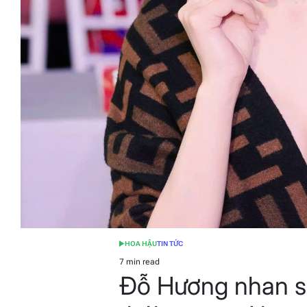
HOA HẬU
TIN TỨC
POSTED
IN
7 min read
Estimated
Đỗ Hương nhan sắ
read
time