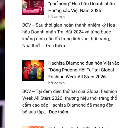
“ghế nóng” Hoa hậu Doanh nhân
Hương sắc Việt Nam 2026
bởi admin
BCV – Sau thời gian hoàn thành nhiệm kỳ Hoa
hậu Doanh nhân Trái đất 2024 và từng bước
khẳng định dấu ấn trong lĩnh vực thời trang,
:
Nhà thiết…
Đọc thêm
NTK
Vương
Hachisa Diamond đưa hồn Việt vào
Thị
“Đông Phương Hội Tụ” tại Global
Hương
Fashion Week All Stars 2026
tái
bởi admin
xuất
BCV – Tại đêm diễn thứ hai của Global Fashion
“ghế
Week All Stars 2026, thương hiệu thời trang thổ
nóng”
cẩm cao cấp Hachisa Diamond đã mang đến
Hoa
:
bộ sưu tập…
Đọc thêm
hậu
Hachisa
Doanh
Diamond
nhân