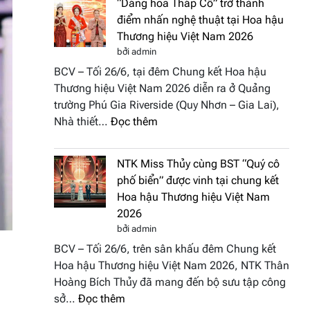
“Dáng hoa Tháp Cổ” trở thành
đưa
Hương
điểm nhấn nghệ thuật tại Hoa hậu
hồn
sắc
Thương hiệu Việt Nam 2026
Việt
Việt
bởi admin
vào
Nam
BCV – Tối 26/6, tại đêm Chung kết Hoa hậu
“Đông
2026
Thương hiệu Việt Nam 2026 diễn ra ở Quảng
Phương
trường Phú Gia Riverside (Quy Nhơn – Gia Lai),
Hội
:
Nhà thiết…
Đọc thêm
Tụ”
“Dáng
tại
hoa
Global
NTK Miss Thủy cùng BST “Quý cô
Tháp
Fashion
phố biển” được vinh tại chung kết
Cổ”
Week
Hoa hậu Thương hiệu Việt Nam
trở
All
2026
thành
Stars
bởi admin
điểm
2026
BCV – Tối 26/6, trên sân khấu đêm Chung kết
nhấn
Hoa hậu Thương hiệu Việt Nam 2026, NTK Thân
nghệ
Hoàng Bích Thủy đã mang đến bộ sưu tập công
thuật
:
sở…
Đọc thêm
tại