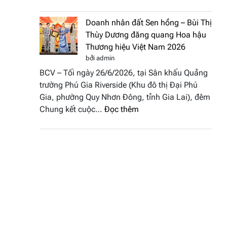
NTK
Hoa
Miss
hậu
Doanh nhân đất Sen hồng – Bùi Thị
Thủy
Thương
Thùy Dương đăng quang Hoa hậu
cùng
hiệu
Thương hiệu Việt Nam 2026
BST
Việt
bởi admin
“Quý
Nam
BCV – Tối ngày 26/6/2026, tại Sân khấu Quảng
cô
2026
trường Phú Gia Riverside (Khu đô thị Đại Phú
phố
Gia, phường Quy Nhơn Đông, tỉnh Gia Lai), đêm
biển”
:
Chung kết cuộc…
Đọc thêm
được
Doanh
vinh
nhân
tại
đất
chung
Sen
kết
hồng
Hoa
–
hậu
Bùi
Thương
Thị
hiệu
Thùy
Việt