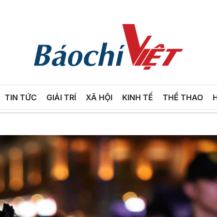
Báo
Chí
TIN TỨC
GIẢI TRÍ
XÃ HỘI
KINH TẾ
THỂ THAO
Việt