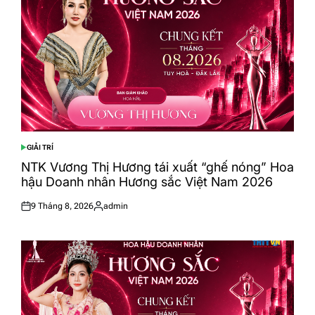
GIẢI TRÍ
POSTED
IN
NTK Vương Thị Hương tái xuất “ghế nóng” Hoa
hậu Doanh nhân Hương sắc Việt Nam 2026
9 Tháng 8, 2026
admin
Posted
Posted
on
by