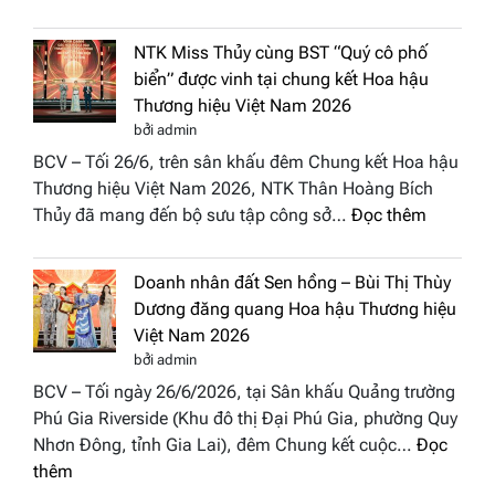
“Dáng
Tụ”
hoa
tại
NTK Miss Thủy cùng BST “Quý cô phố
Tháp
Global
biển” được vinh tại chung kết Hoa hậu
Cổ”
Fashion
Thương hiệu Việt Nam 2026
trở
Week
bởi admin
thành
All
BCV – Tối 26/6, trên sân khấu đêm Chung kết Hoa hậu
điểm
Stars
Thương hiệu Việt Nam 2026, NTK Thân Hoàng Bích
nhấn
2026
:
Thủy đã mang đến bộ sưu tập công sở…
Đọc thêm
nghệ
NTK
thuật
Miss
tại
Doanh nhân đất Sen hồng – Bùi Thị Thùy
Thủy
Hoa
Dương đăng quang Hoa hậu Thương hiệu
cùng
hậu
Việt Nam 2026
BST
Thươn
bởi admin
“Quý
hiệu
BCV – Tối ngày 26/6/2026, tại Sân khấu Quảng trường
cô
Việt
Phú Gia Riverside (Khu đô thị Đại Phú Gia, phường Quy
phố
Nam
Nhơn Đông, tỉnh Gia Lai), đêm Chung kết cuộc…
Đọc
biển”
2026
:
thêm
được