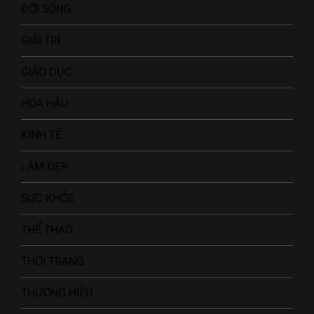
ĐỜI SỐNG
GIẢI TRÍ
GIÁO DỤC
HOA HẬU
KINH TẾ
LÀM ĐẸP
SỨC KHỎE
THỂ THAO
THỜI TRANG
THƯƠNG HIỆU