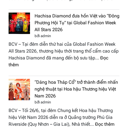
NTK
Vươn
Hachisa Diamond đưa hồn Việt vào “Đông
Thị
Phương Hội Tụ” tại Global Fashion Week
Hươn
All Stars 2026
tái
bởi admin
xuất
BCV – Tại đêm diễn thứ hai của Global Fashion Week
“ghế
All Stars 2026, thương hiệu thời trang thổ cẩm cao cấp
nóng
Hachisa Diamond đã mang đến bộ sưu tập…
Đọc
Hoa
:
thêm
hậu
Hachisa
Doan
Diamond
nhân
“Dáng hoa Tháp Cổ” trở thành điểm nhấn
đưa
Hươn
nghệ thuật tại Hoa hậu Thương hiệu Việt
hồn
sắc
Nam 2026
Việt
Việt
bởi admin
vào
Nam
BCV – Tối 26/6, tại đêm Chung kết Hoa hậu Thương
“Đông
2026
hiệu Việt Nam 2026 diễn ra ở Quảng trường Phú Gia
Phương
:
Riverside (Quy Nhơn – Gia Lai), Nhà thiết…
Đọc thêm
Hội