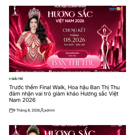
GIẢI TRÍ
POSTED
IN
Trước thềm Final Walk, Hoa hậu Ban Thị Thu
đảm nhận vai trò giám khảo Hương sắc Việt
Nam 2026
9 Tháng 8, 2026
admin
Posted
Posted
on
by