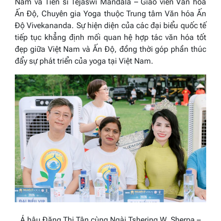
Nam và Tiến sĩ Tejaswi Mandala – Giáo viên Văn hóa
Ấn Độ, Chuyên gia Yoga thuộc Trung tâm Văn hóa Ấn
Độ Vivekananda
. Sự hiện diện của các đại biểu quốc tế
tiếp tục khẳng định mối quan hệ hợp tác văn hóa tốt
đẹp giữa Việt Nam và Ấn Độ, đồng thời góp phần thúc
đẩy sự phát triển của yoga tại Việt Nam.
Á hậu Đặng Thị Tân
cùng Ngài Tshering W. Sherpa
–