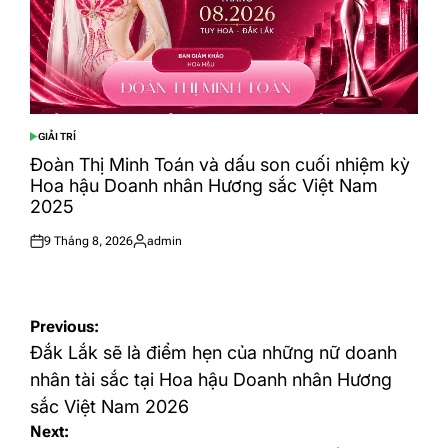
GIẢI TRÍ
POSTED
IN
Đoàn Thị Minh Toán và dấu son cuối nhiệm kỳ
Hoa hậu Doanh nhân Hương sắc Việt Nam
2025
9 Tháng 8, 2026
admin
Posted
Posted
on
by
Điều
Previous:
hướng
Đắk Lắk sẽ là điểm hẹn của những nữ doanh
bài
nhân tài sắc tại Hoa hậu Doanh nhân Hương
sắc Việt Nam 2026
viết
Next: