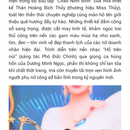
hiện trong bộ sưu tập
“Chào Ninh Bình”
của nhà thiết
kế Thân Hoàng Bích Thủy (thương hiệu Miss Thủy),
toát lên thần thái chuyên nghiệp cùng màn hô tên giới
thiệu quê hương đầy tự hào. Những thiết kế đầm công
sở sang trọng, được cắt may tinh tế, khảm ngọc trai
thủ công trên nền các gam màu mùa hạ như xanh,
tím, đen – tôn vinh vẻ đẹp thanh lịch của các nữ doanh
nhân hiện đại. Trình diễn trên nền nhạc
“Hồ trên
núi”
(sáng tác Phó Đức Chính) qua giọng ca hùng
hồn của Dương Minh Ngọc, phần thi không chỉ lan tỏa
khí chất thời trang, mà còn truyền tải trọn vẹn hình ảnh
người phụ nữ công sở bản lĩnh trong kỷ nguyên mới.