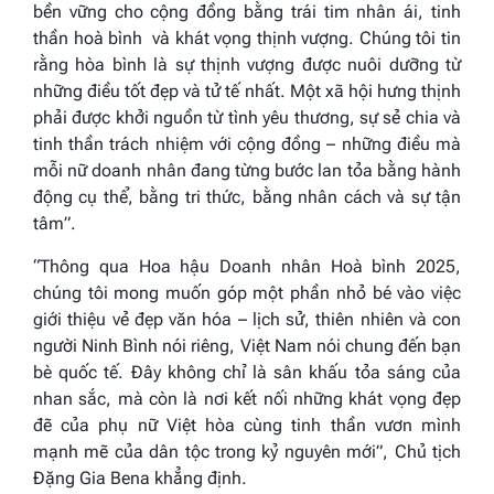
bền vững cho cộng đồng bằng trái tim nhân ái, tinh
thần
hoà bình
và
khát vọng thịnh vượng
.
Chúng tôi tin
rằng hòa bình là sự thịnh vượng được nuôi dưỡng từ
những điều tốt đẹp và tử tế nhất. Một xã hội hưng thịnh
phải được khởi nguồn từ tình yêu thương, sự sẻ chia và
tinh thần trách nhiệm với cộng đồng – những điều mà
mỗi nữ doanh nhân đang từng bước lan tỏa bằng hành
động cụ thể, bằng tri thức, bằng nhân cách và sự tận
tâm”.
“Thông qua Hoa hậu Doanh nhân
Hoà bình
2025,
chúng tôi mong muốn góp một phần nhỏ bé vào việc
giới thiệu vẻ đẹp văn hóa – lịch sử, thiên nhiên và con
người Ninh Bình nói riêng, Việt Nam nói chung đến bạn
bè quốc tế. Đây không chỉ là sân khấu tỏa sáng của
nhan sắc, mà còn là nơi kết nối những khát vọng đẹp
đẽ của phụ nữ Việt hòa cùng tinh thần vươn mình
mạnh mẽ của dân tộc trong kỷ nguyên mới”,
Chủ tịch
Đặng Gia Bena khẳng định.