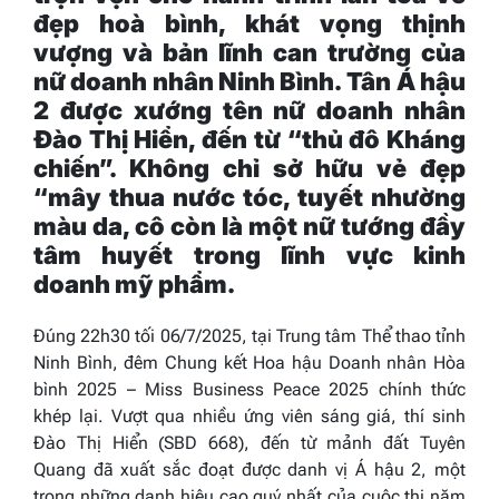
đẹp
hoà bình
,
khát vọng thịnh
vượng
và bản lĩnh
can trường
của
nữ doanh nhân
Ninh Bình
.
Tân Á hậu
2
được xướng tên
nữ doanh nhân
Đào Thị Hiển, đến từ “thủ đô Kháng
chiến”
. Không chỉ sở hữu vẻ đẹp
“
mây thua nước tóc, tuyết nhường
màu da
,
cô còn là một nữ tướng đầy
tâm huyết trong lĩnh vực kinh
doanh mỹ phẩm.
Đúng 22h30 tối 06/7/2025, tại Trung tâm Thể thao tỉnh
Ninh Bình, đêm Chung kết
Hoa hậu Doanh nhân Hòa
bình 2025
–
Miss Business Peace 2025
chính thức
khép lại. Vượt qua nhiều ứng viên sáng giá, thí sinh
Đào Thị Hiển (SBD 668), đến từ mảnh đất Tuyên
Quang đã xuất sắc đoạt được danh vị Á hậu 2, một
trong những danh hiệu cao quý nhất của cuộc thi năm