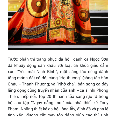
Trước phần thi trang phục dạ hội, danh ca Ngọc Sơn
đã khuấy động sân khấu với loạt ca khúc giàu cảm
xúc:
“Yêu mãi Ninh Bình”
,
một sáng tác riêng dành
tặng mảnh đất cố đô, cùng
“Hạ thương”
(sáng tác Hàn
Châu – Thanh Phương) và
“Nhớ cha”
, bản song ca đầy
lắng đọng cùng truyền nhân của anh – ca sĩ nhí Phong
Thiên. Tiếp nối, Top 20 thí sinh tỏa sáng rực rỡ trong
bộ sưu tập
“Ngày nắng mới”
của nhà thiết kế Tony
Phạm. Những thiết kế dạ hội lộng lẫy, đính đá và pha lê
tinh xảo, đường cắt may tôn dáng giúp các thí sinh