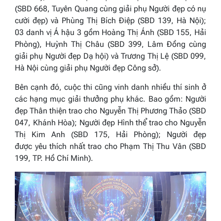
(SBD 668, Tuyên Quang cùng giải phụ
Người đẹp có nụ
cười đẹp
) và Phùng Thị Bích Điệp (SBD 139, Hà Nội);
03 danh vị Á hậu 3 gồm Hoàng Thị Ánh (SBD 155, Hải
Phòng), Huỳnh Thị Châu (SBD 399, Lâm Đồng cùng
giải phụ
Người đẹp Dạ hội
) và Trương Thị Lệ (SBD 099,
Hà Nội cùng giải phụ
Người đẹp Công sở
).
Bên cạnh đó, cuộc thi cũng vinh danh nhiều thí sinh ở
các hạng mục giải thưởng phụ khác. Bao gồm:
Người
đẹp Thân thiện
trao cho Nguyễn Thị Phương Thảo (SBD
047, Khánh Hòa);
Người đẹp Hình thể
trao cho Nguyễn
Thị Kim Anh (SBD 175, Hải Phòng);
Người đẹp
đ
ược
yêu thích nhất
trao cho Phạm Thị Thu Vân (SBD
199, TP. Hồ Chí Minh).