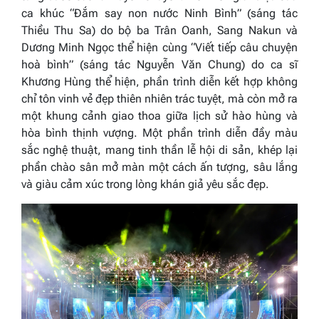
ca khúc
“Đắm say non nước Ninh Bình”
(sáng tác
Thiều Thu Sa) do bộ ba Trân Oanh, Sang Nakun và
Dương Minh Ngọc thể hiện cùng
“Viết tiếp câu chuyện
hoà bình”
(sáng tác Nguyễn Văn Chung) do ca sĩ
Khương Hùng thể hiện, phần trình diễn kết hợp không
chỉ tôn vinh vẻ đẹp thiên nhiên trác tuyệt, mà còn mở ra
một khung cảnh giao thoa giữa lịch sử hào hùng và
hòa bình thịnh vượng. Một phần trình diễn đầy màu
sắc nghệ thuật, mang tinh thần lễ hội di sản, khép lại
phần chào sân mở màn một cách ấn tượng, sâu lắng
và giàu cảm xúc trong lòng khán giả yêu sắc đẹp.