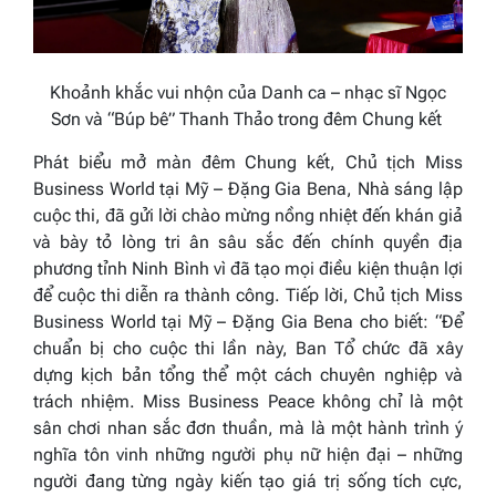
Khoảnh khắc vui nhộn của Danh ca – nhạc sĩ Ngọc
Sơn và “Búp bê” Thanh Thảo trong đêm Chung kết
Phát biểu mở màn đêm Chung kết, Chủ tịch
Miss
Business World
tại Mỹ – Đặng Gia Bena, Nhà sáng lập
cuộc thi, đã gửi lời chào mừng nồng nhiệt đến khán giả
và bày tỏ lòng tri ân sâu sắc đến chính quyền địa
phương tỉnh Ninh Bình vì đã tạo mọi điều kiện thuận lợi
để cuộc thi diễn ra thành công. Tiếp lời, Chủ tịch
Miss
Business
World
tại Mỹ
–
Đặng Gia Bena cho biết
: “Để
chuẩn bị cho cuộc thi lần này, Ban Tổ chức đã xây
dựng kịch bản tổng thể một cách chuyên nghiệp và
trách nhiệm.
Miss Business Peace không chỉ là một
sân chơi nhan sắc đơn thuần, mà là một hành trình ý
nghĩa tôn vinh những người phụ nữ hiện đại – những
người đang từng ngày kiến tạo giá trị sống tích cực,