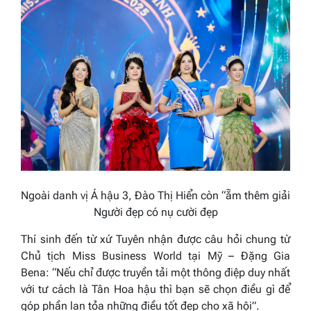
Ngoài danh vị Á hậu 3, Đào Thị Hiển còn “ẵm thêm giải
Người đẹp có nụ cười đẹp
Thí sinh đến từ xứ Tuyên nhận được câu hỏi chung từ
Chủ tịch
Miss Business
World
tại Mỹ
–
Đặng Gia
Bena:
“Nếu chỉ được truyền tải một thông điệp duy nhất
với tư cách là Tân Hoa hậu thì bạn sẽ chọn điều gì để
góp phần lan tỏa những điều tốt đẹp cho xã hội”.