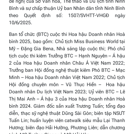
đề nghị của Sở Văn hoá, Thể thao và Du lịch tỉnh Ninh
Bình và sự chấp thuận Uỷ ban Nhân dân tỉnh Ninh Bình
theo Quyết định số: 1507/SVHTT-VHGĐ ngày
10/6/2025.
Ban tổ chức (BTC) cuộc thi
Hoa hậu Doanh nhân
Hoà
bình
2025,
bao gồm:
Chủ tịch
Miss Business
World
tại
Mỹ
–
Đặng Gia Bena, Nhà sáng lập cuộc thi; Phó chủ
tịch cuộc thi kiêm Trưởng BTC – Hạnh Nguyên
–
Á hậu
2 của
Hoa hậu Doanh nhân Châu Á Việt Nam 2022
;
Trưởng ban Hội đồng nghệ thuật kiêm Phó BTC – Mạc
Minh
–
Hoa hậu Doanh nhân Việt Nam 2022
; Chủ tịch
Hội đồng chuyên môn – Vũ Thục Hiền
–
Hoa hậu
Doanh nhân Du lịch Việt Nam 2023
;
Uỷ viên BTC – Lê
Thị Mai Anh
–
Á hậu 3 của
Hoa hậu Doanh nhân Hoà
bình 2024.
Giám đốc sản xuất Trương Tuấn; tổng đạo
diễn, thạc sỹ nghệ thuật Dũng Sài Gòn; biên tập NSƯT
Tuấn Lin; huấn luyện viên catwalk siêu mẫu Lại Thanh
Hương; biên đạo Hải Hường, Phương Liên; dẫn chương