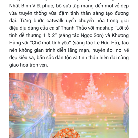
Nhật Bình Việt phục, bộ sưu tập mang đến một vẻ đẹp
vừa truyền thống vừa đậm tinh thần sáng tạo đương
đại. Từng bước catwalk uyển chuyển hòa trong giai
điệu dịu dàng của ca sĩ Thanh Thảo với mashup
“Lời tỏ
tình dễ thương
1 & 2
”
(sáng tác Ngọc Sơn) và Khương
Hùng với
“Chờ một tình yêu”
(sáng tác Lê Hựu Hà), tạo
nên không gian trình diễn lãng mạn, huyền ảo, nơi vẻ
đẹp kiêu sa, bản sắc dân tộc và tinh thần hiện đại cùng
giao hoà trọn vẹn.