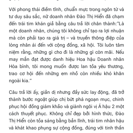
Với phong thái điềm tĩnh, chuẩn mực trong ngôn từ và
tư duy sâu sắc, nữ doanh nhân Đào Thị Hiển đã chạm
đến trái tim khán giả bằng câu trả lời chân thành:
“Là
một doanh nhân, chúng tôi không chỉ tạo ra lợi nhuận
mà còn phải tạo ra giá trị – và truyền thông điệp của
lòng nhân ái đến với cộng đồng, xã hội. Tôi luôn tâm
niệm rằng, những gì cho đi là những gì còn mãi. Nếu
may mắn đạt được danh hiệu Hoa hậu Doanh nhân
Hòa bình, tôi mong muốn được lan tỏa yêu thương,
trao cơ hội đến những em nhỏ còn nhiều khó khăn
ngoài kia.
”
Câu trả lời ấy, giản dị nhưng đầy sức lay động, đã trở
thành bước ngoặt giúp chị bứt phá ngoạn mục, chinh
phục hội đồng giám khảo và giành ngôi vị Á hậu 2 một
cách thuyết phục. Không chỉ đẹp bởi hình thức, Đào
Thị Hiển còn tỏa sáng bằng bản lĩnh, trái tim nhân hậu
và khát khao phụng sự cộng đồng, đúng với tinh thần