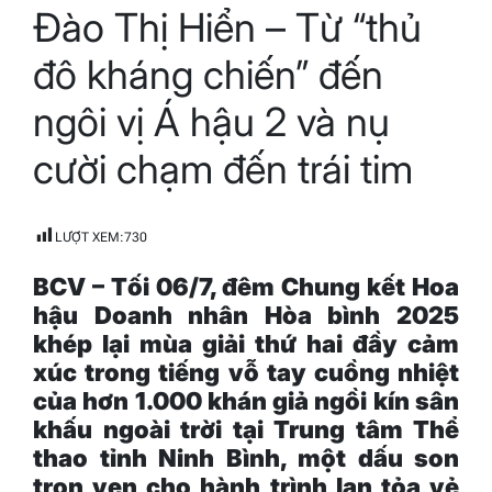
Đào Thị Hiển – Từ “thủ
read
time
đô kháng chiến” đến
ngôi vị Á hậu 2 và nụ
cười chạm đến trái tim
LƯỢT XEM:
730
BCV – Tối 06/7, đêm
Chung kết
Hoa
hậu Doanh nhân Hòa bình 2025
khép lại mùa giải thứ hai đầy cảm
xúc trong tiếng vỗ tay cuồng nhiệt
của hơn 1.000 khán giả ngồi kín sân
khấu ngoài trời tại Trung tâm Thể
thao tỉnh Ninh Bình, một dấu son
trọn vẹn cho hành trình lan tỏa vẻ