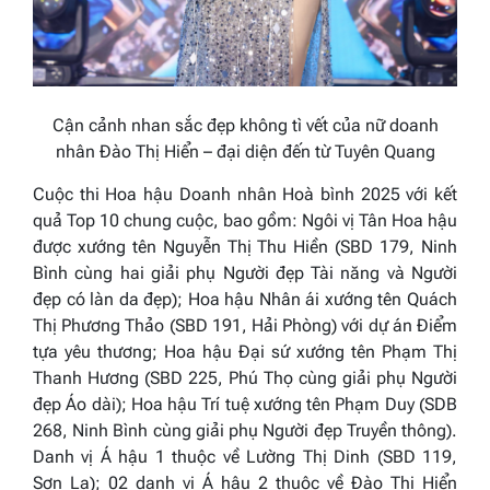
Cận cảnh nhan sắc đẹp không tì vết của nữ doanh
nhân Đào Thị Hiển – đại diện đến từ Tuyên Quang
Cuộc thi
Hoa hậu Doanh nhân
Hoà bình
2025
với kết
quả Top 10 chung cuộc, bao gồm: Ngôi vị Tân Hoa hậu
được xướng tên Nguyễn Thị Thu Hiền (SBD 179, Ninh
Bình cùng hai giải phụ
Người đẹp Tài năng
và
Người
đẹp có làn da đẹp
);
Hoa hậu Nhân ái
xướng tên Quách
Thị Phương Thảo (SBD 191, Hải Phòng) với dự án
Điểm
tựa yêu thương
;
Hoa hậu Đại sứ
xướng tên Phạm Thị
Thanh Hương (SBD 225, Phú Thọ cùng giải phụ
Người
đẹp Áo dài
);
Hoa hậu Trí tuệ
xướng tên Phạm Duy (SDB
268, Ninh Bình cùng giải phụ
Người đẹp Truyền thông
).
Danh vị Á hậu 1 thuộc về Lường Thị Dinh (SBD 119,
Sơn La); 02 danh vị Á hậu 2 thuộc về Đào Thị Hiển