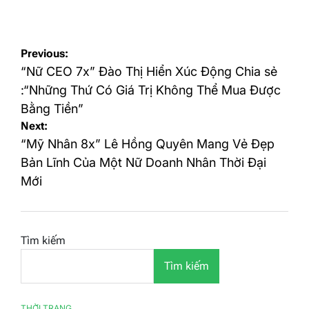
on
by
Điều
Previous:
hướng
“Nữ CEO 7x” Đào Thị Hiển Xúc Động Chia sẻ
bài
:“Những Thứ Có Giá Trị Không Thể Mua Được
Bằng Tiền”
viết
Next:
“Mỹ Nhân 8x” Lê Hồng Quyên Mang Vẻ Đẹp
Bản Lĩnh Của Một Nữ Doanh Nhân Thời Đại
Mới
Tìm kiếm
Tìm kiếm
THỜI TRANG