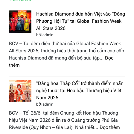
Hachisa Diamond đưa hồn Việt vào “Đông
Phương Hội Tụ” tại Global Fashion Week
All Stars 2026
bởi admin
BCV – Tại đêm diễn thứ hai của Global Fashion Week
All Stars 2026, thương hiệu thời trang thổ cẩm cao cấp
Hachisa Diamond đã mang đến bộ sưu tập…
Đọc
:
thêm
Hachisa
Diamond
“Dáng hoa Tháp Cổ” trở thành điểm nhấn
đưa
nghệ thuật tại Hoa hậu Thương hiệu Việt
hồn
Nam 2026
Việt
bởi admin
vào
BCV – Tối 26/6, tại đêm Chung kết Hoa hậu Thương
“Đông
hiệu Việt Nam 2026 diễn ra ở Quảng trường Phú Gia
Phương
:
Riverside (Quy Nhơn – Gia Lai), Nhà thiết…
Đọc thêm
Hội