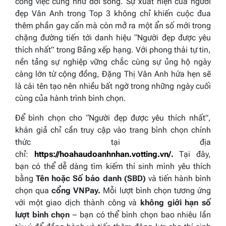
công việc cũng như đời sống. Sự xuất hiện của người
đẹp Vân Anh trong Top 3 không chỉ khiến cuộc đua
thêm phần gay cấn mà còn mở ra một ẩn số mới trong
chặng đường tiến tới danh hiệu “Người đẹp được yêu
thích nhất” trong Bảng xếp hạng. Với phong thái tự tin,
nền tảng sự nghiệp vững chắc cùng sự ủng hộ ngày
càng lớn từ cộng đồng, Đặng Thị Vân Anh hứa hẹn sẽ
là cái tên tạo nên nhiều bất ngờ trong những ngày cuối
cùng của hành trình bình chọn.
Để bình chọn cho “Người đẹp được yêu thích nhất”,
khán giả chỉ cần truy cập vào trang bình chọn chính
thức tại địa
chỉ:
https://hoahaudoanhnhan.votting.vn/
.
Tại đây,
bạn có thể dễ dàng tìm kiếm thí sinh mình yêu thích
bằng
Tên hoặc Số báo danh (SBD)
và tiến hành bình
chọn qua
cổng VNPay.
Mỗi lượt bình chọn tương ứng
với một giao dịch thành công và
không giới hạn số
lượt bình chọn
– bạn có thể bình chọn bao nhiêu lần