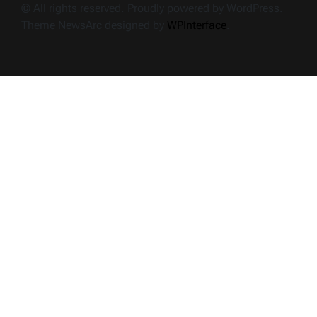
© All rights reserved. Proudly powered by WordPress.
Theme NewsArc designed by
WPInterface
.