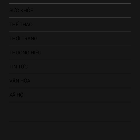
SỨC KHỎE
THỂ THAO
THỜI TRANG
THƯƠNG HIỆU
TIN TỨC
VĂN HÓA
XÃ HỘI