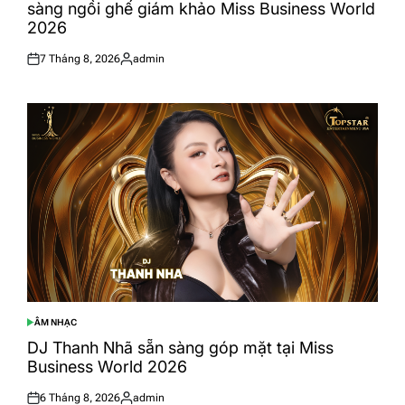
sàng ngồi ghế giám khảo Miss Business World
2026
7 Tháng 8, 2026
admin
Posted
Posted
on
by
ÂM NHẠC
POSTED
IN
DJ Thanh Nhã sẵn sàng góp mặt tại Miss
Business World 2026
6 Tháng 8, 2026
admin
Posted
Posted