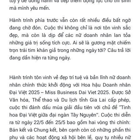
tùy ý để đồng hành và tiếp thêm động lực cho thí sinh
mà mình yêu mến.
Hành trình phía trước vẫn còn rất nhiều điều bất ngờ
đang chờ đón. Cuộc thi không chỉ là nơi tôn vinh sắc
đẹp, mà còn là dịp để các nữ doanh nhân lan tỏa
những giá trị sống tích cực. Ai sẽ là gương mặt chiếm
trọn trái tim khán giả trong những ngày tới? Câu trả lời
đang dần hiện ra từng ngày.
Hành trình tôn vinh vẻ đẹp trí tuệ và bản lĩnh nữ doanh
nhân chính thức khởi động với Hoa hậu Doanh nhân
Đại Việt 2025 – Miss Business Dai Viet 2025. Được Sở
Văn hóa, Thể thao và Du lịch tỉnh Gia Lai cấp phép,
cuộc thi đánh dấu mùa giải đầu tiên với chủ đề “Tinh
hoa Đại Việt giữa đại ngàn Tây Nguyên”. Cuộc thi diễn
ra từ ngày 22/5 đến 25/5 bao gồm hai vòng thi chính:
Bán kết và Chung kết, bên cạnh còn có những phần thi
phụ và các hoạt động xã hội bên lề, quy tụ nhiều nữ