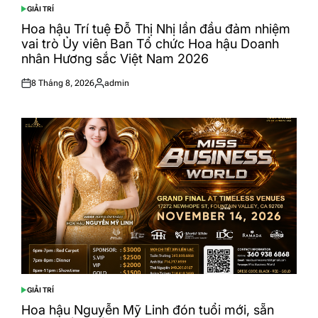
GIẢI TRÍ
POSTED
IN
Hoa hậu Trí tuệ Đỗ Thị Nhị lần đầu đảm nhiệm
vai trò Ủy viên Ban Tổ chức Hoa hậu Doanh
nhân Hương sắc Việt Nam 2026
8 Tháng 8, 2026
admin
Posted
Posted
on
by
GIẢI TRÍ
POSTED
IN
Hoa hậu Nguyễn Mỹ Linh đón tuổi mới, sẵn