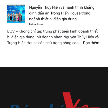
vinh
nhân
tại
Nguyễn Thúy Hiền và hành trình khẳng
đất
chung
định dấu ấn Trọng Hiền House trong
Sen
kết
ngành thiết bị điện gia dụng
hồng
Hoa
bởi admin
–
hậu
BCV – Không chỉ tập trung phát triển kinh doanh thiết
Bùi
Thương
bị điện gia dụng, nữ doanh nhân Nguyễn Thúy Hiền và
Thị
hiệu
:
Trọng Hiền House còn chú trọng nâng cao…
Đọc thêm
Thùy
Việt
Nguy
Dương
Nam
Thúy
đăng
2026
Hiền
quang
và
Hoa
hành
hậu
trình
Thương
khẳn
hiệu
định
Việt
dấu
Nam
ấn
2026
Trọn