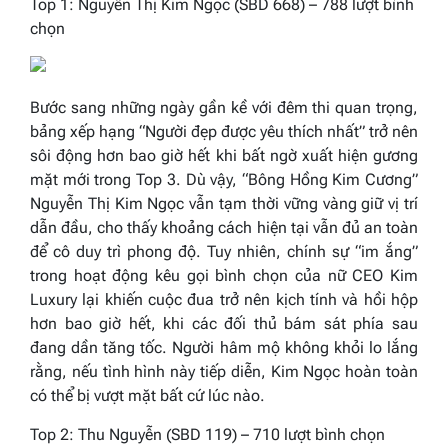
Top 1: Nguyễn Thị Kim Ngọc (SBD 668) – 788 lượt bình
chọn
Bước sang những ngày gần kề với đêm thi quan trọng,
bảng xếp hạng “Người đẹp được yêu thích nhất” trở nên
sôi động hơn bao giờ hết khi bất ngờ xuất hiện gương
mặt mới trong Top 3. Dù vậy, “Bông Hồng Kim Cương”
Nguyễn Thị Kim Ngọc vẫn tạm thời vững vàng giữ vị trí
dẫn đầu, cho thấy khoảng cách hiện tại vẫn đủ an toàn
để cô duy trì phong độ. Tuy nhiên, chính sự “im ắng”
trong hoạt động kêu gọi bình chọn của nữ CEO Kim
Luxury lại khiến cuộc đua trở nên kịch tính và hồi hộp
hơn bao giờ hết, khi các đối thủ bám sát phía sau
đang dần tăng tốc. Người hâm mộ không khỏi lo lắng
rằng, nếu tình hình này tiếp diễn, Kim Ngọc hoàn toàn
có thể bị vượt mặt bất cứ lúc nào.
Top 2: Thu Nguyễn (SBD 119) – 710 lượt bình chọn