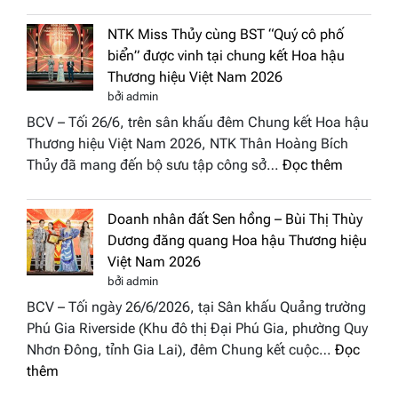
“Dáng
Tụ”
hoa
tại
NTK Miss Thủy cùng BST “Quý cô phố
Tháp
Global
biển” được vinh tại chung kết Hoa hậu
Cổ”
Fashion
Thương hiệu Việt Nam 2026
trở
Week
bởi admin
thành
All
BCV – Tối 26/6, trên sân khấu đêm Chung kết Hoa hậu
điểm
Stars
Thương hiệu Việt Nam 2026, NTK Thân Hoàng Bích
nhấn
2026
:
Thủy đã mang đến bộ sưu tập công sở…
Đọc thêm
nghệ
NTK
thuật
Miss
tại
Doanh nhân đất Sen hồng – Bùi Thị Thùy
Thủy
Hoa
Dương đăng quang Hoa hậu Thương hiệu
cùng
hậu
Việt Nam 2026
BST
Thươn
bởi admin
“Quý
hiệu
BCV – Tối ngày 26/6/2026, tại Sân khấu Quảng trường
cô
Việt
Phú Gia Riverside (Khu đô thị Đại Phú Gia, phường Quy
phố
Nam
Nhơn Đông, tỉnh Gia Lai), đêm Chung kết cuộc…
Đọc
biển”
2026
:
thêm
được
Doanh