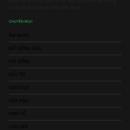
quan trọng trong cuộc sống. Hãy ghé thăm để không
bỏ lỡ bất kỳ thông tin hấp dẫn nào!
CHUYÊN MỤC
ÂM NHẠC
BẤT ĐỘNG SẢN
ĐỜI SỐNG
GIẢI TRÍ
GIÁO DỤC
HOA HẬU
KINH TẾ
LÀM ĐẸP