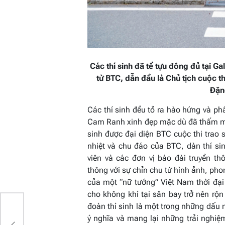
Các thí sinh đã tề tựu đông đủ tại Ga
từ BTC, dẫn đầu là Chủ tịch cuộc t
Đặn
Các thí sinh đều tỏ ra hào hứng và ph
Cam Ranh xinh đẹp mặc dù đã thấm mệt
sinh được đại diện BTC cuộc thi trao
nhiệt và chu đáo của BTC, dàn thí s
viên và các đơn vị báo đài truyền t
thông với sự chỉn chu từ hình ảnh, phon
của một “nữ tướng” Việt Nam thời đạ
cho không khí tại sân bay trở nên rộn
NH
đoàn thí sinh là một trong những dấu
ẸP
ý nghĩa và mang lại những trải nghiệm