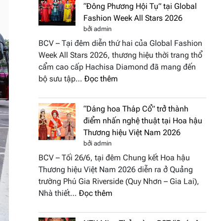
“Đông Phương Hội Tụ” tại Global
Fashion Week All Stars 2026
bởi admin
BCV – Tại đêm diễn thứ hai của Global Fashion
Week All Stars 2026, thương hiệu thời trang thổ
cẩm cao cấp Hachisa Diamond đã mang đến
:
bộ sưu tập…
Đọc thêm
Hachisa
Diamond
“Dáng hoa Tháp Cổ” trở thành
đưa
điểm nhấn nghệ thuật tại Hoa hậu
hồn
Thương hiệu Việt Nam 2026
Việt
bởi admin
vào
BCV – Tối 26/6, tại đêm Chung kết Hoa hậu
“Đông
Thương hiệu Việt Nam 2026 diễn ra ở Quảng
Phương
trường Phú Gia Riverside (Quy Nhơn – Gia Lai),
Hội
:
Nhà thiết…
Đọc thêm
Tụ”
“Dáng
tại
hoa
Global