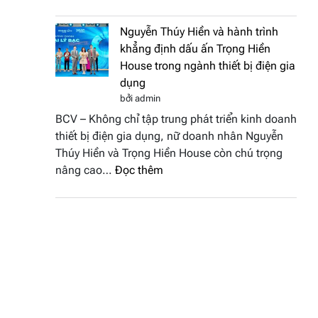
Doanh
vinh
nhân
tại
Nguyễn Thúy Hiền và hành trình
đất
chung
khẳng định dấu ấn Trọng Hiền
Sen
kết
House trong ngành thiết bị điện gia
hồng
Hoa
dụng
–
hậu
bởi admin
Bùi
Thương
BCV – Không chỉ tập trung phát triển kinh doanh
Thị
hiệu
thiết bị điện gia dụng, nữ doanh nhân Nguyễn
Thùy
Việt
Thúy Hiền và Trọng Hiền House còn chú trọng
Dương
Nam
:
nâng cao…
Đọc thêm
đăng
2026
Nguyễn
quang
Thúy
Hoa
Hiền
hậu
và
Thương
hành
hiệu
trình
Việt
khẳng
Nam
định
2026