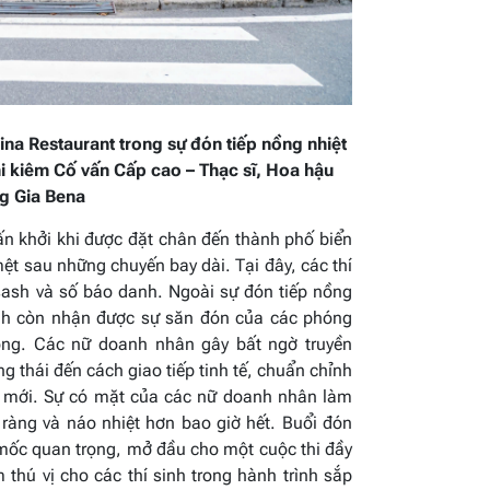
lina Restaurant trong sự đón tiếp nồng nhiệt
hi kiêm Cố vấn Cấp cao – Thạc sĩ, Hoa hậu
g Gia Bena
ấn khởi khi được đặt chân đến thành phố biển
 sau những chuyến bay dài. Tại đây, các thí
 sash và số báo danh. Ngoài sự đón tiếp nồng
inh còn nhận được sự săn đón của các phóng
hông. Các nữ doanh nhân gây bất ngờ truyền
g thái đến cách giao tiếp tinh tế, chuẩn chỉnh
i mới. Sự có mặt của các nữ doanh nhân làm
 ràng và náo nhiệt hơn bao giờ hết. Buổi đón
 mốc quan trọng, mở đầu cho một cuộc thi đầy
 thú vị cho các thí sinh trong hành trình sắp