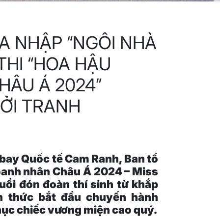
IA NHẬP “NGÔI NHÀ
THI “HOA HẬU
ÂU Á 2024”
ỞI TRANH
 bay Quốc tế Cam Ranh, Ban tổ
oanh nhân Châu Á 2024 – Miss
uổi đón đoàn thí sinh từ khắp
h thức bắt đầu chuyến hành
phục chiếc vương miện cao quý.