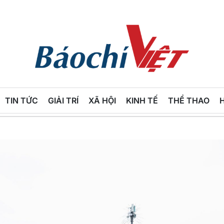
Báo
Chí
TIN TỨC
GIẢI TRÍ
XÃ HỘI
KINH TẾ
THỂ THAO
Việt