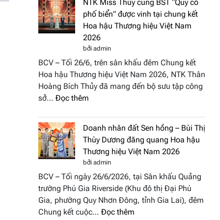
NTK Miss Thủy cùng BST “Quý cô
Tháp
Fashion
phố biển” được vinh tại chung kết
Cổ”
Week
Hoa hậu Thương hiệu Việt Nam
trở
All
2026
thành
Stars
bởi admin
điểm
2026
BCV – Tối 26/6, trên sân khấu đêm Chung kết
nhấn
Hoa hậu Thương hiệu Việt Nam 2026, NTK Thân
nghệ
Hoàng Bích Thủy đã mang đến bộ sưu tập công
thuật
:
sở…
Đọc thêm
tại
NTK
Hoa
Miss
hậu
Doanh nhân đất Sen hồng – Bùi Thị
Thủy
Thương
Thùy Dương đăng quang Hoa hậu
cùng
hiệu
Thương hiệu Việt Nam 2026
BST
Việt
bởi admin
“Quý
Nam
BCV – Tối ngày 26/6/2026, tại Sân khấu Quảng
cô
2026
trường Phú Gia Riverside (Khu đô thị Đại Phú
phố
Gia, phường Quy Nhơn Đông, tỉnh Gia Lai), đêm
biển”
:
Chung kết cuộc…
Đọc thêm
được