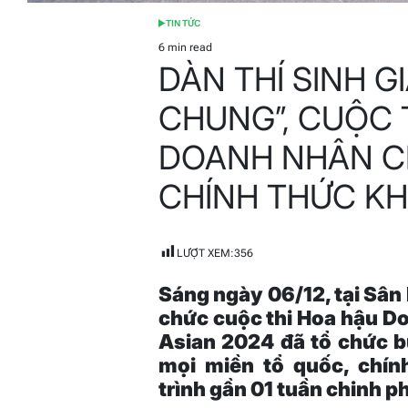
TIN TỨC
POSTED
IN
6 min read
Estimated
DÀN THÍ SINH G
read
time
CHUNG”, CUỘC 
DOANH NHÂN CH
CHÍNH THỨC KH
LƯỢT XEM:
356
Sáng ngày 06/12, tại Sân
chức cuộc thi Hoa hậu D
Asian 2024 đã tổ chức b
mọi miền tổ quốc, chín
trình gần 01 tuần chinh 