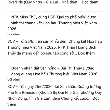
:
Riverside (Quy Nhơn – Gia Lai), Nhà thiết…
Đọc thêm
Phương
2026
“Dáng
Hội
hoa
Tụ”
NTK Miss Thủy cùng BST “Quý cô phố biển” được
Tháp
tại
vinh tại chung kết Hoa hậu Thương hiệu Việt Nam
Cổ”
Global
2026
trở
Fashion
bởi admin
thành
Week
BCV – Tối 26/6, trên sân khấu đêm Chung kết Hoa hậu
điểm
All
Thương hiệu Việt Nam 2026, NTK Thân Hoàng Bích
nhấn
Stars
:
Thủy đã mang đến bộ sưu tập công sở…
Đọc thêm
nghệ
2026
NTK
thuật
Miss
tại
Doanh nhân đất Sen hồng – Bùi Thị Thùy Dương
Thủy
Hoa
đăng quang Hoa hậu Thương hiệu Việt Nam 2026
cùng
hậu
bởi admin
BST
Thươn
BCV – Tối ngày 26/6/2026, tại Sân khấu Quảng trường
“Quý
hiệu
Phú Gia Riverside (Khu đô thị Đại Phú Gia, phường Quy
cô
Việt
Nhơn Đông, tỉnh Gia Lai), đêm Chung kết cuộc…
Đọc
phố
Nam
:
thêm
biển”
2026
Doanh