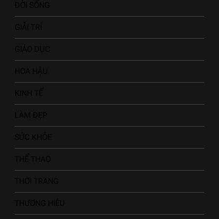
ĐỜI SỐNG
GIẢI TRÍ
GIÁO DỤC
HOA HẬU
KINH TẾ
LÀM ĐẸP
SỨC KHỎE
THỂ THAO
THỜI TRANG
THƯƠNG HIỆU