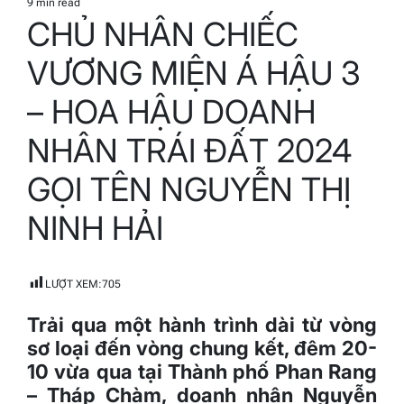
9 min read
Estimated
CHỦ NHÂN CHIẾC
read
time
VƯƠNG MIỆN Á HẬU 3
– HOA HẬU DOANH
NHÂN TRÁI ĐẤT 2024
GỌI TÊN NGUYỄN THỊ
NINH HẢI
LƯỢT XEM:
705
Trải qua một hành trình dài từ vòng
sơ loại đến vòng chung kết, đêm 20-
10 vừa qua tại Thành phố Phan Rang
– Tháp Chàm, doanh nhân Nguyễn