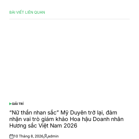
BÀI VIẾT LIÊN QUAN
GIẢI TRÍ
POSTED
IN
“Nữ thần nhan sắc” Mỹ Duyên trở lại, đảm
nhận vai trò giám khảo Hoa hậu Doanh nhân
Hương sắc Việt Nam 2026
10 Tháng 8, 2026
admin
Posted
Posted