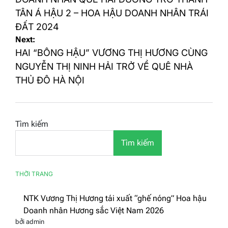
hướng
bài
TÂN Á HẬU 2 – HOA HẬU DOANH NHÂN TRÁI
ĐẤT 2024
viết
Next:
HAI “BÔNG HẬU” VƯƠNG THỊ HƯƠNG CÙNG
NGUYỄN THỊ NINH HẢI TRỞ VỀ QUÊ NHÀ
THỦ ĐÔ HÀ NỘI
Tìm kiếm
Tìm kiếm
THỜI TRANG
NTK Vương Thị Hương tái xuất “ghế nóng” Hoa hậu
Doanh nhân Hương sắc Việt Nam 2026
bởi admin