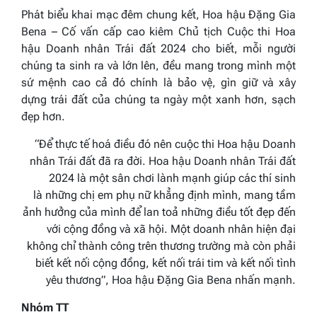
Phát biểu khai mạc đêm chung kết, Hoa hậu Đặng Gia
Bena – Cố vấn cấp cao kiêm Chủ tịch Cuộc thi Hoa
hậu Doanh nhân Trái đất 2024 cho biết,
mỗi người
chúng ta sinh ra và lớn lên, đều mang trong mình một
sứ mệnh cao cả đó chính là bảo vệ, gìn giữ và xây
dựng trái đất của chúng ta ngày một xanh hơn, sạch
đẹp hơn.
“
Để thực tế hoá điều đó nên cuộc thi Hoa hậu Doanh
nhân Trái đất đã ra đời.
Hoa hậu Doanh nhân Trái đất
2024 l
à một sân chơi lành mạnh giúp các thí sinh
là
những
chị em phụ nữ khẳng định mình, mang tầm
ảnh hưởng của mình để lan toả những điều tốt đẹp đến
với cộng đồng và xã hội. Một
d
oanh nhân hiện đại
không chỉ thành công trên thương trường mà còn phải
biết kết nối cộng đồng, kết nối trái tim và kết nối tình
yêu thương
”
, Hoa hậu Đặng Gia Bena nhấn mạnh.
Nhóm TT