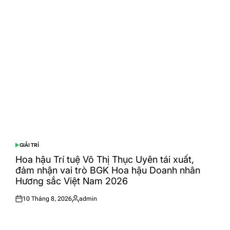
on
by
GIẢI TRÍ
POSTED
IN
Hoa hậu Trí tuệ Võ Thị Thục Uyên tái xuất,
đảm nhận vai trò BGK Hoa hậu Doanh nhân
Hương sắc Việt Nam 2026
10 Tháng 8, 2026
admin
Posted
Posted
on
by