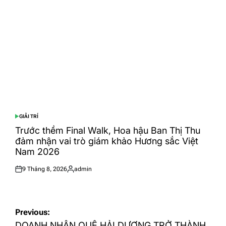
GIẢI TRÍ
POSTED
IN
Trước thềm Final Walk, Hoa hậu Ban Thị Thu
đảm nhận vai trò giám khảo Hương sắc Việt
Nam 2026
9 Tháng 8, 2026
admin
Posted
Posted
on
by
Điều
Previous:
DOANH NHÂN QUÊ HẢI DƯƠNG TRỞ THÀNH