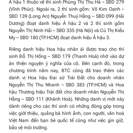
Á hậu 1 thuộc về thí sinh Phùng Thị Thu Hà – SBD 279
(Vĩnh Phúc). Ngoài ra, 2 thí sinh gồm: Võ Kim Oanh –
SBD 139 (Long An) Nguyễn Thuý Hằng – SBD 099 (Hải
Dương) đoạt danh hiệu Á hậu 2 và 2 thí sinh gồm
Nguyễn Thị Ninh Hải – SBD 335 (Hà Nội) và Cù Thị Kiều
My – SBD 180 (TP.HCM) đoạt danh hiệu Á hậu 3.
Riêng danh hiệu Hoa hậu nhân ái được trao cho thí
sinh Đỗ Thị Hồng – SBD 179 (Thanh Hoá) nhờ vào dự
án thiện nguyện ý nghĩa của cô. Bên cạnh đó, trong
chương trình năm nay, BTC cũng đã trao thêm các
danh vị Hoa hậu Đại sứ Trái Đất cho doanh nhân
Nguyễn Thị Thu Nhanh – SBD 383 (TP.HCM) và Hoa
hậu Thương hiệu Trái đất cho doanh nhân Nguyễn Thị
Hằng – SBD 111 (Khánh Hoà). Những danh vị mới này
dành riêng cho các thí sinh có những đóng góp trong
việc giới thiệu, quảng bá hình ảnh, con người, văn hoá
Việt Nam đến bạn bè quốc tế cũng như việc gìn giữ,
bảo vệ môi trường.