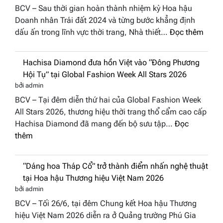
BCV – Sau thời gian hoàn thành nhiệm kỳ Hoa hậu
Doanh nhân Trái đất 2024 và từng bước khẳng định
:
dấu ấn trong lĩnh vực thời trang, Nhà thiết…
Đọc thêm
NTK
Vươn
Hachisa Diamond đưa hồn Việt vào “Đông Phương
Thị
Hội Tụ” tại Global Fashion Week All Stars 2026
Hươn
bởi admin
tái
BCV – Tại đêm diễn thứ hai của Global Fashion Week
xuất
All Stars 2026, thương hiệu thời trang thổ cẩm cao cấp
“ghế
Hachisa Diamond đã mang đến bộ sưu tập…
Đọc
nóng
:
thêm
Hoa
Hachisa
hậu
Diamond
Doan
“Dáng hoa Tháp Cổ” trở thành điểm nhấn nghệ thuật
đưa
nhân
tại Hoa hậu Thương hiệu Việt Nam 2026
hồn
Hươn
bởi admin
Việt
sắc
BCV – Tối 26/6, tại đêm Chung kết Hoa hậu Thương
vào
Việt
hiệu Việt Nam 2026 diễn ra ở Quảng trường Phú Gia
“Đông
Nam