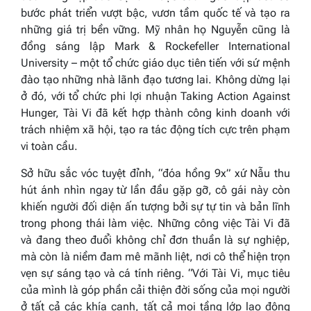
bước phát triển vượt bậc, vươn tầm quốc tế và tạo ra
những giá trị bền vững. Mỹ nhân họ Nguyễn cũng là
đồng sáng lập Mark & Rockefeller International
University – một tổ chức giáo dục tiên tiến với sứ mệnh
đào tạo những nhà lãnh đạo tương lai. Không dừng lại
ở đó, với tổ chức phi lợi nhuận Taking Action Against
Hunger, Tài Vi đã kết hợp thành công kinh doanh với
trách nhiệm xã hội, tạo ra tác động tích cực trên phạm
vi toàn cầu.
Sở hữu sắc vóc tuyệt đỉnh, “đóa hồng 9x” xứ Nẫu thu
hút ánh nhìn ngay từ lần đầu gặp gỡ, cô gái này còn
khiến người đối diện ấn tượng bởi sự tự tin và bản lĩnh
trong phong thái làm việc. Những công việc Tài Vi đã
và đang theo đuổi không chỉ đơn thuần là sự nghiệp,
mà còn là niềm đam mê mãnh liệt, nơi cô thể hiện trọn
vẹn sự sáng tạo và cá tính riêng. “
Với Tài Vi, mục tiêu
của mình là góp phần cải thiện đời sống của mọi người
ở tất cả các khía cạnh, tất cả mọi tầng lớp lao động