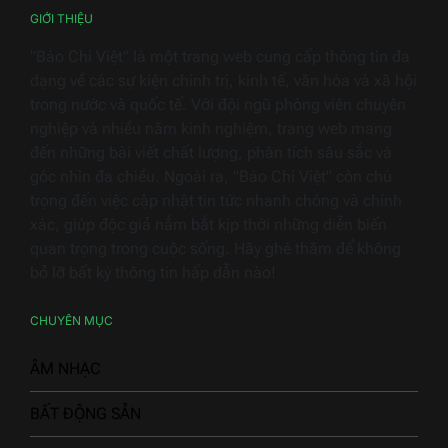
dụng
GIỚI THIỆU
"Báo Chí Việt" là một trang web cung cấp thông tin đa
dạng về các sự kiện chính trị, kinh tế, văn hóa và xã hội
trong nước và quốc tế. Với đội ngũ phóng viên chuyên
nghiệp và nhiều năm kinh nghiệm, trang web mang
đến những bài viết chất lượng, phân tích sâu sắc và
góc nhìn đa chiều. Ngoài ra, "Báo Chí Việt" còn chú
trọng đến việc cập nhật tin tức nhanh chóng và chính
xác, giúp độc giả nắm bắt kịp thời những diễn biến
quan trọng trong cuộc sống. Hãy ghé thăm để không
bỏ lỡ bất kỳ thông tin hấp dẫn nào!
CHUYÊN MỤC
ÂM NHẠC
BẤT ĐỘNG SẢN