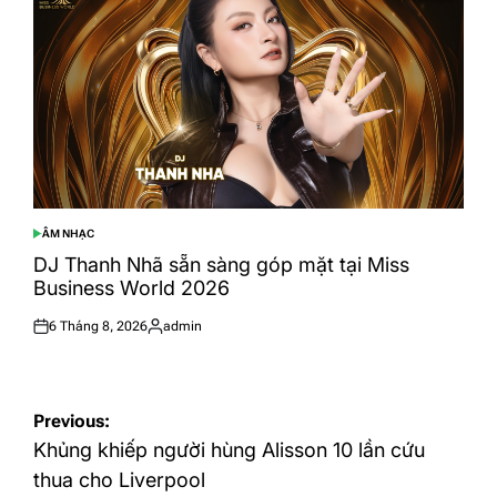
ÂM NHẠC
POSTED
IN
DJ Thanh Nhã sẵn sàng góp mặt tại Miss
Business World 2026
6 Tháng 8, 2026
admin
Posted
Posted
on
by
Điều
Previous:
hướng
Khủng khiếp người hùng Alisson 10 lần cứu
bài
thua cho Liverpool