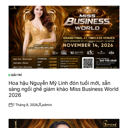
GIẢI TRÍ
POSTED
IN
Hoa hậu Nguyễn Mỹ Linh đón tuổi mới, sẵn
sàng ngồi ghế giám khảo Miss Business World
2026
7 Tháng 8, 2026
admin
Posted
Posted
on
by