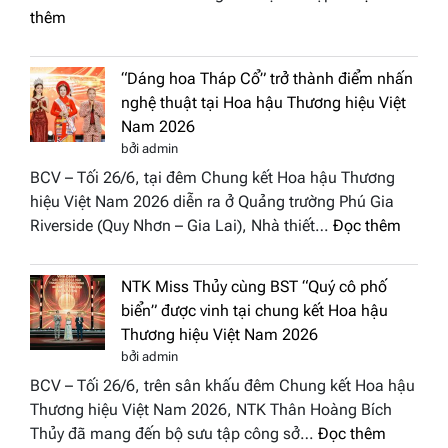
:
thêm
Hachisa
Diamond
“Dáng hoa Tháp Cổ” trở thành điểm nhấn
đưa
nghệ thuật tại Hoa hậu Thương hiệu Việt
hồn
Nam 2026
Việt
bởi admin
vào
BCV – Tối 26/6, tại đêm Chung kết Hoa hậu Thương
“Đông
hiệu Việt Nam 2026 diễn ra ở Quảng trường Phú Gia
Phương
:
Riverside (Quy Nhơn – Gia Lai), Nhà thiết…
Đọc thêm
Hội
“Dáng
Tụ”
hoa
tại
NTK Miss Thủy cùng BST “Quý cô phố
Tháp
Global
biển” được vinh tại chung kết Hoa hậu
Cổ”
Fashion
Thương hiệu Việt Nam 2026
trở
Week
bởi admin
thành
All
BCV – Tối 26/6, trên sân khấu đêm Chung kết Hoa hậu
điểm
Stars
Thương hiệu Việt Nam 2026, NTK Thân Hoàng Bích
nhấn
2026
:
Thủy đã mang đến bộ sưu tập công sở…
Đọc thêm
nghệ