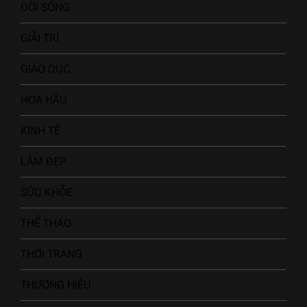
ĐỜI SỐNG
GIẢI TRÍ
GIÁO DỤC
HOA HẬU
KINH TẾ
LÀM ĐẸP
SỨC KHỎE
THỂ THAO
THỜI TRANG
THƯƠNG HIỆU