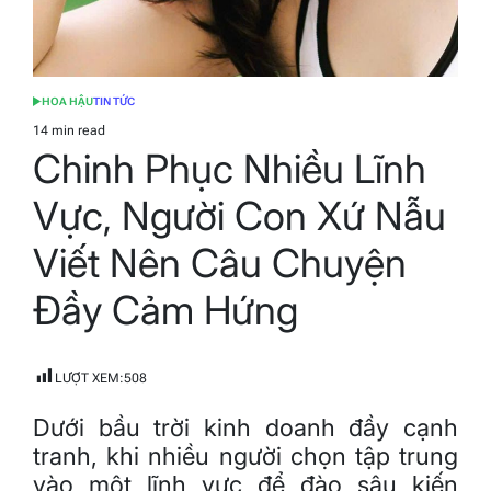
HOA HẬU
TIN TỨC
POSTED
IN
14 min read
Estimated
Chinh Phục Nhiều Lĩnh
read
time
Vực, Người Con Xứ Nẫu
Viết Nên Câu Chuyện
Đầy Cảm Hứng
LƯỢT XEM:
508
Dưới bầu trời kinh doanh đầy cạnh
tranh, khi nhiều người chọn tập trung
vào một lĩnh vực để đào sâu kiến