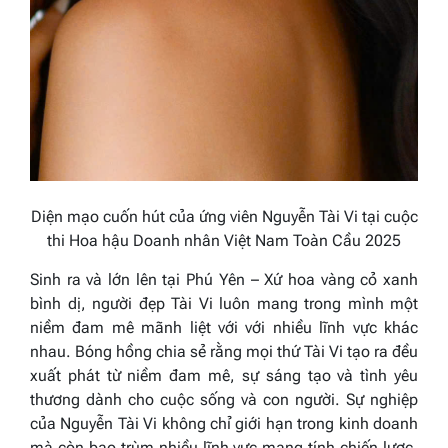
D
iện mạo
cuốn hút
của
ứng viên Nguyễn Tài Vi
tại cuộc
thi Hoa hậu Doanh nhân Việt Nam Toàn Cầu 2025
Sinh ra và lớn lên tại Phú Yên – Xứ hoa vàng cỏ xanh
bình dị, người đẹp Tài Vi luôn mang trong mình một
niềm đam mê mãnh liệt với với nhiều lĩnh vực khác
nhau. Bóng hồng chia sẻ rằng mọi thứ Tài Vi tạo ra đều
xuất phát từ niềm đam mê, sự sáng tạo và tình yêu
thương dành cho cuộc sống và con người. Sự nghiệp
của Nguyễn Tài Vi không chỉ giới hạn trong kinh doanh
mà còn bao trùm nhiều lĩnh vực mang tính chiến lược.