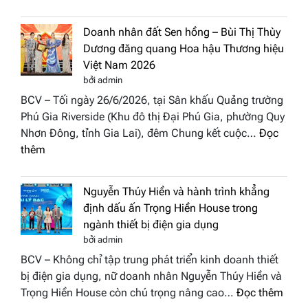
NTK
thuật
Miss
tại
Doanh nhân đất Sen hồng – Bùi Thị Thùy
Thủy
Hoa
Dương đăng quang Hoa hậu Thương hiệu
cùng
hậu
Việt Nam 2026
BST
Thươn
bởi admin
“Quý
hiệu
BCV – Tối ngày 26/6/2026, tại Sân khấu Quảng trường
cô
Việt
Phú Gia Riverside (Khu đô thị Đại Phú Gia, phường Quy
phố
Nam
Nhơn Đông, tỉnh Gia Lai), đêm Chung kết cuộc…
Đọc
biển”
2026
:
thêm
được
Doanh
vinh
nhân
tại
Nguyễn Thúy Hiền và hành trình khẳng
đất
chung
định dấu ấn Trọng Hiền House trong
Sen
kết
ngành thiết bị điện gia dụng
hồng
Hoa
bởi admin
–
hậu
BCV – Không chỉ tập trung phát triển kinh doanh thiết
Bùi
Thương
bị điện gia dụng, nữ doanh nhân Nguyễn Thúy Hiền và
Thị
hiệu
:
Trọng Hiền House còn chú trọng nâng cao…
Đọc thêm
Thùy
Việt