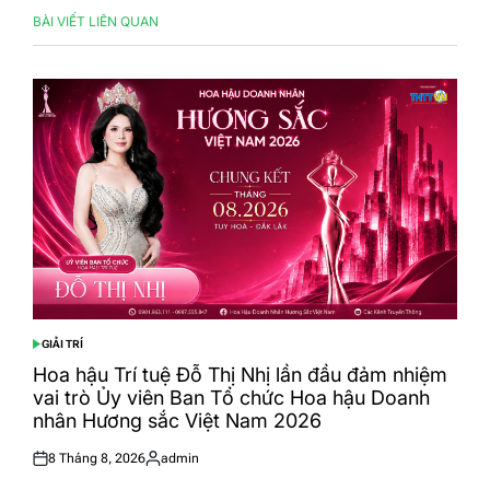
BÀI VIẾT LIÊN QUAN
GIẢI TRÍ
POSTED
IN
Hoa hậu Trí tuệ Đỗ Thị Nhị lần đầu đảm nhiệm
vai trò Ủy viên Ban Tổ chức Hoa hậu Doanh
nhân Hương sắc Việt Nam 2026
8 Tháng 8, 2026
admin
Posted
Posted
on
by