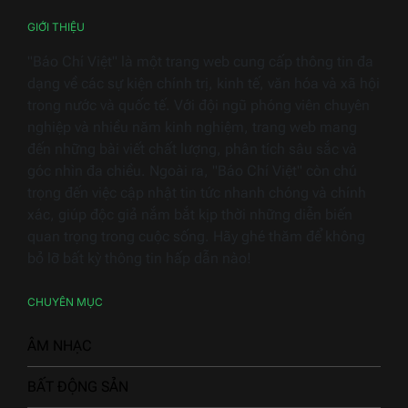
dụng
GIỚI THIỆU
"Báo Chí Việt" là một trang web cung cấp thông tin đa
dạng về các sự kiện chính trị, kinh tế, văn hóa và xã hội
trong nước và quốc tế. Với đội ngũ phóng viên chuyên
nghiệp và nhiều năm kinh nghiệm, trang web mang
đến những bài viết chất lượng, phân tích sâu sắc và
góc nhìn đa chiều. Ngoài ra, "Báo Chí Việt" còn chú
trọng đến việc cập nhật tin tức nhanh chóng và chính
xác, giúp độc giả nắm bắt kịp thời những diễn biến
quan trọng trong cuộc sống. Hãy ghé thăm để không
bỏ lỡ bất kỳ thông tin hấp dẫn nào!
CHUYÊN MỤC
ÂM NHẠC
BẤT ĐỘNG SẢN