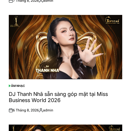
7 Tháng 8, 2026
admin
Posted
Posted
on
by
ÂM NHẠC
POSTED
IN
DJ Thanh Nhã sẵn sàng góp mặt tại Miss
Business World 2026
6 Tháng 8, 2026
admin
Posted
Posted
on
by