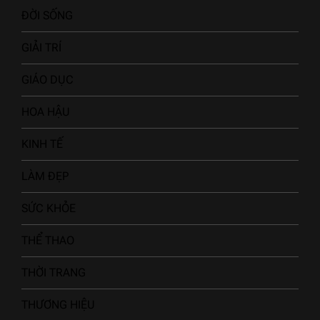
ĐỜI SỐNG
GIẢI TRÍ
GIÁO DỤC
HOA HẬU
KINH TẾ
LÀM ĐẸP
SỨC KHỎE
THỂ THAO
THỜI TRANG
THƯƠNG HIỆU