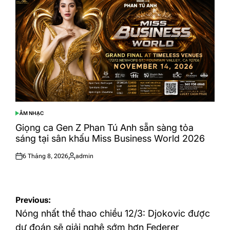
ÂM NHẠC
POSTED
IN
Giọng ca Gen Z Phan Tú Anh sẵn sàng tỏa
sáng tại sân khấu Miss Business World 2026
6 Tháng 8, 2026
admin
Posted
Posted
on
by
Điều
Previous:
hướng
Nóng nhất thể thao chiều 12/3: Djokovic được
bài
dự đoán sẽ giải nghệ sớm hơn Federer