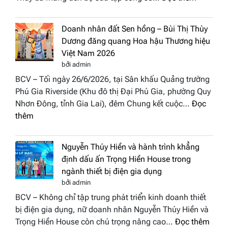
nghệ
NTK
thuật
Miss
tại
Doanh nhân đất Sen hồng – Bùi Thị Thùy
Thủy
Hoa
Dương đăng quang Hoa hậu Thương hiệu
cùng
hậu
Việt Nam 2026
BST
Thươn
bởi admin
“Quý
hiệu
BCV – Tối ngày 26/6/2026, tại Sân khấu Quảng trường
cô
Việt
Phú Gia Riverside (Khu đô thị Đại Phú Gia, phường Quy
phố
Nam
Nhơn Đông, tỉnh Gia Lai), đêm Chung kết cuộc…
Đọc
biển”
2026
:
thêm
được
Doanh
vinh
nhân
tại
Nguyễn Thúy Hiền và hành trình khẳng
đất
chung
định dấu ấn Trọng Hiền House trong
Sen
kết
ngành thiết bị điện gia dụng
hồng
Hoa
bởi admin
–
hậu
BCV – Không chỉ tập trung phát triển kinh doanh thiết
Bùi
Thương
bị điện gia dụng, nữ doanh nhân Nguyễn Thúy Hiền và
Thị
hiệu
:
Trọng Hiền House còn chú trọng nâng cao…
Đọc thêm
Thùy