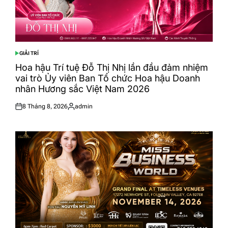
GIẢI TRÍ
POSTED
IN
Hoa hậu Trí tuệ Đỗ Thị Nhị lần đầu đảm nhiệm
vai trò Ủy viên Ban Tổ chức Hoa hậu Doanh
nhân Hương sắc Việt Nam 2026
8 Tháng 8, 2026
admin
Posted
Posted
on
by