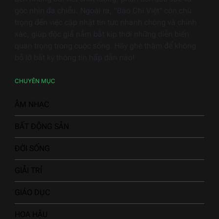
góc nhìn đa chiều. Ngoài ra, "Báo Chí Việt" còn chú
trọng đến việc cập nhật tin tức nhanh chóng và chính
xác, giúp độc giả nắm bắt kịp thời những diễn biến
quan trọng trong cuộc sống. Hãy ghé thăm để không
bỏ lỡ bất kỳ thông tin hấp dẫn nào!
CHUYÊN MỤC
ÂM NHẠC
BẤT ĐỘNG SẢN
ĐỜI SỐNG
GIẢI TRÍ
GIÁO DỤC
HOA HẬU