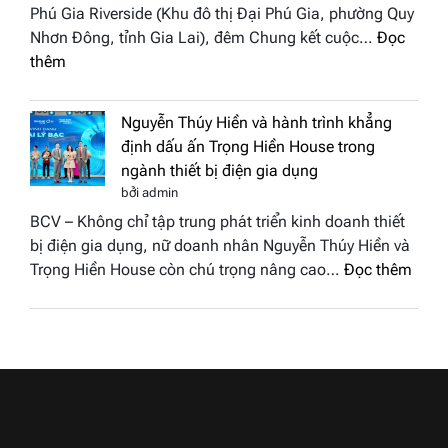
Việt
Phú Gia Riverside (Khu đô thị Đại Phú Gia, phường Quy
phố
Nam
Nhơn Đông, tỉnh Gia Lai), đêm Chung kết cuộc…
Đọc
biển”
2026
:
thêm
được
Doanh
vinh
nhân
tại
Nguyễn Thúy Hiền và hành trình khẳng
đất
chung
định dấu ấn Trọng Hiền House trong
Sen
kết
ngành thiết bị điện gia dụng
hồng
Hoa
bởi admin
–
hậu
BCV – Không chỉ tập trung phát triển kinh doanh thiết
Bùi
Thương
bị điện gia dụng, nữ doanh nhân Nguyễn Thúy Hiền và
Thị
hiệu
:
Trọng Hiền House còn chú trọng nâng cao…
Đọc thêm
Thùy
Việt
Nguy
Dương
Nam
Thúy
đăng
2026
Hiền
quang
và
Hoa
hành
hậu
trình
Thương
khẳn
hiệu