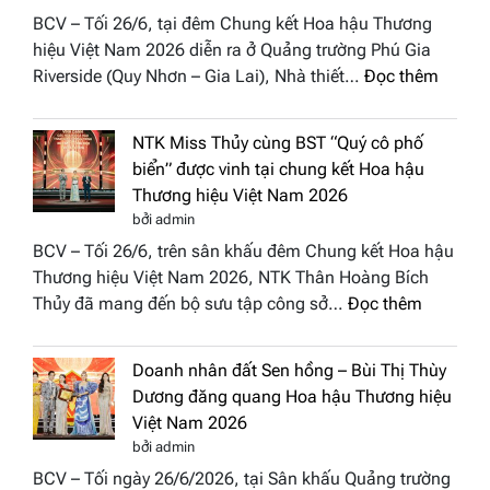
vào
BCV – Tối 26/6, tại đêm Chung kết Hoa hậu Thương
“Đông
hiệu Việt Nam 2026 diễn ra ở Quảng trường Phú Gia
Phương
:
Riverside (Quy Nhơn – Gia Lai), Nhà thiết…
Đọc thêm
Hội
“Dáng
Tụ”
hoa
tại
NTK Miss Thủy cùng BST “Quý cô phố
Tháp
Global
biển” được vinh tại chung kết Hoa hậu
Cổ”
Fashion
Thương hiệu Việt Nam 2026
trở
Week
bởi admin
thành
All
BCV – Tối 26/6, trên sân khấu đêm Chung kết Hoa hậu
điểm
Stars
Thương hiệu Việt Nam 2026, NTK Thân Hoàng Bích
nhấn
2026
:
Thủy đã mang đến bộ sưu tập công sở…
Đọc thêm
nghệ
NTK
thuật
Miss
tại
Doanh nhân đất Sen hồng – Bùi Thị Thùy
Thủy
Hoa
Dương đăng quang Hoa hậu Thương hiệu
cùng
hậu
Việt Nam 2026
BST
Thươn
bởi admin
“Quý
hiệu
BCV – Tối ngày 26/6/2026, tại Sân khấu Quảng trường
cô