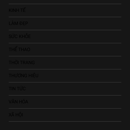
KINH TẾ
LÀM ĐẸP
SỨC KHỎE
THỂ THAO
THỜI TRANG
THƯƠNG HIỆU
TIN TỨC
VĂN HÓA
XÃ HỘI