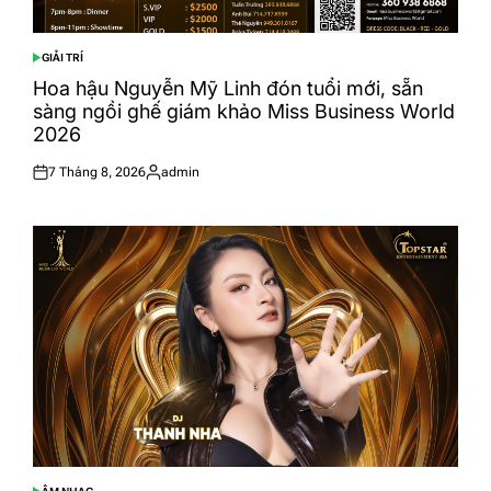
GIẢI TRÍ
POSTED
IN
Hoa hậu Nguyễn Mỹ Linh đón tuổi mới, sẵn
sàng ngồi ghế giám khảo Miss Business World
2026
7 Tháng 8, 2026
admin
Posted
Posted
on
by