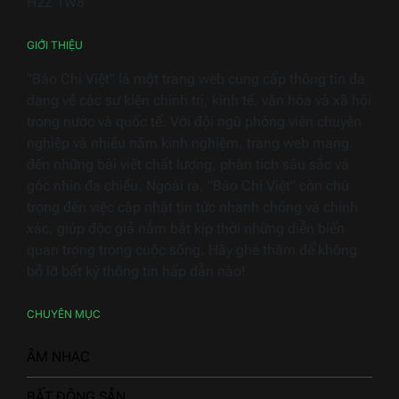
H2Z 1W8
2026
GIỚI THIỆU
"Báo Chí Việt" là một trang web cung cấp thông tin đa
dạng về các sự kiện chính trị, kinh tế, văn hóa và xã hội
trong nước và quốc tế. Với đội ngũ phóng viên chuyên
nghiệp và nhiều năm kinh nghiệm, trang web mang
đến những bài viết chất lượng, phân tích sâu sắc và
góc nhìn đa chiều. Ngoài ra, "Báo Chí Việt" còn chú
trọng đến việc cập nhật tin tức nhanh chóng và chính
xác, giúp độc giả nắm bắt kịp thời những diễn biến
quan trọng trong cuộc sống. Hãy ghé thăm để không
bỏ lỡ bất kỳ thông tin hấp dẫn nào!
CHUYÊN MỤC
ÂM NHẠC
BẤT ĐỘNG SẢN