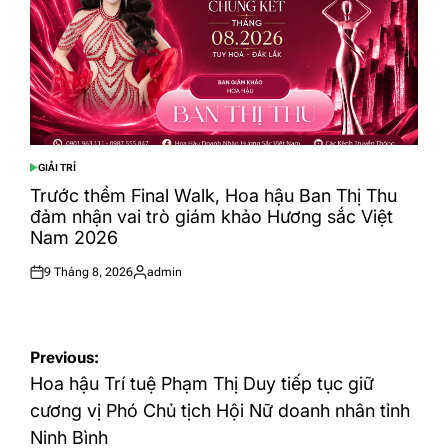
GIẢI TRÍ
POSTED
IN
Trước thềm Final Walk, Hoa hậu Ban Thị Thu
đảm nhận vai trò giám khảo Hương sắc Việt
Nam 2026
9 Tháng 8, 2026
admin
Posted
Posted
on
by
Điều
Previous:
hướng
Hoa hậu Trí tuệ Phạm Thị Duy tiếp tục giữ
bài
cương vị Phó Chủ tịch Hội Nữ doanh nhân tỉnh
Ninh Bình
viết