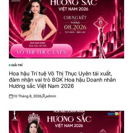
GIẢI TRÍ
POSTED
IN
Hoa hậu Trí tuệ Võ Thị Thục Uyên tái xuất,
đảm nhận vai trò BGK Hoa hậu Doanh nhân
Hương sắc Việt Nam 2026
10 Tháng 8, 2026
admin
Posted
Posted
on
by