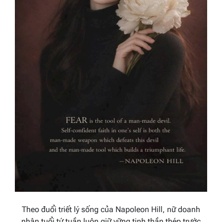
Theo đuổi triết lý sống của Napoleon Hill, nữ doanh
nhân tuổi tứ tuần luôn giữ vững tinh thần thép trước