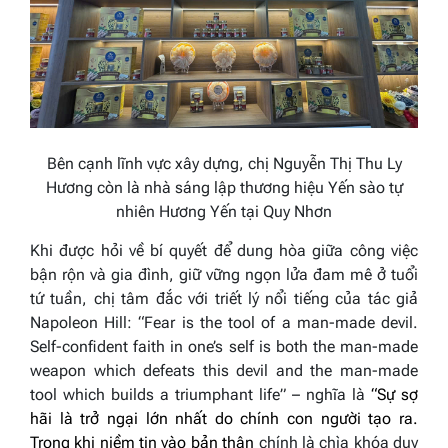
Bên cạnh lĩnh vực xây dựng, chị Nguyễn Thị Thu Ly
Hương còn là nhà sáng lập thương hiệu Yến sào tự
nhiên Hương Yến tại Quy Nhơn
Khi được hỏi về bí quyết để dung hòa giữa công việc
bận rộn và gia đình, giữ vững ngọn lửa đam mê ở tuổi
tứ tuần, chị tâm đắc với triết lý nổi tiếng của tác giả
Napoleon Hill:
“Fear is the tool of a man-made devil.
Self-confident faith in one’s self is both the man-made
weapon which defeats this devil and the man-made
tool which builds a triumphant life”
– nghĩa là
“Sự sợ
hãi là trở ngại lớn nhất do chính con người tạo ra.
Trong khi niềm tin vào bản thân
chính là chìa khóa duy