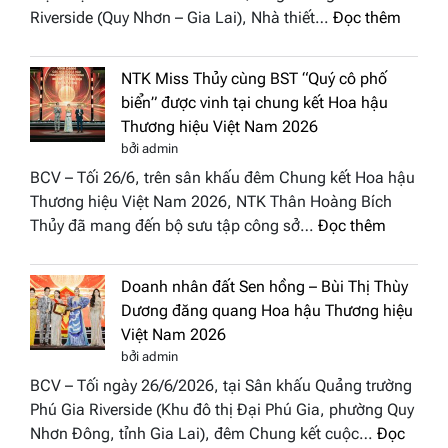
Phương
:
Riverside (Quy Nhơn – Gia Lai), Nhà thiết…
Đọc thêm
Hội
“Dáng
Tụ”
hoa
tại
NTK Miss Thủy cùng BST “Quý cô phố
Tháp
Global
biển” được vinh tại chung kết Hoa hậu
Cổ”
Fashion
Thương hiệu Việt Nam 2026
trở
Week
bởi admin
thành
All
BCV – Tối 26/6, trên sân khấu đêm Chung kết Hoa hậu
điểm
Stars
Thương hiệu Việt Nam 2026, NTK Thân Hoàng Bích
nhấn
2026
:
Thủy đã mang đến bộ sưu tập công sở…
Đọc thêm
nghệ
NTK
thuật
Miss
tại
Doanh nhân đất Sen hồng – Bùi Thị Thùy
Thủy
Hoa
Dương đăng quang Hoa hậu Thương hiệu
cùng
hậu
Việt Nam 2026
BST
Thươn
bởi admin
“Quý
hiệu
BCV – Tối ngày 26/6/2026, tại Sân khấu Quảng trường
cô
Việt
Phú Gia Riverside (Khu đô thị Đại Phú Gia, phường Quy
phố
Nam
Nhơn Đông, tỉnh Gia Lai), đêm Chung kết cuộc…
Đọc
biển”