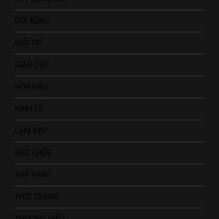
ĐỜI SỐNG
GIẢI TRÍ
GIÁO DỤC
HOA HẬU
KINH TẾ
LÀM ĐẸP
SỨC KHỎE
THỂ THAO
THỜI TRANG
THƯƠNG HIỆU