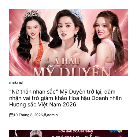
GIẢI TRÍ
POSTED
IN
“Nữ thần nhan sắc” Mỹ Duyên trở lại, đảm
nhận vai trò giám khảo Hoa hậu Doanh nhân
Hương sắc Việt Nam 2026
10 Tháng 8, 2026
admin
Posted
Posted
on
by