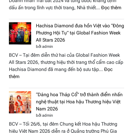
Doanh nhân Trái đất 2024 và từng bước khẳng định
:
dấu ấn trong lĩnh vực thời trang, Nhà thiết…
Đọc thêm
NTK
Vươn
Hachisa Diamond đưa hồn Việt vào “Đông
Thị
Phương Hội Tụ” tại Global Fashion Week
Hươn
All Stars 2026
tái
bởi admin
xuất
BCV – Tại đêm diễn thứ hai của Global Fashion Week
“ghế
All Stars 2026, thương hiệu thời trang thổ cẩm cao cấp
nóng
Hachisa Diamond đã mang đến bộ sưu tập…
Đọc
Hoa
:
thêm
hậu
Hachisa
Doan
Diamond
nhân
“Dáng hoa Tháp Cổ” trở thành điểm nhấn
đưa
Hươn
nghệ thuật tại Hoa hậu Thương hiệu Việt
hồn
sắc
Nam 2026
Việt
Việt
bởi admin
vào
Nam
BCV – Tối 26/6, tại đêm Chung kết Hoa hậu Thương
“Đông
2026
hiệu Việt Nam 2026 diễn ra ở Quảng trường Phú Gia