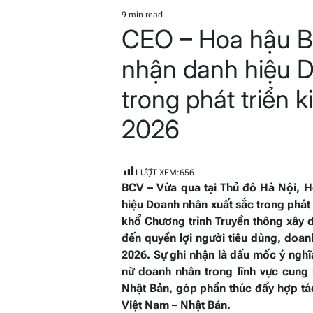
POSTED
IN
9 min read
Estimated
CEO – Hoa hậu B
read
time
nhận danh hiệu 
trong phát triển k
2026
LƯỢT XEM:
656
BCV – Vừa qua tại Thủ đô Hà Nội, H
hiệu Doanh nhân xuất sắc trong phát 
khổ Chương trình Truyền thông xây 
đến quyền lợi người tiêu dùng, doan
2026. Sự ghi nhận là dấu mốc ý ngh
nữ doanh nhân trong lĩnh vực cung 
Nhật Bản, góp phần thúc đẩy hợp tá
Việt Nam – Nhật Bản.