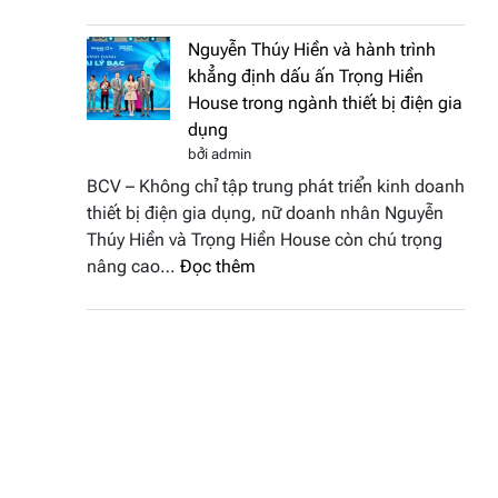
Doanh
vinh
nhân
tại
Nguyễn Thúy Hiền và hành trình
đất
chung
khẳng định dấu ấn Trọng Hiền
Sen
kết
House trong ngành thiết bị điện gia
hồng
Hoa
dụng
–
hậu
bởi admin
Bùi
Thương
BCV – Không chỉ tập trung phát triển kinh doanh
Thị
hiệu
thiết bị điện gia dụng, nữ doanh nhân Nguyễn
Thùy
Việt
Thúy Hiền và Trọng Hiền House còn chú trọng
Dương
Nam
:
nâng cao…
Đọc thêm
đăng
2026
Nguyễn
quang
Thúy
Hoa
Hiền
hậu
và
Thương
hành
hiệu
trình
Việt
khẳng
Nam
định
2026