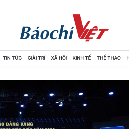
Báo
Chí
TIN TỨC
GIẢI TRÍ
XÃ HỘI
KINH TẾ
THỂ THAO
Việt