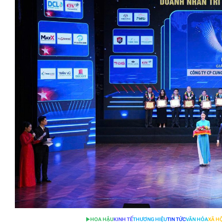
HOA HẬU
KINH TẾ
THƯƠNG HIỆU
TIN TỨC
VĂN HÓA
XÃ H