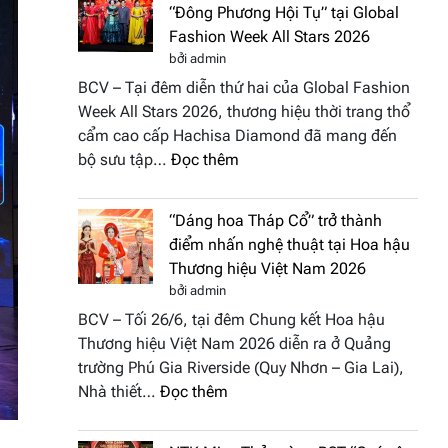
“Đông Phương Hội Tụ” tại Global
Fashion Week All Stars 2026
bởi admin
BCV – Tại đêm diễn thứ hai của Global Fashion
Week All Stars 2026, thương hiệu thời trang thổ
cẩm cao cấp Hachisa Diamond đã mang đến
:
bộ sưu tập…
Đọc thêm
Hachisa
Diamond
“Dáng hoa Tháp Cổ” trở thành
đưa
điểm nhấn nghệ thuật tại Hoa hậu
hồn
Thương hiệu Việt Nam 2026
Việt
bởi admin
vào
BCV – Tối 26/6, tại đêm Chung kết Hoa hậu
“Đông
Thương hiệu Việt Nam 2026 diễn ra ở Quảng
Phương
trường Phú Gia Riverside (Quy Nhơn – Gia Lai),
Hội
:
Nhà thiết…
Đọc thêm
Tụ”
“Dáng
tại
hoa
Global