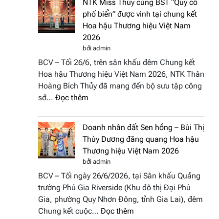
NTK Miss Thủy cùng BST “Quý cô
Tháp
Fashion
phố biển” được vinh tại chung kết
Cổ”
Week
Hoa hậu Thương hiệu Việt Nam
trở
All
2026
thành
Stars
bởi admin
điểm
2026
BCV – Tối 26/6, trên sân khấu đêm Chung kết
nhấn
Hoa hậu Thương hiệu Việt Nam 2026, NTK Thân
nghệ
Hoàng Bích Thủy đã mang đến bộ sưu tập công
thuật
:
sở…
Đọc thêm
tại
NTK
Hoa
Miss
hậu
Doanh nhân đất Sen hồng – Bùi Thị
Thủy
Thương
Thùy Dương đăng quang Hoa hậu
cùng
hiệu
Thương hiệu Việt Nam 2026
BST
Việt
bởi admin
“Quý
Nam
BCV – Tối ngày 26/6/2026, tại Sân khấu Quảng
cô
2026
trường Phú Gia Riverside (Khu đô thị Đại Phú
phố
Gia, phường Quy Nhơn Đông, tỉnh Gia Lai), đêm
biển”
:
Chung kết cuộc…
Đọc thêm
được