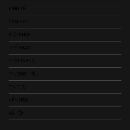
KINH TẾ
LÀM ĐẸP
SỨC KHỎE
THỂ THAO
THỜI TRANG
THƯƠNG HIỆU
TIN TỨC
VĂN HÓA
XÃ HỘI