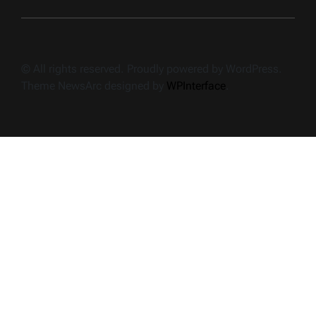
© All rights reserved. Proudly powered by WordPress.
Theme NewsArc designed by
WPInterface
.