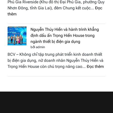
Phú Gia Riverside (Khu đô thị Đại Phú Gia, phường Quy
phố
Nam
Nhơn Đông, tỉnh Gia Lai), đêm Chung kết cuộc…
Đọc
biển”
2026
:
thêm
được
Doanh
vinh
nhân
tại
Nguyễn Thúy Hiền và hành trình khẳng
đất
chung
định dấu ấn Trọng Hiền House trong
Sen
kết
ngành thiết bị điện gia dụng
hồng
Hoa
bởi admin
–
hậu
BCV – Không chỉ tập trung phát triển kinh doanh thiết
Bùi
Thương
bị điện gia dụng, nữ doanh nhân Nguyễn Thúy Hiền và
Thị
hiệu
:
Trọng Hiền House còn chú trọng nâng cao…
Đọc thêm
Thùy
Việt
Nguy
Dương
Nam
Thúy
đăng
2026
Hiền
quang
và
Hoa
hành
hậu
trình
Thương
khẳn
hiệu