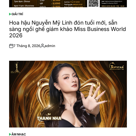
GIẢI TRÍ
POSTED
IN
Hoa hậu Nguyễn Mỹ Linh đón tuổi mới, sẵn
sàng ngồi ghế giám khảo Miss Business World
2026
7 Tháng 8, 2026
admin
Posted
Posted
on
by
ÂM NHẠC