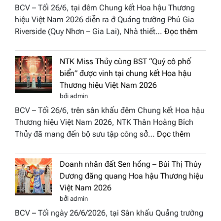
BCV – Tối 26/6, tại đêm Chung kết Hoa hậu Thương
“Đông
hiệu Việt Nam 2026 diễn ra ở Quảng trường Phú Gia
Phương
:
Riverside (Quy Nhơn – Gia Lai), Nhà thiết…
Đọc thêm
Hội
“Dáng
Tụ”
hoa
tại
NTK Miss Thủy cùng BST “Quý cô phố
Tháp
Global
biển” được vinh tại chung kết Hoa hậu
Cổ”
Fashion
Thương hiệu Việt Nam 2026
trở
Week
bởi admin
thành
All
BCV – Tối 26/6, trên sân khấu đêm Chung kết Hoa hậu
điểm
Stars
Thương hiệu Việt Nam 2026, NTK Thân Hoàng Bích
nhấn
2026
:
Thủy đã mang đến bộ sưu tập công sở…
Đọc thêm
nghệ
NTK
thuật
Miss
tại
Doanh nhân đất Sen hồng – Bùi Thị Thùy
Thủy
Hoa
Dương đăng quang Hoa hậu Thương hiệu
cùng
hậu
Việt Nam 2026
BST
Thươn
bởi admin
“Quý
hiệu
BCV – Tối ngày 26/6/2026, tại Sân khấu Quảng trường
cô
Việt