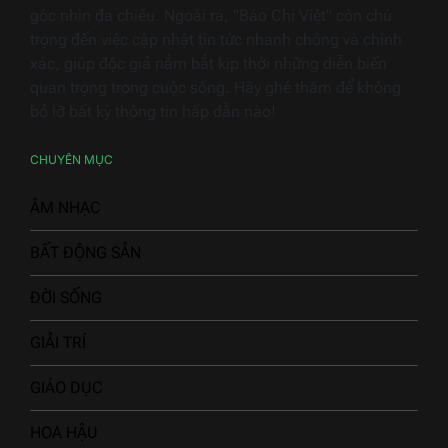
góc nhìn đa chiều. Ngoài ra, "Báo Chí Việt" còn chú
trọng đến việc cập nhật tin tức nhanh chóng và chính
xác, giúp độc giả nắm bắt kịp thời những diễn biến
quan trọng trong cuộc sống. Hãy ghé thăm để không
bỏ lỡ bất kỳ thông tin hấp dẫn nào!
CHUYÊN MỤC
ÂM NHẠC
BẤT ĐỘNG SẢN
ĐỜI SỐNG
GIẢI TRÍ
GIÁO DỤC
HOA HẬU