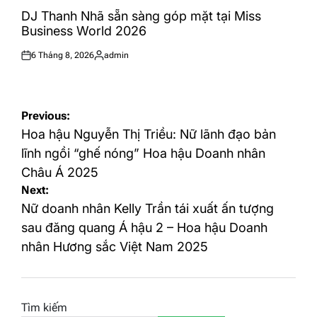
POSTED
IN
DJ Thanh Nhã sẵn sàng góp mặt tại Miss
Business World 2026
6 Tháng 8, 2026
admin
Posted
Posted
on
by
Điều
Previous:
hướng
Hoa hậu Nguyễn Thị Triều: Nữ lãnh đạo bản
bài
lĩnh ngồi “ghế nóng” Hoa hậu Doanh nhân
Châu Á 2025
viết
Next:
Nữ doanh nhân Kelly Trần tái xuất ấn tượng
sau đăng quang Á hậu 2 – Hoa hậu Doanh
nhân Hương sắc Việt Nam 2025
Tìm kiếm