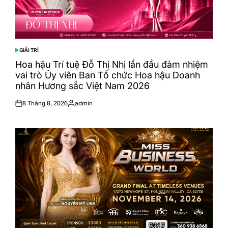
GIẢI TRÍ
POSTED
IN
Hoa hậu Trí tuệ Đỗ Thị Nhị lần đầu đảm nhiệm
vai trò Ủy viên Ban Tổ chức Hoa hậu Doanh
nhân Hương sắc Việt Nam 2026
8 Tháng 8, 2026
admin
Posted
Posted
on
by