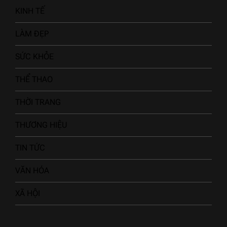
KINH TẾ
LÀM ĐẸP
SỨC KHỎE
THỂ THAO
THỜI TRANG
THƯƠNG HIỆU
TIN TỨC
VĂN HÓA
XÃ HỘI