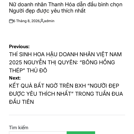
IN
Nữ doanh nhân Thanh Hóa dẫn đầu bình chọn
Người đẹp được yêu thích nhất
6 Tháng 8, 2026
admin
Posted
Posted
on
by
Điều
Previous:
hướng
THÍ SINH HOA HẬU DOANH NHÂN VIỆT NAM
bài
2025 NGUYỄN THỊ QUYÊN: “BÔNG HỒNG
THÉP” THỦ ĐÔ
viết
Next:
KẾT QUẢ BẤT NGỜ TRÊN BXH “NGƯỜI ĐẸP
ĐƯỢC YÊU THÍCH NHẤT” TRONG TUẦN ĐUA
ĐẦU TIÊN
Tìm kiếm