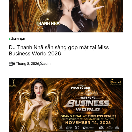
ÂM NHẠC
POSTED
IN
DJ Thanh Nhã sẵn sàng góp mặt tại Miss
Business World 2026
6 Tháng 8, 2026
admin
Posted
Posted
on
by