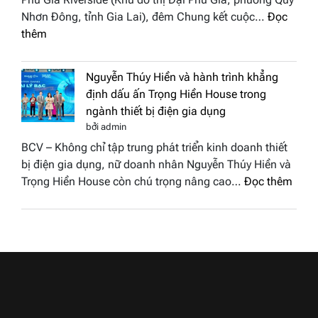
phố
Nam
Nhơn Đông, tỉnh Gia Lai), đêm Chung kết cuộc…
Đọc
biển”
2026
:
thêm
được
Doanh
vinh
nhân
tại
Nguyễn Thúy Hiền và hành trình khẳng
đất
chung
định dấu ấn Trọng Hiền House trong
Sen
kết
ngành thiết bị điện gia dụng
hồng
Hoa
bởi admin
–
hậu
BCV – Không chỉ tập trung phát triển kinh doanh thiết
Bùi
Thương
bị điện gia dụng, nữ doanh nhân Nguyễn Thúy Hiền và
Thị
hiệu
:
Trọng Hiền House còn chú trọng nâng cao…
Đọc thêm
Thùy
Việt
Nguy
Dương
Nam
Thúy
đăng
2026
Hiền
quang
và
Hoa
hành
hậu
trình
Thương
khẳn
hiệu
định