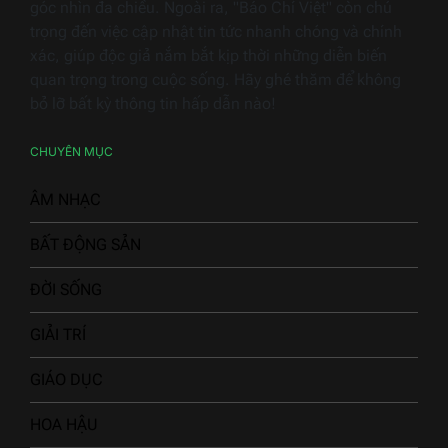
góc nhìn đa chiều. Ngoài ra, "Báo Chí Việt" còn chú
trọng đến việc cập nhật tin tức nhanh chóng và chính
xác, giúp độc giả nắm bắt kịp thời những diễn biến
quan trọng trong cuộc sống. Hãy ghé thăm để không
bỏ lỡ bất kỳ thông tin hấp dẫn nào!
CHUYÊN MỤC
ÂM NHẠC
BẤT ĐỘNG SẢN
ĐỜI SỐNG
GIẢI TRÍ
GIÁO DỤC
HOA HẬU