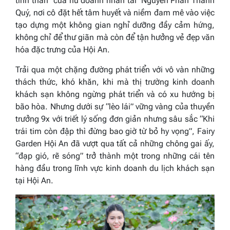
tinh thần” của nữ doanh nhân tài Nguyễn Phan Thanh
Quý, nơi cô đặt hết tâm huyết và niềm đam mê vào việc
tạo dựng một không gian nghỉ dưỡng đầy cảm hứng,
không chỉ để thư giãn mà còn để tận hưởng vẻ đẹp văn
hóa đặc trưng của Hội An.
Trải qua một chặng đường phát triển với vô vàn những
thách thức, khó khăn, khi mà thị trường kinh doanh
khách sạn không ngừng phát triển và có xu hướng bị
bão hòa. Nhưng dưới sự “lèo lái” vững vàng của thuyền
trưởng 9x với triết lý sống đơn giản nhưng sâu sắc “Khi
trái tim còn đập thì đừng bao giờ từ bỏ hy vọng”, Fairy
Garden Hội An đã vượt qua tất cả những chông gai ấy,
“đạp gió, rẽ sóng” trở thành một trong những cái tên
hàng đầu trong lĩnh vực kinh doanh du lịch khách sạn
tại Hội An.