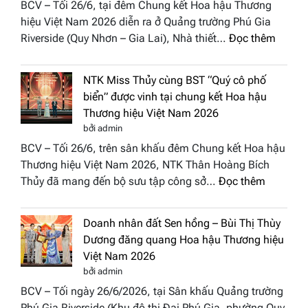
BCV – Tối 26/6, tại đêm Chung kết Hoa hậu Thương
“Đông
hiệu Việt Nam 2026 diễn ra ở Quảng trường Phú Gia
Phương
:
Riverside (Quy Nhơn – Gia Lai), Nhà thiết…
Đọc thêm
Hội
“Dáng
Tụ”
hoa
tại
NTK Miss Thủy cùng BST “Quý cô phố
Tháp
Global
biển” được vinh tại chung kết Hoa hậu
Cổ”
Fashion
Thương hiệu Việt Nam 2026
trở
Week
bởi admin
thành
All
BCV – Tối 26/6, trên sân khấu đêm Chung kết Hoa hậu
điểm
Stars
Thương hiệu Việt Nam 2026, NTK Thân Hoàng Bích
nhấn
2026
:
Thủy đã mang đến bộ sưu tập công sở…
Đọc thêm
nghệ
NTK
thuật
Miss
tại
Doanh nhân đất Sen hồng – Bùi Thị Thùy
Thủy
Hoa
Dương đăng quang Hoa hậu Thương hiệu
cùng
hậu
Việt Nam 2026
BST
Thươn
bởi admin
“Quý
hiệu
BCV – Tối ngày 26/6/2026, tại Sân khấu Quảng trường
cô
Việt
Phú Gia Riverside (Khu đô thị Đại Phú Gia, phường Quy