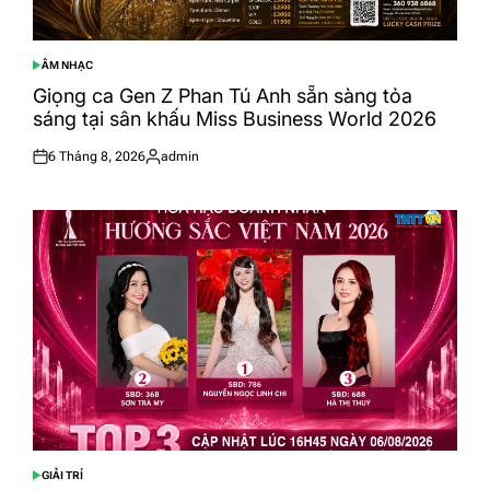
ÂM NHẠC
POSTED
IN
Giọng ca Gen Z Phan Tú Anh sẵn sàng tỏa
sáng tại sân khấu Miss Business World 2026
6 Tháng 8, 2026
admin
Posted
Posted
on
by
GIẢI TRÍ
POSTED